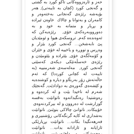
حەز و ئارەزووەكانى تاكو كورد بە گشتى
و گەنجى كورد (كچان بە تایبەتى), هەر
بۆیەشە رێژەى گەنجانى بەختەوەر و
كامەران و بەتوانا و چالاك خاوەن ئیرادە
و بڕیار و متمانە بە خود و بە
دەورووبەرەكەى خۆى, رێژەیەكن كە
ئەوەندەە كەم, تروسكەى هیوا و ئومێدیان
پێ نابەشخن… گەنجى كورد بێزار و
وەڕس و تووڕە و یاخییە لە خۆى و خێزان
و كۆمەڵگەى خۆى, بێئرادە و بێئومێدن و
رێژەى خەسڵەتێكى دیكەى كەسێتى
گەنجى كورد, مەلەسەى شەرمنییە (بە
تایبەت لە كچانى كورددا) كە ئەم
حاڵەتەش زۆر بەربڵاو و دیارە و كوشندەیە
و كێشەەى گەورەى بە دوادادێت, گەنجێك
شەرم لە ناخیدا بێت و لە كردەوە و
رەوشتیدا رەنگبداتەوە ناتوانێت بەقسە
گوزارشت لە دەروون و لە بیركردنەوەى
خۆیبكات, ناتوانىَ چالاكى بنوێنىَ, ناتوانێت
بەشدارى لە كایە گرنگەكانى رۆشنبیرى و
فەرهەنگیدا بكات… ناتوانێت بڕیارێكى
ئازایانە و ئازادانە بدات… ناتوانێت
رەچەشكێن و داهێنەربێت, ناتوانێت