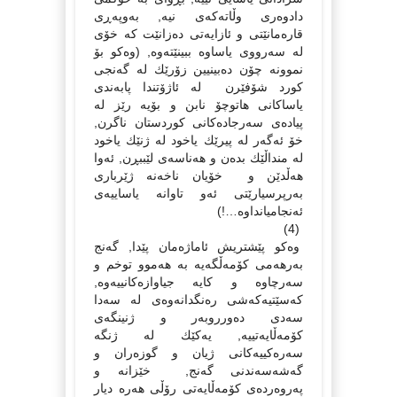
دادوەرى وڵاتەكەى نیە, بەوپەڕى
قارەمانێتى و ئازایەتى دەزانێت كە خۆى
لە سەرووى یاساوە ببینێتەوە, (وەكو بۆ
نموونە چۆن دەبینیین زۆرێك لە گەنجى
كورد شۆفێرن لە ئاژۆتندا پابەندى
یاساكانى هاتوچۆ نابن و بۆیە رێز لە
پیادەى سەرجادەكانى كوردستان ناگرن,
خۆ ئەگەر لە پیرێك یاخود لە ژنێك یاخود
لە منداڵێك بدەن و هەناسەى لێببڕن, ئەوا
هەڵدێن و خۆیان ناخەنە ژێربارى
بەرپرسیارێتى ئەو تاوانە یاساییەى
ئەنجامیانداوە…!)
(4)
وەكو پێشتریش ئاماژەمان پێدا, گەنج
بەرهەمى كۆمەڵگەیە بە هەموو توخم و
سەرچاوە و كایە جیاوازەكانییەوە,
كەسێتیەكەشى رەنگدانەوەى لە سەدا
سەدى دەورروبەر و ژنینگەى
كۆمەڵایەتییە, یەكێك لە ژنگە
سەرەكییەكانى ژیان و گوزەران و
گەشەسەندنى گەنج, خێزانە و
پەروەردەى كۆمەڵایەتى رۆڵى هەرە دیار