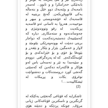
بابەتێكى حەرامكرا و و تابوو… لەسەر
نامەیەك و وێنەیەك دوو خێڵ و بنەماڵە
یەكى قاتووقڕبكەن, گەنج بریتییە لە
قاسەیەك لە خۆشەویستى و میهر و
موحیبەت, هەروا بە ئاسانى ئەو قاسەیە
پڕبكەیت لە رقو وتووندوتیژى و
چەوساندنەوە و ستەمكارى, دیارە كە
كەسێتییەك دەستبەردەكەیت كە دواجار
بریتى دەبێت لە بوونەوەرێكى بێئومێد و
لاواز و خەمگین, بێزار و بێكار و بێفەڕ و
بێوەفا بۆ خۆى و بۆ خێزانەكەى و بۆ
كۆمەڵگەكەى, كە لە پەرەگرافى دووەم
و سێیەمدا بە تێر و تەسەلى باس لەو
هۆكار و فاكتەرانە دەكەین كە كەسێتى
گەنجى كورد دروستدەكات و دەشتوانێت
نوغرۆى بكات و پڕیبكات لە
ئیشكالییەت….!
(2)
ئاشكرایە كە قۆناغى گەنجێتى یەكێكە لە
گرنگترین و ناسكترین قۆناغەكانى ژیانى
مرۆڤ, چونكە پردێكە و دەبێتە هۆى