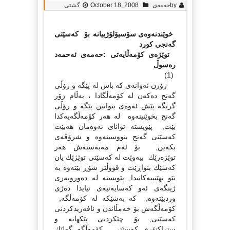
by
حه‌مه‌ی
October 18, 2008
گشتی
خوێندنەوەى سۆسیۆلۆژییانە بۆ كەسێتى
گەنجى كورد
توێژەى كۆمەڵایەتى :حەمەى ئەحمەد
رەسوڵ
(1)
زۆرن ئەوانەى كە باس لە پێگە و رۆڵى
گەنج دەكەن لە كۆمەڵگادا ، بەڵام زۆر
گرنگە پێش ئەوەى بتوانین پێگە و رۆڵى
گەنج بخوێنینەوە لە هەر كۆمەڵگەیەكدا
بێت, پێویستە تواناى ئەوەمان هەبێت
كەسێتى گەنج بنووسینەوە و شرۆڤەى
بكەین, بۆ ئەم مەبەستەش هەر
توێژەرێك بیەوێت لە كەسێتى توێژێك یان
كەسێك بنواڕێت و قووڵتر شۆڕ بێتەوە بە
نێو نهێنییەكانیدا, پێویستە لە دەوروبەرى
ژینگەى ئەو كەسایەتیەى تیایدا دەژى
وردبێتەوە, كە بەشێكە لە كۆمەڵگە,
كۆمەڵَگەش بۆ خەمڵاندن و ئافەریدكردنى
كەسێتى, بۆ چێكردنى پێكهاتە و
ستراكتۆرى كەسێتى, كۆمەڵگە گەلێك