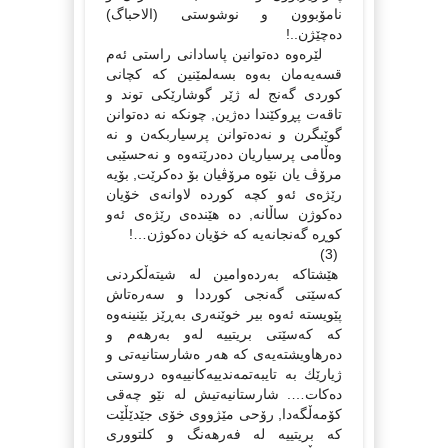
نامۆبوون و نوشوستى (الاحباگ)
دەچێژن..!
لێرەوە دەتوانین پاسادانى راستى ئەم
قسەیەمان بەوە بسەلمێنین كە كچانى
كوردى گەنج لە ژێر گوشارێكى توند و
تاقەت پڕوكێندا دەژین, چونكە نە دەتوانن
گوێبگرن و نەدەتوانن پرسیاربكەن و نە
وەڵامى پرسیاریان دەدرێتەوە و نەحسێبى
مرۆڤ یان نێوە مرۆڤیان بۆ دەكرێت, بۆیە
رێژەى ئەو كچە كوردە لاوانەى خۆیان
دەكوژن ساڵانە, دە هێندەى رێژەى ئەو
كوڕە گەنجانەیە كە خۆیان دەكوژن…!
(3)
هێشتاكە بەردەوامین لە شیتەڵكردنى
كەسێتى گەنجى كورددا و سەرەتاش
پێویستە ئەوە بیر خوێنەرى بەڕێز بێنینەوە
كە كەسێتى بریتییە لەو بەرهەم و
دەرهاویشتەیەى كە هەر ەشارستانیەتى و
ژیارێك بە تایبەتمەندییەكانییەوە دروستى
دەكات…. شارستانیەتیش لە نێو چەقى
كۆمەڵگەدا, رۆحى مێژووى خۆى جێدێڵێت
كە بریتییە لە فەرهەنگ و كلتوورى