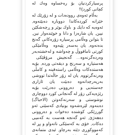
پرسیاركردنیان بۆ رەخساوە وەك لە
كچانى كورد)!!
بەڵام ئەوەى روودەدات و لە زۆرێك لە
خێزانە كوردەكاندا دووبارە دەبێتەوە,
ئەوەیە كە دایك و باوك بوێر و ڕچەشكێن
نیین, یان شارەزا و دانا و خوێندەوار نین,
تا بتوانن وەڵامى پرسیارە زۆرەكانى گەنج
بدەنەوە, یان بەسەر پێیەوە وەڵامێكى
كورتى ناماقووڵ و چەواشە و لەخشتەبەر
وەردەگرنەوە… گەنجیش مرۆڤێكى
هەستیارە و سەرنج و دیقەتى وردە, بۆیە
هەستدەكات وەڵامى راستەقینە و كامڵى
وەرنەگرتووە, یان لە زۆر حاڵەتدا تووشى
بەرپەرچدانەوە دەبێت یان ئازارى
جەستەیى و دەروونى دەدرێت بۆیە
رێژەیەكى زۆر لە گەنجانى كورد دووچارى
نوشوستى و سەرنەكەوتن (الاحباگ)
دەبنەوە, لێرەشەوە بونیادى كەسێتى ئەو
گورزێكى كوشندە دەخوات و دەروونى
دەهەژىَ, ئەو گەنجە هەست بە كەمیی
دەكات, خۆى بە كەسێكى ناتەواو و پڕ لە
كەمووكوڕى دێتە بەرچاو, ئیدى متمانەى