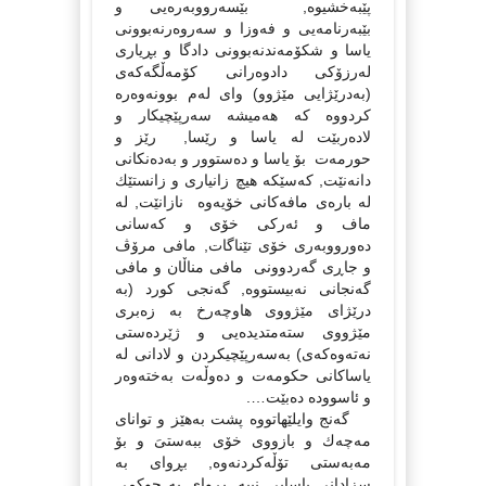
پێبەخشیوە, بێسەرووبەرەیى و
بێبەرنامەیى و فەوزا و سەروەرنەبوونى
یاسا و شكۆمەندنەبوونى دادگا و بڕیارى
لەرزۆكى دادوەرانى كۆمەڵگەكەى
(بەدرێژایى مێژوو) واى لەم بوونەوەرە
كردووە كە هەمیشە سەرپێچیكار و
لادەربێت لە یاسا و رێسا, رێز و
حورمەت بۆ یاسا و دەستوور و بەدەنكانى
دانەنێت, كەسێكە هیچ زانیارى و زانستێك
لە بارەى مافەكانى خۆیەوە نازانێت, لە
ماف و ئەركى خۆى و كەسانى
دەورووبەرى خۆی تێناگات, مافى مرۆڤ
و جاڕى گەردوونى مافى مناڵان و مافى
گەنجانى نەبیستووە, گەنجى كورد (بە
درێژاى مێژووى هاوچەرخ بە زەبرى
مێژووى ستەمتدیدەیى و ژێردەستى
نەتەوەكەى) بەسەرپێچیكردن و لادانى لە
یاساكانى حكومەت و دەوڵەت بەختەوەر
و ئاسوودە دەبێت….
گەنج وایلێهاتووە پشت بەهێز و تواناى
مەچەك و بازووى خۆى ببەستىَ و بۆ
مەبەستى تۆڵەكردنەوە, بڕواى بە
سزادانى یاسایى نییە, بڕواى بە حوكمى