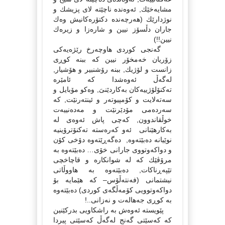
مشایەخێك, ئەوەندە ناچێتە لاى پزیشك و
نوژدارێك (هەرچەندە دكتۆرەكانیش وەك
جاران دڵسۆز نیین و شارەزا و زیرەك
نیین!!)
گەنجى كوردى هاوچەرخ رێژەیەكى
زۆریان خەمخۆر نیین كە ببنە كوڕى
زانست و لۆژیك, ببنە رۆشنبیر و هۆشیار,
لەگەڵ ئەوەشدا كە ئامێرە
تەكنۆلۆژییەكان بەكاردێنىَ, وەكو مۆبایل و
سەتەلایت و كۆمپیوتەر و ئینتەرنێت, كە
سەردەمى مۆدێرنێت و مەدەنییەت
خوڵقاندوون, كەچى پاش ئەوەى لە
بەكارهێنانى ئەو كەرەستە تەكنۆترۆینیە
نوێیانە دەبێتەوە, دەگەڕێتەوە دۆخى كۆن
و دواكەوتووى جارانى خۆى… دەبێتەوە بە
مرۆڤێك كە لە شوانكارە و قاچاخچى
تێپەڕناكات, دەبێتەوە بە هاووڵاتى
نیشتمانى (فەنتەڵۆس– كە هێمایە بۆ
دواكەوتوویى كۆمەڵگەى كوردى) دەبێتەوە
بە كوڕى جەهالەت و نەزانى..!
پێویستە ئەوەش بە راشكاویى بدركێنین
كە كەسێتى گەنج لەگەڵ كەسێتى پیردا