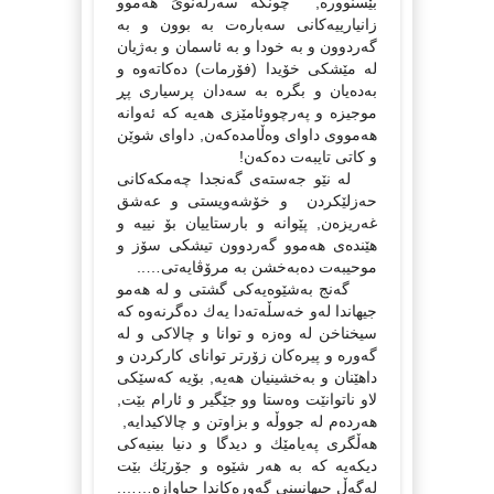
بێسنوورە, چونكە سەرلەنوىَ هەموو
زانیارییەكانى سەبارەت بە بوون و بە
گەردوون و بە خودا و بە ئاسمان و بەژیان
لە مێشكى خۆیدا (فۆرمات) دەكاتەوە و
بەدەیان و بگرە بە سەدان پرسیارى پڕ
موجیزە و پەرچووئامێزى هەیە كە ئەوانە
هەمووى داواى وەڵامدەكەن, داواى شوێن
و كاتى تایبەت دەكەن!
لە نێو جەستەى گەنجدا چەمكەكانى
حەزلێكردن و خۆشەویستى و عەشق
غەریزەن, پێوانە و بارستاییان بۆ نییە و
هێندەى هەموو گەردوون تیشكى سۆز و
موحیبەت دەبەخشن بە مرۆڤایەتى…..
گەنج بەشێوەیەكى گشتى و لە هەمو
جیهاندا لەو خەسڵەتەدا یەك دەگرنەوە كە
سیخناخن لە وەزە و توانا و چالاكى و لە
گەورە و پیرەكان زۆرتر تواناى كاركردن و
داهێنان و بەخشینیان هەیە, بۆیە كەسێكى
لاو ناتوانێت وەستا وو جێگیر و ئارام بێت,
هەردەم لە جووڵە و بزاوتن و چالاكیدایە,
هەڵگرى پەیامێك و دیدگا و دنیا بینیەكى
دیكەیە كە بە هەر شێوە و جۆرێك بێت
لەگەڵ جیهانبینى گەورەكاندا جیاوازە…….