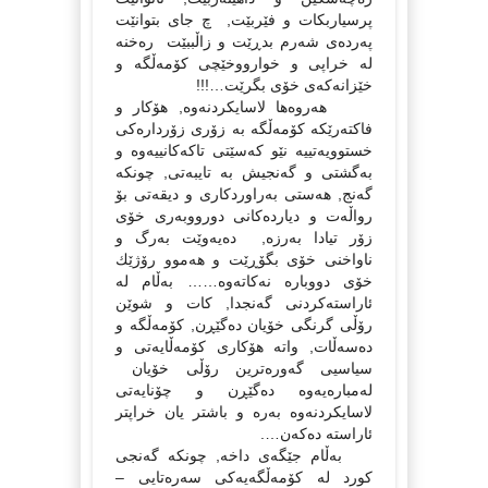
پرسیاربكات و فێربێت, چ جاى بتوانێت
پەردەى شەرم بدڕێت و زاڵببێت رەخنە
لە خراپى و خوارووخێچى كۆمەڵگە و
خێزانەكەى خۆى بگرێت…!!!
هەروەها لاسایكردنەوە, هۆكار و
فاكتەرێكە كۆمەڵگە بە زۆرى زۆردارەكى
خستوویەتییە نێو كەسێتى تاكەكانییەوە و
بەگشتى و گەنجیش بە تایبەتى, چونكە
گەنج, هەستى بەراوردكارى و دیقەتى بۆ
رواڵەت و دیاردەكانى دورووبەرى خۆى
زۆر تیادا بەرزە, دەیەوێت بەرگ و
ناواخنى خۆى بگۆڕێت و هەموو رۆژێك
خۆى دووبارە نەكاتەوە…… بەڵام لە
ئاراستەكردنى گەنجدا, كات و شوێن
رۆڵى گرنگى خۆیان دەگێڕن, كۆمەڵگە و
دەسەڵات, واتە هۆكارى كۆمەڵایەتى و
سیاسیى گەورەترین رۆڵى خۆیان
لەمبارەیەوە دەگێڕن و چۆنایەتى
لاسایكردنەوە بەرە و باشتر یان خراپتر
ئاراستە دەكەن….
بەڵام جێگەى داخە, چونكە گەنجى
كورد لە كۆمەڵگەیەكى سەرەتایى –