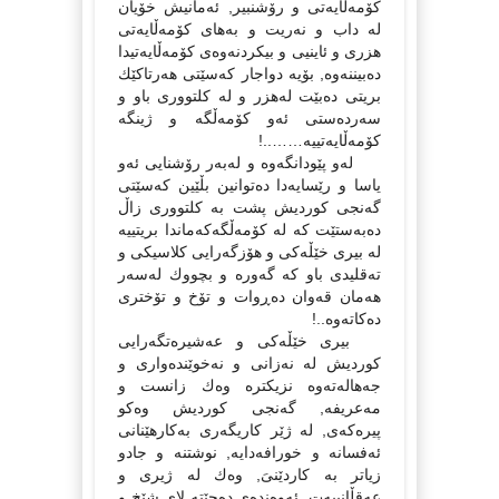
كۆمەڵایەتى و رۆشنبیر, ئەمانیش خۆیان
لە داب و نەریت و بەهاى كۆمەڵایەتى
هزری و ئاینیى و بیكردنەوەى كۆمەڵایەتیدا
دەبیننەوە, بۆیە دواجار كەسێتى هەرتاكێك
بریتی دەبێت لەهزر و لە كلتوورى باو و
سەردەستى ئەو كۆمەڵگە و ژینگە
كۆمەڵایەتییە……..!
لەو پێودانگەوە و لەبەر رۆشنایى ئەو
یاسا و رێسایەدا دەتوانین بڵێین كەسێتى
گەنجى كوردیش پشت بە كلتوورى زاڵ
دەبەستێت كە لە كۆمەڵگەكەماندا بریتییە
لە بیرى خێڵەكى و هۆزگەرایى كلاسیكى و
تەقلیدى باو كە گەورە و بچووك لەسەر
هەمان قەوان دەڕوات و تۆخ و تۆخترى
دەكاتەوە..!
بیرى خێڵەكى و عەشیرەتگەرایى
كوردیش لە نەزانى و نەخوێندەوارى و
جەهالەتەوە نزیكترە وەك زانست و
مەعریفە, گەنجى كوردیش وەكو
پیرەكەى, لە ژێر كاریگەرى بەكارهێنانى
ئەفسانە و خورافەدایە, نوشتنە و جادو
زیاتر بە كاردێنىَ, وەك لە ژیرى و
عەقڵانییەت, ئەوەندەى دەچێتە لاى شێخ و