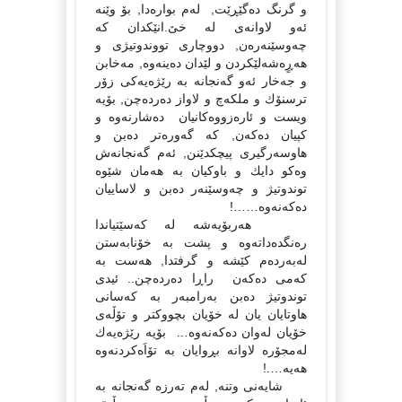
و گرنگ دەگێڕێت, لەم بوارەدا, بۆ وێنە
ئەو لاوانەى لە خێ.انێكدان كە
چەوسێنەرەن, دووچارى تووندوتیژى و
هەڕٍەشەلێكردن و لێدان دەینەوە, مەخابن
و جەخار ئەو گەنجانە بە رێژەیەكى زۆر
ترسنۆك و ملكەچ و لاواز دەردەچن, بۆیە
ویست و ئارەزووەكانیان دەشارنەوە و
كپیان دەكەن, كە گەورەتر دەبن و
هاوسەرگیرى پیچكدێنن, ئەم گەنجانەش
وەكو دایك و باوكیان بە هەمان شێوە
توندوتیژ و چەوسێنەر دەبن و لاساییان
دەكەنەوە……!
هەربۆیەشە لە كەسێتیاندا
رەنگدەداتەوە و پشت بە خۆنابەستن
لەبەردەم كێشە و گرفتدا, هەست بە
كەمى دەكەن راڕا دەردەچن.. ئیدى
توندوتیژ دەبن بەرامبەر بە كەسانى
هاوتایان یان لە خۆیان بچووكتر و تۆڵەى
خۆیان لەوان دەكەنەوە… بۆیە رێژەیەك
لەمجۆرە لاوانە بڕوایان بە تۆاَەكردنەوە
هەیە….!
شایەنى وتنە, لەم تەرزە گەنجانە بە