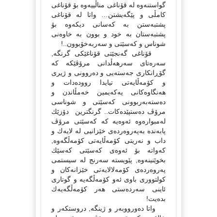
گواستنەوە لە قۆناغى مناڵییەوە بۆ قۆناغى
كامڵى و پێگەیشتن… واتا لە قۆناغى
پشتبەستن بە كەسانى دیكەوە بۆ
پشتبەستان بە خود و بوون بە خاوەنى
شوناس و كەسێتى و سەربەخۆبوون..!
قۆناغى گەنجێتى قۆناغێكى گرنگە,
سەرەتاى سەرهەڵدانى مرۆڤێكە كە
گۆڕانكاری جەستەیى و دەروونى و ژیرى
و كۆمەڵایەتى تیایدا روودەدات و
هەنگاوەكانى یەكەیمین خەمڵاندن و
دەستەبەربوونى كەسێتى و شوناسى
مرۆڤ دەستپێدەكات.. گرنگترین دۆزێك
لەمبوارەوە ئەوەیە كە كەسێتى مرۆڤ
پابەندە بەپەروەردەى خێزانیى لە لایەك و
داب و نەریتى كۆمەڵایەتى كۆمەڵگەوە,
كەواتە بۆ ئەوەى كەسێتى كەسێك
بخوێنینەوە, پێویستە سەرنج لە سیستمى
پەروەردەى كۆمەلالایەتى خێزانەكان و
كولتوورى باوى ئەو كۆمەڵگەیە و گوتارى
ئاینى سەردەستى هەر كۆمەڵگەیەك
بدەیت!
واتا دەورووبەر و ژینگە, دروستكەر و