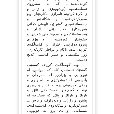
كۆمەڵایەتیدا… كە لە سەرووى
ئەمانەشەوە (توندووتیژى و زەبر و
زەنگى) كردۆتە ئامرازى بەكارهێنان وبۆ
سەركوتكردنەوە و شكاندنەوە و
چەوساندنەوەى گەنج (بە تایبەتى كچانى
هەرزەكار) بەكار دێنىَ… لێدان و
هەڕەشەلێكردن و سووكایەتى پێكردن و
جنێوپێدان, كەرەستە و هۆكارى
پەروەردەكردنى خێزان و كۆمەڵگەى
كوردى بێت, ئاكام و دواجار كاریگەرى
زۆر نێگەتیڤى بۆ سەر كەسێتى گەنج
دەبێت…!
بۆیە كۆمەڵگەى كوردى كەسێتى
گەنجێك دەستبەردەكات كە لێوانلێوە لە
تووڕەیى و بێزارى, لە سەرچڵى و
یاخیبوون, لە تووندوتیژى و لە زبرى و
رەقى, دەروونى پڕە لە فشار و زەبرى
توند و گورچكبڕ, كەسێتیەكى ئاڵۆز و
تاریك و نارێك و پێك, كە سیخناخە لە
پشێوى و راڕایى و دڵەڕاوكىَ و ترس….
سەركوتكردن و شكانەوەى كەسێتیەكەى,
بێمتمانەیى و بێ بڕوا بە خۆبوونى