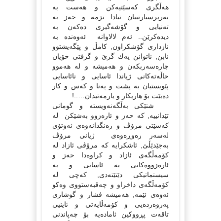
هەڵگرى كەسێتیەكن و هەست بە
بەرپرسیارتییان تیادا نزمە و حەز بە
تەنیایى و گۆشەگیرى دەكەن بە
دیدەكرێن.. ئەم لالاوانە ئەوەندە بە
نازدارى گۆشكراون, كامڵ و پێگەیشتوو
نابن, ناتوانن یەك گرىَ و گرفتى خۆیان
چارەسەربكەن و هەمیشە و لە هەموو
حاڵەتەكانى ژیاندا ئاسایى و نائاسایى
پێویستیان بە پشت و پەنا و كەس و كار
دەبێت بۆ هاریكار و یارمەتیدان…..!
شتێكى بەڵگەنەویستە و گومانى
تێدانییە, كە حەز و ئارەزوو بەشێكن لە
كەسێتى مرۆڤ و رەنگدانەوەى ئەوتۆى
لەسەر رەوڕەوەى ژیانى مرۆڤ
بەجێدێڵێ, ئاشكرایە كە مرۆڤى ئازاد لە
كۆمەڵگەى ئازاد و كراوەدا حەز و
ئارەزووەكانى بە ئاسانى و بە
سیستماتیكى دێنێتەدى, كەچى لە
كۆمەڵگەى داخراو و چەقبەستووى وەكو
ئەوەى ئێمە, هەمیشە فشار و گوشارى
پەروەردەیى و كۆمەڵایەتى و ئاینیى
تاقەت پڕووكین ئامادەیە بۆ چەپاندنى