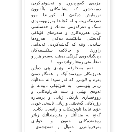
مژدەى گەورەبوون و نەشونماكردن
دەبەخشن, كە نیشانەكانى باڵقبوون
نوومایش دەكەن لە كوڕاندا موو
دەردەكەوێت و لە كچاندا بەرزبوونەوەى
سنگ و دەركەوتنى مەمك و خەسڵەتى
نوێى هەرزەكارى و سەرەتاى قۆناغى
گەنجێتى مانفێست دەكەن, هەروەها
شایەنى وتنە كە گەشەكردنى ئەندامى
زاوزىَ و چالاكییە سێكسییەكان
رەنگدانەوەى گرنگى دەبێت بەسەر هزر و
ئەقڵییەتى رەفتارنواندنەوە….!
ئەم مەخلوقە نوێیەى پێى دەڵێن
هەرزەكار, مێردمنداڵێكە و هەنگاو دەنىَ
بەرە و لاوێتى, كە لەراستیدا لە منداڵێك
زیاتر پێویستى بە شوێنێكى تایبەتە بۆ
ئەوەى نهێنى و شتە شاراوەكانى و
رووخسارى تاریكى ژیانى و پرسیارە
زۆرەكانى گەنجێتى و ژیانى تایبەتى خودى
خۆى تیایدا تاوتوێبیكات و راڤەیان بكات,
گەنج لە منداڵێك و مێردمنداڵێك زیاتر
رەهەندەكانى خەون و خولیاى
بەرفروانترن, خەیاڵ و ئەندێشەى