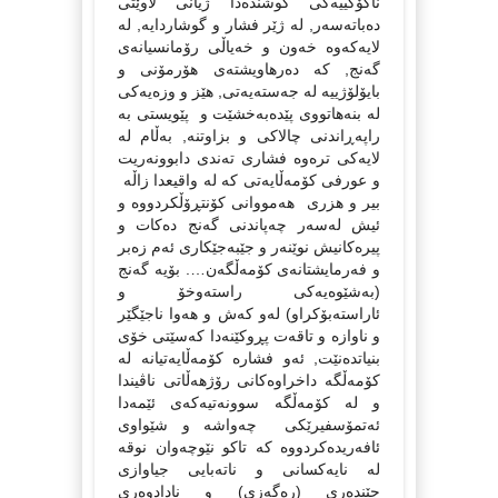
ناكۆكییەكى كوشندەدا ژیانى لاوێتى
دەباتەسەر, لە ژێر فشار و گوشاردایە, لە
لایەكەوە خەون و خەیاڵى رۆمانسیانەى
گەنج, كە دەرهاویشتەى هۆرمۆنى و
بایۆلۆژییە لە جەستەیەتى, هێز و وزەیەكى
لە بنەهاتووى پێدەبەخشێت و پێویستى بە
راپەڕاندنى چالاكى و بزاوتنە, بەڵام لە
لایەكى ترەوە فشارى تەندى دابوونەریت
و عورفى كۆمەڵایەتى كە لە واقیعدا زاڵە
بیر و هزرى هەمووانى كۆنتڕۆڵكردووە و
ئیش لەسەر چەپاندنى گەنج دەكات و
پیرەكانیش نوێنەر و جێبەجێكارى ئەم زەبر
و فەرمایشتانەى كۆمەڵگەن…. بۆیە گەنج
(بەشێوەیەكى راستەوخۆ و
ئاراستەبۆكراو) لەو كەش و هەوا ناجێگێر
و ناوازە و تاقەت پڕوكێنەدا كەسێتى خۆى
بنیاتدەنێت, ئەو فشارە كۆمەڵایەتیانە لە
كۆمەڵگە داخراوەكانى رۆژهەڵاتى ناڤیندا
و لە كۆمەڵگە سوونەتیەكەى ئێمەدا
ئەتمۆسفیرێكى چەواشە و شێواوى
ئافەریدەكردووە كە تاكو نێوچەوان نوقە
لە نایەكسانى و ناتەبایى جیاوازى
جێندەرى (رەگەزى) و نادادوەرى