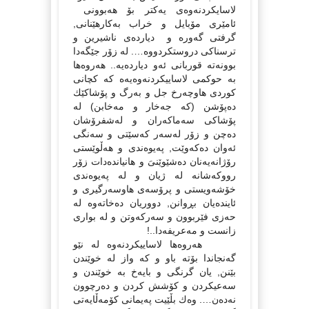
لاسایكردنەوەى یەكتر بۆ هەبوونى
ئامێرى مۆبایل و خراب بەكارهێنانى,
گرفتى گەورە و دیاردەى ناشیرین و
ترسناكى دروستكردووە…. لە زۆر جێگەدا
بوونەتە قوربانى ئەو دیاردەیە.. هەروەها
بە حوكمى لاساییكردنەوەیەە كە كچانى
كوردى هاوچەرخ جل و بەرگ و پۆشاكێك
دەپۆشن (كە جەخار و مەخابن) لە
پۆشاكى سەماكەران و لەشفرۆشان
دەچن و زۆر لەسەر كەسێتى و سەنگى
ئەوان دەكەوێت, پەیوەندى و هەڵوێستى
رۆژانەیەنان دەشێوێنىَ و هانیاندەدات زۆر
رووكەشانە لە ژیان و لە پەیوەندى
خۆشەویستى و پرۆسەى هاوسەرگیرى و
ئایندەیان بڕوانن, دووریان دەخاتەوە لە
حەزى فێربوون و سەركەوتن و لە بوارى
زانست و مەعریفەدا..!
هەروەها لاساییكردنەوە لە نێو
گەنجاندا بۆتە باو و كە واز لە خوێندن
بێنن, یان گرنگى و بایەخ بە خوێندن و
سەعیكردن و كۆشش كردن و دەرچوون
نەدەن…. وەك بڵێیت پەیمانى كۆمەڵایەتى