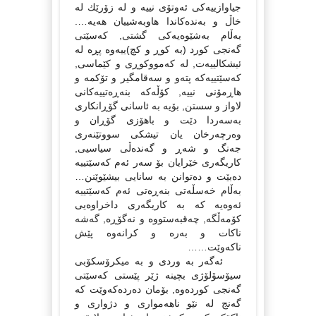
جیاوازییەكى ئەوتۆى نییە و لە زۆرێك لە
خاڵ و بەندەكاندا هاوبەشییان هەیە….
بەڵام بەشێوەیەكى گشتى, كەسێتى
گەنجى كورد (بە كوڕ و كچ)ییەوە پڕە لە
ئیشكالییەت, لە كەمووكوڕى و كێماسى,
كەسێتییەكە پتەو و سەقامگیر و تۆكمە و
هاڕمۆنى نییە, كۆڵەكە بنەڕەتییەكانى
لاواز و سستن, بۆیە بە ئاسانى گۆڕانكاری
بەسەردا دێت و باهۆزى گۆڕان و
وەرچەرخان یان تیشكى سووتێنەرى
جەنگ و شەڕ و گەندەڵى سیاسیى,
كاریگەرى خێرایان بۆ سەر ئەم كەسێتییە
دەبێت و دەتوانن بە سانایى بیشێوێنن…
بەڵام خەسڵەتى بنەڕەتى ئەم كەسێتییە
ئەوەیە كە بە كاریگەرى داخراوەیى
كۆمەڵگە, چەقبەستووە و نەگۆڕە, گەشە
ناكات و بەرە و كرانەوە پێش
ناكەوێت……
ئەگەر بە وردى و بە میكرۆسكۆبى
سیۆسۆلۆژى بچینە ژێر پێستى كەسێتى
گەنجى كوردەوە, بۆمان دەردەكەوێت كە
گەنج لە نێو ناهەموارى و دژوارى و