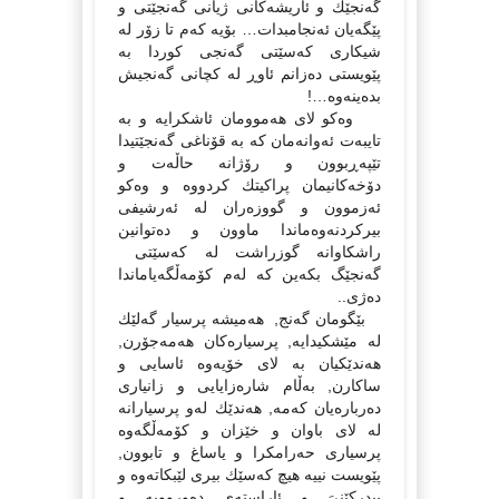
گەنجێك و ئاریشەكانى ژیانى گەنجێتى و
پێگەیان ئەنجامبدات… بۆیە كەم تا زۆر لە
شیكارى كەسێتى گەنجى كوردا بە
پێویستى دەزانم ئاوڕ لە كچانى گەنجیش
بدەینەوە…!
وەكو لاى هەموومان ئاشكرایە و بە
تایبەت ئەوانەمان كە بە قۆناغى گەنجێتیدا
تێپەڕبوون و رۆژانە حاڵەت و
دۆخەكانیمان پراكیتك كردووە و وەكو
ئەزموون و گووزەران لە ئەرشیفى
بیركردنەوەماندا ماوون و دەتوانین
راشكاوانە گوزراشت لە كەسێتى
گەنجێگ بكەین كە لەم كۆمەڵگەیاماندا
دەژى..
بێگومان گەنج, هەمیشە پرسیار گەلێك
لە مێشكیدایە, پرسیارەكان هەمەجۆرن,
هەندێكیان بە لاى خۆیەوە ئاسایى و
ساكارن, بەڵام شارەزایایى و زانیارى
دەربارەیان كەمە, هەندێك لەو پرسیارانە
لە لاى باوان و خێزان و كۆمەڵگەوە
پرسیارى حەرامكرا و یاساغ و تابوون,
پێویست نییە هیچ كەسێك بیرى لێبكاتەوە و
بیدركێنىَ و ئاراستەى دەورووبە و