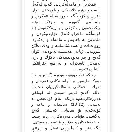
تێفكرین و مامەڵەكردنى گەنج لەگەڵ
بابەت و دۆزە كلاسیكى و باوەكانى نێوان
خێزان و كۆمەڵگە جوودایە لە تێفكرین و
مامەڵەى گەورە و پیرێكدا….بۆیە
وێكنەچوون و ناكۆكى و بەریەككەوتن (لە
كۆمەڵگە داخراوەكاندا) دژایەتیكردن و
ململانێ لە ئاخاوتن و مامەڵە و رەفتاردا
روودەدات و ئەمەشئاساییە و وەك دەڵێن
سوونەتى ژیانە, هەمیشە پەیوەندى نێوان
گەنج و پیر پەیوەندییەكى ناكۆك و دژە,
ئەمەش ئاشكرایە و لە هیچ خێزانێكدا
ناشاردرێتەوە….
چونكە ئەو دووبوونەوەرە (گەنج و پیر)
دووكەسایەتین و ئاراستەكانى فەرمان و
ئەرك حوكمى سەقامگیرییان دەدات,
بەڵام گەنج لەبەر ئەوەى لە قۆناغى
هەرزەكارییەوە نزیكە, ئەم قۆناغەش لە
تەمەنى (12-18) ساڵیدایە و بناغە و
كۆڵەكەیە بۆ بنیاتنانى كەسێتى گەنج
بەگشتى, قۆناغى هەرزەكارى زیاتر پشت
بە هەستەكان و سۆز و عاتیفە دەبەستىَ,
پێگەیشتن و كامڵبوونى ئەقڵ و ژیرێتى