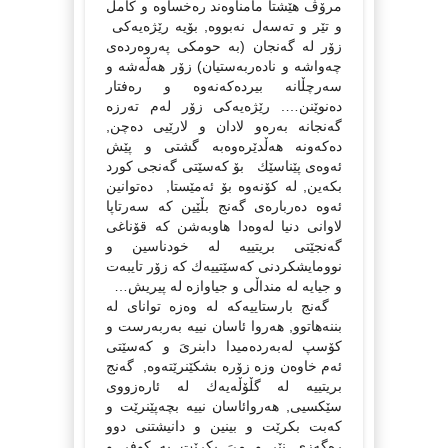
مرۆڤ هێشتا مامناوەند رەخساوە و كامڵ
و تێر و تەسەل نەبووە, بۆیە رێژەیەكى
زۆر لە گەنجان (بە حومكى پەروەردەى
چەواشە و نادەربەستیان) زۆر هەڵەشە و
سەرچڵانە بیردەكەنەوە و رەفتار
دەنوێنن…. رێژەیەكى زۆر لەم تەرزە
گەنجانە بەرەو لادان و لارێیی دەچن,
دەكەونە هەڵدێرەوەبە گشتى و پێش
ئەوەى پێناسێك بۆ كەسێتى گەنجى كورد
بكەین, لە كۆنەوە بۆ ئەمێستا, دەتوانین
ئەوە دەربارەى گەنج بڵێین كە سەرتاپا
لاوانى دنیا لەوەدا هاوبەشن كە قۆناغى
گەنجێتى بریتییە لە خودناسین و
نوومایشكردنى كەسێتییەك كە زۆر تایبەت
و جیایە لە منداڵى و جیاوازە لە پیریش…
گەنج بارستاییەكە لە وەزە تواناى لە
بننەهاتوو, هەروا ئاسان نییە بەربەرست و
كۆسپ لەبەردەمیدا دابنرىَ و كەسێتى
ئەم خاوەن وزە زۆرە بشكێنرێتەوە, گەنج
بریتییە لە گڵۆڵەیەك لە ئارەزووى
سێكسیى, هەروائاسان نییە بچەپێنرێت و
كەبت بكرێت و بینین و دانیشتنى دوو
رەگەزى نێر و مىَ بكرێت بە كوفر و