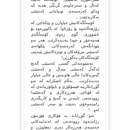
كەناڵ و سەرچاوەى گرنگى هەیە كە
وەكو كەرەستەى بونیاتنانى كەسێتى
بەكاریدێنێت…
كۆمەڵگەكانیش جیاوازن و وێكناچن, لە
رۆژهەڵاتەوە بۆ رۆژئاوا, لە باكوورەوە بۆ
باشوورى گۆى زەوى, كۆمەڵگەى
هەمەجۆر و جودا بەدیدەكرێت, هەر بەو
پێودانگەش كەرەستەكانى پێكهاتەى
كەسێتى مرۆڤەكان و توێژەكانیش پێبەپێى
كۆمەڵگەكان دەگۆڕێن!
بەشێوەیەكى گشتى, كەسێتى گەنج
لەگەڵ كەسێتى منداڵ و كەسێتى
گەورەكاندا خاڵى هاوبەش و خاڵى جیاواز
بەدیدەكرێت… بەڵام ئاشكرایە كە ئەو
گۆڕانكارییە فیسۆلۆژى و بایۆلۆژییانەى كە
لە قۆناغى هەرزەكارى و گەنجێتیدا
روودەدەن, تایبەتن بە گەنج و كاریگەرى
راستەوخۆى دەبێت بۆ سەر كەسێتى
ئەو…!
ئەو گۆڕانانە بە هۆكارى هۆرمۆن
رژاندنەوە روودەدەن كە ئەندامەكانى
جەستەى هەرزەكار دەرى دەهاوێژن و