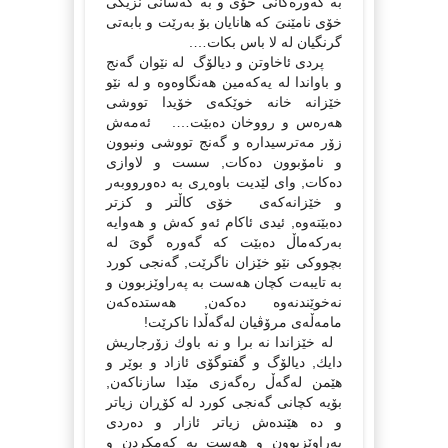
بە گەورەكانى خۆى و بە كەسانى نزیكى
خۆى نامێنىَ كە هانایان بۆ بەرێت و بابەتى
گرنگیان لە لا باس بكات….
پردى ئاخاوتن و دیالۆگ لە نێوان گەنج
و باواندا لە یەكەمین هەنگاوەوە و لە نێو
خێزانە خانە خوێكەى خۆیدا تووشى
هەرەس و رووخان دەبێت…. ئەمەش
زۆر مەترسیدارە و گەنج تووشى ونبوون
و نامۆبوون دەكات, سست و لاوازى
دەكات, وای لێدیت باوەڕى بە دەورووبەر
و خێزانەكەى خۆى كاڵتر و كزتر
دەبێتەوە, ئیدى ئاكام ئەو كەش و هەوایە
بەركەماڵ دەبێت كە گەورە گوىَ لە
بچووكى نێو خێزان ناگرێت, گەنجى كورد
بە تایبەت كچان هەست بە پەراوێزبوون و
نەخوێندنەوە دەكەن, هەستدەكەن
مامەڵەى مرۆڤیان لەگەڵدا ناكرێت!
لە خێزاندا نە برا و نە باوك زۆرجاریش
دایك, دیالۆگ و گفتوگۆى ئازاد و بوێر و
هێمن لەگەڵ رەگەزى مێدا سازناكەن,
بۆیە كچانى گەنجى كورد لە كۆڕان زیاتر
و دە هێندەش زیاتر ئازار و دەردى
پەراوێزبوون و هەست بە كەمكردن و