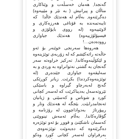
گەنجدا, هەمان خەسڵەت و وێناكارى
مناڵان و پیرانیش ( بە نێر و مێییەوە)
دەگرێتەوە, بەڵام لە هەندێك خاڵدا كە
تایبەتمەندە بە قۆناغى هەرزەكارى و
لاوێتییەوە (لە رووى بایۆلۆژى و
فیسیۆلۆژییەوە) هەندێك جیاوازى
روودەدەن…!
هەروەها سەرنجى خوێنەر بۆ ئەو
حاڵەتە رائەكێشم كە لە زۆربەى توێژینەوە
و لێكۆڵینەوەكاندا, تەركیز خراوەتە سەر
گەنجان بە گشتى نەتوانراوە بە وردى و بە
سەلیقەوە جیاوازى جێندەرى (لە
توێژینەوەكردندا) بكرێت, زیاتر كوڕێكى
گەنج لەبەرچاو گیراوە و باسێكى
تێروتەسەل بەدیناكرێت كە لەسەر كچانى
كورد و شوناس و كەسێتى و ژیانیان
ئەنجامدرابێت, بێجگە لە هەندێك وتار و
ریپۆرتاژ بەدواداچوون لە رۆژنامە و
گۆڤارەكاندا, بەڵام ئەمەش تینووێتى
كەسمان ناشكێنىَ و قووڕ بۆ ئەو توێژەرە
دەگرێتەوە كە دەیەوێت توێژنەوەى
بەرفراوان لەسەر كچانى كورد وەكو