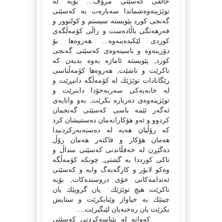
خالقى كەسێتى مرۆڤ… بۆیە لە
توێژینەوەشماندا سەبارەت بە كەسێتى
گەنجى كورد پێویستە سیستم و كولتوور و
فەرهەنگى باڵادەست و زاڵى كۆمەڵگەى
كوردى لێكبدەینەوە… هەروەها بۆ
دۆزینەوە و ناسینەوەى كەسێتى گەنجى
كورد, پێویستە ئاماژە بەوە بدیەن كە
ناكرێت و ناشێت, هەروەها كۆمەڵناسى
رێگانادات توێژێك لە كۆمەڵگە داببڕێت و
لە خانەیەكى سەربەخۆدا دابنرێت و
توێژینەوەى دەربارە بكرێت, بەو واتایەى
ئەگەر ئێمە باسى كەسێتى گەنجمان
كردوو و ئەو هۆكارانەمان دەستنیشان كرد
كە رۆڵیان هەیە لە دەستەبەركردنیدا
هەمان هۆكار و فاكتەر هەمان رۆڵ
دەگێڕن لە خەفڵاندنى كەسێتى منداڵ و
تاكى كورددا بە گشتى, چونكە كۆمەڵگە
وەكو لابۆر و كارگەیەگ وایە و كەسێتى
ئەندامەكانى خۆى دروستدەكات, بۆیە
ناكرێت هیچ توێژێك یان گروپێك یان
چینێك بە جیاواز وێنابكرێت و ستایش
بكرێت یان رەخنەیان لێبگیرێت….
كەواتە لە پێناسەكردنى كەسێتى