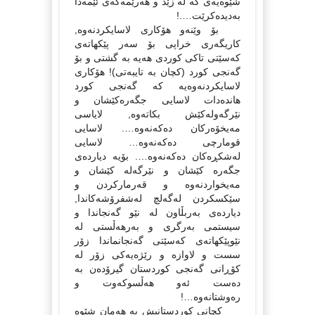
شێوەیەى كە لە زێد و هەرێمەكەى ئێمەدا
بەدیدەكرێت….!
بۆ وێنەو هۆكارى لاسایكردنەوە,
كاریگەرى خراپى بۆ سەر پێكهاتەى
كەسێتى تاكى كوردى هەیە بە گشتى و بۆ
گەنجى كورد (كچان بە تایبەتى)! هۆكارى
لاسایكردنەوەیە كە گەنجى كورد
هاندەدات لاسایى جگەرەكێشان و
نێرگەولەكێش بكاتەوە, لایاسى
مەیخۆەركان دەكەنەوە…. لاسایى
قومارچى دەكەنەوە… لاسایى
لەشكڕەكان دەكەنەوە…. بۆیە دیاردەى
جگەرە كێشان و نێرگەلە كێشان و
مەیخواردنەوە و قەرماركردن و
سێكسكردن لەگەلچ لەشفرۆشەكاندا,
دیاردەى بەربڵاون لە نێو گەنجاندا و
سیستمى بەرگرى و بەرهەڵستى لە
نێوپێكهاتەى كەسێتى گەنجانماندا زۆر
سست و لاوازە و رێژەیەكى زۆر لە
كۆڕانى گەنجى كوردستان گیرۆدەن بە
دەست ئەو هەڵسوكەوت و
رەوشتانەوە…!
كچانى كوردستانیش بە هەمان شێوە