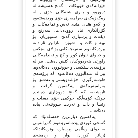
خێزانەكەى خۆیبكات… گەنج هەمیشە لە
دەوروو و بەرى شتەكانى خۆى , لە
رەگەزەكەى بەرامبەرى خۆى ورددەبێتەوە
و كەوا هێدى هێدى نەش و نما دەكات و
گۆڕانكارى تیادا روودەدات, سەرنج و
دیقەت و پرسیارى گەنج سنووریان بۆ
نییە و كات و شوێن نازانن, ئازادانە
بیردەكاتەوە, سەرنجەكانى بۆ لاى سێكس
و جیاواى نێوان كوڕ و كچ و ئەندامەكانى
زاوزێى هەردووكیان كێش دەبێت, بیر لە
پرۆسەى سێكسى و جووتبوون دەكاتەوە,
بیر لە منداڵبوون دەكاتەوە, لە پرۆسەى
هاوسەرگیرى.. خۆشەویستى و عەشق بۆ
بەرامبەرەكەى یەكەمین گرفت و
ئاریشەیە كە گەنج دووچارى دەبێت,
چونكە كۆمەڵگە حوكمى خۆی دەدات و
رێسا و داب و نەریت سووننەتى پیادە
دەكات…
یەكەمین دیارترین خەسڵەتێك كە
گەنجى كوردى پێدەناسرێتەوە, گەڕانەیتى
بە دواى وەڵامى پرسیارە بوێرەكانداكە
(زیاتر كوڕان بوار و زەمینەى