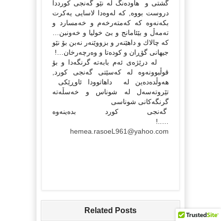
گشتى و هاودەنگ لە نێو گەنجى كورددا
دروست بووە, كە لەوەدا لاسایى یەكرت
بكەنەوە كە كەمتەرخەم و خەمسارد و
تەمەڵ و بێئامانج و بێ خولیا و خەونبن…
كە چالاك و داهێنەر و بزووێنەر نەبن بۆ نێو
جیهانى گۆڕان و كودەتا و وەرچەرخان…!
لە درێژەى ئەم بابەتە گرنگەدا و بۆ
قوڵبوونەوە لە كەسێتى گەنجى كورد,
هەوڵدەدەین لە داهاتوودا ئاوڕێكى
تێروتەسەل لە شوناس و خەسڵەتە
گرنگەكانى شوناسى
گەنجى كورد بدەینەوە
…..!
hemea.rasoeL961@yahoo.com
Related Posts