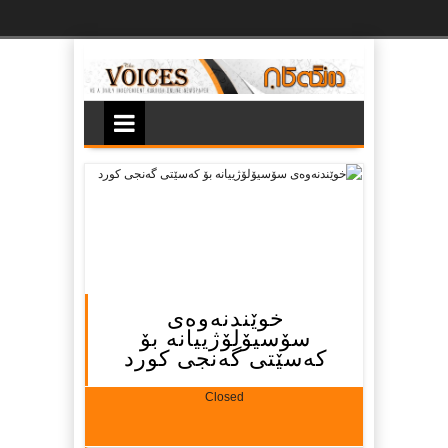
Ski
t
th
conten
خوێندنەوەى
سۆسیۆلۆژییانە بۆ
كەسێتى گەنجى كورد
Closed