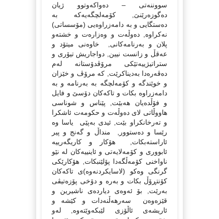
سووننەتى – دەواكەوتوو ژیان
دەگوزەرێنىَ, كۆمەلچگەیەكە بە
دەستگایى و بە دامەزراوەیى (مۆسساتی)
نەكراوە, دەوڵەت و وەزارەت و خشتەو
پلان و بەرنامەكانى, خاوەنى میتۆد و
عەقڵ و زانست نیین, دواجاریش تیۆرى و
ستراتیژییەتێكى مرۆڤدۆستانە لەم
دەڤەرەدا بەدیناكرێت, كە مرۆڤ و خێزان
و خوێندگە و كۆمەلچگە بە بەرنامە و بە
دامەزراوە بكات و تاكەكان دۆسێ و فایل
و فۆڵدەیان هەبێت, پێناس و شوناسى
هاووڵاتى لاى دەوڵەت و حكومەت ئاشكرا
و تەرخانكراو بێت, ئیدى بەپێى یاسا وە
رێسا و دەستوور, منداڵ و گەنج و پیر
ئاراستەبكات, هۆكار و كاریگەرییە
ئابوورى و كۆمەلایەتى و ئاینییەكان لە نێو
ناواخنى كۆمەڵگەدا پۆلێنبكات, هۆكارێكى
گرنگى وەكو (لاسایكردنەوە)ى تاكەكان
كۆنتڕۆڵ بكات و بەرە و دۆخى پۆزەتیڤى
بەرێت, بۆ ئەوەى دیاردەى ناشیرین و
قێزەوەن سەرهەڵنەدات و كێشە و
ئاریشەى ئاڵۆزى لێبكەوێتەوە, لەو