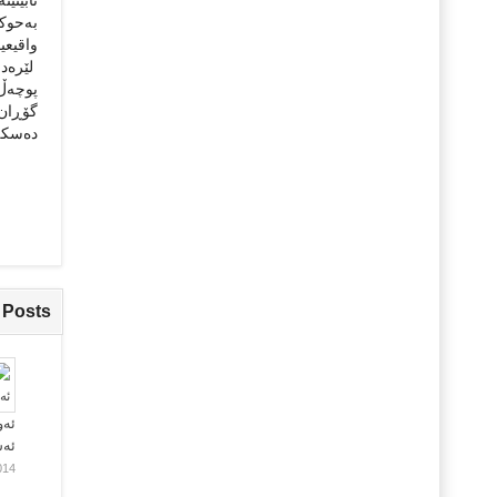
نابین
بەحوكم
واقیعی
لێرەدا
پوچەڵ 
گۆڕان 
دەسكە
 Posts
ئەو
ئە
014