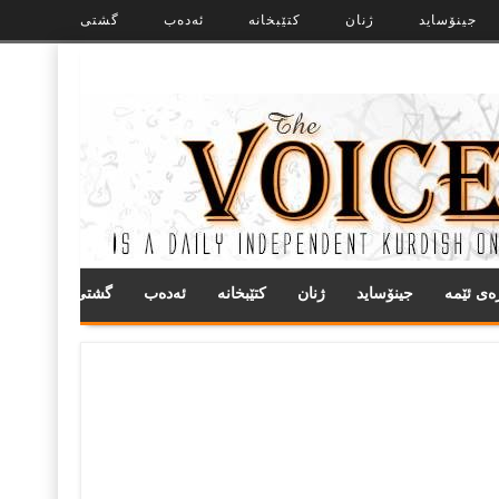
جینۆساید
ژنان
کتێبخانە
ئەدەب
گشتی
ره‌ی ئێمه
جینۆساید
ژنان
کتێبخانە
ئەدەب
گشتی