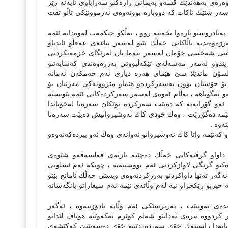
و ئاستو باوەرەى بەهەندێك قسەو پەیمانى زارەكىو سەراباوى نایەنە ژێر
ەسەر شتێك ناكات كە دووبارە بوونەوەى ئەزموونێكى تاڵو تفت
ادروستو نارەوا بخەیتە روو ، بەڵكو حیكمەت لەوەدایە ئێمە
وەندیە باڵاكانى خەڵك بێتو لەسەر بناغەى عەقڵو ئایدیاو
نى شتى شەخسى خۆمان لەسەر بنەما یان لەرێگاى خزمەتكردنى
ندوو لەمەر مەسەلەى تێكەڵبوونى بەرژەوەندى كەسایەتىو
نیلسۆن ماندێلا سێ هێماى هەرە دیارى ئەم چەمكەن ئەمانە
 بۆ خۆشیان بوون بەسەركردەو هێماو مێژوویەكى مەزنیان بۆ
و نەگوناهە ، بەڵام ئەوەى لەسەر سەركردەكانى ئێمە پێویستە
ئەو گۆرانەیە كە دەبێت سەركردە نوێكان سەرەتا لەخۆیاندا
ئێمە دەگۆڕێت ، وەك خودى كاك نەوشیروانیش دەبێت سەرەتا
ەوە .
كەئێمە واتا كاك نەوشیروانو ئەوانەى وەك ئەو بیردەكەنەوەو
ۆ داواو گرفتەكانى خەڵك دەچێتە بازنەى فەلسەفەو شێوەى
كىو گرنگى لاوازكردنى ئەم نووسینەیە ، چونكە ئەم ئسلوبی
گەر تەنها داواكردنو بەرزكردنەوەى ویستى خەڵك ئامانج بێتو
حیزبو رێكخراو نیە لەم وڵاتەى ئێمە ئەم شیعاراتو بانگەشانە
ەى نەوتبێت ، بەرپرسێكى ئەم وڵاتە نادۆزیتەوە ، ئەگەر
كردووە تیرەى نەداتىَو شەلم كوێرم نەكەوێتە هوتاف لێدانو
یانەدا راستیەك خۆى سەردەردێنىو خۆى دەسەپێنىَ كەكێشەى