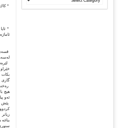
جۆراو
* كاك 
جۆرەکان
* ئایا
ئاماژە
قسەى ل
لەسەر 
لێرەدا
خێراو 
بكات د
گازى پ
رەخنەگ
هیچ با
ئەو پی
پێش ئە
كردووە
زیاتر 
بناغە 
سنورى 