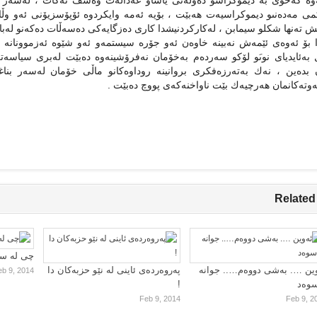
ینەوە كەخۆى بە دیموكراسو دەوڵەتى یاساو عەدالەت وەسف نەكات ، لەسەر 
ى مەدەنىو دیموكراسیەت هەبێت ، بۆیە ئەمە وایكردوە ئۆپۆسزیۆنى ئەو وڵات
ش تەنها شكلو سیمابن ، لەكاركردنیشدا كارى دەزگایەكى دەسەڵات دەكەنو لەباز
 بۆ ئەوەى ئێمەش نەبینە خاوەن ئەو جۆرە سیستمەو ئەو شێوە ئەزموونانە دو
بەئایدیاى نوىَو لۆكو سەردەم بەخۆمان نەفرۆشینەوە دەبێت لەبرى سیاسەت
بدەین ، نەك بەتەرزەفكرى بروانینە روداوەكانو ماڵى خۆمان لەسەر بناغەى
وتەكانمان هەرچیەك بێت ناواخنەكەى پووچ دەبێت .
Related
چی لە سا
ین …. بەشی دووەم….. جوانە
پەروەردەی ئاینی لە نێو حزبەکان دا
eb 9, 2014
سوەد
!
Feb 9, 2014
Feb 9, 2