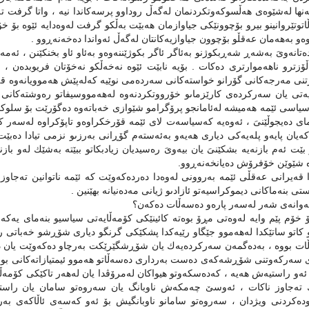
ەنها لەشێوەى هەڵسوكەوتكردنمان لەگەڵ روداوو پرسەكاندا نیە ، واتا گرفت تەنه
توتێروانینو بیرو بۆچوونێكى جیاوازمان هەبێت بەڵكو گرفت لەوەدایە ئێوە بۆ خ
ەو بەهەمان عەقڵو بۆچوون جیاوازیەكانتان لەگەڵ ئەواندا دەخەنەڕوو .
ەتانەوىَ بەشەڕ شەڕبكوژنو بەئاگر ئاگر بكوژێننەوەو بەئاو ئاو بخنكێنن ، 
ڵۆزترو ناهەموارترى دەكات . بۆیە نابێت ئێوە نەخەڵكو نەخۆتان فریوبدەن ،
نى مەرجەكانى گۆرانو خواستەكانى سەردەمى نوێیە كەلەپێش هەموویانەوە قەن
ەتى یان سەركردەى كارێزماىو خۆرووتكردنەوە لەهەمووسیفاتو رەوشتەكانى
یاسی ئێمە هەمیشە لەئامانجو پرۆگرامو شێوازى خەباتەوە دەگۆرێت بۆ سلو
اى دەیجوڵێنىَ ، ئەوەیە كەسیاسەت لاى ئێمە قۆرخكراوەو تاپۆكراوە لەسەر ك
ەیان پایەو پلەیەكى دیارى هەیەو بەئەستەم گۆڕانى بەرزىو نزمى تیادا دەبێ
و بێت ئەم بازنەیە بشكێنىَ یان بیەوىَ رەسیدیان زیادبكاتو ببێتە بەشێك لەو 
 شێوێن خۆفرۆش دەیانخەنەڕوو.
 قەیرانى عەقڵى ئێمە بەروونى لەوەدا دەردەكەوێت كە ئێمە ناتوانین تەجاوز
تى بنەماكانى دیموكراسیەتو ئازادىو ژیانى مەدەنیانە بهێنین .
ەوانەى شەر لەسەر پارەو دەسەڵات دەكەن؟
خۆم پێم وایە لەوەتى مڕۆ بوەتە كائینێكى كۆمەڵایەتى سیاسیو بنەماى یەكەم
كاتو ساتێكدا لەهەموو جێگاو رێیەكدا پشكێكى گرنگو دیارى شۆڕشو خەباتى رزگا
ت بووە ، بەدەگمەن سەركردەیەك یان شۆڕشگێرێكت بەرچاو دەكەوێت یان دە
 سەركەوتنى شۆڕشەكەى دەست بەردارى دەسەڵاتو هەموو ئیمتیازاتەكانى بووبێت
 ئەو راستیەش هەیە ، كەدەسكەوتو هیواكان لەمرۆڤدا یان لەهەر تاكێكى كۆمە
تەجاوز ناكات ، ئەوسێ چەمكەش ناوبانگ یان سەروەتو سامان یان راستیە
دەكردنى ویژدان ، سەروەتو سامانو ناوبانگیش بۆ ئەو كەسەى ئاڵاكەى بەر