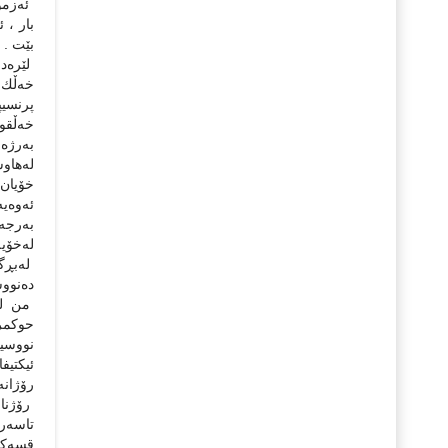
بار ، 
بێت .
لێرەدا
خەڵك ف
پرنسیپ
خەڵقو
بەرژەو
لەهاوش
خۆیان 
ئەوەیە
بەرجەس
لەخۆیە
لەبڕگە
دەنووس
من لێ
حوكمرا
نووسین
ئیكتیف
رۆژانە
رۆژنا
تاسەرئ
قسەكرد