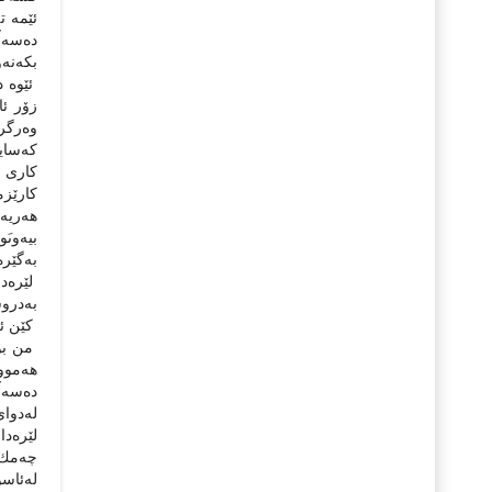
ئێمە ت
دەسەڵا
بكەنەو
ئێوە د
زۆر ئا
وەرگرت
كەسای
كارى س
كارێزم
هەریەك
بیەوىَ
بەگێرە
لێرەدا
بەدروس
كێن ئ
من بۆ 
هەموو 
دەسەڵا
لەدواى
لێرەدا
چەمك 
لەئاسو