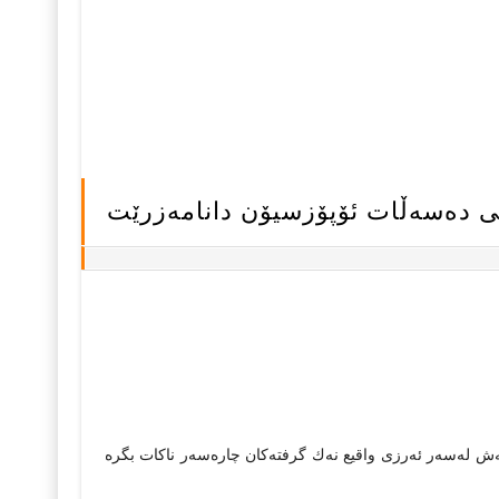
ەتى دەسەڵات ئۆپۆزسیۆن دانامەزرێت
ئەمەش لەسەر ئەرزى واقیع نەك گرفتەكان چارەسەر ناكات بگرە