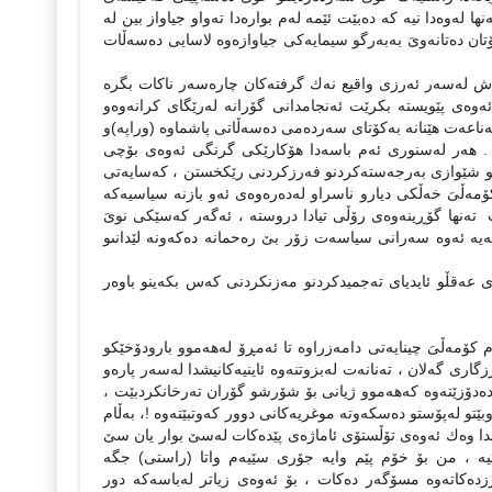
ا لەوەدا نیە كە دەبێت ئێمە لەم بوارەدا تەواو جیاواز بین لە
ۆتان دەتانەوىَ بەبەرگو سیمایەكى جیاوازەوە لاسایی دەسەڵات
ئەمەش لەسەر ئەرزى واقیع نەك گرفتەكان چارەسەر ناكات بگرە
 ئەوەى پێویستە بكرێت ئەنجامدانى گۆرانە لەرێگاى كرانەوەو
اعەت هێنانە بەكۆتاى سەردەمى دەسەڵاتى پاشماوە (وراپە)و
 . هەر لەسنورى ئەم باسەدا هۆكارێكى گرنگى ئەوەى بۆچی
كو شێوازى بەرجەستەكردنو فەرزكردنى رێكخستن ، كەسایەتى
ۆمەڵىَ خەڵكى دیارو ناسراو لەدەرەوەى ئەو بازنە سیاسیەكە
ت تەنها گۆڕینەوەى رۆڵى تیادا دروستە ، ئەگەر كەسێكى نوىَ
بازنەیە ئەوە سەرانى سیاسەت زۆر بێ رەحمانە دەكەونە لێدانىو
ى عەقڵو ئایدیاى تەجمیدكردنو مەزنكردنى كەس بكەینو باوەر
 كۆمەڵىَ چینایەتى دامەزراوە تا ئەمڕۆ لەهەموو بارودۆخێكو
رى گەلان ، تەنانەت لەبزوتنەوە ئاینیەكانیشدا لەسەر پارەو
دۆزێتەوە كەهەموو ژیانى بۆ شۆرشو گۆران تەرخانكردبێت ،
و لەپۆستو دەسكەوتە موغریەكانى دوور كەوتبێتەوە !، بەڵام
ڵدا وەك ئەوەى تۆڵستۆى ئاماژەى پێدەكات لەسێ بوار یان سێ
 ، من بۆ خۆم پێم وایە جۆرى سێیەم واتا (راستى) جگە
زدەكاتەوە مسۆگەر دەكات ، بۆ ئەوەى زیاتر لەباسەكە دور