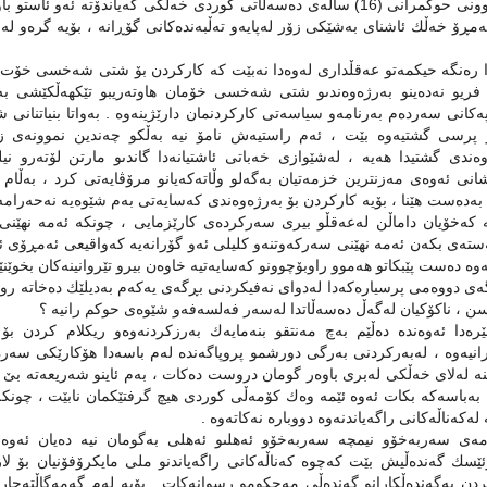
ئەزموونى حوكمرانى (16) ساڵەى دەسەڵاتى كوردى خەڵكى گەیاندۆتە ئە
ئەمڕۆ خەڵك ئاشناى بەشێكى زۆر لەپایەو تەڵبەندەكانى گۆڕانە ، بۆیە گرەو ل
 رەنگە حیكمەتو عەقڵدارى لەوەدا نەبێت كە كاركردن بۆ شتى شەخسى خۆت بەن
ریو نەدەینو بەرژەوەندىو شتى شەخسى خۆمان هاوتەریبو تێكهەڵكێشى بەرژە
ەكانى سەردەم بەرنامەو سیاسەتى كاركردنمان دارێژینەوە . بەواتا بنیاتنا
 پرسى گشتیەوە بێت ، ئەم راستیەش نامۆ نیە بەڵكو چەندین نموونەى زی
ەندى گشتیدا هەیە ، لەشێوازى خەباتى ئاشتیانەدا گاندىو مارتن لۆتەرو 
انى ئەوەى مەزنترین خزمەتیان بەگەلو وڵاتەكەیانو مرۆڤایەتى كرد ، بەڵام
بەدەست هێنا ، بۆیە كاركردن بۆ بەرژەوەندى كەسایەتى بەم شێوەیە نەحەرامە
 كەخۆیان داماڵن لەعەقڵو بیرى سەركردەى كارێزمایى ، چونكە ئەمە نهێنى 
تەى بكەن ئەمە نهێنى سەركەوتنەو كلیلى ئەو گۆرانەیە كەواقیعى ئەمڕۆى 
وە دەست پێبكاتو هەموو راوبۆچوونو كەسایەتیە خاوەن بیرو تێروانینەكان بخوێنێت
ى دووەمى پرسیارەكەدا لەدواى نەفیكردنى بڕگەى یەكەم بەدیلێك دەخاتە روو 
ن ، ناكۆكیان لەگەڵ دەسەڵاتدا لەسەر فەلسەفەو شێوەى حوكم رانیە ؟
رەدا ئەوەندە دەڵێم بەچ مەنتقو بنەمایەك بەرزكردنەوەو ریكلام كردن ب
نیەوە ، لەبەركردنى بەرگى دورشمو پروپاگەندە لەم باسەدا هۆكارێكى سەرە
ە لەلاى خەڵكى لەبرى باوەر گومان دروست دەكات ، بەم ئاینو شەریعەتە بێ ئە
ا بەباسەكە بكات ئەوە ئێمە وەك كۆمەڵى كوردى هیچ گرفتێكمان نابێت ، چونكە 
 لەكەناڵەكانى راگەیاندنەوە دووبارە نەكاتەوە .
مەى سەربەخۆو نیمچە سەربەخۆو ئەهلىو ئەهلى بەگومان نیە دەیان ئەوەند
ێسك گەندەڵیش بێت كەچوە كەناڵەكانى راگەیاندنو ملى مایكرۆفۆنیان بۆ لار 
ن بەگەندەڵكارانو گەندەڵى مەحكومو رسوانەكات . بۆیە لەم گەمەگاڵتەجار