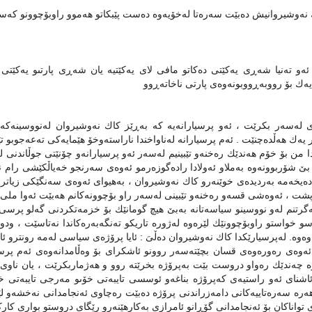
نەوشیروانیش دەبێت سەرەتا لەخۆیەوە دەست پێبكاتو هەموو راوبۆچوونو كەسایەت
 ئەو تەنیا شەڕى یەكێتى دەكاتو مافی لاى یەكێتیە یان شەڕى پارتىو یەكێ
یەك بۆ رووبەڕووبونەوەى پارتى ناخاتەڕوو
ەسەر بكرێت ، ئەو پرسیارانەیە كە بەڕێز كاك نەوشیروان لەنووسینەكەید
یەك هەڵدەچنێت . ئەم پرسیارانە لەناواخندا ناراستەوخۆ هێمایەكى تەعەجوبو ت
 من بۆ خۆم هەندێك رەخنەو تێبینیم لەسەر ئەو پرسیارانەو چۆنێتى جوڵاندنى لە
بێ شۆربوونەوە بەملاو ئەولادا رادەگوزەرمو ئەوەى سەرنجو خەیاڵكێشی رام 
ەیخەمە بەردیدەى خوێنەرو كاك نەوشیروان ، بەهیواى ئەوەى سەنگێكى زیا
شت ، ئەوەشى قسەو رەخنەو تێبینى لەسەر راو بۆچوونەكانم هەبێت ئەوا ملى م
رتنم لەو نووسینو سیاسەتانە بەبێ هیچ گومانێك بۆ خزمەتكردنى گەلو پرسی 
سو خواستو راوبۆچوونێك لێرەوە لەژورە تاریكو تەنگەبەرەكاندا نەتاسێت ، ودو
اوەوە. لەپرسیارێكدا كاك نەوشیروان دەڵىَ : ئایا پرۆژەى سیاسی لەمە رونترو ئ
وەى رەورەوەى قسان بچێتەسەر روونو ئاشكراى بۆ وەڵامدانەوەى ئەم پرسیارە
 چەندێك رەواو دروست بێت بەپرۆژە بخرێتە روو و هەژماربكرێت ، یان ناوى 
ئاشناى ئەو راستیەى كەپرۆژە بناغەو ئوسسی تایبەتى خۆىو مەرجى تایبەتى خ
هەرە سەرەتاییەكانى دامەزراندنى پرۆژە دەبێت رەچاوى ئەنجامدانى نەخشەو ل
تواناكان بۆ ئەنجامدانى گۆڕانو ئامرازى بەكارهێنەرو رێگاى دروستو بوارى كار