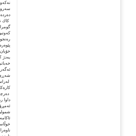
نەكەوم
سەروەت
دەردەخ
كاك نە
گومرا
كەوتبو
رەنجو 
پێوەرە
خۆیان 
بەدژ ؟
خەباتى
ئەگەر 
شەڕى پ
لەراست
كارەكا
دەرچوو
داوا ر
ئەمڕۆ 
شمولیە
ئاكام
خوڵاسە
ناوەرا