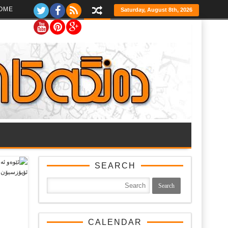
Ski
OME
Saturday, August 8th, 2026
t
th
conten
SEARCH
CALENDAR