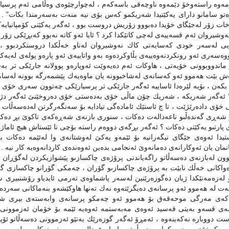
ەوە راستەوخۆ دێمەوە ناوچەقی باسەكەم ، لەچوارچێوەى وەڵامى ئەم پرسیارە
و سامانو داراى یەكێتیدا شەریكمو كەس بۆى نیە منەت بەسەرمندا بكات" . 
ات زۆر لەجێگاى خۆیدا دەبووو زۆریش دروست بوو ، ئەگەر یەكێتى كۆمپانیایەكى
وشیروان ئەم قسەییەى لەچی كاتێكدا كرد ؟ ئایا ئەو كاتە نەبوو كەبڕێكى زۆ
یی لەسەر خودى كەسایەتى كاك نەوشیروان لەناو خەڵكدا دروستكردبوو ، 
وەسەرى ئەو رونكردنەوەییەى بڵاوكردەوە بەو واتاییەى ئەو پارەو پولەى لەیەك
ماندووبوونى خۆیەتى ، هاوكات ئەم دەیەوێت ئەوپارەو پوولانە جارێكى تر ب
ش بێت هەموو ئەو كەسانەى لەشاخبوونە یان ماوەیەك پێشمەرگە بوونە لەسامان
بكەن ، بۆیە لێرەدا ئاساییە ئەگەر جارێكى تر پرسیارێكى چەتوون سەرى خۆى بڵ
 ئەگەر شەریكە ، شەریك چۆن ماڵى خۆى بەدەستى خۆى دەروخێنىَ ئەگەر دژەو 
 خۆى دادەرێژێت ، تا چ ئاستێك ئامادەگى تیادایە بۆ سەنگەرگرتن لەدەسەڵات ، 
شەڕى گەندەڵىو ناعەدالەت دەكات ، سنورى بازنەى شەڕەكەى تاكوىَ بڕ دەكات ،
ارتىو یەكێتى دەكات ؟ ئەگەر بڕگەى دووەم راستە بۆچی تا ئێستاش هیچ ئاماژە
یدا ئەوەى جێگاى نیگەرانیە بۆ ئێمەو یەكىَ لەوشتانەى وا لەئێمە دەكات 
نمان یان ئەوكارانەى دەمانەوىَ ئەنجامى بدەین ئەوەندەى كاردانەوەیە كار نیە .
ن لەبازنەى دەسەڵاتو راگەیاندنى پرۆژەى چاكسازىو پێشوازیكردن لەگۆڕان ل
ەواكانى خەڵك نابێت بە پرۆژەى چاكسازىو گۆران ، چەمكى گۆرانو چاكسازى گە
لەزەمەنێكدا ژیان دەگوزەرێنین لەسەر پاشماوەى تەرمى ئایدیاو رۆشنبیرى ش
ت لە هەموو ئەو پرسانەى دەیگرێتەوە نەك تەنها هاوكێشەو بنەماكانى سەردەم
ەكەى مەرگى موحەقەق بۆ هەموو ئەو چەمكو پرسانەى وابەستەى بیرى شمولی
ى قسەو بەیتى قەسید ئەوەى مەبەستمە ئەوەیە ئێمە بۆ خۆمان ئەزموونى نات
ست دووبارە نەكەینەوە ، ئەمڕۆ ئەگەر گوزەرێك بەنێو ئەزموونى دەسەڵاتو ئ