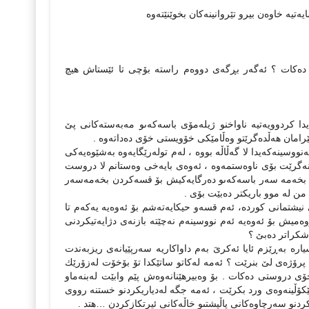
یە خاوەن بیرو تێروانینەكان بخوێنێتەوە
تى دەكات ؟ ئەگەر بڕگەى دووەم راستە بۆچی تا ئێستاش هیچ
ا كردوویەتیە ناواخنو ژیلەمۆى باسەكەىو مەبەستەكانى پێ
ێرامان هەڵدەگرێتو وەڵامێكى خۆویستى خۆى دەداتەوە .
نووسینەكەیدا لا گەڵاڵە بووە ، لەم تولەرێگایەوە بەشێوەیەكى
نەگرێت بۆى ناوەستمەوە ، ئەوەى بایەخى وەستانم لا دروست
تر بخەمە سەر باسەكەىو دەرگایەكیش بۆ قسەكردن بخەمەسەر
ن لە موو باریكتر دەبێت بۆى .
نیشتمانى كوردە، ئەم قسەو حیكایەتەشم بۆ ئەوەیە یەكەم تا
وەمیش بۆ ئەوەیە ئەم نووسینەم نەچێتە بازنەى دژایەتیكردنى
اشكراتر دەبێ ؟
 بەڕێزم ئایا ئەكرىَ بەم داواكاریە سەرپێیانەى ریزبەندت
پرۆژەى لێ بنرێت ؟ ئەمە لەكاتو ساتێكدا تۆ بۆخۆت لەزۆرێك
ۆى دروستى دەكات . بۆ وەبیرهێنانەوەش پێم وابێت لەبنەماو
ێكۆڵینەوەى ورد بكرێت ، ئەمە جگە لەدیاریكردنو خستنە رووى
كردنو سەرچاوەكانى پاڵپشتىو خاڵەكانى ئیرتكازكردن …هتد .