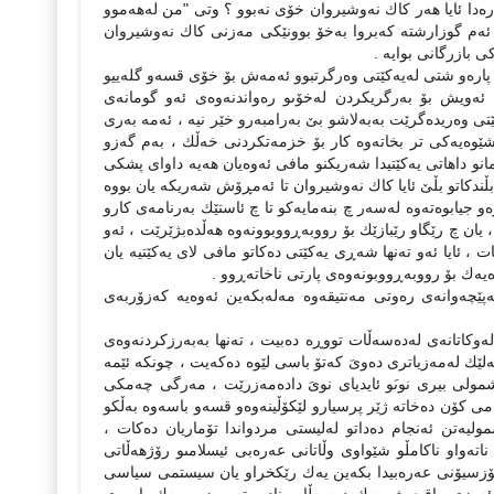
دا ئایا هەر كاك نەوشیروان خۆى نەبوو ؟ وتى "من لەهەموو
ئەم گوزارشتە كەبروا بەخۆ بوونێكى مەزنى كاك نەوشیروان
 بازرگانى بوایە .
ر پارەو شتى لەیەكێتى وەرگرتبوو ئەمەش بۆ خۆى قسەو گلەییو
ئەویش بۆ بەرگریكردن لەخۆىو رەواندنەوەى ئەو گومانەى
ێتى وەریدەگرێت بەبەلاشو بێ بەرامبەرو خێر نیە ، ئەمە بەرى
ەشێوەیەكى تر بخاتەوە كار بۆ خزمەتكردنى خەڵك ، بەم گەزو
و داهاتى یەكێتیدا شەریكنو مافی ئەوەیان هەیە داواى پشكى
ندكاتو بڵێ ئایا كاك نەوشیروان تا ئەمڕۆش شەریكە یان بووە
جیابوەتەوە لەسەر چ بنەمایەكو تا چ ئاستێك بەرنامەى كارو
یان چ رێگاو رێبازێك بۆ رووبەڕووبوونەوە هەڵدەبژێرێت ، ئەو
 ئایا ئەو تەنها شەڕى یەكێتى دەكاتو مافی لاى یەكێتیە یان
یەك بۆ رووبەڕووبونەوەى پارتى ناخاتەڕوو .
بەپێچەوانەى رەوتى مەنتیقەوە مەلەبكەین ئەوەیە كەزۆربەى
ەوكاتانەى لەدەسەڵات تووڕە دەبیت ، تەنها بەبەرزكردنەوەى
لێك لەمەزیاترى دەوىَ كەتۆ باسی لێوە دەكەیت ، چونكە ئێمە
مولى بیرى نوىَو ئایدیاى نوىَ دادەمەزرێت ، مەرگى چەمكى
ى كۆن دەخاتە ژێر پرسیارو لێكۆڵینەوەو قسەو باسەوە بەڵكو
ەتن ئەنجام دەداتو لەلیستى مردواندا تۆماریان دەكات ،
ەواو ناكامڵو شێواوى وڵاتانى عەرەبی ئیسلامىو رۆژهەڵاتى
ۆپۆزسیۆنى عەرەبیدا بكەین یەك رێكخراو یان سیستمى سیاسی