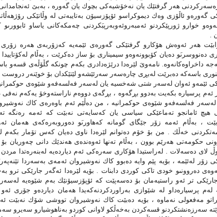
سەركردنى هەر گرفتێك یان نەخۆشیەكى بچوك یان گەورە ، بەبێ ئەنجامدانى 
 گەورەو ئاڵۆزى وەك دیموكراسو ئۆپۆزسیۆن بەتایبەتى لە وڵاتێكى رۆژهەڵ
نەوەو خوارو ژورپێكردنو ئەمبەروئەوبەرپبَكردنى چەمكەكانى یاساو ئابوورىو ك
 .
ابێت هەر ئەوەش هۆكارو گرفتێكى گەورەى ئێمەیە كەزۆربەى هەرە زۆرى ك
 دەنووسرىَو دەیان كۆبوونەوەو سیمینارى بۆ ساز دەكرێت ، بەڵام لەكۆتایید
ە داخراوەكانەوە. نامەوىَ لێرەدا درێژەدادرى بكەم چونكە گڵۆڵەى قسەو باس ب
ورى باسەكە دەبرێت لەبڕى چارەسەر سەرئێشەو لێتێكدان بۆ خوێنەر دروست د
كى ئێمەو ئەوان لەسەر شتى شەخسیە یان لەسەر فەلسەفەو شێوەى حوكمرانی
ئەم پرسیارە بكەیت بەدوو بڕگەوە ، بڕگەى دووەم ناراستەوخۆ یەكەم نەفی دە
لەسەر فەلسەفەو شێوەى حوكمرانیە ، من دەڵێم ئەم باوەرەى كاك نەوشیرو
یچ ئامانجو تەماعێكى سیاسی یان كەسایەتى نەبێت كە ئەمە رەنگە تەنها ل
بێت ، بەڵام ئەمە زۆر جێگاى گومانە كەهاورىَو دەوروبەرەكەى هەمان ئە
ەتكردنى خەڵك . من بۆ خۆم دەتوانم لێرەدا ناوى دەیان كەس تۆمار بكەم 
نى حكومەتى هەرێم بوون ، بەڵام تەنها ئەوەندەى هەندێك دانى چەوریان بۆ
 لاى دەسەلات . لەراستیدا هۆكارى سەرەكى ئەم دیاردەیە لەبنەرەتدا مردن یان 
 زۆر لەئێمە ، بۆیە پێم وایە دەبوو كاك نەوشیروان ئەمەى بەسەردا تێنەپەرىَ
انەوەى دەروونىو خودى تاكى كوردى دابنات . بۆیە لێرەدا ئەگەر جارێكى ترو 
ارێكى تر ئەو راستیەمان بۆ دەسەپێت كە ئۆپۆزسیۆنێك بەم شێوەیە لەسەر 
لەم پرسیارەداو لە شێوازى بەراوردكردنەكەیدا هەمان دیاردەو جۆرى ئەو ری
اتو مەفعولى نەماوە ، بۆیە دەبێت كاك نەوشیروان تووشی شۆك نەبێت ئەگە
تە سەرزەنشتكردنو قسەكردن بەخەڵكو لاوانى كوردو بەناهوشیارو سەیرو سەمە