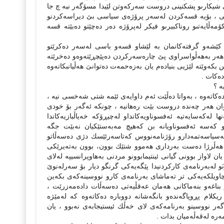
شیكارىو پشكنینى دروست سەركەوتن لێیدا مسۆگەر نیە چ جا
اتى ، بۆیە قسەكردن لەسەر پرۆژەى سیاسی بێ دیراسەكردنو
ۆمەڵایەتىو روناكبیرىو فیكر لەپرۆژە دەر دەچێتو دەبێتە قسە
ێشەو گرفتەكانمان بە لێشاو قسەو باسى لەسەر دەكرێتو
ا هەر بەهەڵواسراوى پێ چارەسەركردن دەپێچڕێتەوەو دەخرێتە
كەوێتە لێژیی بنیادەم یان بەزەحمەت دەتوانىَ هەڵیانبكاتەوە
ەكات .
ە ؟
كاتەوە ، بەواتا دەڵێت ئەم داوایەى ئێمە شتى شەخسی نیە ،
ان هەر چەندە دروست بێت رەهانیە ، چونكە ئەگەر بۆ خودى
ەكەسایەتیە ئەفسوناویەكانداو لەچیڕۆكە خەیاڵبازیەكاندا
و كەسە ئەفسوناویانە بن كەهیچ مەبەستێكیان نەبێت جگە
لەسیاسەتمەدارو رۆژنامەنووس كەتاسەرئێسك دژى دەسەڵاتو
 هەڵرژا دەست بەردارى هەموو شتێك بوون، بوون بەتەیرێكى
لاواز بوونى گیانى ئینتیمابوونو مردنى بەهاوپرانسیپە لەلاى
و لەبەرنامەى كاركردنیدا پێگەیەكى گرنگو دیار بۆ سەرلەنوىَ
بەچاویلكەیەكى تر تەماشاى بەرنامەى كارو نووسینەكەى بكەین
بناغەو بنەماكانى هەمان عەقڵیەتى دەسەڵات دادەمەزرێت ،
كلام پڕوپاگەندەو بانگەشانە دووبارە دەكاتەوە كە لەمێژە
ر نووسینو بەرنامەكەى لاى خەڵك ئیستیجابەى نەبوو ، یان
رە لەقەڵەمیان بدات .