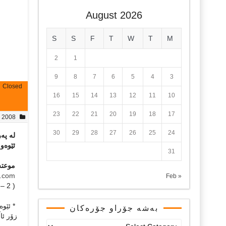
August 2026
S
S
F
T
W
T
M
2
1
9
8
7
6
5
4
3
Closed
16
15
14
13
12
11
10
23
22
21
20
19
18
17
, 2008
30
29
28
27
26
25
24
لە پە
ئێوەو 
31
موعتە
.com
« Feb
( 2 – 3)
* ئێوە
بەشە جۆراو جۆرەکان
زۆر ئا
بەشە