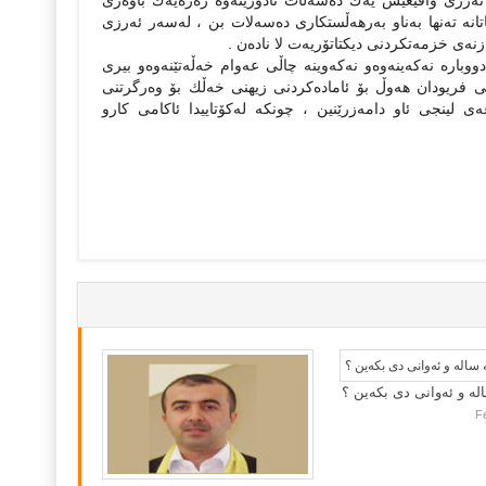
ئەرزى واقیعیش یەك دەسەڵات نادوریتەوە زەرەیەك باوەرى
انە تەنها بەناو بەرهەڵستكارى دەسەلات بن ، لەسەر ئەرزى
نەى خزمەتكردنى دیكتاتۆریەت لا نادەن .
وبارە نەكەینەوەو نەكەوینە چاڵى عەوام خەڵەتێنەوەو بیرى
ى فریودان هەوڵ بۆ ئامادەكردنى زیهنى خەڵك بۆ وەرگرتنى
 لینجى ئاو دامەزرێنین ، چونكە لەكۆتاییدا ئاكامى كارو
لە و ئەوانی دی بكەین ؟
F