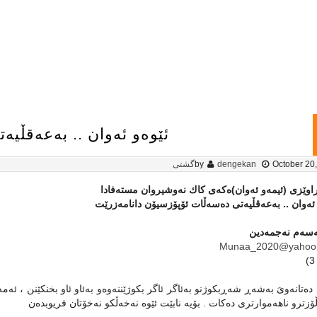
ئێوەو ئەوان .. بەعەقڵی
October 20
dengekan
by
گشتی
راوێزى (ئیمەو ئەوان)ەكەى كاك نەوشیروان مستەفادا
ئەوان .. بەعەقڵیەتى دەسەڵات ئۆپۆزسیۆن دانامەزرێت
سەم نەجمەدین
Munaa_2020@yahoo
 دەتانەوىَ بەشەڕ شەڕبكوژنو بەئاگر ئاگر بكوژێننەوەو بەئاو ئاو بخنكێنن ، 
ڵۆزترو ناهەموارترى دەكات . بۆیە نابێت ئێوە نەخەڵكو نەخۆتان فریوبدەن