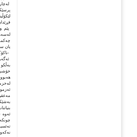
لەچارە
پرسێكى
لێكۆڵی
فڕێدان
پێم و
لەسەرى
چەكمەج
یان سن
-ناكۆ
ئەگەر 
بەڵكو 
خۆشی ه
هەبوو
لەخزم
ئەزموو
مەعقوڵ
بەشێكى
بنیاتن
ئەوە ج
چونكە 
تەئسیر
نەكەوێ