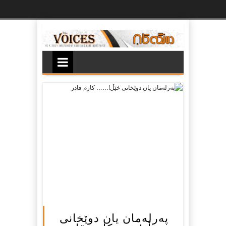
Ski
t
th
conten
په‌رله‌مان یان دوێخانی