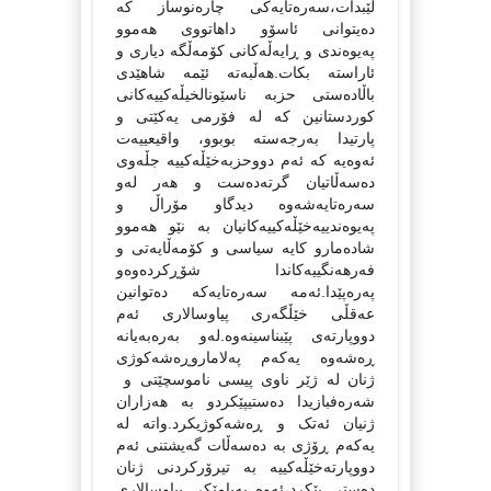
لێبدات،سه‌ره‌تایه‌کی چاره‌نوساز که‌
ده‌یتوانی ئاسۆو داهاتووی هه‌موو
په‌یوه‌ندی و ڕایه‌ڵه‌کانی کۆمه‌ڵگه‌ دیاری و
ئاراسته‌ بکات.هه‌ڵبه‌ته‌ ئێمه‌ شاهێدی
باڵاده‌ستی حزبه‌ ناسێونالخیڵه‌کییه‌کانی
کوردستانین که‌ له‌ فۆرمی یه‌کێتی و‌
پارتیدا به‌رجه‌سته‌ بوبوو، واقیعییه‌ت
ئه‌وه‌یه‌ که‌ ئه‌م دووحزبه‌خێڵه‌کییه‌ جڵه‌وی
ده‌سه‌ڵاتیان گرته‌ده‌ست و هه‌ر له‌و
سه‌ره‌تایه‌شه‌وه‌ دیدگاو مۆراڵ و
په‌یوه‌ندییه‌خێڵه‌کییه‌کانیان به‌ نێو هه‌موو
شاده‌مارو کایه‌ سیاسی و کۆمه‌ڵایه‌تی و
فه‌رهه‌نگییه‌کاندا شۆڕکرده‌وه‌و
په‌ره‌پێدا.ئه‌مه‌ سه‌ره‌تایه‌که‌ ده‌توانین
عه‌قڵی خێڵگه‌ری پیاوسالاری ئه‌م
دووپارته‌ی پێبناسینه‌وه‌.له‌و به‌ره‌به‌یانه‌
ڕه‌شه‌وه‌ یه‌که‌م په‌لاماروڕه‌شه‌کوژی
ژنان له‌ ژێر ناوی پیسی ناموسچێتی و
شه‌ره‌فبازیدا ده‌ستیپێکردو به‌ هه‌زاران
ژنیان ئه‌تک و ڕه‌شه‌کوژیکرد.واته‌ له‌
یه‌که‌م ڕۆژی به‌ ده‌سه‌ڵات گه‌یشتنی ئه‌م
دووپارته‌خێڵه‌کییه‌ به‌ تیرۆرکردنی ژنان
ده‌ستی پێکرد،ئه‌وه‌ په‌یامێکی پیاوسالاری