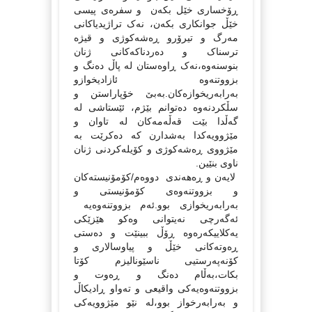
ڕۆخساری خێل بکه‌ن و سفره‌ی پیسی
خێڵ جوانکاری بکه‌ن، نه‌ک تراژیدیاکانی
مه‌رگ و تیرۆرو ڕه‌شه‌کوژی و قیژه‌
ترسناک و ده‌ردناکه‌کانی ژنان
بنوسنه‌وه‌،نه‌ک ڕاوه‌ستان له‌ پاڵ ده‌نگ و
بزووتنه‌وه‌ ئازادیخوازو
به‌رابه‌ریخوازه‌کان.به‌بێ خۆپاراستن و
سڵکردنه‌وه‌ ده‌توانم بێژم، ئێستاشی له‌
گه‌ڵدا بێت قه‌ڵه‌مه‌کان له‌ تاوان و
مێژوویه‌کدا به‌شدارن که‌ ده‌کرێت به‌
مێژووی ڕه‌شه‌کوژی و کۆیله‌کردنی ژنان
ناوی بنێین.
لایه‌ن و ڕه‌هه‌ندی دووه‌م/کۆمۆنیسته‌کان
و بزووتنه‌وه‌ی کۆمۆنیستی و
به‌رابه‌ریخوازی بوو.ئه‌م بزووتنه‌وه‌یه‌
ئه‌گه‌رچی نه‌یتوانی وه‌کو هێزێکی
یه‌کلاییکه‌ره‌وه‌ ڕۆڵ ببینێت و ده‌ستی
ڕه‌وته‌کانی خێڵ و پیاوسالاری و
کۆنه‌په‌رستیی ناسێونالیزم کۆتا
بکات،به‌ڵام ده‌نگ و ڕه‌وت و
بزووتنه‌وه‌یه‌کی واقیعی و ته‌واو ڕادیکاڵ
و به‌رابه‌رخواز بوو،له‌ نێو مێژوویه‌کی