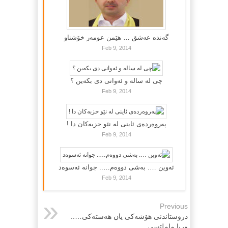
گه‌نده‌ عه‌شق … هێمن عومه‌ر خۆشناو
Feb 9, 2014
چی لە سالە و ئەوانی دی بكەین ؟
Feb 9, 2014
پەروەردەی ئاینی لە نێو حزبەکان دا !
Feb 9, 2014
ئەوین …. بەشی دووەم….. جوانە ئەسوەد
Feb 9, 2014
Previous
دروستاندنی هۆشه‌کی یان هه‌سته‌کی…..
وریا ماملێسی