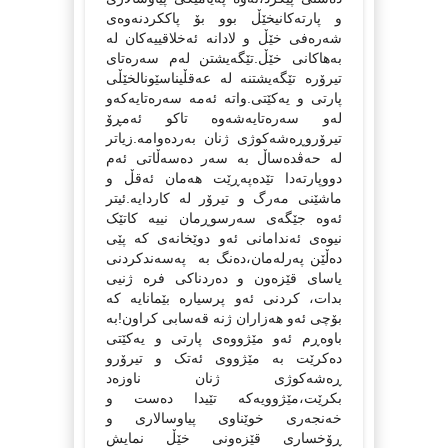
و پارته‌کانیخێڵ بوو بۆ پاککردنه‌وه‌ی
شه‌ره‌فی خێڵ و لادانه‌ ئه‌خلاقییه‌کان له‌
به‌هاکانی خێڵ‌.تێگه‌یشتن له‌م سه‌ره‌تای
تیرۆره‌ تێگه‌یشتنه‌ له‌ عه‌قڵیناسێونالخێڵی
پارتی و یه‌کێتی.واته‌ ئه‌مه‌ سه‌ره‌تایه‌که‌و
له‌و سه‌ره‌تایه‌شه‌وه‌ تاکو ئه‌مڕۆ
تیرۆروڕه‌شه‌کوژی ژنان به‌رده‌وامه‌.زیاتر
له‌ حه‌ڤده‌ساڵ به‌ سه‌ر ده‌سه‌ڵاتی ئه‌م
دووپارته‌دا تێده‌په‌ڕێت هه‌مان ئه‌قڵ و
ماشێنی مه‌رگ و تیرۆر له‌ کاردایه‌.ئیتر
ئه‌وه‌ جێگه‌ی سه‌رسوڕمان نییه‌ کاتێک
نیوه‌ی ئه‌ندامانی ئه‌و دوێخانه‌ی که‌ پێی
ده‌ڵێن په‌رله‌مان،ده‌نگ به‌ په‌سه‌ندکردنی
یاسای قێزه‌ون و ده‌ردناکی فره‌ ژنیی
بدات، کردنی ئه‌و پرسیاره‌ بێمانایه‌ که‌
بۆچی ئه‌و هه‌زاران ژنه‌ قه‌سابی کراون!به‌
باوه‌ڕم ئه‌و مێژووه‌ی پارتی و یه‌کێتی
ده‌کرێت به‌ مێژووی ئه‌تک و تیرۆرو
ڕه‌شه‌کوژی ژنان ناوزه‌د
بکرێت،مێژوویه‌که‌ تێیدا ده‌ست و
خه‌نجه‌ری خوێناوی پیاوسالاری و
ڕۆخساری قێزه‌ونی خێڵ نمایش