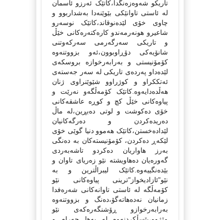
تاریکو شه‌وه‌زه‌نگدا،کاتێک ئه‌رزو ئاسمان
له‌ ئاستی تاوانێکی بێوێنه‌دا به‌شداربوو و
چاوی خۆی لێده‌نوقاند،کاتێک نوسه‌رو
شاعیرو هونه‌رمه‌ندو کاره‌کته‌ره‌کانی خێڵ
و تاریکی سه‌رگه‌رمی سه‌رکه‌وتنی
شانۆیه‌کی دۆڕاوبوون،ئه‌و بزووتنه‌وه‌
کۆمۆنیستی و به‌رابه‌رخوازه‌ بروسکه‌ی
لێده‌داو په‌رده‌ی تاریکی له‌ سه‌ر جه‌سته‌ی
ئه‌تککراو و کوژراوو شێوێنراوی ژنان
هه‌ڵده‌دایه‌وه‌.کاتێک کۆمه‌ڵگه‌و نه‌رێت و
پیاوه‌کانی خێڵ کچ و کوڕه‌ عاشقه‌کانی
خۆی ده‌کوشت و لوتی ده‌بڕین،له‌ ماڵ
ده‌ریده‌کردن و ده‌رگه‌کانیان
لێداده‌خستن،کاتێک هه‌موو دنیا گوێی خۆی
لێکه‌ڕ ده‌کردن، کۆمۆنیسته‌کان به‌ ده‌نگی
به‌رز هاواریان ده‌کردو تاشه‌به‌ردی
گه‌وره‌یان ده‌هاویشته‌ نێو زه‌ریای تاوان و
بێده‌نگییه‌وه‌.کاتێک لیبراڵترین و به‌
نێو"ئازادیخواز"ترینی پیاوه‌کانی نێو
کۆمه‌ڵگه‌ له‌ ئاستی تاوانه‌کانی شه‌ره‌فدا
زمانیان نه‌ده‌هاته‌گۆ،ده‌نگ و بزووتنه‌وه‌
به‌رابه‌رخوازو ڕۆشنگه‌ره‌که‌ی نێو
مێژوو،بێسڵکردنه‌وه‌ له‌ به‌ها حه‌رام و