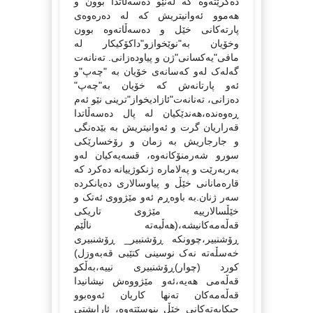
ده‌گرێته‌وه‌ که‌ له‌نێو ده‌سه‌ڵاتدا بوون و
هه‌موو ئه‌وانیتریش که‌ له‌ ده‌ره‌وه‌ی
پارته‌کانی خێل و ده‌سه‌ڵاته‌وه‌ بوون
وخۆیان به‌"نوێخوازو"داکۆکیکار له‌
مافی"یه‌کسانی"ژن و پیاوده‌زانی. ته‌نانه‌ت
گه‌له‌ک له‌و که‌سانه‌ی خۆیان به‌ "چه‌پ"و
ئه‌و پارتانه‌ش که‌ خۆیان به‌"چه‌پ"
ده‌زانی، ته‌نانه‌ت"ئازادیخواز"ترینی نێو ئه‌م
ڕه‌وه‌نده،هه‌ندێکیان له‌ پال ده‌سه‌ڵاتدا
قه‌راریان گرت و ئه‌وانیتریش به‌ بێده‌نگی
و جارجاریش به‌ زمان و رۆخسارێکی
سورو شه‌رمنۆکانه‌وه‌‌، قسه‌یه‌کیان له‌و
به‌ربه‌رێت و په‌لاماره‌ ژنکوژییانه‌ ده‌کرد که‌
قاره‌مانانی خێڵ و پیاوسالاری ده‌یانکرده‌
سه‌ر ژنان.به‌ باوه‌ڕم ئه‌و مێژووی ئه‌تک و
خێڵسالارییه‌ مێژوی تاریکی
قه‌ڵه‌مه‌کانیشه‌،(هه‌ڵبه‌ته‌ ناڵێم
ڕۆشنبیر،چوونکه‌ ڕۆشنبیر_ ڕۆشنبیری
خه‌سڵه‌ته‌ نه‌ک نوسینی کتێبی قه‌به‌وزل)
کورد (چوار)ڕۆشنبیری نییه‌،به‌ڵکو
قه‌ڵه‌می هه‌یه‌،ئه‌و مێژووه‌ش نیشانیدا
قه‌ڵه‌مه‌کان ته‌نها کاریان ئه‌وه‌بوو
حیکایه‌ته‌کانی خێڵ بنوسێته‌وه‌، ئارایشتی