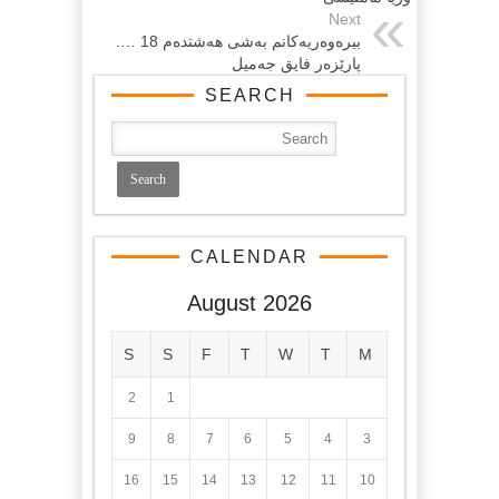
Next
بیرەوەریەكانم بەشی هەشتدەم 18 ….
پارێزەر فایق جەمیل
SEARCH
CALENDAR
August 2026
S
S
F
T
W
T
M
2
1
9
8
7
6
5
4
3
16
15
14
13
12
11
10