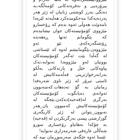
پیرۆزه‌یی و نه‌فره‌ته‌کانی کۆمه‌ڵگه‌،به‌
ده‌نگی به‌رز کوشتنی ژنانیان له‌ ژێر هه‌ر
په‌رده‌یه‌کدا مه‌حکومده‌کرد.هه‌ڵبه‌ته‌ لێره‌دا
نامه‌وێت هه‌وڵی ئه‌وه‌ بده‌م که‌ ڕۆخسارو
مێژووی کۆمۆنیسته‌کان جوان نیشانبده‌م
که‌ بێگومانم ته‌نها ڕه‌هه‌نده‌
ڕۆشنگه‌ره‌که‌ی نێو ئه‌و
مێژووه‌ن،بێگومانیشم له‌وه‌ که‌ ئێستاشی
له‌ گه‌ڵدا بێت ئه‌گه‌ر کۆمۆنیسته‌کان
بوونیان له‌و مێژووه‌دا نه‌بوایه‌،نه‌ک
پیاوه‌کانی خێڵ و پارته‌کانی به‌ڵکو
به‌رابه‌رخوازترینی قه‌ڵه‌مه‌کانیش له‌
ئاستی تیرۆر له‌ ژێر ناوی شه‌ره‌فدا
زمانیان به‌ گۆ نه‌ده‌هات.که‌منه‌بوون
ئه‌وانه‌ی ده‌یانگوت کۆمۆنیسته‌کان
به‌رگری له‌(قه‌حبه‌)ده‌که‌ن،بێجگه‌ له‌
کۆمۆنیسته‌کانیش که‌مبوون یان_هه‌ر
نه‌بوون_بتوانن له‌ ژێر کاریگه‌ری
گوزارشتی پیسی به‌رگریکردن له‌ (قه‌حبه)‌‌
به‌ چۆکدا نه‌هاتباو رۆخساری سورو
شه‌ڵاڵی عاره‌قی شه‌رمه‌زاری نه‌بوایه‌!
ئێستا ئه‌وه‌ جێگه‌ی سه‌رسوڕمان نییه‌ که‌