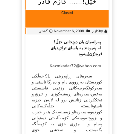
خێڵ!…… کازم قادر
Closed
by
کازم
November 6, 2008
گشتی
په‌رله‌مان یان دوێخانی خێڵ!
له‌ په‌یوه‌ند به‌ یاسای تراژیدیای
فره‌(ژن)ییه‌وه.‌
Kazmkader72@yahoo.com
سه‌ره‌تای ڕاپه‌ڕینی 91 خه‌ڵکی
کوردستان به‌ ڕووی دام و ده‌زگا ئاسنی و
سه‌رکوتگه‌رییه‌کانی ڕژێمی فاشیستی
به‌عس،سه‌ره‌تای ڕه‌شه‌کوژی و تیرۆرو
ئه‌تککردنی ژنانیش بوو له‌ لایه‌ن حیزبه‌
ناسێونالیسته‌ خێڵه‌کییه‌کانی
کورده‌وه‌،سه‌ره‌تاو زه‌مینه‌یه‌ک هه‌ر حیزب
و بزووتنه‌وه‌یه‌کی کۆمه‌ڵایه‌تی ده‌یتوانی
په‌یام و مۆری خۆی به‌ کۆمه‌ڵگه‌
بگه‌یه‌نێت و نه‌خشی خۆی