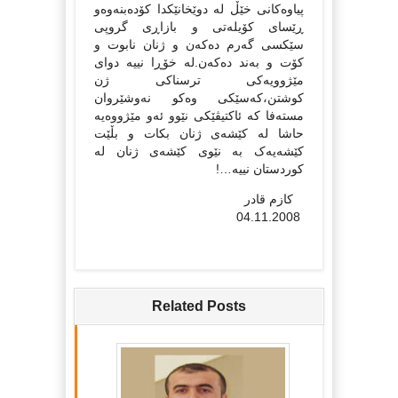
پیاوه‌کانی خێڵ له‌ دوێخانێکدا کۆده‌بنه‌وه‌و
ڕێسای کۆیله‌تی و بازاڕی گروپی
سێکسی گه‌رم ده‌که‌ن و ژنان نابوت و
کۆت و به‌ند ده‌که‌ن.له‌ خۆڕا نییه‌ دوای
مێژوویه‌کی ترسناکی ژن
کوشتن،که‌سێکی وه‌کو نه‌وشێروان
مسته‌فا که‌ ئاکتیڤێکی نێوو ئه‌و مێژووه‌یه‌
حاشا له‌ کێشه‌ی ژنان بکات و بڵێت
کێشه‌یه‌ک به‌ نێوی کێشه‌ی ژنان له‌
کوردستان نییه‌…!
کازم قادر
04.11.2008
Related Posts