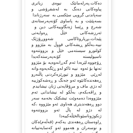
ده‌کات.‌په‌رله‌مانێک نیوه‌ی زیاتری
پیاوه‌کانی ده‌نگ به‌ له‌شفرۆشی و
سه‌پاندنی گروپی سێکسی به‌ سه‌رژناندا
بسه‌پێنێت و به‌ پاساوی کۆنه‌په‌رستانه‌ی
شه‌رع و ڕێسا ژه‌نگاوییه‌کانی دین و
ئه‌رزشه‌کانی خێڵ ڕه‌وایه‌تی
پێبدات،بڕیاروئاکامی شه‌ووڕۆژێک
نییه‌،به‌ڵکو ڕیشه‌کانی قووڵ به‌ مێژوو و
کولتورو سیسته‌می خێڵ و بزووتنه‌وه‌
ناسیولیسته‌ کۆنه‌په‌رسته‌که‌یدا
ڕۆچووه‌.لێره‌دا ئه‌م گه‌ڕانه‌وه‌یه‌‌ بۆ مێژوو
ته‌نها بۆ ئه‌وه‌ نییه‌ تاکو له‌و ڕێگه‌یه‌وه‌،واته‌
له‌ڕێی مێژوو ‌و تیورێزه‌کردنی پاڵنه‌ر‌و
ڕه‌هه‌نده‌کانێوه‌ ئه‌و جه‌نگ و ڕه‌شه‌کوژییه‌
له‌ دژی ماف و مرۆڤایه‌تی ژنان نیشانبدم
و ڕاڤه‌بکه‌م، به‌ڵکو له‌ نیشاندانی ئه‌م
مێژووه‌دا ده‌مه‌وێت تیشکێک بخه‌مه‌ سه‌ر
دوو ڕه‌هه‌ندیتری هه‌ناوی ئه‌و مێژووه‌ ،که‌
له‌ دژو له‌ پاڵ ئه‌و بزووتنه‌وه‌
ژنکوژوناسێونالخێڵه‌کییه‌دا
ڕاوه‌ستان.ڕه‌هه‌ندی یه‌که‌م (قه‌ڵه‌م)ه‌کان
و نوسه‌ران و هه‌موو ئه‌و که‌سایه‌تییانه‌