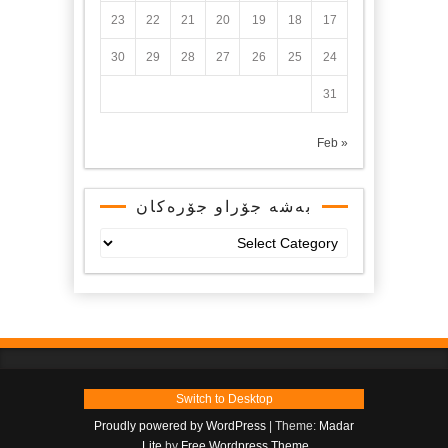
23
22
21
20
19
18
17
30
29
28
27
26
25
24
31
« Feb
بەشە جۆراو جۆرەکان
بەشە
جۆراو
جۆرەکان
Switch to Desktop
Proudly powered by WordPress
|
Theme:
Madar
.
Lite
by
Free Wordpress Theme