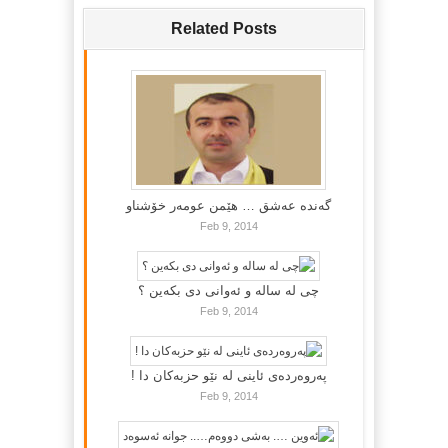
Related Posts
گه‌نده‌ عه‌شق … هێمن عومه‌ر خۆشناو
Feb 9, 2014
چی لە سالە و ئەوانی دی بكەین ؟
Feb 9, 2014
پەروەردەی ئاینی لە نێو حزبەکان دا !
Feb 9, 2014