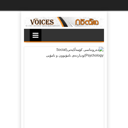
Ski
t
th
conten