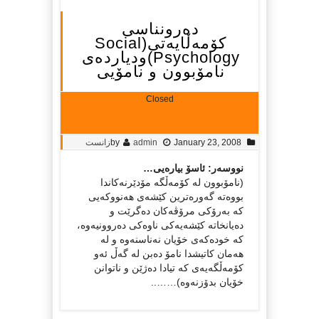
ده‌رونناسی
کۆمه‌ڵایه‌تی(Social
Psychology)ودیارده‌ی
نامۆبوون و نامۆیی
Closed
January 23, 2008
admin
by
زانست
نووسه‌ر: ئاسۆ بیاره‌یی…
(نامۆبوون له کۆمه‌ڵگه‌ مۆدێرنه‌کاندا
بووه‌ته گه‌وره‌ترین کێشه‌ی هه‌نووکه‌یی
که به‌رۆکی مرۆڤه‌کان ده‌گرێت و
ده‌یانخاته کێشه‌یه‌کی ناوه‌کی ده‌روونیه‌وه،
که خوده‌که‌ی خۆیان نه‌ناسنه‌وه و له
هه‌‌مان کاتیشدا نامۆ ده‌بن له گه‌ڵ ئه‌و
کۆمه‌ڵگه‌یه‌ی که تیادا ده‌ژێن و ناتوانن
خۆیان بدۆزنه‌وه)……..