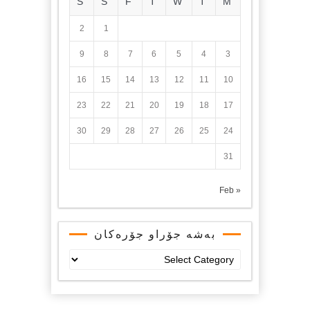
S
S
F
T
W
T
M
2
1
9
8
7
6
5
4
3
16
15
14
13
12
11
10
23
22
21
20
19
18
17
30
29
28
27
26
25
24
31
« Feb
بەشە جۆراو جۆرەکان
بەشە
جۆراو
جۆرەکان