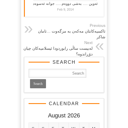
ئەوین …. بەشی دووەم….. جوانە ئەسوەد
Feb 9, 2014
Previous
تاکسیەکانتان مەکەن بە مزگەوت …تامان
شاکر
Next
لەبیست ساڵی رابوردودا ئیسلامیەکان چیان
دۆڕاندوە؟
SEARCH
CALENDAR
August 2026