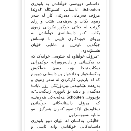
داستانی دووه‌می خوڵقاندن به‌ باوه‌ڕی
Schouten ‘داستانی کشتوکاڵه‌’.”له‌وێدا
مرۆڤ فه‌رمانی ده‌درێتێ کار له‌ سه‌ر
زه‌وی بکات و به‌رهه‌می بێنێت و ڕای
گڕێت له جیاتی حوکمڕانیکردنی زه‌وی
بکات. ”ئه‌و داستانانه‌ی خوڵقاندن به‌
بڕوای خوێندکاری ئایینی تا ئێستاش
جێگه‌یی باوه‌ڕن و مانایی خۆیان
هێشتۆته‌وه‌.
”مرۆڤ خوڵقاوه‌ له‌ شێوه‌یی خوایه‌ک که‌
به‌ یه‌کسانی و دادپه‌روه‌رانه‌ حوکمڕانی
ده‌کات.ئینجا بۆیه‌ ده‌بێ خه‌ڵکیش
یه‌کسانخواز و دادخواز بن.داستانی دووه‌م
که‌ له‌ باره‌یی کارکردن له‌ سه‌ر زه‌وی و
به‌رهه‌م هێنانییه‌تی،بیردۆزێکی زۆر نایاب/
ده‌گمه‌ن و باشه‌ بۆ ئابووری ژینگه‌یی.”به‌
بۆچوونی Schouten هه‌ڵه‌یه‌کی بنه‌ڕه‌تییه‌
که‌ مرۆڤ داستانه‌کانی خوڵقاندن
ده‌قاوده‌ق لێکداته‌وه‌.”ئه‌وان هه‌رگیز به‌و
مانایه‌ نه‌نووسراون.
خاڵێکی یه‌کسان له‌ نێوان دوو باوه‌ڕی
داستانه‌کانی خوڵقاندن واته‌ ئایینی و