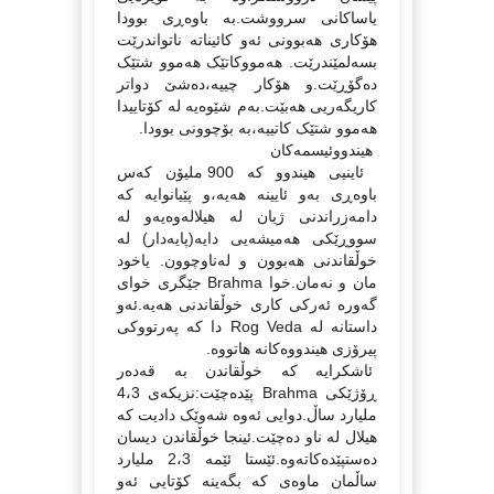
یاساکانی سرووشت.به‌ باوه‌ڕی بوودا
هۆکاری هه‌بوونی ئه‌و کائیناته‌ ناتواندرێت
بسه‌لمێندرێت. هه‌مووکاتێک هه‌موو شتێک
ده‌گۆڕێت.و هۆکار چییه‌،ده‌شێ دواتر
کاریگه‌ریی هه‌بێت.به‌م شێوه‌یه‌ له‌ کۆتاییدا
هه‌موو شتێک کاتییه‌،به‌ بۆچوونی بوودا.
هیندووئیسمه‌کان‌
ئاینیی هیندوو که‌ 900 ملیۆن که‌س
باوه‌ڕی به‌و ئایینه‌ هه‌یه‌،و پێیانوایه‌ که‌
دامه‌زراندنی ژیان له‌ هیلاله‌وه‌یه‌و له‌
سووڕێکی هه‌میشه‌یی دایه‌(پایه‌دار) له‌
خوڵقاندنی هه‌بوون و له‌ناوچوون. یاخود
مان و نه‌مان.خوا Brahma جێگری خوای
گه‌وره‌ ئه‌رکی کاری خوڵقاندنی هه‌یه‌.ئه‌و
داستانه‌ له‌ Rog Veda دا که‌ په‌رتووکی
پیرۆزی هیندووه‌کانه‌ هاتووه‌.
ئاشکرایه‌ که‌ خوڵقاندن به‌ قه‌ده‌ر
ڕۆژێکی Brahma پێده‌چێت:نزیکه‌ی 4،3
ملیارد ساڵ.دوایی ئه‌وه‌ شه‌وێک دادیت که‌
هیلال له‌ ناو ده‌چێت.ئینجا خوڵقاندن دیسان
ده‌ستپێده‌کاته‌وه‌.ئێستا ئێمه‌ 2،3 ملیارد
ساڵمان ماوه‌ی که‌ بگه‌ینه‌ کۆتایی ئه‌و