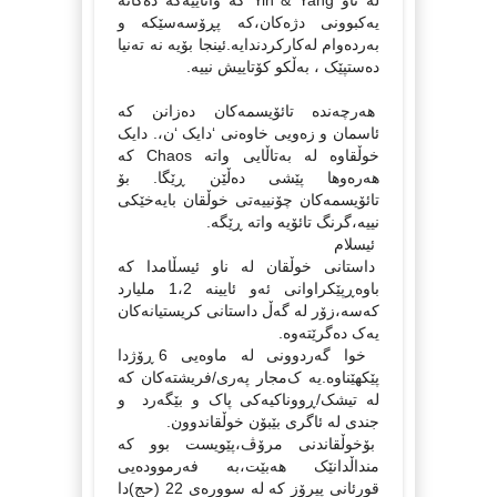
له‌ ناو Yin & Yang که‌ واتاییه‌که‌ ده‌کاته‌
یه‌کبوونی دژه‌کان،که‌ پڕۆسه‌سێکه‌ و
به‌رده‌وام له‌کارکردندایه‌.ئینجا بۆیه‌ نه‌ ته‌نیا
ده‌ستپێک ،‌ به‌ڵکو کۆتاییش نییه‌.
هه‌رچه‌نده‌ تائۆیسمه‌کان ده‌زانن که‌
ئاسمان و زه‌ویی خاوه‌نی ‘دایک ‘ن،. دایک
خوڵقاوه‌ له‌ به‌تاڵایی واته‌ Chaos که‌
هه‌ره‌وها پێشی ده‌ڵێن ڕێگا. بۆ
تائۆیسمه‌کان چۆنییه‌تی خوڵقان بایه‌خێکی
نییه‌،گرنگ تائۆیه‌ واته‌ ڕێگه‌.‌
ئیسلام
داستانی خوڵقان له‌ ناو ئیسڵامدا که‌
باوه‌ڕپێکراوانی ئه‌و ئایینه‌ 1،2 ملیارد
که‌سه‌،زۆر له‌ گه‌ڵ داستانی کریستیانه‌کان
یه‌ک ده‌گرێته‌وه‌.
خوا گه‌ردوونی له‌ ماوه‌یی 6 ڕۆژدا
پێکهێناوه‌.یه ک‌مجار په‌ری/فریشته‌کان که‌
له‌ تیشک/ڕووناکیه‌کی پاک و بێگه‌رد و
جندی له‌ ئاگری بێبۆن خوڵقاندوون.
بۆخوڵقاندنی مرۆڤ،پێویست بوو که‌
منداڵدانێک هه‌بێت،به‌ فه‌رمووده‌یی
قورئانی پیرۆز که‌ له‌ سووره‌ی 22 (حج)دا