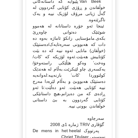
Van Beek پێیوایه‌ که‌ داستانه‌کانی
خوڵقاندن و ڕۆژی کۆتایی گه‌ردوون له‌
گه‌ڵ ژیانی مرۆڤ لۆژیک نییه‌ و یه‌ک
ناگرێته‌وه‌.
ئینجا ئه‌و جۆره‌ داستانانه‌ له‌ هه‌موو
شوێنێک ده‌توانی چاوه‌ڕێ
بکه‌ی.مامۆستایی زانکۆ ئاماژه‌ به‌وه‌ ده
دات که‌ هه‌بوونی سه‌ره‌تایه‌ک/ده‌ستپێک
(خوڵقان) مانایی ئه‌وه‌ نییه‌ که‌ ده بێت
کۆتاییش هه‌بێت.ئه‌وه‌ لۆژیکه‌ که‌ ‘کات/
وه‌خت’ وه‌کو هێڵێکی راسته‌وخۆ/
یه‌کسه‌ری چاو لێبکرێت.به‌ڵام له‌ هه‌ندێک
کولتووردا ‘کات’ بازنه‌ییه‌:له‌وانه‌یه‌
ده‌ستپێک هه‌بووبێ و به‌ڵام لێره‌دا مه‌رج
نییه‌ کۆتایی هه‌بێت. ئه‌و ده‌ڵێت:تا ئه‌و
ڕاده‌ی که‌ من ده‌یزانم،هیچ داستانێکی
کۆتایی گه‌ردوون به‌ بێ داستانی
خوڵقاندن بوونی نییه‌.
سه‌رچاوه‌
گۆڤاری TRIV ژماره‌ 1ی 2008
‌ په‌رتووک De mens in het heelal
نووسینی Chriet Titulaer