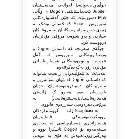
خوڵقاون،له‌وانه‌دا له‌وانه‌یه‌ مه‌به‌ستییان
Jupiter بێت.داستانێکی Dogon ی وڵاتی
Mali ده‌نووسێت که‌ چۆن گه‌شتییاره‌کانی
سیرووس Sirius که‌ 8ساڵی تیشک له‌
زه‌وی دووره‌،زانیارییه‌کانیان به‌ مرۆڤه‌کان
سپاردن و به‌و شێوه‌یه‌ مرۆڤی مۆدێرنیان
درووست کرد.
جێگه‌ی سه‌رنجه‌ که‌ داستانی Dogon و
ورده‌کارییه‌کانی سیرووس له‌ گه‌ڵ
تێڕوانین و بۆچوونه‌کانی هه‌ساره‌ناسانی
مۆدێرن زۆر یه‌ک ده‌گرێته‌‌وه‌.
هه‌ندێک له‌ لێکۆڵینه‌رانی زانست پێیانوایه‌
که‌ داستانی Dogon له‌ نێوان سۆمه‌ریی و
مسرییه‌کان ده‌بیندرێنه‌وه‌،ئه‌وان خۆیان
باوه‌ڕییان به‌وه‌ هه‌بوو که‌ زانستی
هه‌ساره‌ناسییان(ئه‌ستێره‌ناسی) له‌
مرۆڤی ده‌ره‌وه‌یی سه‌رزه‌وی هاتووه‌.
Scepticisme واته‌ گوومانداره‌کان
ڕوونکردنه‌وه‌ییه‌کی ئاساییتریان
هه‌یه‌:زانیاری هه‌ساره‌ناسی له‌ سه‌ده‌ی
بیسته‌مه‌وه‌ بۆ Dogon ئاشکرا بووه‌ و
وه‌رگیراوون.ئه‌وه‌ش به‌ هۆی به‌ نیوه‌یی