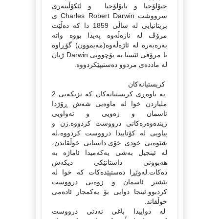
جیۆلۆجیا و بایۆلۆجیا و لێکۆڵینه‌ری
سرووشت Charles Robert Darwin ی
بریتانیایی له‌ ساڵی 1859 دا که‌ ده‌ڵێت
مرۆڤ له‌ ئاژه‌ڵه‌وه‌ په‌یدا بووه‌ واته‌
به‌ره‌به‌ره‌ له‌ ئاژه‌ڵه‌وه‌(مه‌یموون) گۆڕاوه‌
تا مرۆڤی ئێستا.به‌ بۆچوونی Darwin ژیان
له‌ مادده‌ی مردوو ده‌ستیپێکردووه‌.
کریستیانه‌کان
به‌ باوه‌ڕی کریستیانه‌کان که‌ نزیکه‌یی 2
ملیاردن خوا له‌ ماوه‌یی شه‌ش ڕۆژدا
ئاسمان و زه‌ویی و ته‌واویی
زینده‌وه‌ره‌کانی درووست کردووه‌.ژن و
پیاویی له‌ کۆتاییدا درووست کردووه‌،له‌
شێوه‌یی خودی خۆی.داستانی خوڵقاندن،
له‌ ئینجیل به‌شی یه‌که‌میدا ئاماژه‌ به‌
هه‌بوونی داستانێکی دیکه‌ش
ده‌کات.له‌وێڕا ده‌ستپێده‌کات که‌ خوا له‌
پێشتر ئاسمان و زوه‌یی درووست
کردبوو.ئینجا دوایی بۆ یه‌کمجار ئاده‌می
خوڵقاند.
له‌ دواییدا باغی ئه‌د‌نی درووست