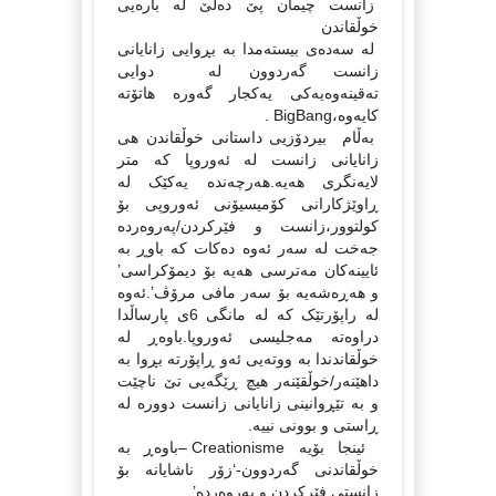
زانست چیمان پێ ده‌ڵێ له‌ باره‌یی
خوڵقاندن
له‌ سه‌ده‌ی بیسته‌مدا به‌ بڕوایی زانایانی
زانست گه‌ردوون له‌ دوایی
ته‌قینه‌وه‌یه‌کی یه‌کجار گه‌وره‌ هاتۆته‌
کایه‌وه‌،BigBang .
به‌ڵام بیردۆز‌یی داستانی خوڵقاندن هی
زانایانی زانست له‌ ئه‌وروپا که متر
لایه‌نگری هه‌یه‌.هه‌رچه‌نده‌ یه‌کێک له‌
ڕاوێژکارانی کۆمیسیۆنی ئه‌وروپی بۆ
کولتوور،زانست و فێرکردن/په‌روه‌رده‌
جه‌خت له‌ سه‌ر ئه‌وه‌ ده‌کات که‌ باوڕ به‌
ئایینه‌کان مه‌ترسی هه‌یه‌ بۆ دیمۆکراسی’
و هه‌ڕه‌شه‌یه‌ بۆ سه‌ر مافی مرۆڤ’.ئه‌وه‌
له‌ راپۆرتێک که‌ له‌ مانگی 6ی پارساڵدا
دراوه‌ته‌ مه‌جلیسی ئه‌وروپا.باوه‌ڕ له‌
خوڵقاندندا به‌ ووته‌یی ئه‌و ڕاپۆرته‌ بڕوا به‌
داهێنه‌ر/خوڵقێنه‌ر هیچ ڕێگه‌یی تێ ناچێت
و‌ به‌ تێڕوانینی زانایانی زانست دووره‌ له‌
ڕاستی و ‌بوونی نییه‌.
ئینجا بۆیه‌ Creationisme –باوه‌ڕ به‌‌
خوڵقاندنی گه‌ردوون-‘زۆر ناشایانه‌ بۆ
زانستی فێرکردن و په‌روه‌رده‌’.