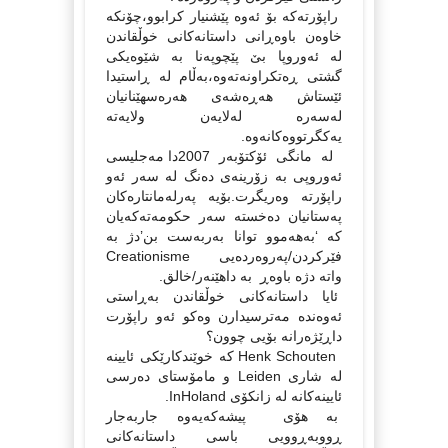
راپۆرته‌که‌ بۆ ئه‌وه‌ پێشنیار کرابوو،چۆنکه‌
خاوه‌ن باوه‌ڕانی داستانه‌کانی خوڵقاندن
له‌ ئه‌وروپا بێ پێچوپه‌نا به‌ شێوه‌یکی
گشتی ڕه‌تکراونه‌ته‌وه‌،به‌ڵام له‌ ڕاستیدا
ئێستاش هه‌ڕه‌شه‌ی هه‌ره‌سهێنانیان
له‌سه‌ره‌ له‌لایه‌ن ولایه‌ته‌
یه‌کگرتووه‌کانه‌وه‌.
له‌ مانگی ئۆکتۆبه‌ر 2007دا مه‌جلیسی
ئه‌وروپی به‌ زۆرینه‌ی ده‌نگ له‌ سه‌ر ئه‌و
راپۆرته‌ وه‌ریگرت.بۆیه‌ په‌رله‌مانتاره‌کان
په‌ستانیان ده‌خسته‌ سه‌ر حکومه‌ته‌که‌یان
که‌ ‘به‌هه‌موو توانا به‌ربه‌ست بن’دژ به‌
فێرکردن/په‌روه‌رده‌یی Creationisme
واته‌ دژه‌‌ باوه‌ڕ به‌ داهێنه‌ر/خالق.
ئایا داستانه‌کانی خوڵقاندن به‌ڕاستی
ئه‌وه‌نده‌ مه‌ترسیدارن وه‌کو ئه‌و راپۆرت
داڕێژه‌رانه‌‌ بۆیی چوون؟
Henk Schouten که‌ خوێندکارێکی ئایینه‌
له‌ شاری Leiden و مامۆستای‌‌ ده‌رسی
ئایینه‌کانه‌ له‌ زانکۆی InHoland.
به‌ هۆی پیشه‌که‌یه‌وه‌ جاربه‌جار
ڕووبه‌ڕوویی باسی داستانه‌کانی