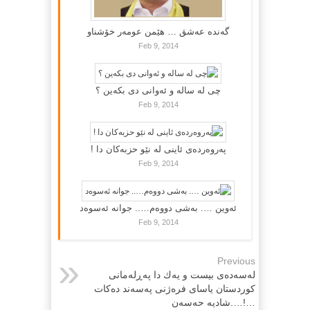
گه‌نده‌ عه‌شق … هێمن عومه‌ر خۆشناو
Feb 9, 2014
چی لە سالە و ئەوانی دی بكەین ؟
Feb 9, 2014
پەروەردەی ئاینی لە نێو حزبەکان دا !
Feb 9, 2014
ئەوین …. بەشی دووەم….. جوانە ئەسوەد
Feb 9, 2014
Previous
لەسەدەى بیست و یەك دا پەڕلەمانى
كوردستان یاساى فرەژنى پەسەند دەكات
…!….شادیە حەسەن