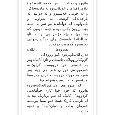
هاتووه‌ و ده‌ڵێت:… بیر بکه‌وه،‌‌ ئێمه‌(خوا)
تۆ(مرۆڤ)مان خوڵقاندووه له‌ مادده‌/خاک
و له‌ خوێنی خه‌ستبوو و له‌ دواییدا له‌
پارچه‌یه‌ک گۆشت، به‌ ته‌واویی و
ناته‌واویی له‌ خوڵقاندندا،بۆ ئه‌وه‌یی ئێمه‌
بۆت ڕوون بکه‌یینه‌وه‌.و ئێمه‌ ئه‌وه‌یی که‌
بمانه‌وێ و پێمانخۆش بێ و له‌ ناو
منداڵداندا ماوه‌یه‌ک ڕای ده‌گرین،دوایی
به‌ره‌به‌ره‌ گه‌وره‌ت ده‌که‌ین.
هه‌روه‌ها زێکان/
ده‌ریاکان،ئاو،زه‌وی،کێو،ڕووه‌ک/
گژوگیا،ڕووناکی ئاسمان و ئاژه‌ڵ/په‌له‌وه‌ر
به‌ ده‌ستی خوا درووست کراون.به‌
فه‌رمووده‌ی قورئان هه‌ر چی زینده‌وه‌ر
هه‌یه‌ به‌ جووته‌ درووست کران هه‌روه‌ها
مرۆڤیش واته‌ ئاده‌م و هه‌وا/حه‌وا.
له‌ سووره‌ی 2ی قورئاندا(به‌قه‌ره‌)
هاتووه‌ که‌ چۆن خوا کاری خوڵقاندنی
کردووه‌:”…کاتێک که‌ ئه‌و بڕیارێک ده‌دات
له‌ باره‌یی کارێک،ئینجا ئه‌و ته‌نیا پێویسته‌
فه‌رمان بدات و ده‌لێ:“ببه‌” و ئه‌وه‌
ده‌بێت.”