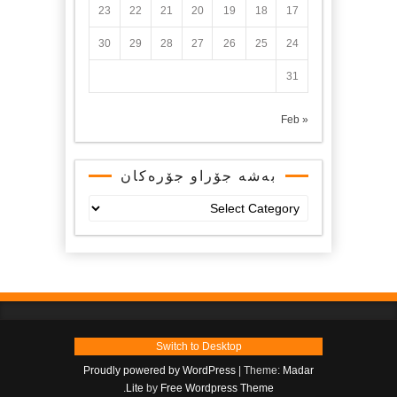
23
22
21
20
19
18
17
30
29
28
27
26
25
24
31
« Feb
بەشە جۆراو جۆرەکان
بەشە
جۆراو
جۆرەکان
Switch to Desktop
Proudly powered by WordPress
|
Theme:
Madar
.
Lite
by
Free Wordpress Theme