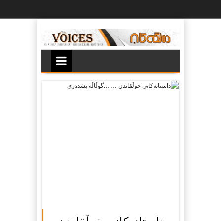
Ski
t
th
conten