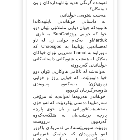
ئه‌وه‌نده‌ گرنگی هه‌یه‌ بۆ ئایینداره‌کان و بێ
ئایینه‌کان؟
هه‌شت شێوه‌یی خوڵقاندن
له‌ داستانی خوڵقاندنی بابلییه‌کاندا
هاتووه‌که‌ جیهان دوایی ململانێی نێوان دوو
خوا که‌ خوایی ڕۆژSunGod به‌ ناوی
Mardukو یه‌که‌م خوایی ژن له‌ ناو
ئه‌فسانه‌یی یۆنانیدا به‌ Chaosgod که‌
ناوبراوه‌ به‌ Tiamat.شه‌ڕیی نێوان خواکان
یه‌کێک له‌ هه‌شت شێوه‌کانی داستانه‌کانی
خوڵقاندنی گه‌ردوونه‌‌.
له‌وانه‌شه‌ له‌ ئاکامی هاوکاریی نێوان دوو
خوا دابووبێت، که‌ خوایی ڕۆژ و خوایی
زه‌وی(ژن) به‌یه‌که‌وه‌ په‌یوه‌ندی
هاوسه‌رگیرییان کردووه‌.
خوڵقاندن هه‌روه‌ها له‌وانه‌یه‌ له‌ مرۆڤی
سه‌ره‌تاییدا ده‌ستی پێکردبێت که‌ ئه‌و خۆی
به‌خشیبێت/قوربانی و یان خۆی پارچه‌
پارچه‌ بڕیبێت،یان له‌ هێلکه‌یه‌که‌وه‌
گه‌ردوون درووست
بووبێت.سوورپێسته‌کانی ئه‌مریکای باکوور
له‌و باوه‌ڕه‌دان که‌ خوایه‌ک فه‌رمانی