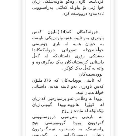
کرد،ئینجا ئاژه‌ڵ.وه‌کو هاوبه‌شێکی ژیان
خوا ژنی بۆ پیاو،له‌ که‌لێنی په‌راستوویی
ئاده‌مه‌وه‌ درووست کرد.
جووله‌که‌کان که‌(14 )ملیۆن که‌س
باوه‌ڕی به‌و ئایینه‌ هه‌یه،باوه‌ڕێکی تایبه‌ت
به‌ خۆیان هه‌یه‌ له‌ باری چۆنییه‌تی
خوڵقاندن:له‌ ته‌وڕاتی جووله‌که‌کاندا
به‌شێکی زۆری داستانه‌که‌ له‌ گه‌ڵ
داستانی کریستیانه‌کان یه‌ک ده‌گرێته‌وه‌ و
واته‌ له‌ گه‌ڵ یه‌ک کۆکن.
بوودیسمه‌کان
له‌ ئایینی بووداییه‌کان که‌ 376 ملیۆن
که‌س باوه‌ڕی به‌و ئایینه‌ هه‌یه‌، داستانی
خوڵقاندنیان نییه‌.
بوودا له‌ وه‌ڵامی ئه‌و پرسیاره‌یی که ژیان
له‌ کوێڕا هاتووه‌،بوودا گووتی:ژیان
تێکه‌ڵێکه‌ له‌ مادده‌ و ڕۆح.
له‌ باره‌یی بنه‌ڕه‌تیی درووستبوونی
گه‌ردوون بوودا گووتوویه‌تی هیچ
ڕاستییه‌ک به‌ ده‌سته‌وه‌ نییه‌.گه‌ردوون
پێشان درووستکراوه‌ به‌ گوێره‌یی