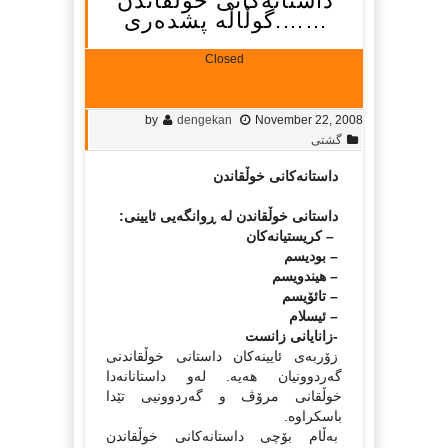
داستانه‌کانی خوڵقاندن
…….گوڵاڵه‌ پشده‌ری
Closed
by
dengekan
November 22, 2008
گشتی
داستانه‌کانی خوڵقاندن
داستانی خوڵقاندن له‌ ڕوانگه‌یی ئایینی:
– کریستیا‌نه‌کان‌
– بودیسم
– هیندویسم
– تائۆیسم
– ئیسلام
-زانایانی زانست
زۆربه‌ی ئایینه‌کان داستانی خوڵقاندنی
گه‌ردوونیان هه‌یه‌. له‌و داستانانه‌دا
خوڵقانی مرۆڤ و گه‌ردوونیی تێدا
باسکراوه‌.
به‌ڵام بۆچی داستانه‌کانی خوڵقاندن