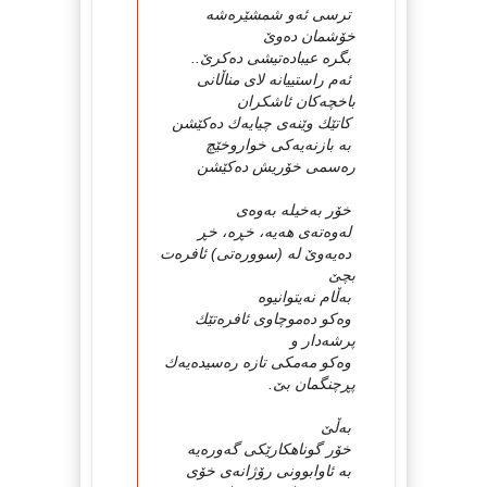
ترسی ئەو شمشێرەشە
خۆشمان دەوێ
بگرە عیبادەتیشی دەكرێ..
ئەم راستییانە لای مناڵانی
باخچەكان ئاشكران
كاتێك وێنەی چیایەك دەكێشن
بە بازنەیەكی خواروخێچ
رەسمی خۆریش دەكێشن
خۆر بەخیلە بەوەی
لەوەتەی هەیە، خڕە، خڕ
دەیەوێ لە (سوورەتی) ئافرەت
بچێ
بەڵام نەیتوانیوە
وەكو دەموچاوی ئافرەتێك
پرشەدار و
وەكو مەمكی تازە رەسیدەیەك
پڕچنگمان بێ.
بەڵێ
خۆر گوناهكارێكی گەورەیە
بە ئاوابوونی رۆژانەی خۆی