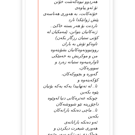
هەردوو نیوەكەشت خۆتن
تۆ ئەو پیاوەی
خۆتەكانت، بە هەوری هەناسەی
پێش ژوانێكدا نارد
ناردنت بۆ هەر بستە خاكێ..
ژنەكانیان بتوانن، (مەمكیان لە
كۆتی ستیان رزگار بكەن)
تاوەكو تۆش بە باران
رووتبوونەوەكانیان بشۆیتەوە
من و موكریش بە خەمێكی
ئاوارەییەوە ستیانە زەرد و
سوورەكان،
گەورە و بچووكەكان،
كۆكەینەوە و
تا.. لە تەنهاییدا یەكە یەكە بۆنیان
پێوە بكەین
چونكە عەترەكانی دنیا لەوێوە
داچۆڕینە نێو شووشەكان
تا.. ماچی دەنكە بارانەكان
بكەین
ئەو دەنكە بارانانەی
هەوری شیعرت دیكردن و
خواكردی نەڕژانە سەر وێنەی