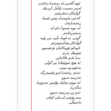
ئێوە گلەیی لە رەشەبا دەكەن،
لەبەر دەست تێكەڵ كردنێك
گوڵەكان دەقرتێنێ
كەچی ماوەیەك پێش ئێستا،
رەشەبایەك
لە نیوە شەودا دای لە
پەنجەرەكەم..
گوتی: بە قوباد بڵێ، من بۆیە
گوڵەكان هەڵدەوەرێنم
تاوەكو تۆوەكانیان بۆ هەموو
شوینێك بەرم
نەبا یادی ڤالانتاین
لە هیچ شوێنێكدا بێ گوڵی
بەخۆیەوە ببینێ.
ئەدی رەشەبا ئەو پێشمەرگە
نەترسە نەبوو
لە تووی مەلیك پۆلیس بەدوویدا
دەگەڕا،
ئەو ژن پەرستە نەبوو
سەرپۆشی لە ملی كچان
دادەماڵی