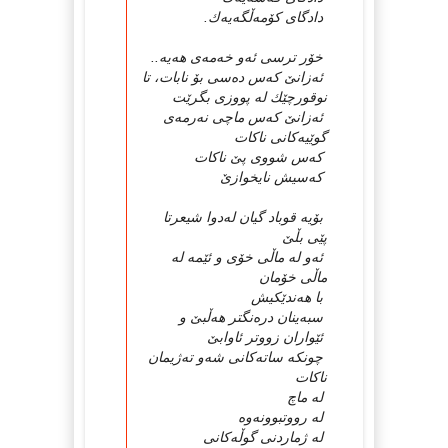
دادگای كۆمەڵگەیەك.
خۆر ترسی ئەو خەمەی هەیە..
ئەزانێ كەس دەسی بۆ نابات، تا
نوقورچێك لە پووزی بگرێت
ئەزانێ كەس ماچی نەرمەی
گوێیەكانی ناكات
كەس شووی پێ ناكات
كەسیش نایخوازێ
بۆیە قوباد گیان لەدوا شیعرتا
پێی بڵێ
ئەو لە ماڵی خۆی و ئێمە لە
ماڵی خۆمان
با هەندێكیش
سبەینان درەنگتر هەڵبێ و
ئێواران زووتر ئاوابێ
چونكە ساتەكانی شەو تەژیمان
ناكات
لە ماچ
لە رووتبوونەوە
لە ژماردنی گوڵەكانی