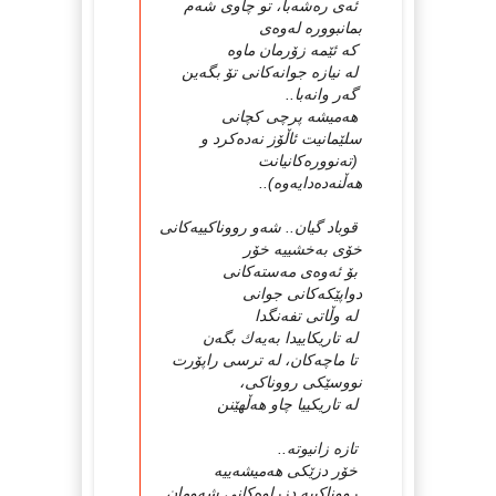
ئەى رەشەبا، تو چاوی شەم
بمانبوورە لەوەی
كە ئێمە زۆرمان ماوە
لە نیازە جوانەكانی تۆ بگەین
گەر وانەبا..
هەمیشە پرچی كچانی
سلێمانیت ئاڵۆز نەدەكرد و
(تەنوورەكانیانت
هەڵنەدەدایەوە)..
قوباد گیان.. شەو رووناكییەكانی
خۆی بەخشییە خۆر
بۆ ئەوەی مەستەكانی
دواپێكەكانی جوانی
لە وڵاتی تفەنگدا
لە تاریكاییدا بەیەك بگەن
تا ماچەكان، لە ترسی راپۆرت
نووسێكی رووناكی،
لە تاریكییا چاو هەڵهێنن
تازە زانیوتە..
خۆر دزێكی هەمیشەییە
رووناكییە دزراوەكانی شەومان