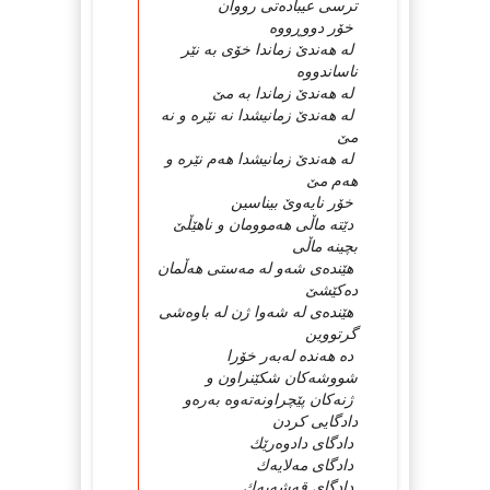
ترسی عیبادەتی رووان
خۆر دووڕووە
لە هەندێ زماندا خۆی بە نێر
ناساندووە
لە هەندێ زماندا بە مێ
لە هەندێ زمانیشدا نە نێرە و نە
مێ
لە هەندێ زمانیشدا هەم نێرە و
هەم مێ
خۆر نایەوێ بیناسین
دێتە ماڵی هەموومان و ناهێڵێ
بچینە ماڵی
هێندەی شەو لە مەستی هەڵمان
دەكێشێ
هێندەی لە شەوا ژن لە باوەشی
گرتووین
دە هەندە لەبەر خۆرا
شووشەكان شكێنراون و
ژنەكان پێچراونەتەوە بەرەو
دادگایی كردن
دادگای دادوەرێك
دادگای مەلایەك
دادگای قەشەیەك