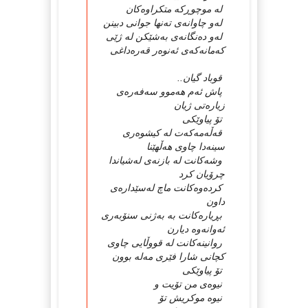
لە موچوڕكە متكراوەكان
لەو چاوانەی تەنها جوانی دبینن
لەو دەنگانەی بەشێكن لە ژێی
كەمانەكەی ئەنوەر قەرەداغی
قوباد گیان..
پاش ئەم هەموو سەفەرەی
زیارەتی ژیان
تۆ پیاوێكی
قەڵەمەكەت لە كیشوەری
سینەدا چاوی هەڵهێنا
وشەكانت لە بازنەی لەشیاندا
چرۆیان كرد
كردەوەكانت ماچ لەسێدارەی
داون
بڕیارەكانت بە بەژنی سنۆبەری
ئەوانەوە دیارن
روانینەكانت لە قووڵایی چاوی
كچانی شارا فێری مەلە بوون
تۆ پیاوێكی
نیوەی من تۆیت و
نیوە موكریش تۆ