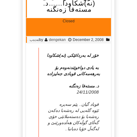
(نە)شكاودا……د.
مستەفا زەنگنە
Closed
December 2, 2008
dengekan
by
ئەدەب
خۆر لە بەرداغێكی (نە)شكاودا
بە یادی دواخوێندنەوەم بۆ
بەرهەمەكانی قوبادی جەلیزادە
د. مستەفا زەنگنە
24/11/2008
قوباد گیان.. پێم سەیرە
ئێوە گلەیی لە رەشەبا دەكەن
رەشەبا بۆ دەستەملانێی خۆی
گەڵای گوڵەكان هەڵدەورێنێ و
لەگەڵ خۆیا دەیانبا..