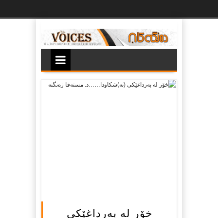
Ski
t
th
conten
خۆر لە بەرداغێكی