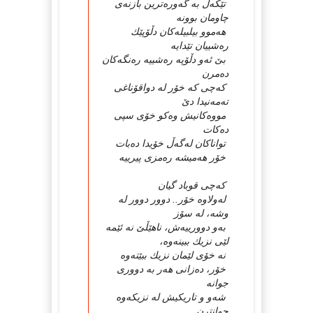
تێكەڵ بە گەورەترین بازنەی
چاومان بوونە
هەموو بیلبیلەكان دڵۆپێك
رەشییان تێدایە
بێ ئەو دڵۆپە رەشییە رەنگەكان
دەمرن
كەچی كە خۆر لە دواقۆناغی
تەمەنیدا دێ
مووەكانیش وەكو خۆی سپی
دەكات
تواناكان لەگەڵ خۆیدا دەبات
خۆر هەمیشە رەمزی پیرییە
كەچی قوباد گیان
لەولاوە خۆر.. دوور دوور لە
وشە، لە سۆز
بەو دوورییەش، ناهێڵێ نە ئێمە
لێی نزیك ببینەوە،
نە خۆی لێمان نزیك ببێتەوە
خۆر، دەزانی هەر بە دووری
جوانە
شەو و تاریكیش لە نزیكەوە
جوانترن