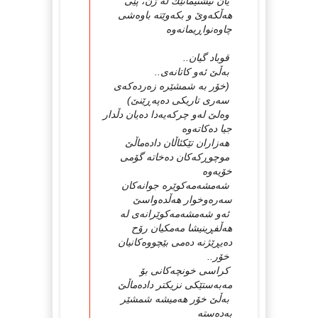
یان نیشتیمانێك لە ژن، پێی
هەڵكەوێ و بكەوێتە باوەشی
چاوەنواڕیمانەوە
قوباد گیان..
بەڵێ ئەو كاتانەی..
(خۆر بە شمشێرە زەردەكەی
سەری تاریكی دەپەڕێنێ)
وەلێ لەو چركەیەدا دەیان دڵدار
جیا دەكاتەوە
هەزاران تێكئاڵان دادەماڵێ
موچوڕكەكان دەخاتە گۆمی
خۆیەوە
شەمشەمەكوێرە جوانەكان
سەرەوخوار هەڵدەواسێ
ئەو شەمشەمەكوێرانەی لە
هەڵفڕینیشا مەمكیان رۆح
دەیڕێژنە دەمی بێچووەكانیان
خۆر..
كراسی خونچەكانی بۆ
مەبەستێكی نزیكتر دادەماڵێ
بەڵێ خۆر هەمیشە شمشێر
بەدەستە