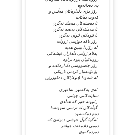
پێ دەداتەوە
رۆژ دژی دڵدارەكان هەڵس و
كەوت دەكات
تا دەستەكان مەمك نەگرن
تا مەمكەكان پەنجە نەگرن
تا لێوەكان لێوان نەگرن
رۆژ تاكە دوژمنی ژووانە
لە رۆژدا بینین هەیە
بەڵام ژوانی دڵداران فیشەكی
رووناكییان پێوە نراوە
رۆژ جاسووسی دڵدارەكانە و
بۆ تۆمەتبار كردنی تاریكی
لە شەودا (دوعا)كان دەكوژرێن
ئەی یەكەمین شاعیری
ستایلەكانی جوانی..
زانیوتە خۆر كە هەڵدێ
گوڵەكان لە ترسی سووتاندا
دەم دەكەنەوە
ئەگینا گوڵ خۆشی دەزانێ كە
دەمی دادەخات جوانتر
دەردەكەوێ