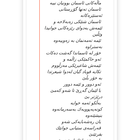
ماڵەكانی ئاسمان بوونیان نییە
ئاسمان تەنها گۆڕستانی
ئەستێرەكانە
ئاسمان شتێكی زەبەلاحە و
ئێمەش بەدوای رێزەكانی جوانیدا
وێڵین
ئێمە تەمەنمان بە زەوییەوە
بەستراوە
خۆر لە ئاسماندا گەشت دەكات
ئەو حاكمێكی زاڵمە و
ئێمەش شاعیرێكی مەزڵووم
تكایە قوباد گیان لەدوا شیعرتدا
بە خۆر بڵێ
ئەو دوور و ئێمە دوور
با لێمان گەڕێ تا شەو كەمێ
درێژتر بێ
بەڵكو ئەمە خوایە
كونەپەپوویەك بەسەرمانەوە
بنیشێتەوە
یان رەشەبایەكی شەو
قەراسەی ستیانی جوانێك
بقرتێنێ