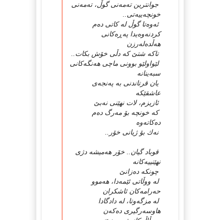
جوانترین تەمەنی گوڵ، تەمەنی
خونچەییەتی..
ئەوەتا گوڵ لە كاتی دەم
كردنەوەیدا پەڕەكانی
هەڵدەلەرزن
تاكە شتێ كە دڵی خۆش بكات..
لێواولێو بوونی ماچی هەنگەكانی
سبەینانە
یان قرتاندنی بە پەنجەی
عاشقێكە
ئازیزم، لات نهێنی نەبێ
كە خونچە بۆ مەرگ دەم
دەكاتەوە
نەك بۆ ژیانی خۆر..
قوباد گیان.. خۆر هەمیشە دژی
نهێنییەكانە
چونكە دەزانێ
لە ووڵاتی ئێمەدا، هەموو
حەرامەكان ئاشكران
لە مزگەوتا، لە دادگادا
هاوسەرگیری دەكەن