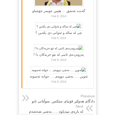
گه‌نده‌ عه‌شق … هێمن عومه‌ر خۆشناو
Feb 9, 2014
چی لە سالە و ئەوانی دی بكەین ؟
Feb 9, 2014
پەروەردەی ئاینی لە نێو حزبەکان دا !
Feb 9, 2014
ئەوین …. بەشی دووەم….. جوانە ئەسوەد
Feb 9, 2014
Previous
دادگای هه‌ولێر فۆبیای سێکس‌..سوڵتانی تابو
Next
له‌ باره‌ى میدیاوه……‌به‌شی شه‌شه‌م