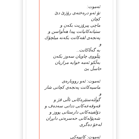
ئەموت:
تۆ ئەو درەختەی رۆژێ دێ
كچان
ماچی پیرۆزیت بكەن و
ستیانەكانیانت پیدا هەڵواسن و
پەنجەی لقەكانت بكەنە میلچۆك
و
بە گەڵاكانت..
پێڵووی چاویان سەوز بكەن
بەڵكو ئەمە خوایە مرازیان
حاسڵ بێ
ئەموت: ئەو رووبارەى
ماسیەكانت پەنجەی كچانی شار
و
گوڵئەستێرەكانی تاڵی قژ و
قەوقەعەكانی ددانی سەدەف و
دۆلفینەكانی دارستانی پووز و
شەپۆلەكانی حەسرەتی دابڕان
لەخۆ دەگری
ئەموت: كانییەكی