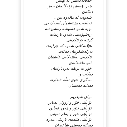
حەڵاڵەكانیش بە نهێنین
هەر بۆیەش ژنەكانمان حەز
دەكەن
شەوانە لە ماڵەوە بین..
تەنانەت پشتیشمان لەیەك بێ
بۆیە شەو هەمیشە رەشپۆشە
رەشپۆشیی شەو، تازیمانە
گرتنە بۆ تێكدانی
هێلانەكانی شەو، كە چرایەك
بەرلەشكرییان دەكات
تێكدانی بەڵێنەكانی عاشقان
ئەو عاشقانەی
خۆر بە تریفە بەردبارانیان
دەكات و
بە گڕی خۆی تەڵە شقارتە
دەداتە دەستیان
برای شیعریم..
تۆ بڵێی خۆر و ژووان تەبابن
تۆ بڵێی خۆر و هەور تەبابن
تۆ بڵێی خۆر و بەفر تەبابن
تۆ بڵێی هێندەی تاریكی مەزە
دەداتە دەستی شاعیران