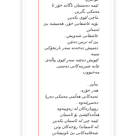
ئێمە دەستمان ناگاتە خۆر تا
مەمكی بگرین
ماچی لێوی بكەین
بۆیە عاشقانی خۆر، هەمیشە بێ
ئەمەلن
عاشقانی شەویش..
پێ لە ترس دەنێن
دەمیش دەخەنە سەر نارنجۆكی
سینە
لێویش دەنێنە سەر لێوی پیاڵەی
چایە شیرینەكانی دەستی
مەحبووب
بەڵێ..
هەر خۆرە.
تەمەكانی هەڵمی مەمكی دەریا
دەسڕێتەوە..
رووبارەكان لە زەوییەوە
هەڵدەكێشێ بۆ ئاسمان
ئێمە چی لە ئاسمان بكەین
لە ئاسماندا رۆحەكان ونن
شەقامەكانی بێ ناونیشانن