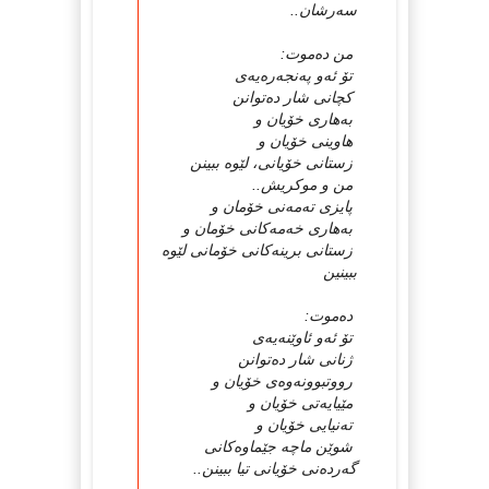
سەرشان..
من دەموت:
تۆ ئەو پەنجەرەیەی
كچانی شار دەتوانن
بەهاری خۆیان و
هاوینی خۆیان و
زستانی خۆیانی، لێوە ببینن
من و موكریش..
پایزی تەمەنی خۆمان و
بەهاری خەمەكانی خۆمان و
زستانی برینەكانی خۆمانی لێوە
ببینین
دەموت:
تۆ ئەو ئاوێنەیەی
ژنانی شار دەتوانن
رووتبوونەوەی خۆیان و
مێیایەتی خۆیان و
تەنیایی خۆیان و
شوێن ماچە جێماوەكانی
گەردەنی خۆیانی تیا ببینن..