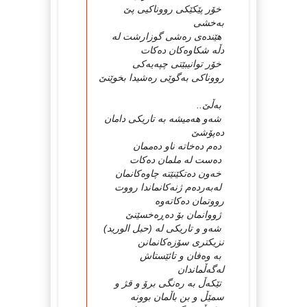
خۆر پێكێكی رووناكیی پێ
بەخشی
هێندەی رەشی گوزارشت لە
دڵە شكاوەكان دەكات
خۆر توانیبێتی چپەیەكی
رووناكی بەگوێی رەشیدا بخوێنێ
بەڵێ..
شەو هەمیشە بە تاریكی دامان
دەپۆشێ
دەم دەخاتە ناو دەممان
دەست لە ملمان دەكات
خەون دەتكێنێتە چاوەكانمان
لەبەردەم ژنەكانماندا رووت
رووتمان دەكاتەوە
ژووانمان بۆ دەڕەخسێنێ
شەو و تاریكی لە (حبل الورید)
نزیكتری سۆزەكانمانن
بە وەفان و تائێستاش
لەگەڵماندان
تێكەڵ بە رەنگی برۆ و قژ و
سمێڵ و بن باڵمان بوونە