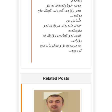
ژنەكەم
دەبنە خوناوكەیەك لە لێو
هەر رۆژەی گەردنی كچێك ماچ
دەكەن..
دڵنیاش بن
چەند دانەیەك مروارى ئەو
ملوانكەیە
لێوی ئەو كچانەن رۆژێك لە
رۆژان..
بە دزییەوە تۆ و موكرییان ماچ
كردووە..
Related Posts