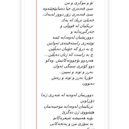
تۆ و موكری و من
سێ قەدەری جیا دەمانپێچێتەوە
سێ قەدەری زۆر دوور لەیەك،
خەیلێ نزیك لە یەك
نزیكییان لە قووڵی و
جەرگبڕیدایە و
دووریشیان لەوەدایە ئێمە
نوێنەری راستەقینەی ئەوانین
چ بە درۆ كە خۆمان دەیڵێین
چ بە راست كە ژنان دەیڵێن…
هەردوو بۆچوونەكانیش. وەكو
دوو كۆتری سینگی ئەوان
بەرز و توند و سپین..
خۆزیا بەرز و توند و رەش
دەبوون
دووریمان لەوەیە لە شەڕی ژندا
دۆڕاوین
نزیكیمان لەوەدایە موحیبەتمان
هێشووی ژن دەگرێ.
بۆیە هەمیشە شیعرەكانم
بە سۆزی من و پەنجەكانى