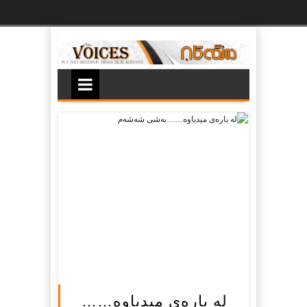
Ski
t
th
conten
له‌ باره‌ى میدیاوه……‌