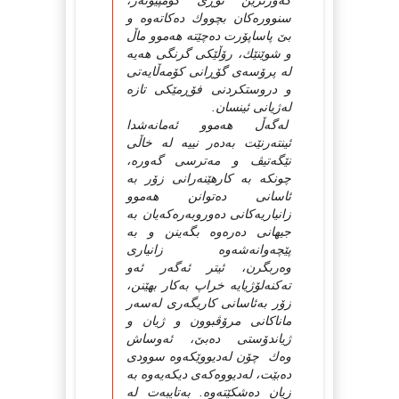
گه‌ورترین تۆڕى كۆمپیوته‌ر،
سنووره‌كان بچووك ده‌كاته‌وه‌ و
بێ پاساپۆرت ده‌چێته‌ هه‌موو ماڵ
و شوێنێك، رۆڵێكى گرنگى هه‌یه‌
له‌ پرۆسه‌ى گۆڕانى كۆمه‌ڵایه‌تى
و دروستكردنى فۆڕمێكى تازه‌
له‌ژیانى ئینسان.
له‌گه‌ڵ هه‌موو ئه‌مانه‌شدا
ئینته‌رنێت به‌ده‌ر نییه‌ له‌ خاڵى
نێگه‌تیڤ و مه‌ترسى گه‌وره‌،
چونكه‌ به‌ كارهێنه‌رانى زۆر به‌
ئاسانى ده‌توانن هه‌موو
زانیاریه‌كانى ده‌وروبه‌ره‌كه‌یان به‌
جیهانى ده‌ره‌وه‌ بگه‌ینن و به‌
پێچه‌وانه‌شه‌وه‌ زانیارى
وه‌ربگرن، ئیتر ئه‌گه‌ر ئه‌و
ته‌كنه‌لۆژیایه‌ خراپ به‌كار بهێنن،
زۆر به‌ئاسانى كاریگه‌رى له‌سه‌ر
ماناكانى مرۆڤبوون و ژیان و
ژیاندۆستى ده‌بێ، ئه‌وساش
وه‌ك چۆن له‌دیووێكه‌وه‌ سوودى
ده‌بێت، له‌دیووه‌كه‌ى دیكه‌یه‌وه‌ به‌
زیان ده‌شكێته‌وه‌. به‌تایبه‌ت له‌