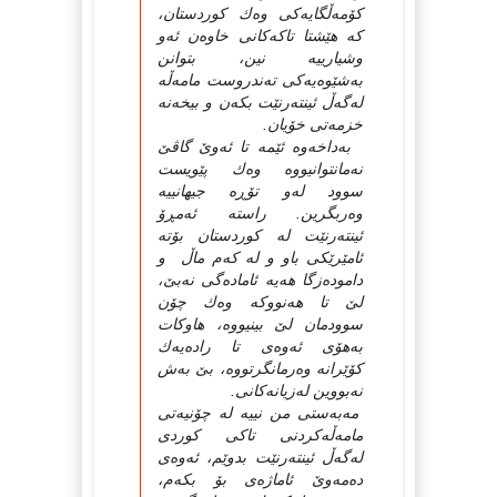
كۆمه‌ڵگایه‌كى وه‌ك كوردستان،
كه‌ هێشتا تاكه‌كانى خاوه‌ن ئه‌و
وشیارییه‌ نین، بتوانن
به‌شێوه‌یه‌كى ته‌ندروست مامه‌ڵه‌
له‌گه‌ڵ ئینته‌رنێت بكه‌ن و بیخه‌نه‌
خزمه‌تى خۆیان.
به‌داخه‌وه‌ ئێمه‌ تا ئه‌وێ گاڤێ
نه‌مانتوانیووه‌ وه‌ك پێویست
سوود له‌و تۆڕه‌ جیهانییه‌
وه‌ربگرین. راسته‌ ئه‌مڕۆ
ئینته‌رنێت له‌ كوردستان بۆته‌
ئامێرێكى باو و له‌ كه‌م ماڵ و
داموده‌زگا هه‌یه‌ ئاماده‌گى نه‌بێ،
لێ تا هه‌نووكه‌ وه‌ك چۆن
سوودمان لێ بینیووه‌، هاوكات
به‌هۆى ئه‌وه‌ى تا راده‌یه‌ك
كۆێرانه‌ وه‌رمانگرتووه‌، بێ به‌ش
نه‌بووین له‌زیانه‌كانی.
مه‌به‌ستى من نییه‌ له‌ چۆنیه‌تى
مامه‌ڵه‌كردنى تاكى كوردى
له‌گه‌ڵ ئینته‌رنێت بدوێم، ئه‌وه‌ى
ده‌مه‌وێ ئاماژه‌ى بۆ بكه‌م،