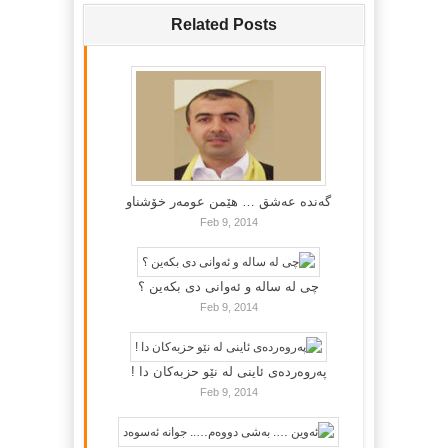
Related Posts
گه‌نده‌ عه‌شق … هێمن عومه‌ر خۆشناو
Feb 9, 2014
چی لە سالە و ئەوانی دی بكەین ؟
Feb 9, 2014
پەروەردەی ئاینی لە نێو حزبەکان دا !
Feb 9, 2014