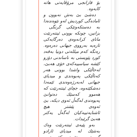
بۆ قازانجى مرۆڤایه‌تى هاته‌
كایه‌وه‌.
ده‌شێ بێ به‌ش نه‌بوون و
ئاماده‌گی كوردیش له‌و نێوه‌نده‌دا
به‌ ده‌ستكه‌وتێكى گرنگى
بزانین، چونكه‌ بوونى ئینته‌رنێت
ماناى كرانه‌وه‌ى ده‌رگایه‌كى
تازه‌یه‌ به‌رووى جیهانى ده‌ره‌وه‌.
ره‌نگه‌ كه‌م میلله‌تى دونیا به‌قه‌د
كورد پێویستى به‌ ناساندنى دۆزو
كێشه‌ سیاسییه‌كه‌ى خۆى هه‌بێ،
له‌حاڵێكى واشدا بوونى هه‌ر
كه‌ناڵێكى په‌یوه‌ندى و میدیاى
جیهانی له‌به‌رژه‌وه‌ندى ئێمه‌دا
ده‌شكێته‌وه‌، جچاى ئینته‌رنێت كه‌
هه‌موو كه‌سێك ده‌توانێ
په‌یوه‌ندى له‌گه‌ڵ ئه‌وى دیكه‌، بێ
ئه‌وه‌ى پێشتر هیچ
ئاشنایه‌تییه‌كیان له‌گه‌ڵ یه‌كتر
هه‌بێ گرێبدات.
به‌و پێیه‌ى ئینته‌رنێت وه‌ك
به‌شێك له‌ میدیاى ئازادو