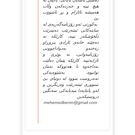
ده‌ستى یاسایان ناگاتێ، باكیان به‌
هیچ نییه‌ و حه‌زده‌كه‌ن وڵات
هه‌میشه‌ نائارام و پڕ ئاشووب
بێ.
به‌كورتى ئه‌و رۆژنامه‌گه‌ریه‌ى له‌
سایته‌كانى ئینته‌رنێت ده‌بینرێت
دڵخۆشكه‌ر نییه‌، كارێكه‌ نه‌
ده‌چێته‌ خانه‌ى ئازادى بیروڕاو
ره‌خنه‌و به‌دواداچوونى
رۆژنامه‌وانى، نه‌ بوێرى و
ئازایه‌تییه. كارێكه‌ پێمان ده‌ڵێت
به‌داخه‌وه‌ تا هه‌نووكه‌ نه‌مان
توانیوه‌، به‌شێوه‌یه‌كى
ته‌ندروست سوود له‌ دونیاى بێ
سنوورى ئینته‌رنێت وه‌ربگرین و
له‌و پانتایه‌دا میدیایه‌كى سه‌نگین
دروستبكه‌ین.
mehemedkerim@gmail.com