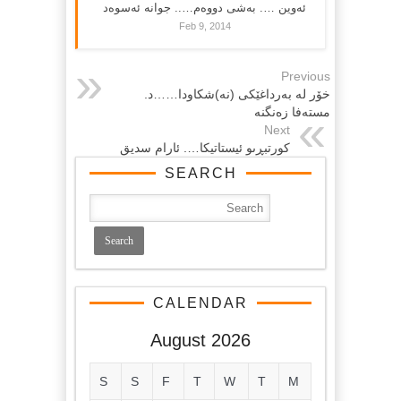
ئەوین …. بەشی دووەم….. جوانە ئەسوەد
Feb 9, 2014
Previous
خۆر لە بەرداغێكی (نە)شكاودا……د.
مستەفا زەنگنە
Next
كورتبڕىو ئیستاتیكا…. ئارام سدیق
SEARCH
CALENDAR
August 2026
S
S
F
T
W
T
M