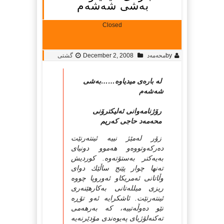
به‌شی شه‌شه‌م
Closed
by
محه‌مه‌د
December 2, 2008
گشتی
له‌ باره‌ى میدیاوه……‌به‌شی
شه‌شه‌م
رۆژنامه‌وانى ئه‌لیكترۆنی
محه‌مه‌د حاجى كه‌ریم
زۆر له‌مێژ نییه‌ ئینته‌رنێت
ده‌ركه‌وتووه‌و هه‌موو دونیاى
به‌یه‌كتر به‌ستۆته‌وه‌. كوردیش
ته‌نها چوار پێنج ساڵێك دواى
وڵاتانى ئه‌مریكاو ئه‌وروپا چووه‌
ریزى میلله‌تانى به‌كارهێنه‌رى
ئینته‌رنێت. ئاشكرایه‌ ئه‌و تۆڕه‌
نێو ده‌وڵه‌تییه‌، كه‌ به‌رهه‌مى
ته‌كنه‌لۆژیاى په‌یوه‌ندى مۆدێرنه‌یه‌