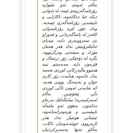
به‌ڵام ئه‌وه‌ى ئه‌و شێوازه‌
رۆژنامه‌گه‌رییه‌ى ئێمه‌، له‌ ئه‌وانى
دیكه‌ جیا ده‌كاته‌وه‌، ناكارایى و
ناپیشه‌یى رۆژنامه‌گه‌رى ئێمه‌یه‌،
وه‌ك چۆن لێره‌ رۆژنامه‌وانى
كاغه‌ز له‌ پاشاگه‌ردانى و فه‌وزاو
بێ سه‌رووبه‌رى دایه‌، میدیاى
ئه‌لیكترۆنیش نه‌ك هه‌ر هه‌مان
مۆرك و سیفه‌تى وه‌رگرتووه‌،
بگره‌ له‌ دۆخێكى زۆر ترسناك و
قێزه‌ون دایه‌. مه‌به‌ستم نییه‌
هه‌موو ماڵپه‌ڕكانى كوردى بخه‌مه‌
یه‌ك خانه‌وه‌، هه‌ڵبه‌ت زۆر كارى
جوان و به‌سه‌نگ بوونی هه‌یه‌،
كه‌ شایه‌نى ئه‌وه‌ن تاكى كوردى
دڵى پێخۆشبن. به‌ڵام
له‌به‌رامبه‌ریدا سایتگه‌لێك به‌رچاو
ده‌كه‌ون، به‌هۆى ئه‌و مامه‌ڵه‌
ناپیشه‌یى و بێزه‌وه‌رانه‌یانه‌وه‌،
ئینسانى هوشیار نه‌ك هه‌ر
ئاره‌زووى خوێندنه‌وه‌یان ناكات،
به‌ڵكو ته‌نها به‌سه‌یركردنیان