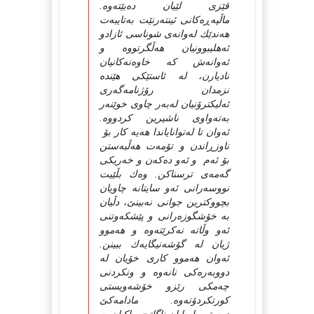
قێزى لێیان ده‌بێته‌وه‌.
ماڵپه‌ڕه‌كانى ئینته‌رنێت به‌تایبه‌ت
هه‌ندێك له‌وانه‌ى شوناسى ئازادو
ئه‌هلیبوونیان هه‌ڵگرتووه‌ و
ئه‌وانه‌ش كه‌ خاوه‌نه‌كانیان
نادیارن، له‌ ئاستێكى هێنده‌
نزمدان رۆژنامه‌گه‌رى
ئه‌لیكترۆنیان له‌به‌ر چاوى خوێنه‌ر
به‌ته‌واوى ناشیرین كردووه‌.
ئه‌وان تا له‌توانایاندا هه‌یه‌ كار بۆ
ناوزڕاندن و تۆمه‌ت هه‌ڵبه‌ستن
بۆ ئه‌م و ئه‌و ده‌كه‌ن و خه‌ریكى
گه‌مه‌ى ترسناكن. وه‌ك بڵێیت
نووسه‌رانى ئه‌و سایتانه‌ چاویان
بچووكترین جوانى نه‌بینێ، دڵیان
به‌ خۆشگوزه‌رانى و پێشكه‌وتنى
ئه‌و وڵاته‌ نه‌كرێته‌وه‌ و هه‌موو
ژیان له‌ گۆشه‌نیگایه‌ك ببینن.
ئه‌وان هه‌موو كارى خۆیان له‌
دووبه‌ره‌كى نانه‌وه‌ و ونكردنى
چه‌مكى رێزو خۆشه‌ویستى
كورتكردۆته‌وه‌. مادامه‌كێ