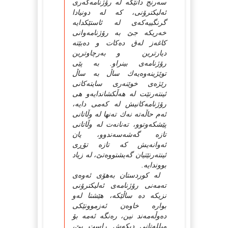
سه‌رنج دانێكه‌ له‌ رۆژنامه‌گه‌رى
ئه‌لیكترۆنی، كه‌ له‌ دونیادا
گرنگییه‌كه‌ى له‌ ئاستێكدایه‌
خه‌ریكه‌ جێ به‌ رۆژنامه‌وانى
كاغه‌ز له‌ق ده‌كات و ده‌بێته‌
دیارترین و به‌رچاوترین
رۆژنامه‌ى بینراو. به‌ پێى
توێژینه‌وه‌یه‌ك ساڵ به‌ ساڵ
رێژه‌ى خوێنه‌رى سایته‌كانى
ئینته‌رنێت له‌ هه‌ڵكشاندایه‌و هى
رۆژنامه‌كانیش له‌ كه‌می دایه‌،
ئه‌م حاڵه‌ته‌ نه‌ك ته‌نها له‌ وڵاتانى
پێشكه‌وتوو، ته‌نانه‌ت له‌ وڵاتانى
تازه‌ گه‌شه‌سه‌ندوو، یان
ئه‌وانه‌یش كه‌ تازه‌ تۆڕى
ئینته‌رنێتیان گه‌یشتووه‌تێ، له‌ زیاد
بووندایه‌.
له‌ كوردستان به‌هۆى ئه‌وه‌ى
ته‌مه‌نى رۆژنامه‌ى ئه‌لیكترۆنی
نزیكه‌ ده‌ ساڵێكه‌، هێشتا له‌و
بواره‌ خاوه‌ن ئه‌زموونێكى
ده‌وڵه‌مه‌ند نین، ره‌نگه‌ ئه‌مه‌ بۆ
میلله‌تانى دیكه‌ش راست بێ،