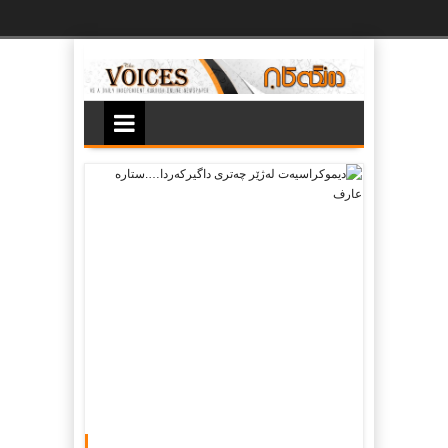
Ski
t
th
conten