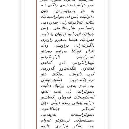
نیەو پێوانو نەخشەی رێگای نیە
بۆ خۆ بەڕێوەبردن، چۆن
دەتوانێت باس لەدیموكراسیەتێك
بكات، كەئافرێنەرانی سەردەمی
رێنسانسو شارستانیەتی یۆنان
جیهانێك قوربانیو خوێنیان بۆ داوە.
هەرێمێك هێشتا بەهێزو راوێژی
داگیركەرانی دراوسێی وەك
ئێرانو توركیا بەڕێوە دەچێتو
لەبەرامبەر ئاوارەكردنو
تۆپبارانكردنی ئەو گەلەی
كەئەوی پێگەیاندوو گەورەی
كرد، ناتوانێت دەنگێك بێتو
ترسنۆكانەترین هەڵوێستیشی
نیە، ئیدی بەچی پێوانێك دەڵێت
دیموكراتم، یان ئەمە تەنها
لەحكومەتێك قەوماوە كەباشیو
خراپیو پێوانی ڕەدو قبوڵی خۆی
لەیەكتر جیاناكاتەوە.
دیموكراسیەت بەرهەمی
سیستەمێكی ترسنۆكو عەوام
نیە، بەڵكو ئیرادەی قایمو