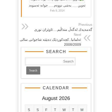
ئەوین …. بەشی دووەم….. جوانە ئەسوەد
Feb 9, 2014
Previous
گەمەیەك لەگەڵ منداڵیم….ئاوێزان نورى
Next
ئه‌لمانیا..کچه‌کوردێک ده‌بێته‌ شاجوانی سالی
2008/2009
SEARCH
CALENDAR
August 2026
S
S
F
T
W
T
M