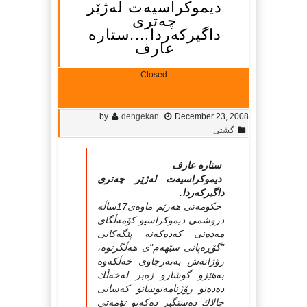
دیموكراسیەت لەژێر
چەتری
داگیركەردا….ستارە
عارف
Closed
by
dengekan
December 23, 2008
گشتی
ستارە عارف
دیموكراسیەت لەژێر چەتری
داگیركەردا.
حكومەتی هەرێم ماوەی17ساڵە
دروشمی دیموكراسیو كۆمەڵگای
مەدەنی كەدەكەنە پێگەكانی
"گۆڕەپانی سێهەم"ی هەڵگرتوە،
رۆژانەش بەبەرچاوی خەڵكەوە
بەهێزو گوشارو زەبر لەخەڵك
دەدەنو رۆژنامەنوسانو كەسانی
چالاك دەستگیر دەكەنو تۆمەتی