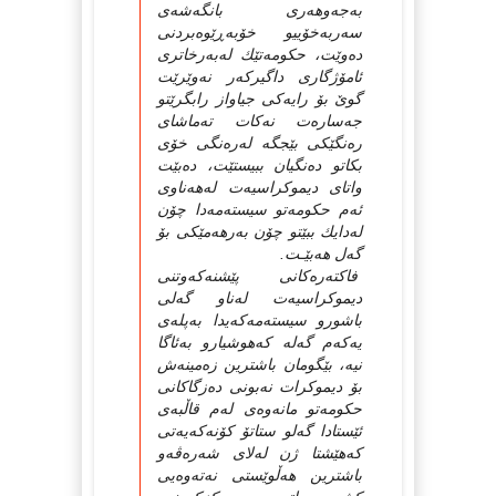
بەجەوهەری بانگەشەی
سەربەخۆییو خۆبەڕێوەبردنی
دەوێت، حكومەتێك لەبەرخاتری
ئامۆژگاری داگیركەر نەوێرێت
گوێ بۆ رایەكی جیاواز رابگرێتو
جەسارەت نەكات تەماشای
رەنگێكی بێجگە لەرەنگی خۆی
بكاتو دەنگیان ببیستێت، دەبێت
واتای دیموكراسیەت لەهەناوی
ئەم حكومەتو سیستەمەدا چۆن
لەدایك ببێتو چۆن بەرهەمێكی بۆ
گەل هەبێـت.
فاكتەرەكانی پێشنەكەوتنی
دیموكراسیەت لەناو گەلی
باشورو سیستەمەكەیدا بەپلەی
یەكەم گەلە كەهوشیارو بەئاگا
نیە، بێگومان باشترین زەمینەش
بۆ دیموكرات نەبونی دەزگاكانی
حكومەتو مانەوەی لەم قاڵبەی
ئێستادا گەلو ستاتۆ كۆنەكەیەتی
كەهێشتا ژن لەلای شەرەڤەو
باشترین هەڵوێستی نەتەوەیی