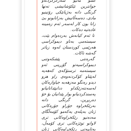
كشو ماتیو سەركزكردنەو
جوانترین تێكۆشانیشی تەنها
گرنگی دانە بەژیانێكی رۆتینیو
مادی، دەسەڵاتیش بەزانابونو بێ
زانا بون كار لەسەر ئەم زەمینە
عادەتیە دەكات.
تا ئەم كیانەش بەردەوام بێت،
سیستەمی بەناو دیموكراسی
هەرێمی كوردستان لەوە زیاتر
گەشە ناكات.
گەرەنتی پێشكەوتنی
دیموكراسیەتو گۆڕینی ئەو
سیستەمە ترسنۆكەی كەهەیە
لەپێناو كۆكردنەوەی راو هزو
دیدو رەنگو مەزهەبە جیاوازەكان
لەسەنتەزێكداو ددانپێدانانیانو
پەسندكردنیانو بوار پێدانیان بۆ خۆ
دەربڕین، گرنگی دانە
بەرێكخراوە جۆراو جۆرەكانی
ژنان بەپلەی یەكەمو كۆمەڵگای
مەدەنیو رێكخراوەكانی تری
لاوانو توێژەكانی تری كۆمەڵ،
بەتایبەتی رێكخراوەكانی ژنان