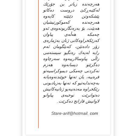
هەرچەندە زیاتر بن جۆرێك
لەكێبەڕكێ دروست دەكاتو
پێشكەوتن دێنێتە كایەوە
هەرچەندە كەموكورتیشیان
هەبێت، بۆ بەرەنگاربونەوەی ئەو
چەمكە هەڵەی پیاوان
كەرێكخراوەكانی ژنان بەژمارەی
زۆر دادەنێن، كەبێگومان ئەم
رایە لەیەك رەنگیو سیستەمی
زاڵی پیاوسالارییەوە سەرچاوە
دەگرێتو دیسانەوە هەزم
نەكردنی چەمكی دیموكراسیەتو
فرەییە، یان تەنها خوێندنەوەیانە
بەچەندایەتیو كە تەنها بەزیادبونی
رێكخراوە مەدەنیەیو ژنانیەكانیش
دەتوانرێت نوخبەی پیاوانو
لاوانیش قازانج دەكرێت.
Stare-arif@hotmail
. com