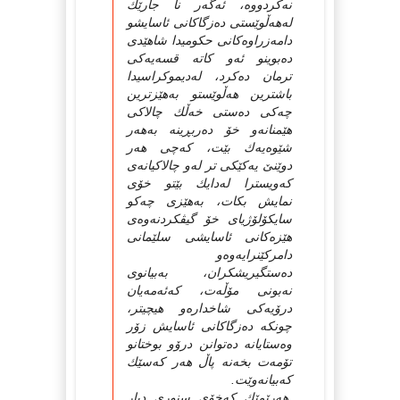
نەكردووە، ئەگەر نا جارێك
لەهەڵوێستی دەزگاكانی ئاسایشو
دامەزراوەكانی حكومیدا شاهێدی
دەبوینو ئەو كاتە قسەیەكی
ترمان دەكرد، لەدیموكراسیدا
باشترین هەڵوێستو بەهێزترین
چەكی دەستی خەڵك چالاكی
هێمنانەو خۆ دەربڕینە بەهەر
شێوەیەك بێت، كەچی هەر
دوێنێ یەكێكی تر لەو چالاكیانەی
كەویسترا لەدایك بێتو خۆی
نمایش بكات، بەهێزی چەكو
سایكۆلۆژیای خۆ گیڤكردنەوەی
هێزەكانی ئاسایشی سلێمانی
دامركێنرایەوەو
دەستگیریشكران، بەبیانوی
نەبونی مۆڵەت، كەئەمەیان
درۆیەكی شاخدارەو هیچیتر،
چونكە دەزگاكانی ئاسایش زۆر
وەستایانە دەتوانن درۆو بوختانو
تۆمەت بخەنە پاڵ هەر كەسێك
كەبیانەوێت.
هەرێمێك كەخۆی سنوری دیار