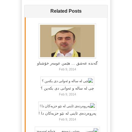
Related Posts
گه‌نده‌ عه‌شق … هێمن عومه‌ر خۆشناو
Feb 9, 2014
چی لە سالە و ئەوانی دی بكەین ؟
Feb 9, 2014
پەروەردەی ئاینی لە نێو حزبەکان دا !
Feb 9, 2014