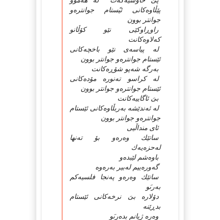
پىَ خاوسیەكەت لە هەموو
پێڵاوەكانى ئیًستام جوانترەو
جوانتر بوون
راوڕاوكێى نێو كۆڵانو
كەلاوەكانت
لە پیاسەى نێو باخچەكانى
ئێستام جوانترەو جوانتر بوون
بەرگە شەپو شۆڕەكانت
لە كراسو تەنورە مۆدەكانى
ئێستام جوانترەو جوانتر بوون
بىَ ئاگاییەكانت
لە ئەندێشە بەربڵاوەكانى ئێستام
جوانترەو جوانتر بوون
ئاى منداڵیى
ساتێك وەرەو بۆ تەنها
لەحزەیەك
باوەشم لێبدەو
گەورەییم لەبیر بەرەوە
ساتێك وەرەو پەنجا فلسیەكم
بەرىَو
دۆلارە بىَ نرخەكانى ئێستام
بدڕێنە
وەرە ژیانم بدەرىَو