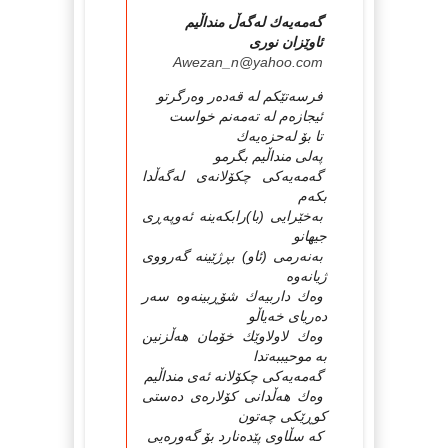
گەمەیەك لەگەڵ منداڵیم
ئاوێزان نورى
Awezan_n@yahoo.com
فرسەتێكم لە قەدەر وەرگرتو
ئیجازەم لە تەمەنم خواست
تا بۆ لەحزەیەك
پەلى منداڵیم بگرمو
گەمەیەكى چكۆلانەى لەگەڵدا
بكەم
بەخێرایى (با)رابكەینە ئەوپەڕى
جیهانو
بەنەرمى (ئاو) بڕژێینە گەرووى
ژیانەوە
وەك داربیەك شۆڕبینەوە سەر
دەریاى خەیاڵو
وەك لاولاوێك خۆمان هەڵزنین
بە موحیببەتدا
گەمەیەكى چكۆلانە ئەى منداڵیم
وەك هەڵدانى كۆلارەى دەستى
كوڕێكى چەتون
كە سڵاوى پێدەنارد بۆ گەورەیى