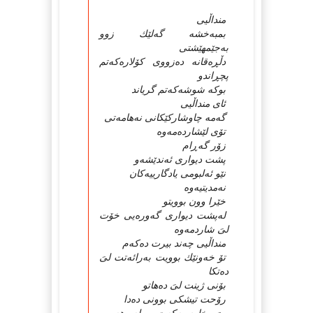
منداڵیى
بمبەخشە گەلێك زوو
بەجێمهێشتى
دڵڕەقانە دەزووى كۆلارەكەتم
پچڕاندو
بوكە شوشەكەتم گریاند
ئاى منداڵیى
گەمە چاوشاركێكانى نەهامەتى
تۆى لێشاردەمەوە
زۆر گەڕام
پشت دیوارى ئەندێشەو
نێو ئەلبومى یادگارییەكان
نەمدیتیەوە
خێرا وون بوویتو
لەپشت دیوارى گەورەیى خۆت
لىَ شاردمەوە
منداڵیى چەند بیرت دەكەم
تۆ خەونێك بوویت بەرائەتت لىَ
دەتكا
بۆنى ژینت لىَ دەهاتو
رۆحت تیشكى بوونى دەدا