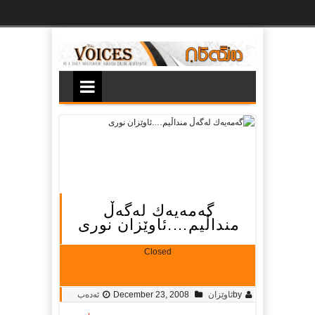
Ski
t
th
conten
گەمەیەك لەگەڵ
منداڵیم….ئاوێزان نورى
Closed
by
ئاوێزان
December 23, 2008
ئەدەب