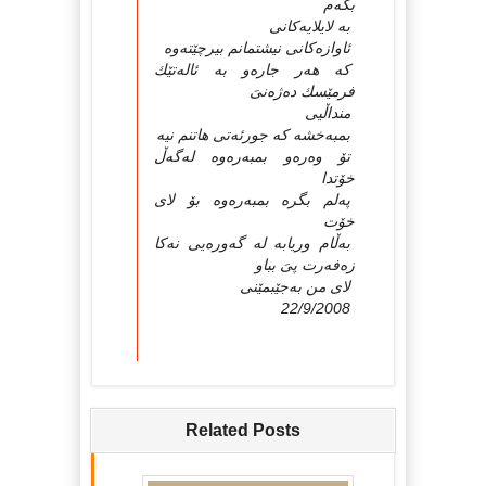
بكەم
بە لایلایەكانى
ئاوازەكانى نیشتمانم بیرچێتەوە
كە هەر جارەو بە ئالەتێك
فرمێسك دەژەنىَ
منداڵیى
بمبەخشە كە جورئەتى هاتنم نیە
تۆ وەرەو بمبەرەوە لەگەڵ
خۆتدا
پەلم بگرە بمبەرەوە بۆ لاى
خۆت
بەڵام وریابە لە گەورەیى نەكا
زەفەرت پىَ بباو
لاى من بەجێبمێنى
22/9/2008
Related Posts