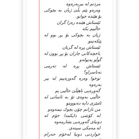
مردنم لە بیربەرەوە
وەرەو پێم بڵىَ ژیان بە بچوكى
بۆ هێندە جوانو..
ئێستاش هێندە رەزا گران
حاڵییم بكە
ژیان بە بچوكى بۆ پڕ بوو لە
پێكەنینو
ئێستاش پڕە لە گریان
باخچەكانى جاران بۆ پڕ بوون لە
گوڵو پەپولەو
ئێستاش پڕە لە تەرمى
نەناسراو؟
توخوا وەرە گەورەییم لە بیر
بەرەوە
گەورەیى ناهێڵىَ حاڵیى بم
حاڵیى بەوەى تۆ بە ئاسانى لە
ئامێزى دایە دەنوویتو
من نازانم چۆن بچوك ببمەوەو
لە كۆشى دایكمدا خۆم لە
دونیاى گەورەیى بشارمەوە
لە مەمكى سینەى
خواردنى دونیا لەخۆم حەرام