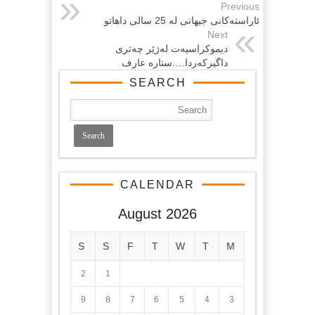
Previous
ئاراسته‌کانی جیهانی له‌ 25 سالی داهاتو
Next
دیموكراسیەت لەژێر چەتری
داگیركەردا….ستارە عارف
SEARCH
CALENDAR
August 2026
S
S
F
T
W
T
M
2
1
9
8
7
6
5
4
3