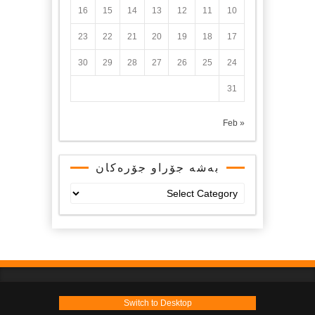
16
15
14
13
12
11
10
23
22
21
20
19
18
17
30
29
28
27
26
25
24
31
« Feb
بەشە جۆراو جۆرەکان
بەشە
جۆراو
جۆرەکان
Switch to Desktop