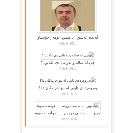
گه‌نده‌ عه‌شق … هێمن عومه‌ر خۆشناو
Feb 9, 2014
چی لە سالە و ئەوانی دی بكەین ؟
Feb 9, 2014
پەروەردەی ئاینی لە نێو حزبەکان دا !
Feb 9, 2014
ئەوین …. بەشی دووەم….. جوانە ئەسوەد
Feb 9, 2014