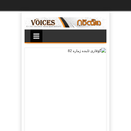
Ski
t
th
conten