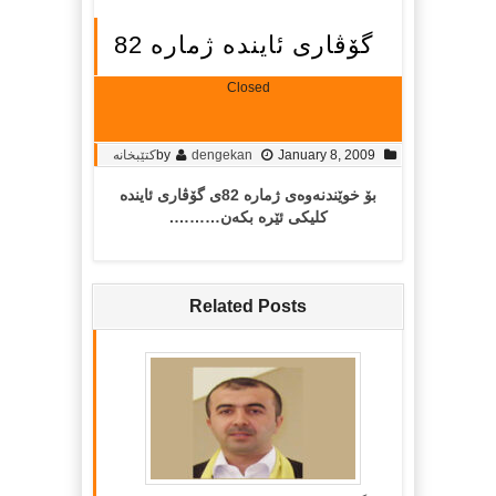
گۆڤاری ئاینده‌ ژماره‌ 82
Closed
January 8, 2009
dengekan
by
کتێبخانە
بۆ خوێندنه‌وه‌ی ژماره‌ 82ی گۆڤاری ئاینده‌
کلیکی ئێره‌ بکه‌ن……….
Related Posts