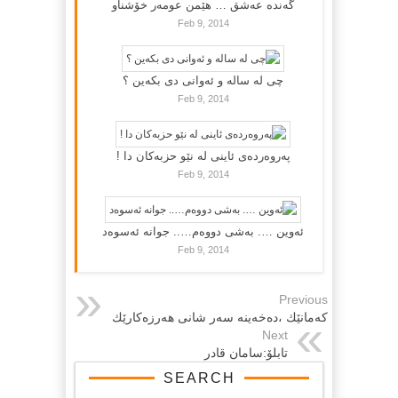
گه‌نده‌ عه‌شق … هێمن عومه‌ر خۆشناو
Feb 9, 2014
چی لە سالە و ئەوانی دی بكەین ؟
Feb 9, 2014
پەروەردەی ئاینی لە نێو حزبەکان دا !
Feb 9, 2014
ئەوین …. بەشی دووەم….. جوانە ئەسوەد
Feb 9, 2014
Previous
كەمانێك ،دەخەینە سەر شانى هەرزەكارێك
Next
تابلۆ:سامان قادر
SEARCH