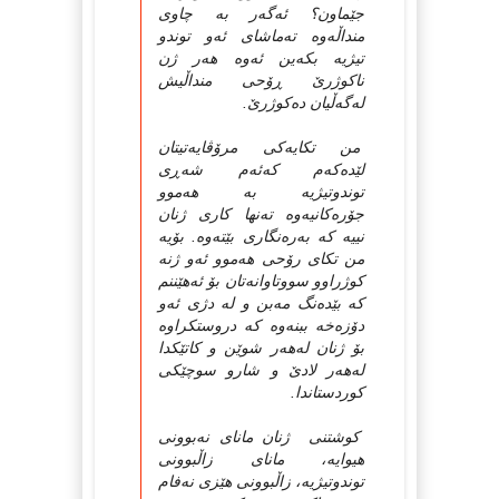
جێماون؟ ئه‌گه‌ر به‌ چاوی
منداڵه‌وه‌ ته‌ماشای ئه‌و توندو
تیژیه‌ بکه‌ین ئه‌وه‌ هه‌ر ژن
ناکوژرێ ڕۆحی منداڵیش
له‌گه‌ڵیان ده‌کوژرێ.
من تکایه‌کی مرۆڤایه‌تیتان
لێده‌که‌م که‌ئه‌م شه‌ڕی
توندوتیژیه‌ به‌ هه‌موو
جۆره‌کانیه‌وه‌ ته‌نها کاری ژنان
نییه‌ که‌ به‌ره‌نگاری بێته‌وه‌. بۆیه‌
من تکای رۆحی هه‌موو ئه‌و ژنه‌
کوژراوو سووتاوانه‌تان بۆ ئه‌هێننم
که‌ بێده‌نگ مه‌بن و له‌ دژی ئه‌و
دۆزه‌خه‌ ببنه‌وه‌ که‌ دروستکراوه‌
بۆ ژنان له‌هه‌ر شوێن و کاتێکدا
له‌هه‌ر لادێ و شارو سوچێکی
کوردستاندا.
کوشتنی ژنان مانای نه‌بوونی
هیوایه‌، مانای زاڵبوونی
توندوتیژیه‌، زاڵبوونی هێزی نه‌فام