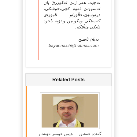
نه‌چێت هه‌ر ژنێ ئه‌کوژرێ یان
ئه‌سووتێ ئه‌وه‌ کچی،خوشکی،
دراوسێێ،خاڵۆزاو ئامۆزای
که‌سێکی وه‌کو من و تۆیه‌ یاخود
دایکی مناڵێکه‌.
به‌یان ناسیح
bayannasih@hotmail.com
Related Posts
گه‌نده‌ عه‌شق … هێمن عومه‌ر خۆشناو