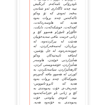
ناوه‌ڕۆکی نامه‌که‌م. کرنگیش
نییه‌ چه‌ند ئاگاداری ئه‌و شتانه‌ن
به‌قه‌د ئه‌وه‌ی که‌‌ تۆ وه‌کو
تاکه‌که‌س چه‌ند بڕوات به‌وه‌
هه‌یه‌ که هاوسه‌ره‌که‌ت،
کچه‌که‌ت، خوشکه‌که‌ت، دایکت،
خاڵۆزاو ئامۆزاو هه‌موو کچ و
ژنانی خزمت. مافی سه‌به‌خۆییان
هه‌بێت له‌ بیرکردنه‌وه‌، له‌
بڕیاردان، له‌سه‌فه‌رکردن، له‌
چوونه‌ده‌ره‌وه‌، له‌ جل پۆشین،
له‌مافه‌ تایبه‌تیه‌کان وه‌کو
هه‌ڵبژاردنی خوێندن، هاوسه‌ر
هه‌ڵبژاردن، خۆشه‌ویستی کردن،
کارهه‌ڵبژاردن، سیاسه‌تکر‌دن، به‌
کورتی له‌ هه‌موو‌ مافه‌ گه‌وره‌و
بچووکه‌کان. چه‌ند بڕوات به‌وه‌
هه‌یه‌ که‌ ئابڕو-نامووس-
شه‌ره‌ف-ی خۆت په‌یوه‌ندی به‌
کچ و ژنانی ناو خێزانه‌که‌ته‌وه‌
نییه‌‌. له‌وه‌ی پیاوه‌تی خۆت
په‌یوه‌ندی به‌ خۆته‌وه‌ هه‌یه‌‌.