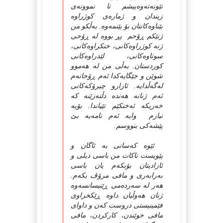
نێونه‌ته‌وه‌ییشم تا نموونه‌ی
زیندان و ژماره‌ی کوژراوه‌
بێناوه‌کانتان بۆ بێنمه‌وه‌. به‌ڵکو من
ژنێکم ڕۆحم پڕ بووه‌ له‌ ڕۆحی
ژنه‌ کوژراوه‌کانی، خنکراوه‌کانی،
سوتاوه‌کانی، لێدراوه‌‌کانی
کوردستان. به‌ڵی من له‌ هه‌موو
شوێن و جێگایه‌کدا ئه‌م ڕۆحانه‌م
له‌گه‌ڵدایه‌. ئازارو چیرۆکه‌کانی
ئه‌م ژنانه‌ هه‌نده‌ دڵته‌زێنه‌ که‌
خه‌ریکه‌ ئه‌خنکێم تێیاندا. بۆیه‌
نیازم وایه‌ ئه‌م نامه‌یه‌ بێ
پێشه‌کی بنووسم.
ئێوه‌ که‌سانی به‌ ئاگان و
پێویست ناکات من باسی دیلی و
ئازادیتان بۆبکه‌م یان باسی
به‌رابه‌ری و مافی مرۆڤ بکه‌م.
هه‌ر له‌ سه‌رده‌می ڕێنیسانسه‌وه‌
ژنان هه‌وڵیان داوه‌ ڕێکخراوی
فێمینیستی دروست که‌ن و داوای
مافی خوێندن، کارکردن، مافی