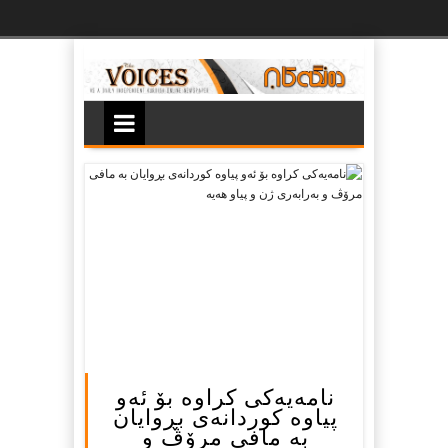
Ski
t
th
conten
نامه‌یه‌کی کراوه‌ بۆ ئه‌و
پیاوه کوردانه‌ی بڕوایان
به‌ مافی مرۆڤ و