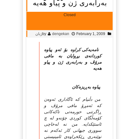
به‌رابه‌ری ژن و پیاو هه‌یه
Closed
February 1, 2009
dengekan
by
ژنان
نامه‌یه‌کی کراوه‌ بۆ ئه‌و پیاوه
کوردانه‌ی بڕوایان به‌ مافی
مرۆڤ و به‌رابه‌ری ژن و پیاو
هه‌یه
پیاوه‌ به‌ڕیزه‌کان
من دڵنیام که‌ ئاگاداری ئه‌وه‌ن
که‌ ئه‌مڕۆ مافی مرۆڤ و
ڕاگرتنی حورمه‌تی تاکه‌کانی
کۆمه‌ڵگای کوردی چۆنه‌و له‌ چ
ئاستێکدایه‌. من نه‌ له‌خاچی
سووری جیهانی کار ئه‌که‌م نه‌
نوێنه‌ری ڕێکخراوه‌ی ئامینیستی