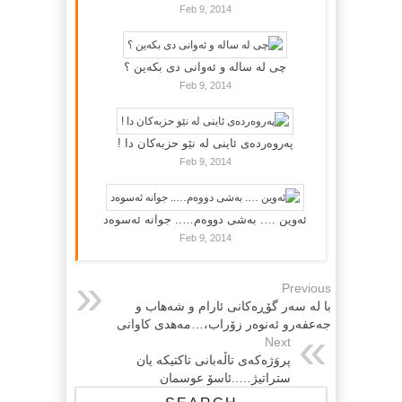
Feb 9, 2014
چی لە سالە و ئەوانی دی بكەین ؟
Feb 9, 2014
پەروەردەی ئاینی لە نێو حزبەکان دا !
Feb 9, 2014
ئەوین …. بەشی دووەم….. جوانە ئەسوەد
Feb 9, 2014
Previous
با له سه‌ر گۆڕه‌كانی ئارام و شه‌هاب و
جه‌عفه‌رو ئه‌نوه‌ر زۆراب،…مه‌هدی كاوانی
Next
پروَژەكەى تاڵەبانى تاكتیكە یان
ستراتیژ…..ئاسۆ عوسمان