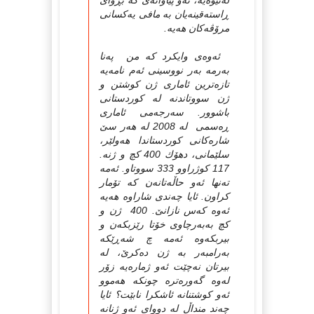
له‌ئێوه‌یه‌، ئه‌و پیاوانه‌ی که‌ بڕوای
ڕاسته‌قینه‌یان به‌ مافی یه‌کسانی
مرۆڤه‌کان هه‌یه‌.
ئه‌وه‌ی وایکرد که‌ من په‌نا
به‌رمه‌ به‌ر نووسینی ئه‌م نامه‌یه‌
تازه‌ترین ئاماری ژن کوشتن و
ژن سووتاندنه‌ له‌ کوردستانی
باشوور. سه‌رجه‌می ئاماری
ڕه‌سمی له‌ 2008 له‌ هه‌ر ‌سێ
شاره‌کانی کوردستاندا هه‌ولێر،
سلێمانی، دهۆك 400 کچ و ژنه‌.
117 کوژراوو 333 سووتاو. ئه‌مه‌
ته‌نها ئه‌و حاڵه‌تانه‌ن که‌ تۆمار
کراون. ئایا چه‌ندی شاراوه‌ هه‌یه‌
ئه‌وه‌ که‌س نازانێ. 400 ژن و
کچ به‌به‌رچاوی خۆتا رێزبکه‌ن و
بیربکه‌وه‌ ئه‌مه‌ چ شه‌ڕێکه‌
به‌رامبه‌ر به‌ ژن ده‌کرێ، له‌
بیرتان نه‌چێت ئه‌و ژماره‌یه‌ زۆر
له‌وه‌ گه‌وره‌تره‌ چونکه‌ هه‌موو
ئه‌و کوشتنانه‌ ئاشکرا نابێت؟ ئایا
چه‌ند منداڵ له‌ دووای ئه‌و ژنانه‌