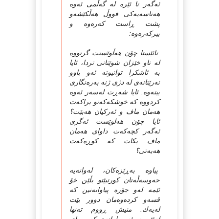
ئه‌گه‌ر تا ئێره‌ له‌ گه‌ڵمی ئه‌وه‌
هه‌ناسه‌یه‌کی قووڵ هه‌ڵکێشه‌و
پشت ڕاست که‌ره‌وه‌ و
بیرکه‌ره‌وه‌‌:
تائێستا چۆن هه‌ڵوێستت گرتووه‌
له‌ ناو خێزان شوێنانی تردا، ئایا
به‌ ئاشکرا توانیوته‌ ئه‌و باوو
نه‌رێتانه‌ی له‌ دژی ژنه‌ به‌ره‌نگاری
بیته‌وه‌. ئایا شه‌ڕت له‌سه‌ر ئه‌وه‌
کردووه‌ که‌ خوشکه‌که‌تو براکه‌ت
هه‌مان ماف و ئه‌ر‌کیان هه‌بێت؟
ئایا چۆن هه‌لوێست ئه‌گری
ئه‌گه‌ر کچه‌که‌ت داوای هه‌مان
ماف بکات که‌ کوڕه‌که‌ت
هه‌یه‌تی؟
پیاوه‌ به‌ڕێزه‌کان، له‌وانه‌یه‌
حه‌وسه‌ڵه‌تان کورتبێتو بڵێن خۆ
ئێمه‌ له‌و جۆره‌ پیاوانه‌نین که‌
قسه‌و کرده‌وه‌مان دوور بێت
له‌یه‌ك. منیش ڕووم ته‌نها