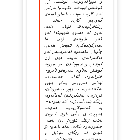
و دوواکه‌وتوییه‌. کوشتنی ژن
کوشتنی ئێوه‌شه‌. تکایه‌ وا نه‌زانن
ئه‌م کاره‌ ته‌نها به‌ یاساو قسه‌ی
گه‌وره‌و کاری چه‌ند
ڕێکخراوه‌یه‌ك کۆتایی دێت.
ئه‌بێ له‌ هه‌موو شوێنێکدا له‌و
کاتو شوێنه‌ی ژنی تیا
سه‌رکوتده‌کرێ ئێوه‌ش هه‌بن.
چاوتان بکه‌نه‌وه‌ له‌به‌رامبه‌ر ئه‌و
فاکته‌رانه‌ی ئه‌بێته‌ هۆی ژن
کوشتن و سووتاندن. بۆ نموونه‌
کوشتن به‌ناوی شه‌ره‌فو ئابڕوی
خێزانه‌وه‌، لێدانی جه‌سه‌دی،
لێدانی ده‌روونی وه‌کو جنێوو
شکاندنه‌وه‌، به‌ زۆر به‌شوودان،
فره‌ژنی، به‌ندکردنیان له‌ماڵه‌وه‌،
ڕێگه‌ پێنه‌دانی ژنێ که‌ په‌یوه‌ندی
به‌ که‌سوکاریه‌وه‌ هه‌بێت،
هه‌ڕه‌شه‌ی ماڵی باوك له‌وه‌ی
نابێت ژنێك بتۆرێ یان باسی
جیابوونه‌وه‌ بکات، ته‌ڵه‌ نانه‌وه‌ بۆ
کچان له‌ ڕێگای مۆبایل و
ئیته‌رنێته‌وه‌، جنێوپێدان و