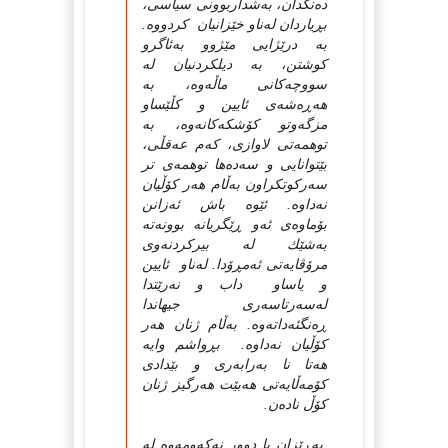
ده‌نگدان، به‌شداربوونی سیاسی،
بڕیاردان له‌ناو خێزانیان کردووه‌.
به‌ درێژایی مێژوو به‌ئاگرو
کوشتن، به‌ دیلکردنیان له‌
سووچه‌کانی ماڵه‌وه‌، به‌
هه‌ڕه‌شه‌ی ئایین و کڵێساو
مزگه‌وتو کۆشکه‌کانه‌وه‌، به‌
توهمه‌تی لاوازی، که‌م عه‌قڵی،
بێتوانایی و سه‌ده‌ها توهمه‌ی تر
سه‌رکوتکراون به‌ڵام هه‌ر کۆڵیان
نه‌داوه‌. ئێوه‌ باش ئه‌زانن
بۆماوه‌ی ئه‌و ڕێگریانه‌ بوونه‌ته‌‌
به‌شێك له‌ بیرکردنه‌وی
مرۆڤایه‌تی ئه‌مڕۆدا. له‌ناو ئایین
و‌ یاساو ‌ داب و نه‌رێتدا
له‌سه‌رتاسه‌ری جیهاندا
ڕه‌نگئه‌داته‌وه‌. به‌ڵام ژنان هه‌ر
کۆڵیان نه‌داوه. بڕواشم وایه‌
هه‌تا نا به‌رابه‌ری و بێدادی
کۆمه‌ڵایه‌تی هه‌بێت هه‌رگیز ژنان
کۆڵ ناده‌ن.
به‌ڕێزان با دوور نه‌که‌ومه‌وه‌ له‌