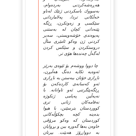
هه‌ڕه‌شه‌کردنی به‌رده‌وام،
به‌سووك باسکردنی ژنێك له‌ناو
خه‌ڵکانی تردا، په‌لاماردانی
سێکسی و زه‌وتکرن، ڕێگه‌
پێنه‌دانی کچان له‌ به‌ستنی
په‌یوه‌ندی خۆشه‌ویستی، سه‌یر
کردنی ژن وه‌کو ئامێری مناڵ
دروستکردن و سێکس کردن
له‌گه‌ڵ چه‌نده‌ها هۆی تر.
چا دووا ووشه‌م بۆ ئێوه‌ی به‌رێز
ئه‌وه‌یه‌ تکایه‌ ده‌نگ هه‌ڵبڕن،
ناڕازی خۆتان ببه‌ستن به‌ ناڕازی
ئه‌و که‌سانه‌ی کارده‌که‌ن بۆ
ڕێگه‌پێگرتنی ئه‌و تاوانانه‌. با
نه‌یه‌ڵین په‌یامی ژنکوژه‌
نه‌فامه‌کان ژنانی تری
کووردستان بترسێنن، با هیوا
بده‌ینه‌ کچه‌ بچکۆڵه‌کانی
کوردستان که‌ وه‌کو مرۆڤی
خاوه‌ن به‌ها گه‌وره‌ ببن و بڕوایان
به‌ دوواڕۆژ هه‌بێت. بیرتان