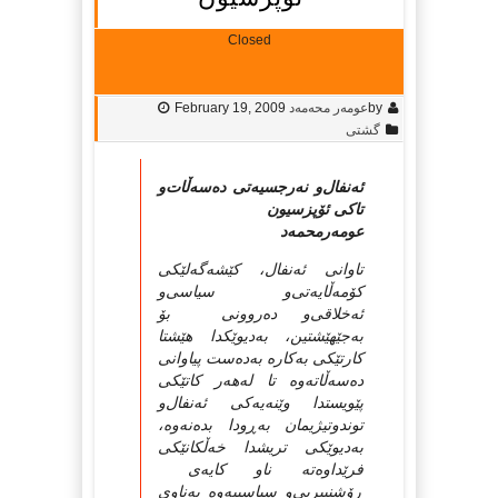
Closed
by
عومه‌ر محەمەد
February 19, 2009
گشتی
ئه‌نفال‌و نه‌رجسیه‌تی‌ ده‌سه‌ڵات‌و
تاكی‌ ئۆپزسیون
عومه‌رمحمه‌د
تاوانی‌ ئه‌نفال، كێشه‌گه‌لێكی‌
كۆمه‌ڵایه‌تی‌‌و سیاسی‌‌و
ئه‌خلاقی‌‌و ده‌روونی‌ بۆ
به‌جێهێشتین، به‌دیوێكدا هێشتا
كارتێكی‌ به‌كاره‌ به‌ده‌ست پیاوانی‌
ده‌سه‌ڵاته‌وه‌ تا له‌هه‌ر كاتێكی‌
پێویستدا وێنه‌یه‌كی‌ ئه‌نفال‌و
توندوتیژیمان به‌ڕودا بده‌نه‌وه‌،
به‌دیوێكی‌ تریشدا خه‌ڵكانێكی‌
فرێداوه‌ته‌ ناو كایه‌ی‌
ڕۆشنبیریی‌‌و سیاسییه‌وه‌ به‌ناوی‌