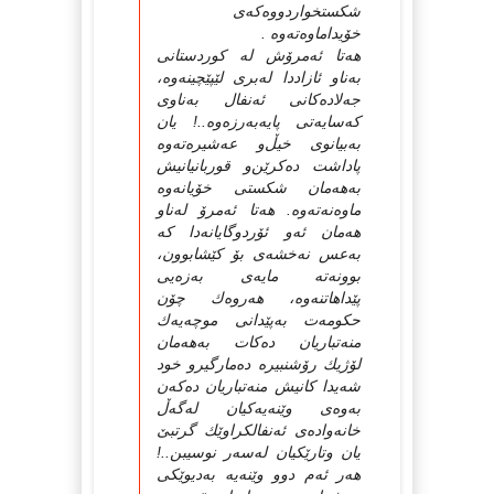
شكستخواردووه‌كه‌ی‌
خۆیداماوه‌ته‌وه‌ .
هه‌تا ئه‌مرۆش له‌ كوردستانی‌
به‌ناو ئازاددا له‌بری‌ لێپێچینه‌وه‌،
جه‌لاده‌كانی‌ ئه‌نفال به‌ناوی‌
كه‌سایه‌تی‌ پایه‌به‌رزه‌وه‌..! یان
به‌بیانوی‌ خیڵ‌و عه‌شیره‌ته‌وه‌
پاداشت ده‌كرێن‌و قوربانیانیش
به‌هه‌مان شكستی‌ خۆیانه‌وه‌
ماوه‌نه‌ته‌وه‌. هه‌تا ئه‌مرۆ له‌ناو
هه‌مان ئه‌و ئۆردوگایانه‌دا كه‌
به‌عس نه‌خشه‌ی‌ بۆ كێشابوون،
بوونه‌ته‌ مایه‌ی‌ به‌زه‌یی‌
پێداهاتنه‌وه‌، هه‌روه‌ك چۆن
حكومه‌ت به‌پێدانی‌ موچه‌یه‌ك
منه‌تباریان ده‌كات به‌هه‌مان
لۆژیك رۆشنبیره‌ ده‌مارگیرو خود
شه‌یدا كانیش منه‌تباریان ده‌كه‌ن
به‌وه‌ی‌ وێنه‌یه‌كیان له‌گه‌ڵ
خانه‌واده‌ی‌ ئه‌نفالكراوێك گرتبێ‌
یان وتارێكیان له‌سه‌ر نوسیبن..!
هه‌ر ئه‌م دوو وێنه‌یه‌ به‌دیوێكی‌