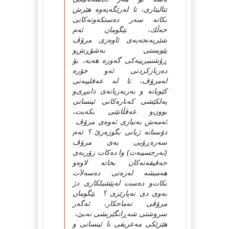
تتالیتاری‌، تا له‌رێگه‌یه‌وه‌ هێرش
بكاته‌ سه‌ر ده‌ستكه‌وته‌كانی‌
خه‌ڵك، بێگومان ئه‌م
شێرپه‌نجه‌یه‌ی‌ ئاوه‌زی‌ مرۆڤ
پێویستی‌ به‌شۆڕش‌و
ڕۆشنبیرییه‌كی‌ گه‌وره‌ هه‌یه‌، بۆ
ده‌ربازكردنی‌ ئه‌و جۆره‌
له‌مرۆڤ، تا له‌ عه‌قلییه‌تی‌
كێویانه‌ و به‌ربه‌ریانه‌ی‌ داببڕی‌‌و
په‌لكێشی‌ كه‌ناره‌كانی‌ ئینسانی‌
بوون‌و عه‌قڵانێتی‌ بكه‌یت،
ئه‌مه‌ش به‌نیازی‌ ئه‌وه‌ی‌ مرۆڤ
دۆستانه‌ ژیانی‌ بگوزه‌رێ‌ ؟ ئه‌م
سه‌ره‌ڕۆیی‌ یه‌ی‌ مرۆڤ
(نه‌رجسییه‌ت) وا ده‌كات زۆربه‌ی‌
حه‌قیقه‌ته‌كان بخاته‌ لاوه‌و
هه‌میشه‌ له‌زه‌تی‌ ده‌سه‌لاَت
بكات‌و ده‌ست له‌پێشیلكاری‌ دژ
به‌وی‌ دی‌ نه‌پارێزی‌ ؟ بێگومان
مرۆڤی‌ ته‌ماحكار، ئه‌گه‌ر
سروشتی‌ شه‌ڕانگێزیشی نه‌بێ‌،
هێزێكی‌ مه‌عریفی‌ نا ئینسانی‌ و