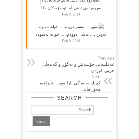
پەروەردەی ئاینی لە نێو حزبەکان دا !
Feb 9, 2014
ئەوین …. بەشی دووەم….. جوانە ئەسوەد
Feb 9, 2014
Previous
عه‌قڵییه‌تی خۆسه‌پێن و نه‌گۆڕ و گه‌نده‌ڵی
حزبی كوردی
Next
كچێك به‌به‌رگی بارانه‌وه‌….ئیبراهیم
هه‌ورامانی
SEARCH