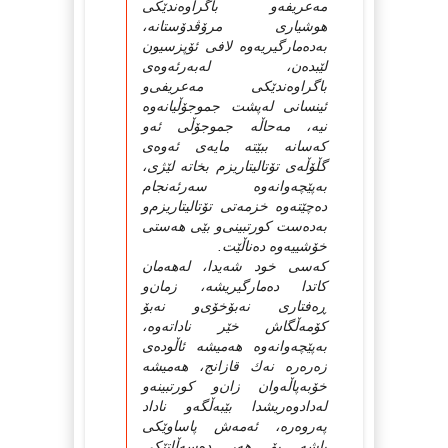
مه‌عریفه‌‌و باگراوه‌ندێكی‌
هوشیاری‌ مرۆڤدۆستانه‌،
به‌ده‌مارگیریه‌وه‌ لافی‌ ئۆپزسیون
لێبده‌ن، له‌به‌رئه‌وه‌ی‌
باگراوه‌ندێكی‌ مه‌عریفی‌‌و
ئینسانی‌ له‌پشت جموجۆڵیانه‌وه‌
نیه‌، مه‌حاڵه‌ جموجۆڵی‌ ئه‌و
كه‌سانه‌ ببێته‌ مایه‌ی‌ ئه‌وه‌ی‌
گڵۆڵه‌ی‌ تۆتالیتاریزم بخاته‌ لێژی‌،
به‌پێچه‌وانه‌وه‌ سه‌رئه‌نجام
ده‌چێته‌وه‌ خزمه‌تی‌ تۆتالیتاریزم‌و
به‌ده‌ست كورتبینی‌‌و بێی‌ هه‌ستی‌
خۆشییه‌وه‌ ده‌ناڵێت.
كه‌سی‌ خود شه‌یدا، له‌هه‌مان
كاتدا ده‌مارگیریشه‌، زمان‌و
ڕه‌فتاری‌ نه‌بۆخۆی‌‌و نه‌بۆ
كۆمه‌ڵگاش خێر ناداته‌وه‌،
به‌پێچه‌وانه‌وه‌ هه‌میشه‌ ئاڵوده‌ی‌
زه‌ره‌ره‌ نه‌ك قازانج، هه‌میشه‌
خۆبه‌پاڵه‌وان زان‌و كورتبینه‌و
له‌دادوه‌ریشدا بێبه‌ڵگه‌‌و ناداد
په‌روه‌ره‌، ئه‌مه‌ش پاساوێكی‌
باشه‌ بۆ هه‌ر ده‌سه‌ڵاتێكی‌