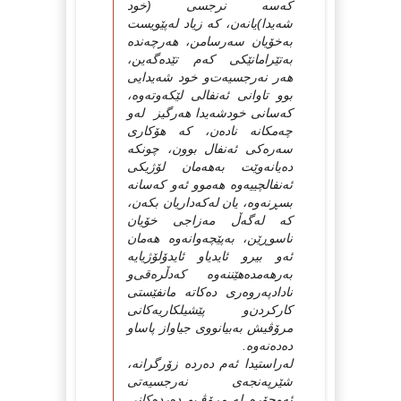
كه‌سه‌ نرجسی‌ (خود
شه‌یدا)یانه‌ن، كه‌ زیاد له‌پێویست
به‌خۆیان سه‌رسامن، هه‌رچه‌نده‌
به‌تێرامانێكی‌ كه‌م تێده‌گه‌ین،
هه‌ر نه‌رجسیه‌ت‌و خود شه‌یدایی
بوو تاوانی‌ ئه‌نفالی‌ لێكه‌وته‌وه‌،
كه‌سانی‌ خودشه‌یدا هه‌رگیز له‌و
چه‌مكانه‌ ناده‌ن، كه‌ هۆكاری‌
سه‌ره‌كی‌ ئه‌نفال بوون، چونكه‌
ده‌یانه‌وێت به‌هه‌مان لۆژیكی‌
ئه‌نفالچییه‌وه‌ هه‌موو ئه‌و كه‌سانه‌
بسڕنه‌وه‌، یان له‌كه‌داریان بكه‌ن،
كه‌ له‌گه‌ڵ مه‌زاجی‌ خۆیان
ناسوڕێن، به‌پێچه‌وانه‌وه‌ هه‌مان
ئه‌و بیرو ئایدیا‌و ئایدۆلۆژیایه‌
به‌رهه‌مده‌هێننه‌وه‌ كه‌دڵره‌قی‌‌و
نادادپه‌روه‌ری‌ ده‌كاته‌ مانفێستی‌
كاركردن‌و پێشیلكاریه‌كانی‌
مرۆڤیش به‌بیانووی‌ جیاواز پاساو
ده‌ده‌نه‌وه‌.
له‌راستیدا ئه‌م ده‌رده‌ زۆرگرانه‌،
شێرپه‌نجه‌ی‌ نه‌رجسیه‌تی‌
ئه‌وجۆره‌ له‌ مرۆڤ‌و ده‌رده‌كانی‌