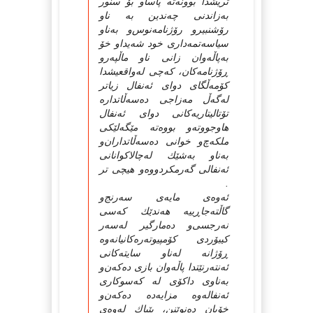
تریشدا بوونه‌ته‌ پاساو بۆ سنور
به‌زاندنی‌ چه‌ندین به‌ ناو
رۆشنبیر‌و رۆژنامه‌نوس‌و به‌ناو
سیاسه‌تمه‌داری‌ خود شه‌یداو خۆ
به‌پاڵه‌وان زانی‌ ناو ماڵپه‌رو
ڕۆژنامه‌كان، كه‌چی‌ له‌واقعیشدا
كۆمه‌ڵگای‌ دوای‌ ئه‌نفال زیاتر
له‌گه‌ڵ مه‌زاجی‌ ده‌سه‌ڵاتداره‌
تۆتالیتاریه‌كانی‌ دوای‌ ئه‌نفال
هاوجووته‌و بووه‌ته‌ مێگه‌لێكی‌
ملكه‌چ‌و خوانی‌ ده‌سه‌ڵاتداران‌و
به‌ناو به‌شێك له‌چالاكوانانی‌
ئه‌نفالی‌ گه‌رمكردووه‌و هیچی‌ تر
.
ئه‌وه‌ی‌ مایه‌ی‌ سه‌رنج‌و
گاڵته‌جاڕییه‌ هه‌ندێك كه‌سی‌
نه‌رجسی‌‌و ده‌مارگیر له‌سه‌ر
كیبۆردی‌ كۆمپیوته‌ره‌كانیانه‌وه‌
ڕۆژانه‌ له‌ناو سایته‌كانی‌
ئه‌نته‌رنێتدا پاڵه‌وان بازی‌ ده‌كه‌ن‌و
به‌ناوی‌ داكۆی‌ له‌ كه‌سوكاری‌
ئه‌نفاله‌وه‌ مزایه‌ده‌ ده‌كه‌ن‌و
خۆیان ده‌نوێنن، بێباك له‌وه‌ی‌