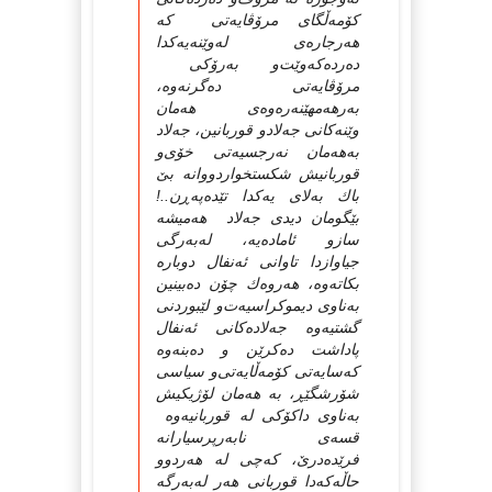
كۆمه‌ڵگای‌ مرۆڤایه‌تی‌ كه‌
هه‌رجاره‌ی‌ له‌وێنه‌یه‌كدا
ده‌رده‌كه‌وێت‌و به‌رۆكی‌
مرۆڤایه‌تی‌ ده‌گرنه‌وه‌،
به‌رهه‌مهێنه‌ره‌وه‌ی‌ هه‌مان
وێنه‌كانی‌ جه‌لادو قوربانین، جه‌لاد
به‌هه‌مان نه‌رجسیه‌تی‌ خۆی‌‌و
قوربانیش شكستخواردووانه‌ بێ‌
باك به‌لای‌ یه‌كدا تێده‌په‌ڕن..!
بێگومان دیدی‌ جه‌لاد هه‌میشه‌
ساز‌و ئاماده‌یه‌، له‌به‌رگی
جیاوازدا تاوانی‌ ئه‌نفال دوباره‌
بكاته‌وه‌، هه‌روه‌ك چۆن ده‌بینین
به‌ناوی‌ دیموكراسیه‌ت‌و لێبوردنی‌
گشتیه‌وه‌ جه‌لاده‌كانی‌ ئه‌نفال
پاداشت ده‌كرێن و ده‌بنه‌وه‌
كه‌سایه‌تی‌ كۆمه‌ڵایه‌تی‌‌و سیاسی‌
شۆرشگێڕ، به‌ هه‌مان لۆژیكیش
به‌ناوی‌ داكۆكی‌ له‌ قوربانیه‌وه‌
قسه‌ی‌ نابه‌رپرسیارانه‌
فرێده‌درێ‌، كه‌چی‌ له‌ هه‌ردوو
حاڵه‌كه‌دا قوربانی‌ هه‌ر له‌به‌رگه‌