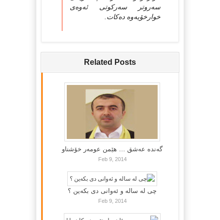
سه‌روتر سه‌ركوتی‌ ئه‌وه‌ی‌
خوارخۆیه‌وه‌ ده‌كات.
Related Posts
گه‌نده‌ عه‌شق … هێمن عومه‌ر خۆشناو
Feb 9, 2014
چی لە سالە و ئەوانی دی بكەین ؟
Feb 9, 2014