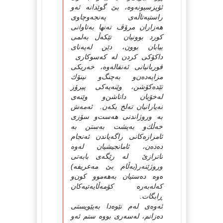
ئۆپزسیونه‌وه‌، بێ‌ گوێدانه‌ ئه‌و
راستیه‌تاڵه‌ی‌ په‌نجه‌وچاوی‌
هه‌زاران مرۆڤ ته‌نها به‌تاوانی‌
كورد بوونیان تێكه‌ڵ به‌لمی‌
بیابان بوون، دێن له‌په‌نای‌
داكۆكی‌ كردن له‌ كه‌سوكاری‌
قوربانیانی‌ ئه‌نفاله‌وه‌، خه‌ریكی‌
مزایه‌ده‌ن‌و به‌چنگ‌و نینۆك
تێده‌كۆشن، وێنه‌یه‌كی‌ پیرۆز
له‌خۆیان داتاشن‌و وێنه‌ی‌
نه‌یارانیان ته‌لخ بكه‌ن. ئه‌مه‌ش
به‌ وروژاندنی‌ هه‌ست‌و سۆزی‌
خه‌ڵك‌و به‌پشت به‌ستن به‌
ئامرازه‌كانی‌ راگه‌یاندن ئه‌نجام
ده‌ده‌ن، ئامانجیشیان له‌وه‌
ناترازێ‌ له‌ رێگه‌ی‌ بابه‌تی‌
وروژێنه‌ر(به‌ڵام بێ مه‌عریفه‌)
ه‌وه‌ ده‌ستیان به‌هه‌موو كون‌و
كه‌له‌به‌ره‌ كۆمه‌ڵایه‌تیه‌كان
ڕابگات.
ئه‌وه‌ی‌ له‌م نێوه‌دا به‌پێویستی‌
ده‌زانم، له‌سه‌ری‌ بووه‌ ستم ئه‌و