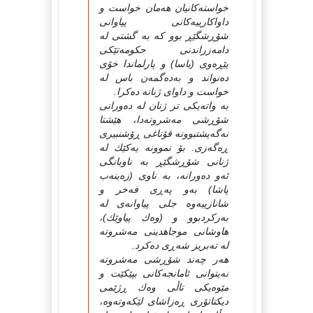
خواسته‌كانیان هه‌مان خواست و
داواكارییه‌كانی پیاوانی
شۆڕشگێڕ بوو كه‌ به‌ گشتی له‌
دامه‌زراندنی حكومه‌تێكی
پێڕه‌وی (یاسا) و پارلماندا خۆی
ده‌نواند و به‌ده‌گمه‌ن باس له‌
خواست و داوای ژنانه‌ ده‌كرا.
به‌ واته‌یكی تر ژنان له‌ ده‌ورانی
شۆڕشی مه‌شروته‌دا، هێشتا
نه‌گه‌یشتبوونه‌ قۆناغی ڕۆشنبیری
ڕه‌گه‌زی. بۆ نموونه‌ یه‌كێك له‌
ژنانی شۆڕشگێڕ به‌ ناوبانگی
ئه‌و ده‌ورانه‌، به‌ ناوی (زه‌ینه‌ب
پاشا) به‌و په‌ڕی فه‌خر و
شانازییه‌وه‌ جلی پیاوانه‌ی له‌
به‌ركردبوو و (وه‌ك پیاوێك)،
هاوشانی موجاهدینی مه‌شروته‌
له‌ ته‌بریز شه‌ڕی ده‌كرد.
هه‌ر چه‌ند شۆڕشی مه‌شروته‌
نه‌یتوانی ئامانجه‌كانی بپێكێت و
مێوه‌یكی تاڵی وه‌ك ڕژێمی
دیكتاتۆری ڕه‌زاشای لێكه‌وته‌وه‌،