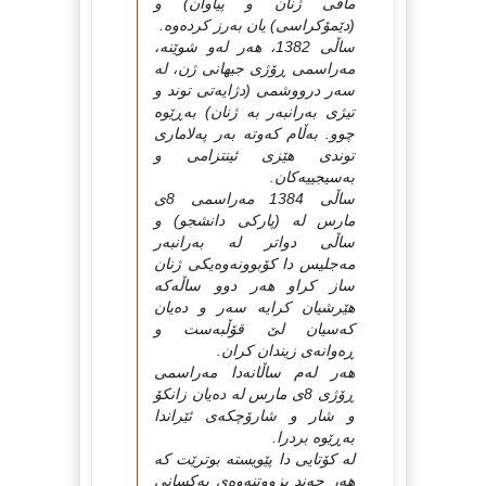
مافی ژنان و پیاوان) و
(دێمۆكراسی) یان به‌رز كرده‌وه‌.
ساڵی 1382، هه‌ر له‌و شوێنه‌،
مه‌راسمی ڕۆژی جیهانی ژن، له‌
سه‌ر درووشمی (دژایه‌تی توند و
تیژی به‌رانبه‌ر به‌ ژنان) به‌ڕێوه‌
چوو. به‌ڵام كه‌وته‌ به‌ر په‌لاماری
توندی هێزی ئینتزامی و
به‌سیجییه‌كان.
ساڵی 1384 مه‌راسمی 8ی
مارس له‌ (پاركی دانشجو) و
ساڵی دواتر له‌ به‌رانبه‌ر
مه‌جلیس دا كۆبوونه‌وه‌یكی ژنان
ساز كراو هه‌ر دوو ساڵه‌كه‌
هێرشیان كرایه‌ سه‌ر و ده‌یان
كه‌سیان لێ قۆڵبه‌ست و
ڕه‌وانه‌ی زیندان كران.
هه‌ر له‌م ساڵانه‌دا مه‌راسمی
ڕۆژی 8ی مارس له‌ ده‌یان زانكۆ
و شار و شارۆچكه‌ی ئێراندا
به‌ڕێوه‌ بردرا.
له‌ كۆتایی دا پێویسته‌ بوترێت كه‌
هه‌ر چه‌ند بزووتنه‌وه‌ی یه‌كسانی