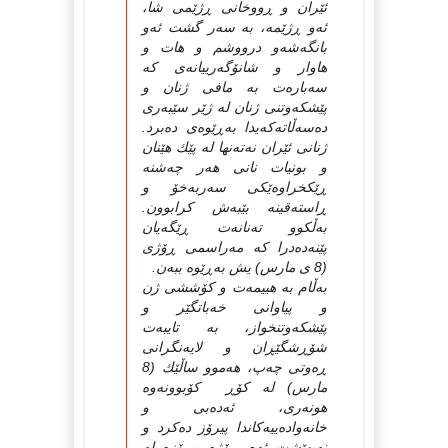
ئێران و ڕووخانی ڕژێمی شا،
ئه‌و ڕژێمه‌، به‌ سه‌ر گشت ئه‌و
بانگه‌شه‌و درووشم و هات و
هاوار و شانۆگه‌رییانه‌ی كه‌
سه‌باره‌ت به‌ مافی ژنان و
پێشكه‌وتنی ژنان له‌ ژێر سێبه‌ری
ده‌سه‌ڵاته‌كه‌یدا به‌ڕێوه‌ی ده‌برد.
ژنانی ئێران نه‌ته‌نها له‌ پێك هێنان
و بونیات نانی هه‌ر چه‌شنه‌
ڕێكخراوه‌ێكی سه‌ربه‌خۆ و
ڕاسته‌قینه‌ بێبه‌ش كرابوون.
به‌ڵكوو ته‌نانه‌ت ڕێگه‌یان
پێنه‌ده‌درا كه‌ مه‌راسمی ڕۆژی
(8 ی مارس) یش به‌ڕێوه‌ ببه‌ن.
به‌ڵام به‌ هییمه‌ت و كۆششی ژن
و پیاوانی خه‌باتگێر و
پێشكه‌وتنخواز، به‌ تایبه‌ت
شۆڕشگێڕان و لایه‌نگرانی
ڕه‌وتی چه‌پ، هه‌موو ساڵێك (8
مارس) له‌ كۆڕ كۆبوونه‌وه‌
هونه‌ری، ئه‌ده‌بی و
خانه‌واده‌ییه‌كاندا پیرۆز ده‌كرد و
نه‌یهێشت ئه‌م ڕۆژه‌ پیرۆزه‌ له‌