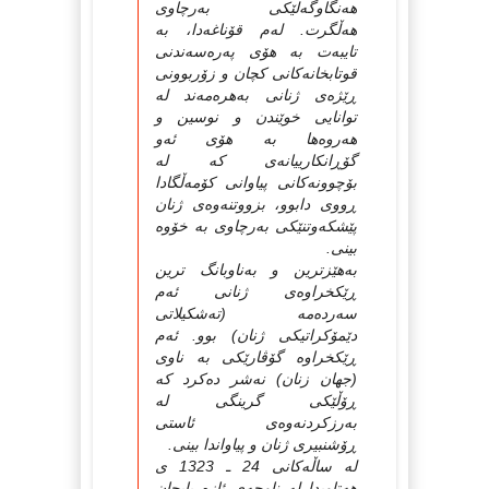
هه‌نگاوگه‌لێكی به‌رچاوی
هه‌ڵگرت. له‌م قۆناغه‌دا، به‌
تایبه‌ت به‌ هۆی په‌ره‌سه‌ندنی
قوتابخانه‌كانی كچان و زۆربوونی
ڕێژه‌ی ژنانی به‌هره‌مه‌ند له‌
توانایی خوێندن و نوسین و
هه‌روه‌ها به‌ هۆی ئه‌و
گۆڕانكارییانه‌ی كه‌ له‌
بۆچوونه‌كانی پیاوانی كۆمه‌ڵگادا
ڕووی دابوو، بزووتنه‌وه‌ی ژنان
پێشكه‌وتنێكی به‌رچاوی به‌ خۆوه‌
بینی.
به‌هێزترین و به‌ناوبانگ ترین
ڕێكخراوه‌ی ژنانی ئه‌م
سه‌رده‌مه‌ (ته‌شكیلاتی
دێمۆكراتیكی ژنان) بوو. ئه‌م
ڕێكخراوه‌ گۆڤارێكی به‌ ناوی
(جهان زنان) نه‌شر ده‌كرد كه‌
ڕۆڵێكی گرینگی له‌
به‌رزكردنه‌وه‌ی ئاستی
ڕۆشنبیری ژنان و پیاواندا بینی.
له‌ ساڵه‌كانی 24 ـ 1323 ی
هه‌تاویدا له‌ ناوچه‌ی ئازه‌ربایجان