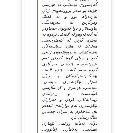
گه‌یشتووی ئیسلامی له‌ هێرشی
خۆیدا بۆ سه‌ر بزووتنه‌وه‌ی ژنان
به‌رده‌وام بوو و به‌ كه‌ڵك
وه‌رگرتن له‌ فه‌رهه‌نگی
پیاوسالار و دوا كه‌وتوی جه‌ماوه‌ر
له‌ لایه‌كه‌وه‌و له‌ لایه‌كی تره‌وه‌ به‌
به‌هره‌ گرتن له‌ كه‌مترخه‌می
هه‌ندێك له‌ هێزه‌ سیاسیه‌كان
پاشه‌كشێی به‌ بزووتنه‌وه‌ی ژنانی
كرد و دوای لاواز كردنی ئه‌م
بزووتنه‌وه‌یه‌ هێرشی به‌ربڵاوی
كرده‌ سه‌ر گشت هێزو لایه‌نه‌
پێشكه‌وتنخوازه‌كان و ده‌یان
هه‌زار تێكۆشه‌ری سیاسی،
مه‌ده‌نی، هۆنه‌ری و كۆمه‌ڵایه‌تی
قوڵبه‌ست و ڕه‌وانه‌ی
زیندانه‌كانی كردن و هه‌زاران
تێكۆشه‌ری ئه‌م بوارانه‌ی ئیعدام
یان مه‌حكوم به‌ سزای چه‌ندین
ساڵا زیندان كرد.
دوای ئه‌مانه‌ ڕژێمی كۆماری
ئیسلامی په‌لاماری (قانوونی