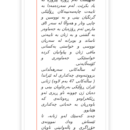
یاد بكرێت. له‌م سه‌رده‌مه‌دا به‌
تایبه‌ت چاپه‌مه‌نییه‌كان ڕۆڵێكی
گرنگیان بینی و به‌ نووسین و
چاپی وتار و هه‌واڵا له‌ سه‌ر 8ی
مارس ئه‌م ڕۆژه‌یان به‌ جه‌ماوه‌ر
به‌ گشتی و به‌ ژنان به‌ تایبه‌تی
ناساند و بویرانه‌ له‌ سه‌ریان
نووسی و خواستی یه‌كسانی
مافی ژنان و پیاوانیان كرده‌
خواستێكی جه‌ماوه‌ری و
كۆمه‌ڵایه‌تی.
له‌ ساڵه‌كانی سه‌رهه‌ڵدانی
بزووتنه‌وه‌ی چه‌كداری له‌ ئێراندا
( ساڵه‌كانی 47 به‌م لاوه‌) ژنانی
ئێران ڕۆڵێكی به‌رچاویان بینی و
ده‌یان ژن چوونه‌ ناو ڕیزی ئه‌و
ڕێكخراوه‌و ڕه‌وتانه‌ی كه‌
باوه‌ڕیان به‌ خه‌باتی چه‌كداری
هێنابوو.
چه‌ند كه‌سێك له‌و ژنانه‌، تا
ئێستاش وه‌ك نموونه‌ی
خۆڕاگری و پاڵه‌وانیتی ناویان