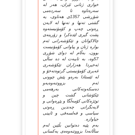
خوازی ژنانی ئێران، هه‌ر له‌
سه‌ره‌تاوه‌ تا سه‌رده‌می
شۆڕشی 1357ی هه‌تاوی، یه‌
گشتی ته‌نها و ته‌نها له‌ لایه‌ن
ڕه‌وتی چه‌پ و كۆمۆنیسته‌وه‌
پشت گیری لێده‌كرا و زۆرینه‌ی
چالاكوانان و تێكۆشه‌رانی ئه‌م
بواره‌ ژنان و پیاوانی كۆمۆنیست
بوون، به‌ڵام له‌ دوای شۆڕی
57وه‌، به‌ تایبه‌ت له‌ ده‌ ساڵی
ئه‌خیردا هه‌زاران تێكۆشه‌ری
غه‌یری كۆمۆنیستی گرتوه‌ته‌خۆ و
له‌ ئێستادا به‌ره‌و پێش چوونی
ئه‌م بزووتنه‌وه‌یه‌و
ده‌سكه‌وته‌كانی به‌رهه‌می
تێكۆشانی گشت چین و
توێژه‌كانی كۆمه‌ڵگا و پێڕه‌وانی و
لایه‌نگرانی چه‌ندین ڕه‌وتی
سیاسی و فه‌لسه‌فی و ئایینی
جیاوازه‌.
به‌م پێیه‌ ده‌توانین بڵێین له‌م
ساڵانه‌دا بزووتنه‌وه‌ه‌ی یه‌كسانی