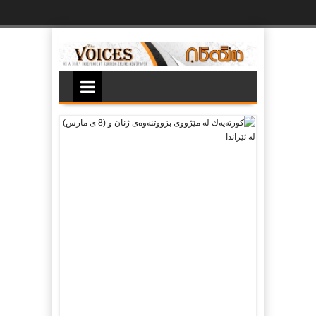
Ski
t
th
conten