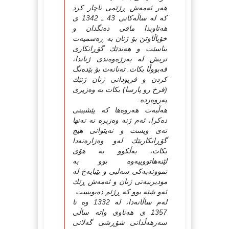
هه‌ر ئه‌مه‌ش ڕژێمی ناچار كرد
كه‌ له‌ ساڵه‌كانی 43 ـ 1342 ی
هه‌تاویدا مافی ده‌نگدان و
خۆپاڵاوتن بۆ ژنان به‌ ڕه‌سمیه‌ت
بناسێت و هه‌ندێك گۆڕانكاری
تریش له‌ به‌رژه‌وه‌ندی ژناندا،
قه‌بووڵا بكات. ته‌نانه‌ت بۆ بێده‌نگ
كردن و فریودانی ژنان ژنێك
(فرخ رو پارسا) بكات به‌ وه‌زیری
په‌روه‌رده‌.
هه‌ڵبه‌ت هه‌روه‌ها كه‌ پێشبینی
ده‌كرا، ئه‌م ژنه‌ وه‌زیره‌ نه‌ ته‌نها
نه‌ی ویست و نه‌یتوانی هیچ
گۆڕانكاریێك له‌و وه‌زاره‌ته‌دا
بكات، به‌ڵكوو به‌ هۆی
لێنه‌هاتووییه‌وه‌ بوو به‌
نموونه‌یه‌كی سه‌لبی و بێبایه‌خ له‌
مودیرییه‌تی ژنان و ئه‌مه‌ش ڕێك
ئه‌و شته‌ بوو كه‌ ڕژێم ده‌یویست.
له‌م ساڵانه‌دا، له‌ 1332 وه‌ تا
1357 ی هه‌تاوی واته‌ ساڵی
سه‌رهه‌ڵدانی شۆڕشی گه‌لانی