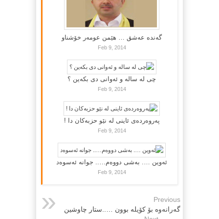
گه‌نده‌ عه‌شق … هێمن عومه‌ر خۆشناو
Feb 9, 2014
چی لە سالە و ئەوانی دی بكەین ؟
Feb 9, 2014
پەروەردەی ئاینی لە نێو حزبەکان دا !
Feb 9, 2014
ئەوین …. بەشی دووەم….. جوانە ئەسوەد
Feb 9, 2014
Previous
گه‌رانه‌وه‌ بۆ كۆیله‌ بوون …..ستار چاوشین