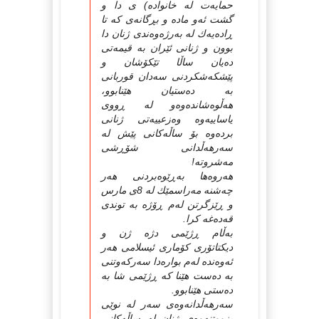
حمایه‌ت له‌ خانواده‌) ی دا و
گشت ئه‌و ماده‌ و بڕگانه‌ی كه‌ تا
ڕاده‌یه‌ك له‌ به‌رژه‌وه‌ندی ژنان دا
بوون و ژنانی ئێران به‌ قیمه‌تی
ده‌یان ساڵا تێكۆشان و
پێشكه‌شكردنی سه‌دان قوربانی
به‌ ده‌ستیان هێنابوو،
هه‌ڵوه‌شانده‌وه‌و له‌ ڕووی
یاساییه‌وه‌ وه‌زعییه‌تی ژنانی
برده‌وه‌ بۆ ساڵه‌كانی پێش له‌
سه‌رهه‌ڵدانی شۆڕشی
مه‌شروته‌!
هه‌روه‌ها به‌ڕێوه‌بردنی هه‌ر
چه‌شنه‌ مه‌راسمێك له‌ 8ی مارس
و ڕێزگرتن له‌م ڕۆژه‌ به‌ توندی
قه‌ده‌غه‌ كرا.
به‌ڵام ڕژێمی دژه‌ ژن و
دیكتاتۆری كۆماری ئیسلامی هه‌ر
ئه‌وه‌نده‌ له‌م بواره‌دا سه‌ركه‌وتنی
به‌ ده‌ست هێنا كه‌ ڕژێمی شا به‌
ده‌ستی هێنابوو.
سه‌رهه‌ڵدانه‌وه‌ی سه‌ر له‌ نوێی
بزووتنه‌وه‌ی ژنان له‌ ساڵه‌كانی