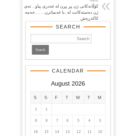
Next
كۆڵانه‌كانی ژن پڕ پڕن له‌ غه‌دری پیاو…ئه‌ی
ژن ده‌سته‌كانت له‌ ،با غه‌مباترن…….حه‌مه‌
کاکه‌ڕه‌ش
SEARCH
CALENDAR
August 2026
S
S
F
T
W
T
M
2
1
9
8
7
6
5
4
3
16
15
14
13
12
11
10