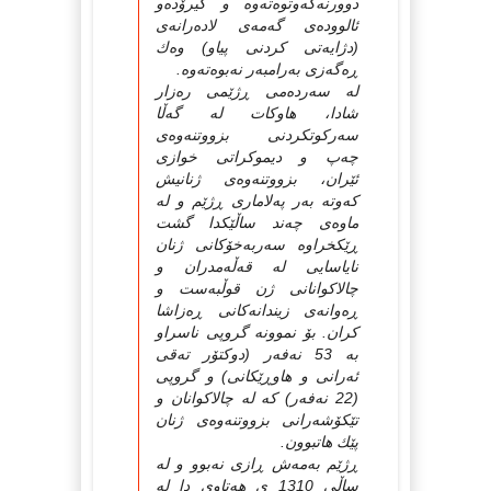
دوورنه‌كه‌وتوه‌ته‌وه‌ و گیرۆده‌و
ئالووده‌ی گه‌مه‌ی لاده‌رانه‌ی
(دژایه‌تی كردنی پیاو) وه‌ك
ڕه‌گه‌زی به‌رامبه‌ر نه‌بوه‌ته‌وه‌.
له‌ سه‌رده‌می ڕژێمی ره‌زار
شادا، هاوكات له‌ گه‌ڵا
سه‌ركوتكردنی بزووتنه‌وه‌ی
چه‌پ و دیموكراتی خوازی
ئێران، بزووتنه‌وه‌ی ژنانیش
كه‌وته‌ به‌ر په‌لاماری ڕژێم و له‌
ماوه‌ی چه‌ند ساڵێكدا گشت
ڕێكخراوه‌ سه‌ربه‌خۆكانی ژنان
نایاسایی له‌ قه‌ڵه‌مدران و
چالاكوانانی ژن قوڵبه‌ست و
ڕه‌وانه‌ی زیندانه‌كانی ڕه‌زاشا
كران. بۆ نموونه‌ گروپی ناسراو
به‌ 53 نه‌فه‌ر (دوكتۆر ته‌قی
ئه‌رانی و هاوڕێكانی) و گروپی
(22 نه‌فه‌ر) كه‌ له‌ چالاكوانان و
تێكۆشه‌رانی بزووتنه‌وه‌ی ژنان
پێك هاتبوون.
ڕژێم به‌مه‌ش ڕازی نه‌بوو و له‌
ساڵی 1310 ی هه‌تاوی دا له‌