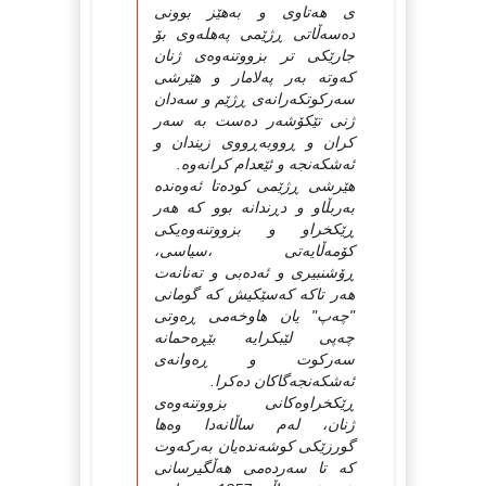
ی هه‌تاوی و به‌هێز بوونی
ده‌سه‌ڵاتی ڕژێمی په‌هله‌وی بۆ
جارێكی تر بزووتنه‌وه‌ی ژنان
كه‌وته‌ به‌ر په‌لامار و هێرشی
سه‌ركوتكه‌رانه‌ی ڕژێم و سه‌دان
ژنی تێكۆشه‌ر ده‌ست به‌ سه‌ر
كران و ڕووبه‌ڕووی زیندان و
ئه‌شكه‌نجه‌ و ئێعدام كرانه‌وه‌.
هێرشی ڕژێمی كوده‌تا ئه‌وه‌نده‌
به‌ربڵاو و دڕندانه‌ بوو كه‌ هه‌ر
ڕێكخراو و بزووتنه‌وه‌یكی
كۆمه‌ڵایه‌تی ،سیاسی،
ڕۆشنبیری و ئه‌ده‌بی و ته‌نانه‌ت
هه‌ر تاكه‌ كه‌سێكیش كه‌ گومانی
"چه‌پ" یان هاوخه‌می ڕه‌وتی
چه‌پی لێبكرایه‌ بێڕه‌حمانه‌
سه‌ركوت و ڕه‌وانه‌ی
ئه‌شكه‌نجه‌گاكان ده‌كرا.
ڕێكخراوه‌كانی بزووتنه‌وه‌ی
ژنان، له‌م ساڵانه‌دا وه‌ها
گورزێكی كوشه‌نده‌یان به‌ركه‌وت
كه‌ تا سه‌رده‌می هه‌ڵگیرسانی