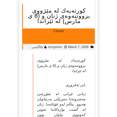
كورته‌یه‌ك له‌ مێژووی
بزووتنه‌وه‌ی ژنان و (8 ی
مارس) له‌ ئێراندا
Closed
March 7, 2009
dengekan
by
گشتی
كورته‌یه‌ك له‌ مێژووی
بزووتنه‌وه‌ی ژنان و (8 ی مارس)
له‌ ئێراندا
بایز ئه‌فروزی
ژنانی ئێرانی له‌ شۆڕشی
مه‌شروته‌دا ده‌ورێكی به‌رچاویان
هه‌بوو. به‌ڵام له‌و قۆناغه‌دا ژنان
له‌ گشت بواره‌كاندا شوێن
كه‌وتووی پیاوان بوون