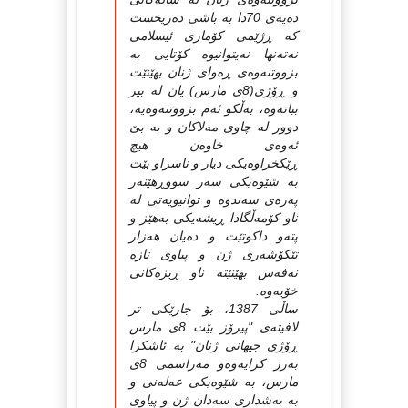
ده‌یه‌ی 70دا به‌ باشی ده‌ریخست
كه‌ ڕژێمی كۆماری ئیسلامی
نه‌ته‌نها نه‌یتوانیوه‌ كۆتایی به‌
بزووتنه‌وه‌ی ڕه‌وای ژنان بهێنێت
و ڕۆژی(8ی مارس) یان له‌ بیر
بباته‌وه‌، به‌ڵكو ئه‌م بزووتنه‌وه‌یه‌،
دوور له‌ چاوی مه‌لاكان و به‌ بێ‌
ئه‌وه‌ی خاوه‌ن هیچ
ڕێكخراوه‌یكی دیار و ناسراو بێت
به‌ شێوه‌یكی سه‌ر سووڕهێنه‌ر
په‌ره‌ی سه‌ندوه‌ و توانیویه‌تی له‌
ناو كۆمه‌ڵگادا ڕیشه‌یكی به‌هێز و
پته‌و داكوتێت و ده‌یان هه‌زار
تێكۆشه‌ری ژن و پیاوی تازه‌
نه‌فه‌س بهێنێته‌ ناو ڕیزه‌كانی
خۆیه‌وه‌.
ساڵی 1387، بۆ جارێكی تر
لافیته‌ی "پیرۆز بێت 8ی مارس
ڕۆژی جیهانی ژنان" به‌ ئاشكرا
به‌رز كرایه‌وه‌و مه‌راسمی 8ی
مارس، به‌ شێوه‌یكی عه‌له‌نی و
به‌ به‌شداری سه‌دان ژن و پیاوی