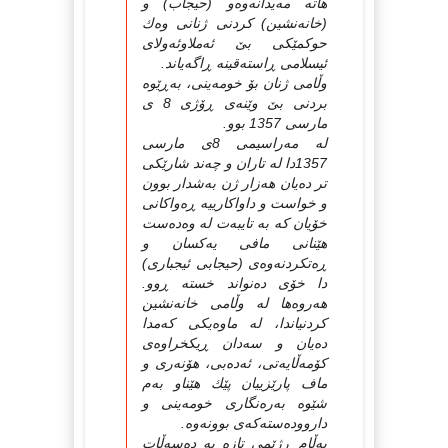
هاته‌ مه‌یدانه‌وه‌و (حیجاب) و
(خانه‌نشین) كردنی ژنانی وه‌ك
حوكمێكی بێ‌ ئه‌ملاوئه‌ولای
ئیسلامی ڕاسته‌قینه‌ ڕاگه‌یاند.
وڵامی ژنان بۆ خومه‌ینی، به‌ڕێوه‌
بردنی بێ‌ وێنه‌ی ڕۆژی 8 ی
مارسی 1357 بوو.
له‌ مه‌راسیمی 8ی مارسی
1357دا له‌ تاران و چه‌ند شارێكی
تر ده‌یان هه‌زار ژن به‌شدار بوون
و خواست و داواكارییه‌ ڕه‌واكانی
خۆیان كه‌ به‌ تایبه‌ت له‌ وه‌ده‌ست
هێنانی مافی یه‌كسان و
ڕه‌تكردنه‌وه‌ی (حیجابی ئیجباری)
دا خۆی ده‌نواند خسته‌ ڕوو.
هه‌روه‌ها له‌ وڵامی خانه‌نشین
كردنیاندا، له‌ ماوه‌یكی كه‌مدا
ده‌یان و سه‌دان ڕیكخراوه‌ی
كۆمه‌ڵایه‌تی، ئه‌ده‌بی، هۆنه‌ری و
ماف پارێزییان پێك هێناو به‌م
شێوه‌ به‌ره‌نگاری خومه‌ینی و
دارووده‌سته‌كه‌ی بوونه‌وه‌.
به‌ڵام ڕژێمی تازه‌ به‌ ده‌سه‌ڵات