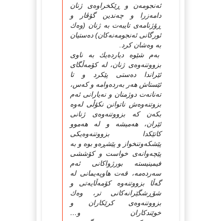
ئه‌نجومه‌ن و ڕێكخراوه‌ی ژنان
دامه‌زرا و چه‌ندین گۆڤار و
ڕۆژنامه‌ی تایبه‌ت به‌ ژنان (وه‌ك
ئورگانی ئه‌نجومه‌نه‌كان) ده‌ستیان
به‌ وه‌شان كرد.
به‌م شێوه‌ دیارده‌یك به‌ ناوی
بزووتنه‌وه‌ی ژنان، له‌ كۆمه‌ڵگای
ئێراندا ده‌ستی پێكرد و تا
ئێستاش هه‌ر به‌رده‌وامه‌ و كه‌س،
ته‌نانه‌ت دوژمنان و نه‌یارانی ئه‌م
بزوتنه‌وه‌ش ناتوانن نكۆڵی له‌وه‌
بكه‌ن كه‌ بزووتنه‌وه‌ی ژنانی
ئێران، هه‌میشه‌ و له‌ هه‌موو
كاتێكدا بزووتنه‌وه‌یكی
پێشكه‌وتنخواز و پێشڕه‌و بوه‌ و به‌
پێچه‌وانه‌ی خواست و كۆششی
فیمینیسته‌ بورژواكانی ئه‌م
سه‌رده‌مه‌، قه‌ت هاوپه‌یمانی له‌
گه‌ڵا بزووتنه‌وه‌ كۆمه‌ڵایه‌تی و
شۆڕشگێرانه‌كانی تر، وه‌ك
بزووتنه‌وه‌ی كرێكاران و
خوێندكاران و…