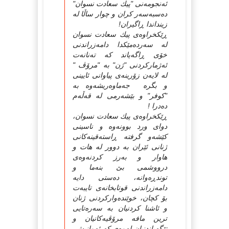
ئه‌نجومه‌نی "پیك سعادت نسوان"
ده‌سبه‌سه‌ر كران و چوار ساڵا له‌
زینداندا ڕاگیران!
ڕێكخراوه‌ی پیك سعادت نسوان
له‌ سه‌رده‌مێكدا دامه‌زراندنی
خۆی ڕاگه‌یاند كه‌ ته‌نانه‌ت
ئه‌ژماركردنی "ژن" به‌ "مرۆڤ "
له‌ لایه‌ن زۆرینه‌ی پیاوانی ئایینی
و بگره‌ جه‌ماوه‌ریشه‌وه‌ به‌
"كوفر" و بێشه‌رمی له‌ قه‌ڵه‌م
ده‌درا !
ڕێكخراوه‌ی پیك سعادت نسوان،
دوای ورد بوونه‌وه‌ و ناسینی
كێشه‌و گرفته‌ ڕاسته‌قینه‌كانی
ژنانی ئێران به‌ دوور له‌ هات و
هاوار و به‌رز كردنه‌وه‌ی
درووشمی بێ‌ بنه‌ما و
توندڕه‌وانه‌، ده‌ستی دایه‌
دامه‌زراندنی قوتابخانه‌ی تایبه‌ت
بۆ كچان، خوێنده‌واركردنی ژنان
و ئاشنا كردنیان به‌ سه‌ره‌تایی
ترین مافه‌ مرۆڤیه‌كانیان و
تێگه‌یاندنیان له‌وه‌ی كه‌ ئه‌وانیش،