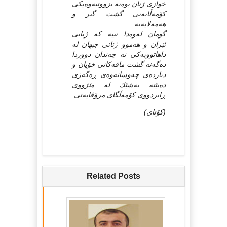
خوازی ژنان بوه‌ته‌ بزووتنه‌وه‌یكی
كۆمه‌ڵایه‌تی گشت گیر و
هه‌مه‌لایه‌نه‌.
گومان له‌وه‌دا نییه‌ كه‌ ژنانی
ئێران و هه‌موو ژنانی جیهان له‌
داهاتوویه‌كی نه‌ چه‌ندان دووردا
ده‌گه‌نه‌ گشت مافه‌كانی خۆیان و
دیارده‌ی چه‌وسانه‌وه‌ی ڕه‌گه‌زی
ده‌بێته‌ به‌شێك له‌ مێژووی
ڕابردووی كۆمه‌ڵگای مرۆڤایه‌تی.
(كۆتای)
Related Posts