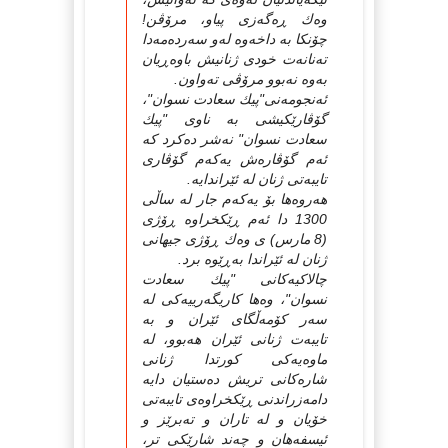
وه‌ك ڕه‌گه‌زی پیاو، مرۆڤن!
چۆنكا به‌ داخه‌وه‌ له‌و سه‌رده‌مه‌دا
ته‌نانه‌ت خودی ژنانیش باوه‌ڕیان
به‌وه‌ نه‌بوو مرۆڤی ته‌واون.
ئه‌نجومه‌نی"پیك سعادت نسوان"،
گۆڤارێكیشی به‌ ناوی "پیك
سعادت نسوان" نه‌شر ده‌كرد كه‌
ئه‌م گۆڤاره‌ش یه‌كه‌م گۆڤاری
تایبه‌تی ژنان له‌ ئێراندایه‌.
هه‌روه‌ها بۆ یه‌كه‌م جار له‌ ساڵی
1300 دا ئه‌م ڕێكخراوه‌ ڕۆژی
(8 مارس) ی وه‌ك ڕۆژی جیهانی
ژنان له‌ ئێراندا به‌ڕێوه‌ برد.
چالاكیه‌كانی "پیك سعادت
نسوان"، وه‌ها كاریگه‌رییه‌كی له‌
سه‌ر كۆمه‌ڵگای ئێران و به‌
تایبه‌ت ژنانی ئێران هه‌بوو، له‌
ماوه‌یه‌كی كورتدا ژنانی
شاره‌كانی تریش ده‌ستیان دایه‌
دامه‌زراندنی ڕێكخراوه‌ی تایبه‌تی
خۆیان و له‌ تاران و ته‌برێز و
ئیسفه‌هان و چه‌ند شارێكی تر،