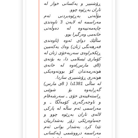
ڕۆشنبیر و یه‌كسانی خواز له‌
تاران به‌ڕێوه‌ چوو.
مۆڵه‌تی به‌ڕێوه‌بردنی ئه‌م
مه‌راسمه‌ له‌ لایه‌ن 3 ناوه‌ندی
چاپه‌مه‌نییه‌وه‌ له‌ ده‌وڵه‌تی
خاته‌می وه‌رگیرا بوو.
ساڵێك دوای ئه‌وه‌ (ناوه‌ندی
فه‌رهه‌نگی ژنان) وه‌ك یه‌كه‌مین
ڕێكخراوه‌ی سه‌ربه‌خۆی ژنان له‌
كۆماری ئیسلامی دا، به‌ بۆنه‌ی
(8ی مارس)ه‌وه‌ له‌ خانه‌ی
هونه‌رمه‌ندان كۆ بوونه‌وه‌یكی
هونه‌ری ڕۆشنبیری سازدا.
له‌ ساڵی 1381دا ( 8ی مارس)
گه‌ڕایه‌وه‌ بۆ شوێنی
ڕاسته‌قینه‌ی خۆی ـ سه‌رشه‌قام
و ناوجه‌رگه‌ری كۆمه‌ڵگا ـ و
مه‌راسمی ئه‌م ساڵه‌ له‌ پاركی
لاله‌ی تاران به‌ڕێوه‌ چوو و
جه‌ماوه‌رێكی زۆر به‌شدارییان
تێدا كرد. به‌شدار بوانی ئه‌م
مه‌راسمه‌ درووشمی (یه‌كسانی