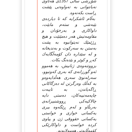
شۆڕشی ساڵی 1357ی هه‌تاوی
نه‌یانتوانی به‌ ته‌واوه‌تی پێشت
ڕاست بكه‌نه‌وه‌.
به‌ڵام ئاشكرایه‌ كه‌ تا دیارده‌ی
بێبه‌شی و سته‌م مابێت،
داواكاری و به‌رخۆدان و
مقاومه‌تیش هه‌ر ده‌مێنێت و هیچ
ڕژێمێك نه‌یتوانیوه‌ به‌ پشت
به‌ستن به‌ سه‌ركوت و به‌ندیخانه‌
و له‌ سێداره‌ دان كۆمه‌ڵگایه‌ك
كه‌ڕ و كوێر و بێده‌نگ بكات.
بزووتنه‌وه‌ی ژنانیش، به‌ هه‌موو
ئه‌و گورزانه‌ی كه‌ به‌ری كه‌وتبوو،
سه‌رله‌نوێ‌ سه‌ری هه‌ڵدایه‌وه‌و
به‌ كه‌ڵك وه‌رگرتن له‌ ده‌زگاكانی
ڕاگه‌یاندن، به‌ تایبه‌ت
چاپه‌مه‌نییه‌كان، ده‌ستی دایه‌
چالاكیه‌كی ڕووشنبیرانه‌ی
به‌ربڵاو و له‌م ڕێگه‌وه‌ بیری
یه‌كسانی خوازی و خواستی
یه‌كسانی حقووقی ژن و پیاوی
كرده‌ خواست و داواكارێكی
كۆمه‌ڵایه‌تی هه‌مه‌لایه‌نه‌.