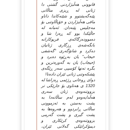
قانوونی هه‌ڵبژاردنی گشتی دا
ژنانی له‌ ڕیزی مناڵانی
پێنه‌گه‌یشتوو و شێته‌كاندا داناو
مافی هه‌ڵبژاردن و خۆپاڵاوتنی بۆ
مه‌جلیس پێنه‌دان. ئه‌مانه‌ له‌
حاڵێكدا بوو كه‌ ڕه‌زا شا و
ده‌مووده‌زگاكه‌ی فریوكارانه‌
بانگه‌شه‌ی ڕزگاری ژنانیان
ده‌كرد و شانۆگه‌ری "گه‌شفی
حیجاب" یان به‌ڕێوه‌ ده‌برد و
(حیجاب) یان به‌ گه‌وره‌ترین و
بگره‌ ته‌نها كۆسپی سه‌ر ڕێگه‌ی
پێشكه‌وتنی ژنانی ئێران داده‌نا!
دوای ڕوخانی ڕژێمی ڕه‌زاشا له‌
1320 ی هه‌تاوی بۆ جارێكی تر
بزووتنه‌وه‌ی ژنان سه‌ری
هه‌ڵدایه‌وه‌و له‌م ساڵانه‌دا به‌
پشت به‌ستن به‌ ئه‌زموونی
ساڵانی ڕابردوو و هه‌روه‌ها به‌
پشت گیری و پشت گه‌رمی
بزووتنه‌وه‌ی كرێكاری و
دیمۆكراتێكی گه‌لانی ئێران،