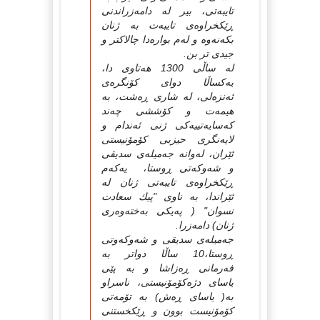
تایبه‌تی، بیر له‌ دامه‌زراندنی
ڕێكخراوه‌ی تایبه‌ت به‌ ژنان
بكه‌نه‌وه‌ و له‌م بواره‌دا چالاكتر و
جیدی تر بن.
له‌ ساڵی 1300 هه‌تاوی دا،
یه‌كساڵا دوای كۆنگره‌ی
ئه‌نزه‌لی، له‌ شاری ڕه‌شت، به‌
هیمه‌ت و كۆششی چه‌ند
كه‌سایه‌تییه‌كی ژنی ئه‌ندام و
لایه‌نگری حیزبی كۆمۆنیستی
ئێران، له‌وانه‌ جه‌میله‌ی سدیقی
و شه‌وكه‌تی ڕوستا، یه‌كه‌م
ڕێكخراوه‌ی تایبه‌تی ژنان له‌
ئێراندا، به‌ ناوی "پیك سعادت
نسوان" ( په‌یكی به‌خته‌وه‌ری
ژنان) دامه‌زرا.
جه‌میله‌ی سدیقی و شه‌وكه‌وتی
ڕوستا،10 ساڵا دواتر به‌
فه‌رمانی ڕه‌زاشا و به‌ پێی
یاسای دژه‌كۆمۆنیستی، ناسراو
به‌( یاسای ڕه‌ش) به‌ تۆمه‌تی
كۆمۆنیست بوون و ڕێكخستنی