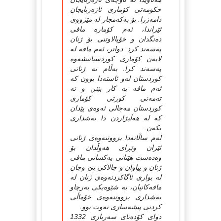
حكومه‌تی كۆماری ئازه‌ربایجان
دامه‌زرا. بۆ یه‌كه‌مجار له‌ مێژووی
ئێراندا، ئه‌م كۆماره‌ مافی
ده‌نگدان و خۆپالاوتنی بۆ ژنان
په‌سه‌ند كرد. دواتر، ئه‌م مافه‌ له‌
لایه‌ن كۆماری كوردستانیشه‌وه‌
په‌سه‌ند كرا. به‌ڵام نه‌ ژنانی
كوردستان له‌و ئاسته‌دا بوون كه‌
ئه‌م مافه‌ به‌ كار بێنن و نه‌
ته‌مه‌نی كورتی كۆماری
كوردستان مه‌جالی ئه‌وه‌ی پێدان
كه‌ له‌ هه‌ڵبژاردن دا به‌شداری
بكه‌ن.
له‌م ساڵانه‌دا بزووتنه‌وه‌ی ژنانی
ئێران وێڕای هه‌وڵدان بۆ
وه‌ده‌ست هێنانی یه‌كسانی مافی
ژنان و پیاوان و چالاكی بێ وچان
له‌ بواری ئاگاكردنه‌وه‌ی ژنان له‌
مافه‌كانیان، به‌ شێوه‌یكی به‌رچاو
به‌شداری بزووتنه‌وه‌ی خۆماڵی
كردنی پیشه‌سازی نه‌وت بوو.
دوای كۆده‌تای سه‌ربازی 1332