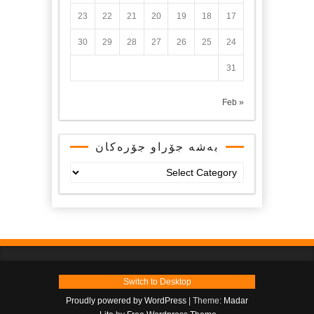
23
22
21
20
19
18
17
30
29
28
27
26
25
24
31
« Feb
بەشە جۆراو جۆرەکان
بەشە
جۆراو
جۆرەکان
Switch to Desktop
Proudly powered by WordPress
|
Theme:
Madar