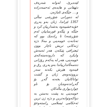
لێده‌برێ‌، له‌وانه‌ شه‌ره‌ف
دێهقانی و هایده‌ی ئه‌حمه‌دزاده‌
و…. جێگه‌ی ئاماژه‌ن.
له‌ ده‌ورانی شۆڕشی ساڵی
1357 ئێراندا، ژنان به‌و یه‌ڕی
خۆبه‌خشییه‌وه‌ به‌شدارییان كرد و
جێگه‌ و پێگه‌و قورساییان له‌م
شۆڕشه‌دا تا ڕاده‌یك بوو كه‌
ته‌نانه‌ت خومه‌ینی و مه‌لا دژه‌
ژنه‌كانی تریش ناچار بوون
ئیعترافی پێبكه‌ن. هه‌ر ئه‌مه‌ش
وایكرد كه‌ داروده‌سته‌كه‌ی
خومه‌ینی، هه‌ر له‌ یه‌كه‌م ڕۆژانی
ده‌سه‌ڵاتدارییاندا به‌و په‌ڕی ڕق و
قینه‌وه‌ هێرش بكه‌نه‌ سه‌ر
بزووتنه‌وه‌ی ژنان و گشت
تواناكانیان بخه‌نه‌ گه‌ڕ بۆ
گه‌ڕاندنه‌وه‌یان بۆ ناو
چواردیواری ماڵه‌كان.
خومه‌ینی به‌ پشت به‌ستن به‌
دواكه‌وتوانه‌ترین و دژه‌ ژن ترین
ئه‌حكامی ئیسلامی ڕاسته‌وخۆ