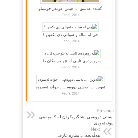
گه‌نده‌ عه‌شق … هێمن عومه‌ر خۆشناو
Feb 9, 2014
چی لە سالە و ئەوانی دی بكەین ؟
Feb 9, 2014
پەروەردەی ئاینی لە نێو حزبەکان دا !
Feb 9, 2014
ئەوین …. بەشی دووەم….. جوانە ئەسوەد
Feb 9, 2014
Previous
لیستی دووه‌می پشتگیریكردن له‌ كه‌مپه‌ینی
نیونه‌ته‌وه‌ی
Next
هه‌ڵه‌بجه‌….ستاره‌ عارف