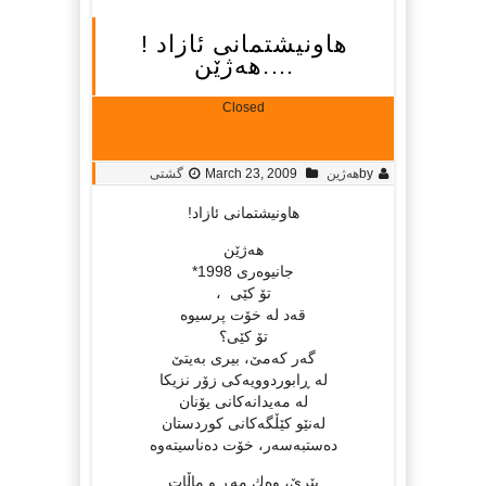
هاونیشتمانی ئازاد !
….هه‌ژێن
Closed
by
هه‌ژین
March 23, 2009
گشتی
هاونیشتمانی ئازاد
!
هه‌ژێن
جانیوه‌ری 1998*
تۆ کێی ،
قه‌د له‌ خۆت پرسیوه‌
تۆ‌ کێی؟
گه‌ر که‌مێ، بیری به‌یتێ
له‌ ڕابوردوویه‌کی زۆر نزیکا
له‌ مه‌یدانه‌کانی یۆنان
له‌نێو کێڵگه‌کانی کوردستان
ده‌ستبه‌سه‌ر، خۆت ده‌ناسیته‌وه‌‌
پێرێ، وه‌ك مه‌ڕ و ماڵات