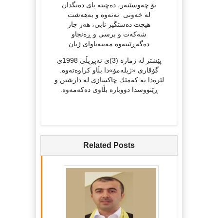
بۆ‌ چه‌وسێنه‌ر، ده‌چیته‌ پای ده‌نگدان
له‌ خه‌ونی نه‌ته‌وه‌ و به‌هه‌شت
هیچت ده‌ستگیر نابی، هه‌ر جار
شه‌که‌ت و برسی و ڕه‌نجاو
ده‌گه‌ڕێیته‌وه‌ مه‌ینه‌تاوای ژیان
پێشتر له‌ ژماره‌ (3)ی ئه‌پڕیڵی 1998ی
گۆڤاری «ژیله‌مۆ»دا بڵاو کراوه‌ته‌وه‌.
لێره‌دا به‌ که‌مێك چاکسازی له‌ دارشتن و
ڕێنووسدا دووباره‌ بڵاوی ده‌که‌مه‌وه‌.
Related Posts