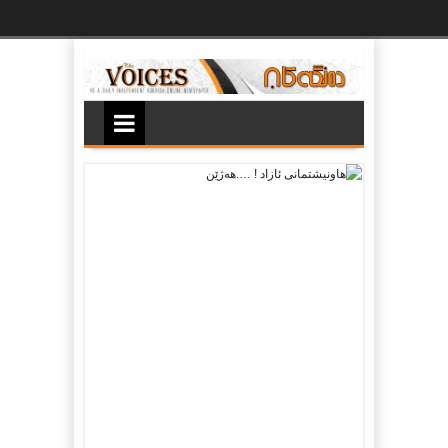
Ski
t
th
conten