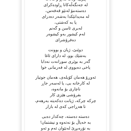
له‌ جه‌نگه‌ڵه‌کانا ڕاوده‌کرای
ده‌سته‌مۆ له‌نێو قه‌فه‌س،
له‌ مه‌یدانێکدا به‌شه‌ر ده‌درای
یا به ‌که‌شتی،
له‌بری ئاسن و گه‌نم
له‌م کیشور به‌و کیشوه‌ر
ده‌فرۆشرای
دوێنێ، ژیان و بوونت
به‌شێك بوو، له‌ دارای ئاغا
گه‌ر به‌ بوێری سورانه‌‌ت نه‌دابا
یاخی ده‌بووی له‌ فه‌رمانی خوا
ئه‌وڕۆ هه‌مان کۆیله‌ی، هه‌مان جوتیار
له‌ کارخانه‌ بی، یا له‌سه‌ر جاڕ
ناچاری‌ بۆ مانه‌وه‌،
بفرۆشی هێزی کار
چرکه‌ چرکه‌، ژیانت ده‌که‌یته‌ به‌رهه‌م،
تا هه‌ڕاجی که‌ی له‌ بازار
ده‌سته‌ ده‌سته‌، چه‌کدار ده‌بی
به‌ خه‌یاڵ بۆ نه‌ته‌وه‌ و نیشتمان!
به‌ نۆره‌بڕێ له‌نێوان ئه‌م و ئه‌و