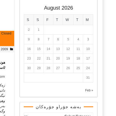
August 2026
S
S
F
T
W
T
M
2
1
Closed
9
8
7
6
5
4
3
16
15
14
13
12
11
10
, 2009
23
22
21
20
19
18
17
هونه
ئاس
30
29
28
27
26
25
24
com
31
زه‌ك
دانی
« Feb
نیگه
وهیچ
به‌ر
بەشە جۆراو جۆرەکان
وگه‌
بەشە