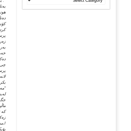
". ب
جۆراو
به‌ن
جۆرەکان
هونه
ده‌ن
كۆنس
كردو
پرسی
زه‌ر
به‌ر
خه‌ر
ده‌ك
چی د
پرسی
لانه
بكرد
"مه‌
له‌ب
جگه‌
ماڵپ
كه‌ 
زه‌ك
!،م
ب