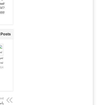
تێ
44?
388
 Posts
ئەو
ئە
014
ext
پاس