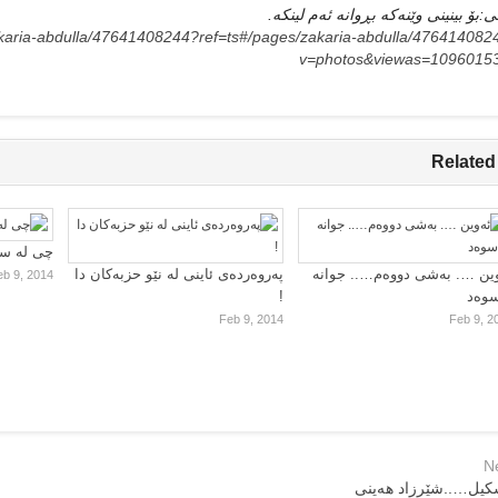
بینی:بۆ بینینی وێنه‌كه‌ بڕوانه‌ ئه‌م لی
karia-abdulla/47641408244?ref=ts#/pages/zakaria-abdulla/476414082
v=photos&viewas=1096015
Related
چی لە سا
ین …. بەشی دووەم….. جوانە
پەروەردەی ئاینی لە نێو حزبەکان دا
eb 9, 2014
سوەد
!
Feb 9, 2014
Feb 9, 2
N
کیل…..شێرزاد هه‌ینی