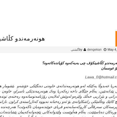
هونه‌رمه‌ندو كڵاشین
May 4
dengekan
by
گشتی
‌رمه‌ندو كڵاشینكۆف چی به‌یه‌كه‌وه‌ كۆیانده‌كاته‌وه‌؟
ۆ عوسمان
Lawa_0@hotmail.
ه‌ریا عه‌بدوڵا یه‌كێكه‌ له‌و هونه‌رمه‌ندانه‌ی خاوه‌نی ده‌نگێكی خۆشه‌و بێشومار هه
 پێدانه‌نێین، به‌ڵام جێگای داخه‌ زه‌كه‌ریا وه‌ك هونه‌رمه‌ندێكی ناسراو، خاوه‌
‌رانی و بێزاریی خه‌ڵك ولێره‌و له‌وێش له‌لایه‌ن رۆژنامه‌نوسانه‌وه‌ ره‌خنه‌ی تو
 كاتێك وه‌ڵامێكی راشكاوانه‌ی بۆ ئه‌و ره‌خنانه‌ نه‌بووه‌ كه‌ئاڕاسته‌ی كراون. نازانم
پرسه‌كان سه‌رقاڵی كاروكه‌سابه‌ته‌و فریای خوێندنه‌وه‌یان ناكه‌وێت؟ هه‌رچه‌نده‌ زه‌
وره‌كان ده‌ناسێنێت، به‌ڵام هه‌ڵوێست ولێدوانه‌كانی پێچه‌وانه‌كه‌یمان پێشانده‌دا