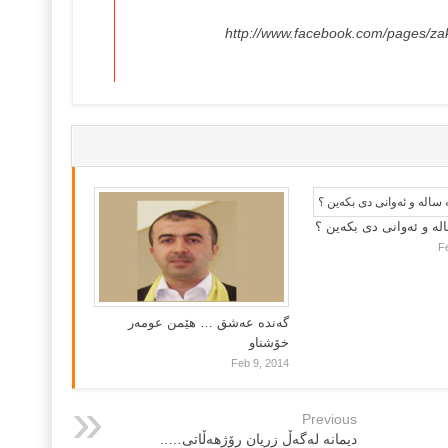
نكه‌.
http://www.facebook.com/pages/za
لە و ئەوانی دی بكەین ؟
F
گه‌نده‌ عه‌شق … هێمن عومه‌ر
خۆشناو
Feb 9, 2014
Previous
دیمانه‌ له‌گه‌ڵ زریان رۆژهه‌ڵاتی…..