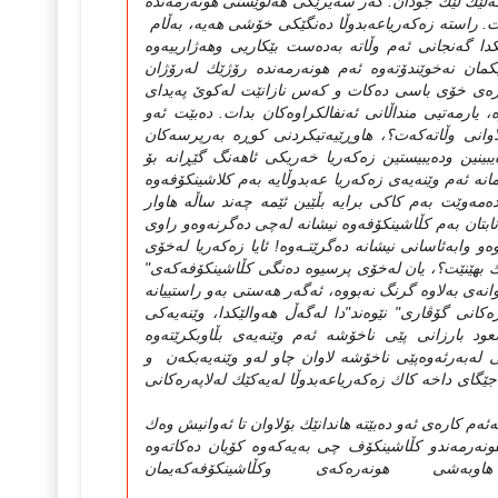
دا گه‌لێك لێك جودان. گه‌ر سه‌یرێكی هه‌ڵوێستی هونه‌رمه‌نده‌
. راسته‌ زه‌كه‌ریاعه‌بدوڵا ده‌نگێكی خۆشی هه‌یه‌، به‌ڵام
ا گه‌نجانی ئه‌م وڵاته‌ به‌ده‌ست بێكاریی وهه‌ژارییه‌وه‌
مان نه‌خوێندۆته‌وه‌ ئه‌م هونه‌رمه‌نده‌ رۆژێك له‌رۆژان
ۆره‌ی خۆی باسی ده‌كات و كه‌س نازانێت له‌كوێ په‌یدای
، یارمه‌تیی منداڵانی ئه‌نفالكراوه‌كان بدات. ده‌بێت ئه‌و
لاوانی وڵاته‌كه‌ت؟، هاوڕێیه‌تیكردنی كوڕه‌ به‌رپرسه‌كان
یبینین وده‌یبیستین زه‌كه‌ریا خه‌ریكی ئاهه‌نگ گێڕانه‌ بۆ
ه‌ ئه‌م وێنه‌یه‌ی زه‌كه‌ریا عه‌بدوڵایه‌ به‌م كلاشینكۆفه‌وه‌
ه‌مه‌وێت به‌م كاكی برایه‌ بڵێین ئێمه‌ چه‌ند ساڵه‌ هاوار
بتان به‌م كڵاشینكۆفه‌وه‌ نیشانه‌ له‌چی ده‌گرنه‌وه‌و راوی
به‌ئاسانی نیشانه‌ ده‌گرێتـه‌وه‌! ئایا زه‌كه‌ریا له‌خۆی
سێك بهێنێت؟، یان له‌خۆی پرسیوه‌ ده‌نگی كڵاشینكۆفه‌كه‌ی"
‌وانه‌ی به‌لاوه‌ گرنگ نه‌بووه‌، ئه‌گه‌ر هه‌ستی به‌و راستییانه‌
كانی گۆڤاری" نێوه‌ند"دا له‌گه‌ڵ هه‌والێكدا، وێنه‌یه‌كی
د بارزانی پێی ناخۆشه‌ ئه‌م وێنه‌یه‌ی بڵاوبكرێته‌وه‌
ی له‌به‌رئه‌وه‌پێی ناخۆشه‌ لاوان چاو له‌و وێنه‌یه‌بكه‌ن و
جێگای داخه‌ كاك زه‌كه‌ریاعه‌بدوڵا له‌یه‌كێك له‌لاپه‌ره‌كانی
كه‌ئه‌م كاره‌ی ئه‌و ده‌بێته‌ هاندانێك بۆلاوان تا ئه‌وانیش وه‌ك
ه‌رمه‌ندو كڵاشینكۆف چی به‌یه‌كه‌وه‌ كۆیان ده‌كاته‌وه‌
ی هونه‌ره‌كه‌ی وكڵاشینكۆفه‌كه‌یمان