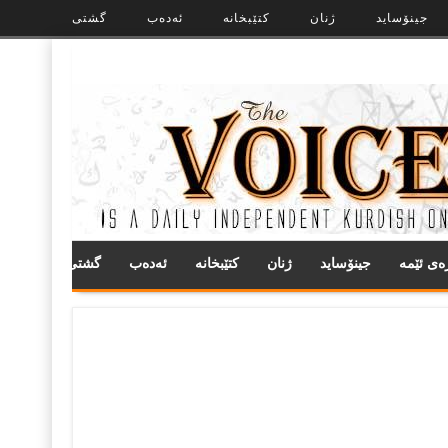
جینۆساید
ژنان
کتێبخانە
ئەدەب
گشتی
ره‌ی ئێمه
جینۆساید
ژنان
کتێبخانە
ئەدەب
گشتی