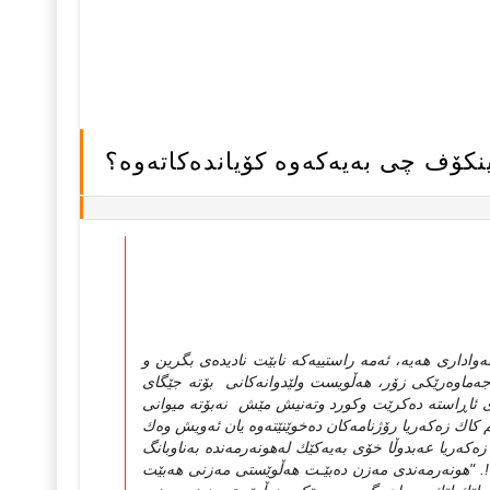
كۆف چی به‌یه‌كه‌وه‌ كۆیانده‌كاته‌وه‌؟
‌واداری هه‌یه‌، ئه‌مه‌ راستییه‌كه‌ نابێت نادیده‌ی بگرین و
ن جه‌ماوه‌رێكی زۆر، هه‌ڵویست ولێدوانه‌كانی بۆته‌ جێگای
ندی ئاڕاسته‌ ده‌كرێت وكورد وته‌نیش مێش نه‌بۆته‌ میوانی
 كاك زه‌كه‌ریا رۆژنامه‌كان ده‌خوێنێته‌وه‌ یان ئه‌ویش وه‌ك
كه‌ریا عه‌بدوڵا خۆی به‌یه‌كێك له‌هونه‌رمه‌نده‌ به‌ناوبانگ
ت!. "هونه‌رمه‌ندی مه‌زن ده‌بێـت هه‌ڵوێستی مه‌زنی هه‌بێت