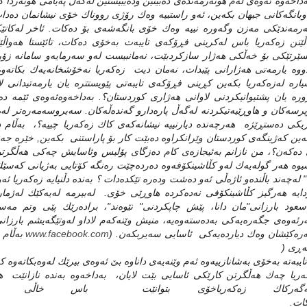
ه‌داخه‌وه‌ ئه‌وه‌ی له‌م هونه‌رمه‌نده‌ی ده‌بینین وده‌یبیستین له‌گه‌ڵ په‌یامی هونه‌ر
اوبانگه‌كانی جیهان بكه‌ین، ئه‌و راستییه‌ وه‌ك رۆژی رووناك خۆی نیشانمان ده‌دات
‌رمه‌ندێكی مه‌زن وگه‌وره‌ نییه‌ وه‌ك خۆی بانگه‌شه‌ی بۆ ده‌كات. ئاخر له‌كاتێكد
اڵێنن زه‌كه‌ریا باس له‌كرینی فڕۆكه‌ی تایبه‌ت به‌خۆی ده‌كات، تائێستا هه‌واڵێك
ێرتێكی بۆ خه‌ڵكی هه‌ژار سازكردبێت، نه‌مانبیست له‌و سه‌رمایه‌و سامانه‌ ز
وه‌ یارمه‌تی هه‌ژارانی پێبدات، نه‌مان دیت زه‌كه‌ریا نه‌خۆشخانه‌یه‌ك بكاته‌وه‌
اره‌ له‌زه‌كه‌ریا بكه‌ین كڕینی فڕۆكه‌ی تایبه‌تی پێویستتره‌ یان یارمه‌تیدانی 
وره‌ یان پشتیوانیكردنی لاوانی هه‌ژاری كوردستان؟. به‌داخه‌وه‌ئه‌وه‌ی ئێمه‌ ده‌
پرسه‌كان و هاوڕێیه‌تیكردنه‌ له‌گه‌ڵ پاره‌دارو گه‌نده‌ڵه‌كان. سه‌یروسه‌مه‌ره‌تر له‌مان
یكی ده‌ستڕێژه‌ هه‌رچه‌نده‌ دیارنییه‌ نیشانه‌كه‌ی كاك زه‌كه‌ریا چییه‌؟، به‌ڵام د
ه‌ین كه‌ژینگه‌ی كوردستان وێرانكراوه‌ ده‌بێت كار بۆ پاراستنی بكه‌ین, خێره‌ جه‌نا
ه‌كه‌ن؟، من نازانم به‌ئیجازه‌ی كام ده‌زگای پۆلیس وئاسایش چه‌كی هه‌ڵگرتوه‌و وا
وه‌ هه‌ر گوله‌یه‌ك له‌و كڵاشینكۆفه‌وه‌ ده‌رده‌چێت ره‌نگه‌ كۆتایی به‌ژیانی كه‌
‌" له‌چه‌ند باڵنده‌و ئاژه‌ڵی ئه‌و ده‌شت وده‌ره‌ تێكده‌دات ؟ به‌نده‌ دڵنیایه‌ زه‌كه‌ریا ئه
ایه‌ هه‌رگیز كڵاشینكۆفی نه‌ده‌كرده‌ هاوڕێی خۆی. له‌بیرمه‌ له‌یه‌كێك له‌ژماره‌
سعود بارزانی"مان دانا، پێش چاپكردنی" نێوه‌ند"، براده‌رێك پێی وتم مه‌سعو
ه‌رئه‌وه‌ی جگه‌ره‌یه‌كی به‌ده‌سته‌وه‌یه‌، منیش وێنه‌كه‌م لاداو له‌وتێگه‌یشم بارزان
ره‌كێشان وه‌ك دیارده‌یه‌كی ئاسایی سه‌یربكه‌ن. (
www.facebook.com
به‌ڵام 
ه‌ڕی (
تایبه‌ته‌ به‌خۆی به‌شانازییه‌وه‌ ئه‌م وێنه‌یه‌ی داناوه‌ بێ ئه‌وه‌ی بیرێك له‌وه‌بكاته‌وه‌ 
ه‌ریا چه‌ك هه‌ڵگرتن كارێكی ئاسایی بێت لایان، به‌داخه‌وه‌ به‌نده‌ نازانێت هون
ه‌گه‌ركاك زه‌كه‌ریاخۆی بتوانێت باس خاڵی هاوبه‌ش
ۆبكات.