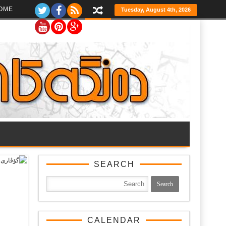
Ski
OME
Tuesday, August 4th, 2026
t
th
conten
SEARCH
CALENDAR