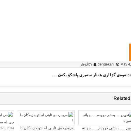
May 4
dengekan
by
گۆڤار
ندنه‌وه‌ی گۆڤاری هه‌نار سه‌یری پاشکۆ بکه‌ن….
Related
چی لە سا
ین …. بەشی دووەم….. جوانە
پەروەردەی ئاینی لە نێو حزبەکان دا
eb 9, 2014