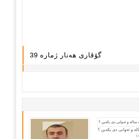
گۆڤاری هه‌نار ژماره‌ 39
لە و ئەوانی دی بكەین ؟
F