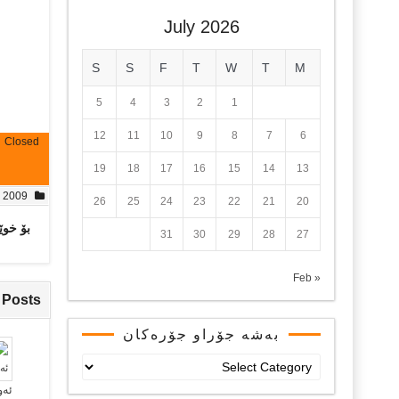
July 2026
S
S
F
T
W
T
M
5
4
3
2
1
12
11
10
9
8
7
6
Closed
19
18
17
16
15
14
13
, 2009
26
25
24
23
22
21
20
بۆ خوێ
31
30
29
28
27
« Feb
 Posts
بەشە جۆراو جۆرەکان
بەشە
جۆراو
ئەو
جۆرەکان