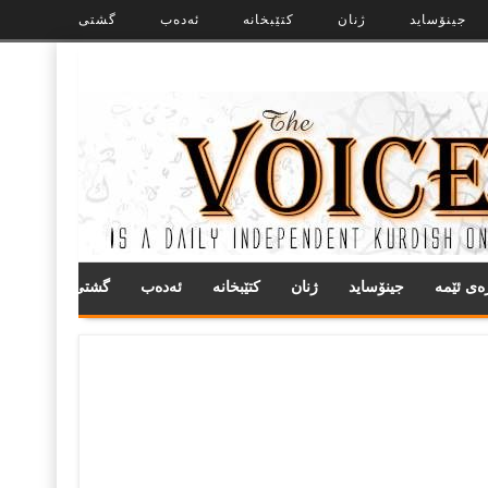
جینۆساید
ژنان
کتێبخانە
ئەدەب
گشتی
ره‌ی ئێمه
جینۆساید
ژنان
کتێبخانە
ئەدەب
گشتی