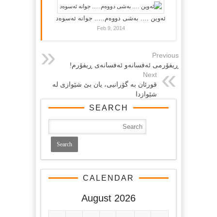
ئەوین …. بەشی دووەم….. جوانە ئەسوەد
Feb 9, 2014
Previous
ڕیفۆرمی ئه‌فسانه‌و ئه‌فسانه‌ی ڕیفۆرم!
Next
قورئان به‌ گۆرانیی، یان بێ‌ شێوازی له‌
شێوازدا
SEARCH
CALENDAR
August 2026