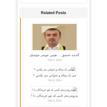
Related Posts
گه‌نده‌ عه‌شق … هێمن عومه‌ر خۆشناو
Feb 9, 2014
چی لە سالە و ئەوانی دی بكەین ؟
Feb 9, 2014
پەروەردەی ئاینی لە نێو حزبەکان دا !
Feb 9, 2014