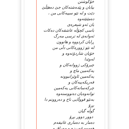
خۆکوشتن
بیابان و پێده‌شته‌کان جێ ده‌هێڵێ
دێت و له‌ نێو سییه‌کانی من ،
ده‌مێنێته‌وه‌
یان ئه‌و شیعره‌ی
باسی کچۆڵه‌ عاشقه‌کان ده‌کات
ئه‌وانه‌ی له‌ ترسی مه‌رگ
ڕایان کردووه‌ و هاتوون
له‌ نێو ژووره‌کانی دڵی من
خۆیان شاردۆته‌وه‌ و
له‌وێدا
چیرۆکی ژووانه‌کان و
یه‌که‌مین ماچ و
یه‌که‌مین ئاوێزانبوونه‌
فه‌ریکه‌ییه‌کان و
چرکه‌ساته‌کانی یه‌که‌مین
توانه‌وه‌یان ده‌نووسنه‌وه‌
به‌نێو قووڵایی ناخ و ده‌روونم دا
بڕۆ
گوڵه‌ گیان
دوور دوور بڕۆ
ده‌مار به‌ ده‌ماری عاتیفه‌م
هه‌موو غه‌ریزه‌ و مه‌راق و