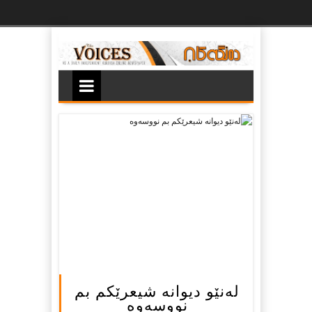
Ski
t
th
conten
له‌نێو دیوانه‌ شیعرێکم بم
نووسه‌وه‌