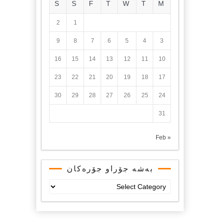
S
S
F
T
W
T
M
2
1
9
8
7
6
5
4
3
16
15
14
13
12
11
10
23
22
21
20
19
18
17
30
29
28
27
26
25
24
31
« Feb
بەشە جۆراو جۆرەکان
بەشە
جۆراو
جۆرەکان