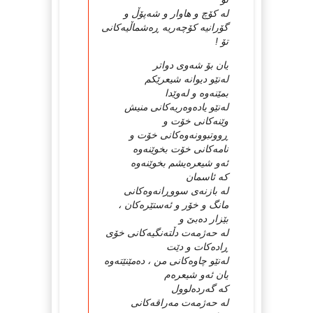
له‌ کۆچ و هاوار و شه‌پۆڵ و
گۆرانیه‌ کۆچه‌ریه‌ ڕه‌شماڵیه‌کانی
تۆ !
یان بۆ شه‌وی دواتر
له‌نێو دیوانه‌ شیعرێکم
بمێنه‌وه‌ و له‌وێدا
له‌نێو یاده‌وه‌ریه‌کانی منیش
وێنه‌کانی خۆت و
ڕووتبوونه‌وه‌کانی خۆت و
نامه‌کانی خۆت بخوێنه‌وه‌
ئه‌و شیعره‌یشم بخوێنه‌وه‌
که‌ ئاسمان
له‌ بازنه‌ی سووڕانه‌وه‌کانی
مانگ و خۆر و ئه‌ستێره‌کان ،
بێزار ده‌بێ و
له‌ حه‌ژمه‌ت دڵته‌نگیه‌کانی خۆی
ڕاده‌کات و دێت
له‌نێو چاوه‌کانی من ، ده‌مێنێته‌وه‌
یان ئه‌و شیعره‌م
که‌ گه‌رده‌لوول
له‌ حه‌ژمه‌ت مه‌راقه‌کانی