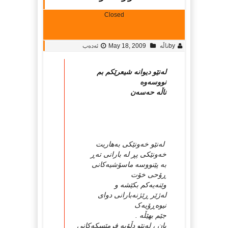
Closed
by
ناڵه‌
May 18, 2009
ئەدەب
له‌نێو دیوانه‌ شیعرێکم بم
نووسه‌وه‌
ناڵه‌ حه‌سه‌ن
له‌نێو خه‌ونێکی به‌هاریت
خه‌ونێکی پڕ له‌ بارانی ته‌ڕ
به‌ پێنووسه‌ ماسۆشیه‌کانی
ڕۆحی خۆت
وێنه‌یه‌کم بکێشه‌ و
له‌ژێر ڕێژنه‌بارانی دوای
نیوه‌ڕۆیه‌ک
جێم بهێڵه‌ .
یان ، له‌نێو دڵۆپه ‌فرمێسکه‌کانی