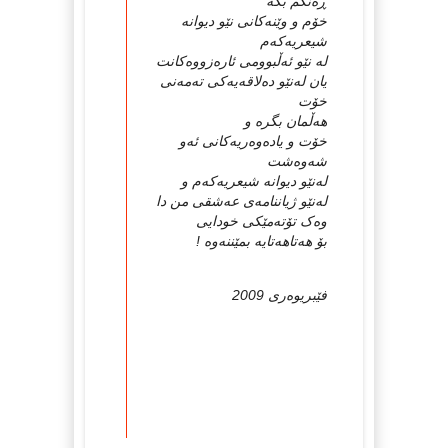
ڕه‌نگم بکه‌
خۆم و وێنه‌کانی نێو دیوانه‌
شیعریه‌که‌م
له‌ نێو ئه‌ڵبوومی ئاره‌زووه‌کانت
یان له‌نێو ده‌لاقه‌یه‌کی ته‌مه‌نی
خۆت
هه‌ڵمان بگره‌ و
خۆت و یاده‌وه‌ریه‌کانی ئه‌و
شه‌وه‌شت
له‌نێو دیوانه‌ شیعریه‌که‌م و
له‌نێو ژیاننامه‌ی عه‌شقی من دا
وه‌ک تۆته‌مێکی خودایی
بۆ هه‌تاهه‌تایه‌ بمێننه‌وه‌ !
فێبریوه‌ری 2009