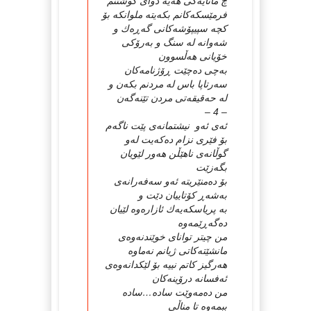
چ مانایه‌كی هه‌یه‌ دوای كوشتنم
فرمێسكه‌كانم بكه‌یته‌ ملوانكه‌ بۆ
كچه‌ سپیپۆشه‌كانی گه‌ڕه‌ك و
شه‌وانه‌ له‌ سنگ و به‌رۆكی
خۆیانی هه‌ڵسوون
به‌چی ده‌چێت ڕۆژنامه‌كان
سه‌رتاپا باس له‌ مردنم بكه‌ن و
له‌ حه‌قیقه‌تی مردن تێنه‌گه‌ن
– 4 –
ئه‌ی ئه‌و نیشتمانه‌ی پێت ناگه‌م
بۆ فێری نزام ده‌كه‌یت له‌و
گوڵانه‌ی ناهێڵن هه‌ور لێویان
بگه‌زێت
بۆ ده‌منێریته‌ ئه‌و سه‌فه‌رانه‌ی
به‌شه‌ڕ كۆتاییان دێت و
به‌ پریاسكه‌یه‌ك ئازاره‌وه‌ لێیان
ده‌گه‌ڕێمه‌وه‌
من چیتر توانای خوێندنه‌وه‌ی
مانشێته‌كاتی ژیانم نه‌ماوه‌
هه‌رگیز كاتم نییه‌ بۆ لێكدانه‌وه‌ی
ئه‌فسانه‌ درۆینه‌كان
من ده‌مه‌وێت ساده‌…ساده‌
ببمه‌وه‌ تا مناڵی