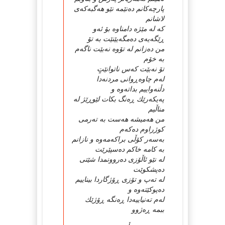
پارچه‌كانم ده‌نێمه‌ نێو هه‌گبه‌كه‌ی
لاشانم
كه‌ له‌ مێژه‌ دامناوه‌ بۆ ئه‌و
ڕێگه‌یه‌ی ده‌مگه‌یێنێت به‌ تۆ
من ده‌زانم له‌ تۆوه‌ نه‌بێت ناگه‌م
به‌ خۆم
تۆ نه‌بێت كه‌س ناتوانێتٍ
له‌م چاوه‌ڕوانی مردنه‌دا
دڵنه‌واییم بداته‌وه‌ و
په‌یكه‌رێك ڕه‌نگ بكات لێوڕێژ له‌
مناڵیم
من هه‌میشه‌ هه‌ست به‌ ته‌رمی
كوژراوم ده‌كه‌م
به‌سه‌ر كۆڵی براكه‌مه‌وه‌ و نازانم
به‌ كامه‌ خاكم ده‌سپێرێت
له‌ نێو ئاڵۆزی ده‌روونمدا شێتی
ده‌پشكوێت
له‌ ته‌پ و تۆزی ڕۆژگاردا بیناییم
ده‌پوكێته‌وه‌ و
له‌م ته‌نیاییه‌دا ڕه‌نگه‌ ڕۆژێك
ببمه‌ ڕه‌ژوو