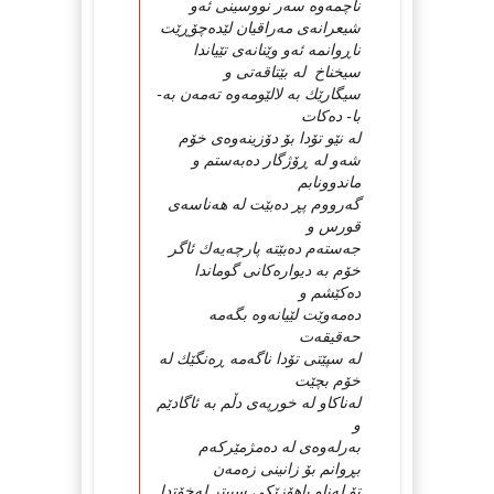
ناچمه‌وه‌ سه‌ر نووسینی ئه‌و
شیعرانه‌ی مه‌راقیان لێده‌چۆڕێت
ناڕوانمه‌ ئه‌و وێنانه‌ی تێیاندا
سیخناخ له‌ بێتاقه‌تی و
سیگارێك به‌ لالێومه‌وه‌ ته‌مه‌ن به‌-
با- ده‌كات
له‌ نێو تۆدا بۆ دۆزینه‌وه‌ی خۆم
شه‌و له‌ ڕۆژگار ده‌به‌ستم و
ماندوونابم
گه‌رووم پڕ ده‌بێت له‌ هه‌ناسه‌ی
قورس و
جه‌سته‌م ده‌بێته‌ پارچه‌یه‌ك ئاگر
خۆم به‌ دیواره‌كانی گوماندا
ده‌كێشم و
ده‌مه‌وێت لێیانه‌وه‌ بگه‌مه‌
حه‌قیقه‌ت
له‌ سپێتی تۆدا ناگه‌مه‌ ڕه‌نگێك له‌
خۆم بچێت
له‌ناكاو له‌ خورپه‌ی دڵم به‌ ئاگادێم
و
به‌رله‌وه‌ی له‌ ده‌مژمێركه‌م
بڕوانم بۆ زانینی زه‌مه‌ن
تۆ له‌ناو باهۆزێكی سپیتر له‌خۆتدا