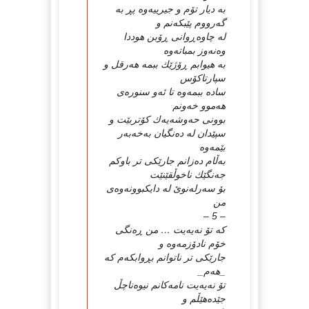
به‌ دیار تۆم و جیرییه‌وه‌ پڕ به‌
گه‌رووم پێبكه‌نم و
له‌ چاوه‌ڕوانی ڕۆبن هوددا
وه‌نه‌وز بمباته‌وه‌
به‌ هیوابم ڕۆژێك ببمه‌ هه‌رقل و
سپارتاكۆس
ساده‌ ببمه‌وه‌ تا ئه‌و سنوره‌ی
هه‌موو خه‌ونم
بوونی حه‌وشه‌یه‌ك كۆتربێت و
سپێدان له‌ ده‌نگیان به‌خه‌به‌ر
بێمه‌وه‌
به‌ڵام ده‌زانم جارێكی تر باوكم
جه‌نگێك ناخوڵقێنێت
بۆ سه‌رله‌نوێ‌ له‌ دایكبوونه‌وه‌ی
من
– 5 –
كه‌ تۆ نه‌یه‌یت … من ڕه‌نگی
خۆم نادۆزمه‌وه‌ و
جارێكی تر ناتوانم بڕوابكه‌م كه‌
_هه‌م_
تۆ نه‌یه‌یت نامه‌كانم نیوه‌ناچڵ
جێده‌هێڵم و