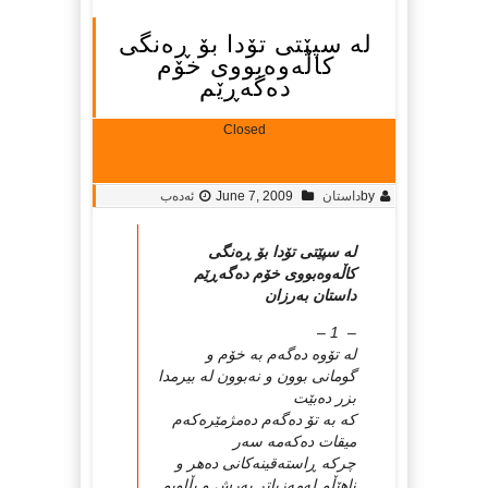
له‌ سپێتی تۆدا بۆ ڕه‌نگی
كاڵه‌وه‌بووی خۆم
ده‌گه‌ڕێم
Closed
by
داستان
June 7, 2009
ئەدەب
له‌ سپێتی تۆدا بۆ ڕه‌نگی
كاڵه‌وه‌بووی خۆم ده‌گه‌ڕێم
داستان به‌رزان
– 1 –
له‌ تۆوه‌ ده‌گه‌م به‌ خۆم و
گومانی بوون و نه‌بوون له‌ بیرمدا
بزر ده‌بێت
كه‌ به‌ تۆ ده‌گه‌م ده‌مژمێره‌كه‌م
میقات ده‌كه‌مه‌ سه‌ر
چركه‌ ڕاسته‌قینه‌كانی ده‌هر و
ناهێڵم له‌مه‌زیاتر په‌رش و بڵاوبم