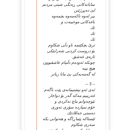
ساباته‌كانی ڕه‌نگی شینی مردنم
لێ ده‌پڕژێنن
بیر له‌وه‌ ناكه‌مه‌وه‌ بچمه‌وه‌
باغه‌كانی موحیبه‌ت و
تك
تك
تك
ترێ‌ بچكێنمه‌ ناو دڵی شكاوم
بۆ دروست كردنی شه‌رابێكی
تازه‌ی عه‌شق
چونكه‌ ئه‌وده‌م دڵنیام عاشقبوون
هیچ نییه‌
له‌ گه‌مه‌یه‌كی بێ‌ مانا زیاتر
– 3 –
ئه‌ی ئه‌و نیشتیمانه‌ی پێت ناگه‌م
غه‌ریبیم مه‌كه‌ گه‌ر بۆ دواجار
نێوچه‌وانم ماچ نه‌كردی و
خۆم سپارده‌ سۆزی ته‌وری
ده‌ستی جه‌للادێك
ئێستاكه‌ پێماڕاگه‌ و هه‌توانی بكه‌
سه‌ری شكاوم