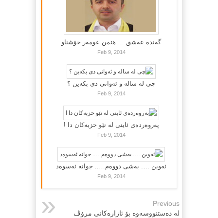
گه‌نده‌ عه‌شق … هێمن عومه‌ر خۆشناو
Feb 9, 2014
چی لە سالە و ئەوانی دی بكەین ؟
Feb 9, 2014
پەروەردەی ئاینی لە نێو حزبەکان دا !
Feb 9, 2014
ئەوین …. بەشی دووەم….. جوانە ئەسوەد
Feb 9, 2014
Previous
له‌ ده‌ستنووسه‌وه‌ بۆ ئازاره‌كانی‌ مرۆڤ