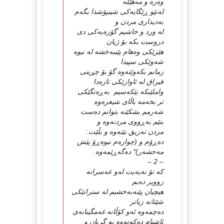
وه‌ره‌ و مه‌هێڵه‌
له‌نێو ڕێگایه‌كی شینپۆشدا بگه‌م
به‌دیداری مردن و
له‌ ورد و خاشیم گۆزه‌یه‌كی دی
دروست بكه‌ بۆ ژیان
هێزێكی وه‌هام پێببه‌خشه‌ له‌ نیوه‌
شه‌وێكی سپیدا
زمانم بكه‌وێته‌وه‌ گۆ بۆ چڕینی
فیراق له‌ ئاوازێكی تازه‌دا
واملێبكه‌ بێكه‌سیم به‌ڕه‌نگێكی
تر بخه‌مه‌ باڵای شیعره‌وه‌
شه‌رمم بشكێنه‌ بتوانم ده‌ست
بنێم به‌ڕووی مردنه‌وه‌ و
مردن ته‌ریق بێته‌وه‌ و بڵێت:
ده‌ڕۆم و (چواره‌م نیوه‌ڕۆ پێش
مه‌حشه‌ر)* ده‌گه‌ڕێمه‌وه‌.
– 2 –
كه‌ تۆ نه‌یه‌یت له‌و عه‌سرانه‌
زوویر ده‌بم
هیچیان پێنه‌به‌خشیم له‌ سترانێكی
شێتانه‌ زیاتر
ده‌چمه‌وه‌ ئه‌و كۆڵانه‌ غه‌مگینانه‌ی
ئاشنام ده‌كه‌نه‌وه‌ به‌ گریان و