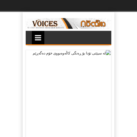
Ski
t
th
conten