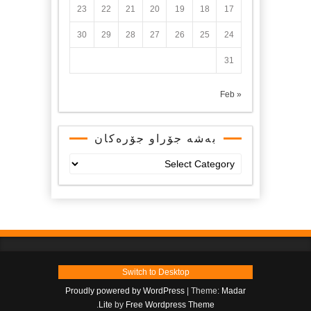
23
22
21
20
19
18
17
30
29
28
27
26
25
24
31
« Feb
بەشە جۆراو جۆرەکان
بەشە
جۆراو
جۆرەکان
Switch to Desktop
Proudly powered by WordPress
|
Theme:
Madar
.
Lite
by
Free Wordpress Theme