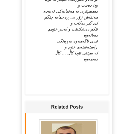
ون ده‌بیت و
ده‌مسپێری به‌ مه‌نفایه‌كی ئه‌به‌دی
مه‌نفاش زۆر بێ‌ ڕه‌حمانه‌ چنگم
لێ‌ گیر ده‌كات و
تێكم ده‌شكێنێت و له‌بیر خۆمم
ده‌باته‌وه‌
ئیدی ناگه‌مه‌وه‌ به‌ڕه‌نگی
ڕاسته‌قینه‌ی خۆم و
له‌ سپێتی تۆدا كاڵ … كاڵ
ده‌بمه‌وه‌
Related Posts