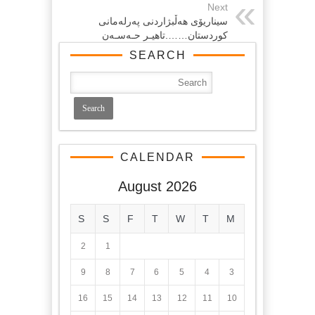
Next
سیناریۆی هه‌ڵبژاردنی په‌رله‌مانی
كوردستان…….تاهیـر حـه‌سـه‌ن
SEARCH
CALENDAR
August 2026
S
S
F
T
W
T
M
2
1
9
8
7
6
5
4
3
16
15
14
13
12
11
10