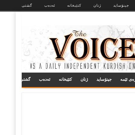
جینۆساید
ژنان
کتێبخانە
ئەدەب
گشتی
ره‌ی ئێمه
جینۆساید
ژنان
کتێبخانە
ئەدەب
گشتی