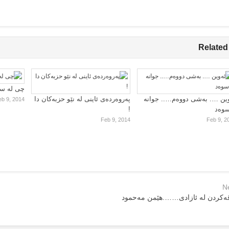
Related
چی لە سا
ین …. بەشی دووەم….. جوانە
پەروەردەی ئاینی لە نێو حزبەکان دا
eb 9, 2014
سوەد
!
Feb 9, 2014
Feb 9, 2
N
قه‌كردن له‌ ئازادی…….هێمن مه‌حمود