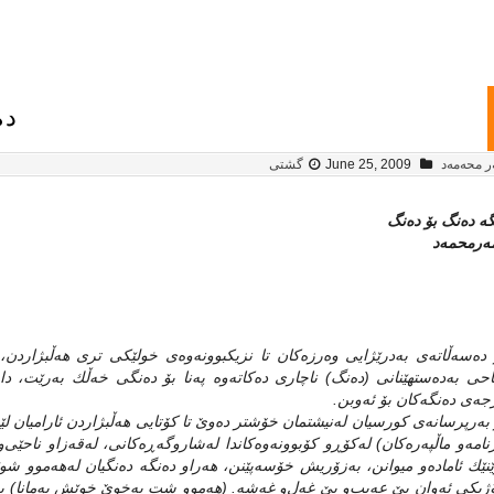
ده
ر محەمەد
June 25, 2009
گشتی
گه‌ ده‌نگ بۆ ده‌نگ
‌رمحمه‌د
 ده‌سه‌ڵاته‌ی‌ به‌درێژایی‌ وه‌رزه‌كان تا نزیكبوونه‌وه‌ی‌ خولێكی‌ تری‌ هه‌ڵبژارد
احی‌ به‌ده‌ستهێنانی‌ (ده‌نگ) ناچاری‌ ده‌كاته‌وه‌ په‌نا بۆ ده‌نگی‌ خه‌ڵك به‌رێت، دا
جه‌ی‌ ده‌نگه‌كان بۆ ئه‌وبن.
 به‌رپرسانه‌ی‌ كورسیان له‌نیشتمان خۆشتر ده‌وێ‌ تا كۆتایی‌ هه‌ڵبژاردن ئارامیان لێده‌بڕ
امه‌و ماڵپه‌ره‌كان) له‌كۆڕو كۆبوونه‌وه‌كاندا له‌شار‌وگه‌ڕه‌كانی‌، له‌قه‌زاو ناحێی‌
ێك ئاماده‌و میوانن، به‌زۆریش خۆسه‌پێنن، هه‌راو ده‌نگه‌ ده‌نگیان له‌هه‌موو شوێنێك ئ
ۆژیكی‌ ئه‌وان بێ‌ عه‌یب‌و بێ‌ غه‌ل‌و غه‌شه‌. (هه‌موو شت به‌خوێ‌ خوێش به‌مانا) به‌