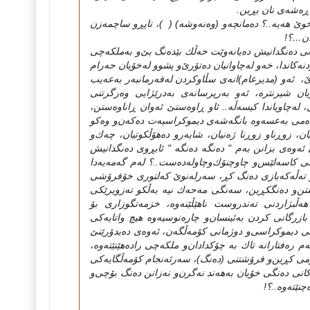
‌ڕه‌شه‌ی‌ نان بڕین.
‌ هه‌یه‌..؟ ده‌مانچه‌و (وه‌نه‌وشه‌) ( )، تاپڕ‌و ساچمه‌زن
ردن…؟!
نی‌ ده‌نگدانیش ده‌یانه‌وێت خه‌ڵك بێده‌نگ بێ‌‌و به‌ملكه‌چی‌
دنه‌كاندا، خه‌و له‌چاوانیان ده‌تۆرێ‌‌و پشوو له‌خۆیان حه‌رام
ێ‌، ئه‌و (مدیرعام)انه‌ی‌ سڵاوكردن له‌فه‌رمانبه‌ر به‌عه‌یب
ن شیرنتره‌، ئه‌و به‌رپرسانه‌ی‌ به‌درێژایی‌ وه‌رگرتنی‌
، له‌چاویاندا كیسه‌ڵه‌.. ئاو ڕاوه‌ستێ‌ ئه‌وان ڕاناوه‌ستن،
ه‌می‌ به‌عسه‌وه‌ بانگه‌شه‌ی‌ دیموكراسیه‌ت ده‌كه‌ن‌و وه‌كو
ن، زوڕناو زوڕنا ژه‌نیان، شایه‌ر‌و ده‌هۆڵكوتیان، چه‌ك‌و
ئه‌وه‌ی‌ بزانن به‌م " ده‌نگه‌ ده‌نگه‌ " ئابڕوی‌ ده‌نگدانیش
یه‌كی‌ كاسه‌لێس‌و چاوچنۆك‌وچاوله‌ده‌ست..؟ له‌م گه‌مه‌یه‌دا
 ته‌ڵه‌كه‌بازی‌ ده‌نگ كڕ، سه‌رله‌نوێ‌ كه‌لتوری‌ خۆفرۆشی‌
ن‌و ده‌نگكڕین، سه‌نگی‌ مه‌حه‌ك نیه‌ به‌ڵكو ته‌زویرێكی‌
هه‌ڵبژاردنی‌ ته‌ندروست ناهێڵێنه‌وه‌، خزمه‌تگوزاری‌ بۆ
 بازرگانی‌ كردن به‌ئینسان‌و چاره‌نوسیه‌وه‌ هیچ واتایه‌كی‌
منانی‌ دیموكراسی‌‌و دوژمانی‌ كۆمه‌ڵگه‌ن، ئه‌وه‌ی‌ ده‌یدۆرێنێ‌
 ره‌فتارانه‌ تاك به‌ چۆكدادان‌و ملكه‌چی‌ راده‌هێنێته‌وه‌،
می‌ كڕین‌و فرۆشتنی‌ (ده‌نگ)، سه‌رئه‌نجام كۆمه‌ڵگایه‌كی‌
انی‌ ده‌نگی‌ خۆیان به‌هه‌ند نه‌گرن‌و نه‌زانن ده‌نگ بۆچی‌‌و
نێته‌وه‌..؟!