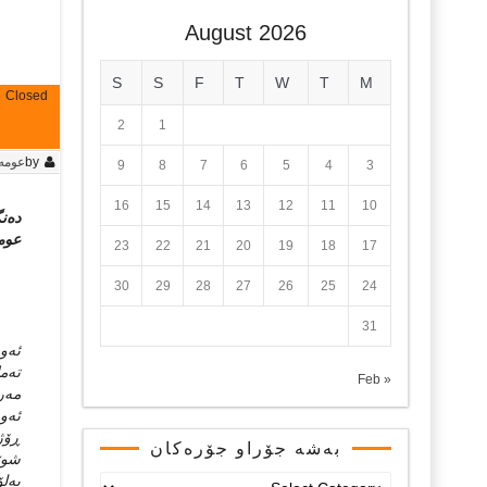
August 2026
S
S
F
T
W
T
M
Closed
2
1
by
عومه‌
9
8
7
6
5
4
3
16
15
14
13
12
11
10
ده‌ن
عومه
23
22
21
20
19
18
17
30
29
28
27
26
25
24
31
ئه‌و
ته‌م
« Feb
مه‌ر
ئه‌و
ڕۆژن
بەشە جۆراو جۆرەکان
شوێن
به‌ل
بەشە