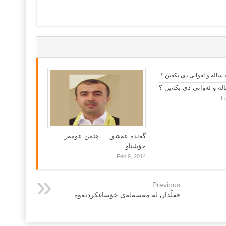
لە و ئەوانی دی بكەین ؟
F
گه‌نده‌ عه‌شق … هێمن عومه‌ر
خۆشناو
Feb 9, 2014
Previous
قفڵدان له‌ مه‌سه‌له‌ی خۆساغكردنه‌وه‌