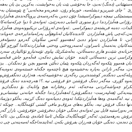
ه‌ستهێنانی‌ (ده‌نگ) نه‌بێ‌، جا به‌خۆشی‌ بێت یان به‌خوایشت، به‌كڕین بێ‌ یان به‌هه
ێ‌ " چای‌ شیرین‌و دیشله‌مه‌، خورما‌و رۆن، شعریه‌و محه‌له‌بی‌" چ پێویستیان به‌خوێ
سیستمێكی‌ نیمچه‌ دیموكراسیشدا چۆن ده‌بن به‌كه‌ره‌سه‌ی‌ پروپاگه‌نده‌ی‌ هه‌ڵبژا
رۆژانی‌ هه‌ڵبژاردندا درۆ سنوری‌ ئاسایی‌ ده‌به‌زێنێ‌، ئه‌وانه‌ی‌ تا دوا چركه‌ساته‌كا
گبدات، ده‌بنه‌ فریشته‌ی‌ دیموكراسی‌ ..ئه‌وانه‌ی‌ له‌ڕۆژانی‌ نزیكبوونه‌وه‌ی‌ هه‌ڵبژار
ه‌ن،كه‌چی‌ پاش هه‌ڵبژاردن كاندیده‌كانیان له‌ناوهۆڵی‌ په‌رله‌مانداپرخه‌ی‌ خه‌ویاند
انن، تا هه‌ڵبژاردن ته‌واو ده‌بێ‌ له‌هه‌موو كه‌س سڵاویان گه‌رم‌و ده‌موله‌فزیا
ه‌كانیان به‌ته‌مه‌ڵ ناسراون، له‌سه‌روه‌ختی‌ وه‌ختی‌ هه‌ڵبژاردنه‌كاندا گورج‌و گۆڵ
حزبانه‌ی‌ شێت‌و هاری‌ ده‌سه‌ڵاتن، به‌له‌شكرێك پیاوی‌ تۆمه‌تبار‌و تۆتالیتاری‌ سه‌رد
كراسی‌ ترین ده‌سه‌ڵاتی‌ ئاینده‌ خۆیان نمایش ده‌كه‌ن، قه‌ڵه‌م‌و جاش قه‌ڵه‌میا
‌یان هه‌موو پێكه‌وه‌ له‌گه‌ڕدان.پێكه‌وه‌ پێمان ده‌ڵێن هه‌موو بچن بۆ ده‌نگدان.. بێ‌ 
ه‌ن، مه‌گه‌ر نازانن به‌پاره‌ به‌خشینه‌وه‌ هیچ ناچننه‌وه‌ جگه‌له‌ خستنه‌وه‌ی‌ نه‌وه‌
له‌كه‌یی‌ ده‌نگده‌ر كوشنده‌ترین ره‌گه‌زی‌ نه‌خۆشییه‌كه‌یه‌، هه‌ژاری‌ ده‌نگفرۆش‌و
ته‌وه‌ گۆڕی‌، مه‌گه‌ر ده‌نگ فرۆشتن خۆ فرۆشی‌ نیه‌..؟! هه‌رچه‌نده‌ ده‌نگ فرۆشت
راو چه‌واشه‌كردنی‌ مه‌حه‌كه‌، ئه‌م ره‌فتارانه‌ هیچ واتایه‌ك بۆ ده‌نگدان‌و 
ینه‌یه‌كی‌ (هه‌لپه‌رست- ده‌نگفرۆش) له‌هه‌ڵبژاردندا جگه‌له‌ خیانه‌تی‌ نیشتمانی‌‌و
 نیه‌. له‌گه‌مه‌ی‌ وه‌ها هه‌ڵبژاردنێكدا ئه‌وه‌ی‌ ده‌یباته‌وه‌ ده‌نگ كڕنیه‌، به‌ڵكو دوژ
ه‌نها ده‌نگ فرۆش نیه‌، به‌ڵكو به‌های‌ مرۆڤ‌و مافی‌ گشتی‌ كۆمه‌ڵگایه‌.. چونكه‌ ئه‌م
ه‌ر به‌وراستیه‌ قایل بین ئه‌وانه‌ی‌ ده‌نگی‌ خۆیان ده‌فرۆشن خۆفرۆشن، بازاڕ گه‌ر
ۆش به‌رهه‌مدێنێ‌، ئه‌گه‌ر كۆمه‌ڵگایه‌ك مێگه‌ل ئاسا ئاماده‌ی‌ بێده‌نگی‌ بێ‌، تاكه‌ك
‌ ده‌ده‌ن، ده‌نگی‌ خۆیان هه‌رزان بفرۆش بكه‌ن..له‌ئاینده‌داجگه‌ له‌مه‌ینه‌تی‌ چی‌ ده‌چ