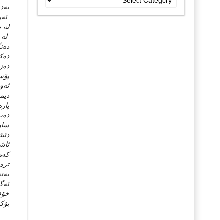
به‌د
جۆراو
ئه‌ر
جۆرەکان
له‌ 
له‌ 
ده‌ن
ده‌ك
ده‌ز
پۆست
ئه‌و
دیمو
پاره
ده‌ب
ساوی
دێنێ
ئاشك
كه‌م
تری‌
به‌ت
ئه‌گ
خۆفر
بۆكێ