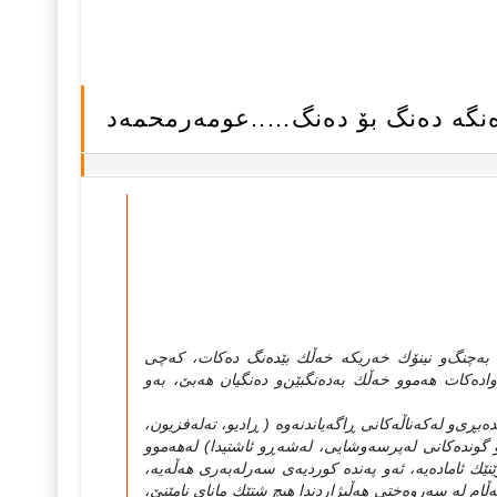
‌نگه‌ ده‌نگ بۆ ده‌نگ…..عومه‌رمحمه‌د
ن، به‌چنگ‌و نینۆك خه‌ریكه‌ خه‌ڵك بێده‌نگ ده‌كات، كه‌چی‌
واده‌كات هه‌موو خه‌ڵك به‌ده‌نگبێن‌و ده‌نگیان هه‌بێ‌، به‌و
ی‌‌و له‌كه‌ناڵه‌كانی‌ ڕاگه‌یاندنه‌وه‌ ( ڕادیو، ته‌له‌فزیون،
‌و گونده‌كانی‌ له‌پرسه‌وشایی‌، له‌شه‌ڕو ئاشتیدا) له‌هه‌موو
اماده‌یه‌، ئه‌و په‌نده‌ كوردیه‌ی‌ سه‌رله‌به‌ری‌ هه‌ڵه‌یه‌،
ڵام له‌ سه‌روه‌ختی‌ هه‌ڵبژاردندا هیچ شتێك مانای‌ نامێنێ‌،