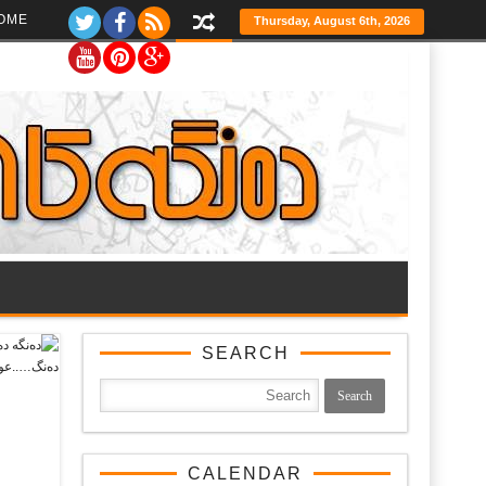
Ski
OME
Thursday, August 6th, 2026
t
th
conten
SEARCH
CALENDAR