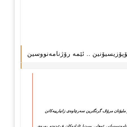
ۆپۆزیسیۆنین .. ئێمه‌ رۆژنامه‌نووسین
بۆ ملیۆنان مرۆڤ گرنگترین سه‌رچاوه‌ی زانیارییه‌كانن
نامه‌نووسانی ئه‌هلی ومیدیا ئازاده‌كان فڕێبده‌نه‌ به‌ره‌ی