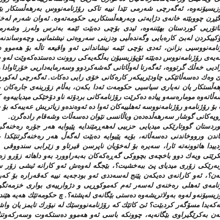
زیسیۆنه‌وه‌، ئه‌گه‌رچی شه‌رمی تێدا نییه‌ تاكی رۆژنامه‌نووس به‌رهه‌ڵستكار بێت
گێڕن چووبێته‌ خانه‌ی دژایه‌تی وبه‌رهه‌ڵستكاریی حكومه‌ته‌وه‌. ئه‌وان شه‌رم له‌خۆ
اتۆریی كوردستان بهێننه‌وه‌، ئیدی بۆچی ده‌بێت ئێمه‌ به‌ترس وله‌رز وشه‌رمنی
كییكردن له‌بێ كاره‌بایی وگه‌نده‌ڵیی ودزینی سه‌روه‌تی نیشتمانیی وچه‌وساندنه‌
امه‌نووسیی بزانن، ئه‌دی بۆچی ئێمه‌ نیشاندانی ئه‌و واقیعه‌ تاڵه‌ بۆ هه‌موو دن
‌یه‌ی رۆژنامه‌نووس ده‌بێته‌ ئۆپۆزیسیۆن به‌ڵگه‌یه‌كی روونت ده‌ستده‌كه‌وێت له‌و شو
ادیی خه‌ڵك گرتووه‌، ئه‌گه‌رنا له‌وڵاتانی گه‌شه‌كردوو وسه‌رمایه‌داریی خۆرئاوادا
ێ وه‌ك ده‌سه‌ڵاتێكی چاودێرییكه‌ر كاره‌كانی خۆی رایی ده‌كات. ئه‌گه‌رچی له‌كور
هه‌ڵستكار یان نه‌یاری سیاسیی حكومه‌ت ئه‌دا بكه‌ن، به‌ڵام زۆرینه‌ی جاره‌كان به
ه‌ڵاته‌وه‌ موماره‌سه‌و پیاده‌ ده‌كرێت رۆژنامه‌كانی بردۆته‌ ناو دۆخێكی میدیاییه‌وه‌
بۆ رۆژنامه‌و رۆژنامه‌نووسه‌ ئه‌هلییه‌كان ئه‌وا ده‌ ئه‌وه‌نده‌و زیاتریش عه‌یبه‌كه‌ ب
په‌كانی گوشار سه‌رهه‌ڵده‌ده‌ن وباڵانسی نێوان ده‌سه‌ڵات وشه‌قام راده‌گرن.
وردستان گووتارێكی میدیایی حزبیی له‌هه‌ڕمێندایه‌ پێیوایه‌ هه‌ر جۆره‌ ره‌خنه‌گ
دن ورووخاندنی ده‌سه‌ڵاته‌، بۆیه‌ پێیوایه‌ ده‌بێت له‌گه‌ڵ هه‌ر ره‌خنه‌گرتنێك
ییدا هاتوونه‌ته‌ ئارا، سه‌یره‌ بۆ له‌خۆیان ناپرسن قیرتاو و زێرابی سندووق
رێتی ویه‌ك دوو باخچه‌ی بچووكی گه‌ڕه‌كه‌كان به‌به‌راوورد به‌و داهاته‌ زۆرو زه‌
ه‌رێكی زۆری میدیای پێ ببه‌خشیت؟، بێجگه‌ له‌وه‌ش ئه‌و كارانه‌ ئیشی زۆر ساد
ه‌ن؟، ئه‌و كارانه‌ی ده‌یكه‌ن پێنج له‌سه‌ددی ئه‌و بودجه‌یه‌ نییه‌ كه‌قه‌راره‌ ب
امه‌ی ئه‌هلی ره‌خنه‌ی له‌سه‌ر ئه‌م كه‌موكوڕیی و دژوارییه‌ی بواری خزمه‌ت
زیسیۆنه‌و له‌وه‌ به‌ولاتریشه‌وه‌ ده‌ستی بێگانه‌ی له‌پشته‌؟. چ حكومه‌تێك هه‌یه‌ هێن
ه‌كه‌یدا مسۆگه‌ر كردبێت؟ ئێ كاتێك كه‌ رۆژنامه‌نووسێك له‌ نیۆرك تایمز یان واشن
ه‌ن به‌كرێگیراوی بێگانه‌یه‌، چوونكه‌ باسی ئه‌و هه‌موو ده‌ستكه‌وت وسه‌ركه‌وتنان