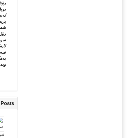
رۆشن
بڕیا
له‌ب
پزیش
شه‌ب
رۆژن
سوپا
لایه
نیی
به‌ه
وبه‌
 Posts
ئەو