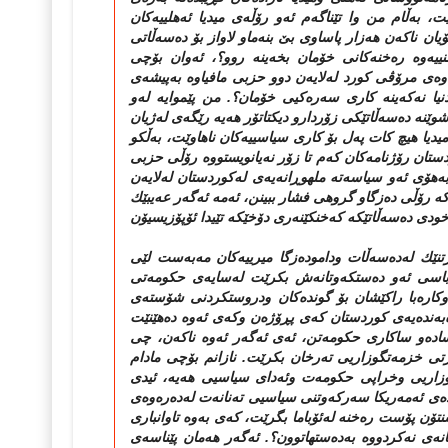
، به‌ڵام من وا تێناگه‌م ئه‌و رۆڵه‌ی میدیا ئه‌هلییه‌كان
یان ناكه‌ن هه‌زار پاساوی بێ بنه‌ماو لاواز بۆ ده‌سه‌ڵاتی
یه‌وه‌ ره‌خنه‌كانی خۆمان بخه‌ینه‌ روو؟، ئه‌وان بۆچی
وه‌ی مرۆڤی كورد له‌لایه‌ن دوو حزبی مافیاوه‌ به‌پیشه‌ی
یا نه‌كه‌ینه‌ كاری سه‌ره‌كیی خۆمان؟. من پێموایه‌ له‌و
ێنه‌ ده‌سه‌ڵاتێكی زۆردارو دیكتاتۆر هه‌یه‌ رێگه‌ی له‌ژیان
 میدیا هیچ كات په‌ل بۆ كاری سیاسییه‌كان ناهاوێت، به‌ڵكو
دستان رۆژنامه‌كان كه‌م تا زۆر نه‌یانویستووه‌ رۆڵی حزبی
‌هۆی ئه‌و سیاسه‌ته‌ ملهوڕانه‌یه‌ی له‌كوردستان له‌لایه‌ن
 كه‌ رۆڵی ده‌زگاو گروهی فشار ببینن، ئه‌مه‌ ئه‌گه‌ر عه‌یبێك
ۆ خودی ده‌سه‌ڵاتێكه‌ كه‌خنكێنه‌ری دۆخێكه‌ تێیدا ئۆپۆزیسیۆن
رتنێك له‌ده‌سه‌ڵات وداموده‌زگا میرییه‌كان مه‌به‌ست لێی
دا باسی ئه‌و ده‌ستكه‌وتانه‌ش بكرێت له‌سایه‌ی حكومه‌تی
ی وكاره‌با راكێشان بۆ گونده‌كان ودروستكردنی شۆسته‌ی
به‌نده‌یه‌ی كوردستان كه‌ی پڕۆژه‌ن وكه‌ی ئه‌وه‌ ده‌هێنێت
ه‌و ساكاری حكومه‌تن، ئه‌ی ئه‌گه‌ر ئه‌وه‌ ناكه‌ن، چی
ۆ كه‌رتی خزمه‌تگوزاریی ته‌رخان بكرێت. نازانم بۆچی مادام
گوزاریی وخراپی حكومه‌ت وئه‌دای سیاسیی هه‌یه‌، ئیدی
ده‌ی ئه‌مه‌ریكا سه‌ركه‌وتنی سیاسیی ته‌نانه‌ت له‌ده‌ره‌وه‌ی
تۆن پۆست ره‌خنه‌ له‌ئۆباما بگرێت، كه‌ی به‌وه‌ تاوانباری
ه‌ی نه‌كردووه‌ به‌ده‌ستهاتوون؟. ئه‌گه‌ر هه‌مان پێناسه‌ی