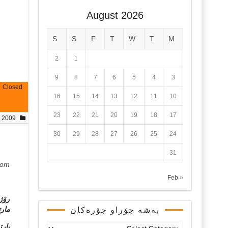
August 2026
S
S
F
T
W
T
M
2
1
9
8
7
6
5
4
3
Closed
16
15
14
13
12
11
10
23
22
21
20
19
18
17
, 2009
30
29
28
27
26
25
24
31
ستی
com
« Feb
رۆژن
مارت
بەشە جۆراو جۆرەکان
بەشە
پارت