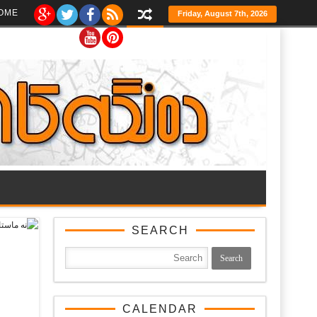
Ski
OME
Friday, August 7th, 2026
t
th
conten
SEARCH
CALENDAR