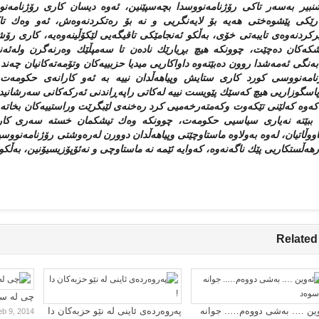
بیر به‌سه‌ر تاكی رۆژنامه‌نووسدا بچه‌سپێنین، ئه‌وه‌ دیسان كاری رۆژنامه‌نووس
رێكی پێشوه‌ختی هه‌یه‌ بۆ لایه‌نگریی و نه‌ بۆ ره‌تكردنه‌وه‌ش، ئه‌و وه‌ك 
یركردنه‌وه‌ی تایبه‌تی خۆی، به‌ڵكو ئه‌نجامێكی تاقیگه‌یی لێكۆڵینه‌وه‌یه‌، كاری
كه‌كان ده‌چێت، چوونكه‌ هیچ بڕیارێك ناده‌ن تا سه‌مپڵێك وه‌رنه‌گرن وله‌ئه‌نج
ه‌نگی ئه‌مه‌شدا روون ده‌بێته‌وه‌ داواكاریی میدیا حزبییه‌كان وتۆمه‌ته‌كانیان چه‌
امه‌نووسی كورد كاری ستایش وپیاهه‌ڵدان نییه‌ به‌ ئه‌و كارانه‌ی حكومه‌ت ل
سگوزاریی هیچ كه‌سێك پێویست نییه‌ له‌كاتی راپه‌ڕاندنی ئه‌ركه‌كانی سه‌رشانیدا،
‌كه‌وه‌ كه‌لێنی تێكه‌وت وكه‌مته‌رخه‌میی كرد ره‌خنه‌ی لێبگرێت وراستییه‌كان بخاته
ه‌ ببێته‌ نه‌یاری سیاسیی حكومه‌ت، چوونكه‌ وه‌ك تیشكمان خسته‌ سه‌ری كار
اووڵاتیان، له‌وه‌ به‌ولاوه‌ ماستاوچێتی وپیاهه‌ڵدان دوورن له‌ره‌وشتی رۆژنامه‌نووس
رهه‌ڵستكاریی پێك ناگه‌نه‌وه‌، كه‌وایه‌ ئێمه‌ نه‌ ماستاوچی و نه‌ئۆپۆزیسیۆنین، به‌
Related
چی لە سا
ین …. بەشی دووەم….. جوانە
پەروەردەی ئاینی لە نێو حزبەکان دا
eb 9, 2014