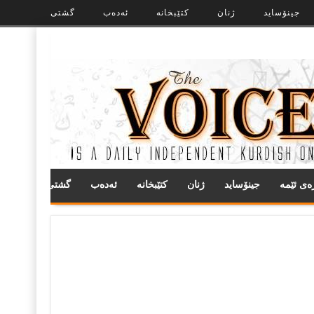
جینۆساید
ژنان
کتێبخانە
ئەدەب
گشتی
ره‌ی ئێمه
جینۆساید
ژنان
کتێبخانە
ئەدەب
گشتی