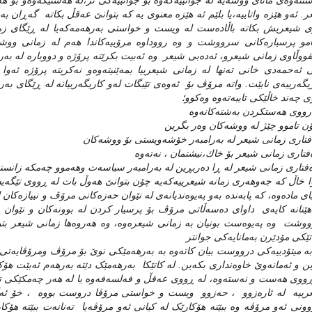
تنه‌وه‌ی مانای ووشه‌یه‌ له‌ جوانییه‌که‌وه‌ بۆ جوانییه‌کی تر،له‌ هه‌ستێکه‌وه‌و ب
. ئه‌و هێزه‌ واتاییه‌،یا بلێم ئه‌ هێزه‌ معنوی یه‌ که‌ بتوانێ عه‌قڵ بکاته‌ گه‌ڕان ب
 شیعریش بکاته‌ باڵاده‌ست له‌ ویست و خواستی به‌رهه‌مه‌که‌یا له‌ ڕێگای زمان
امو پرسیاره‌کانی سرووشت و وه‌ رووداوه‌ مرۆییه‌کاندا هه‌م له‌ زمانی ووشه‌وه
قووڵاوی زمانی شیعرو، ئه‌ده‌بی شیعر وه‌ ئه‌بیت بکرێته‌ پرۆژه‌ و دووباره‌ له‌ به‌رهه
 ئه‌حمه‌دی خانی ته‌نها له‌ زمانی شیعرییا بمه‌ێنیته‌وه‌و نه‌کریته‌ پرۆژه‌ ئه‌وا 
یگه‌رییه‌ی نابێت. واته‌ مرۆڤ بۆ ئه‌وه‌ی تێبگات له‌و کاریگه‌رییانه‌ له‌ ڕێگای به‌ر
 چه‌ند خاڵێکی تایبه‌ته‌وه‌ وه‌کوو؛
‌رووی هه‌ستکردن به‌شته‌کانه‌وه‌
ن تاموو چێژ له‌ ووشه‌کان وه‌ر بگرین
فتاری زمانی شیعر له‌ به‌رامبه‌ر خۆشه‌ویستی بۆ ووشه‌کان
‌فتاری زمانی شیعر بۆ خاك،نیشتمان ، نه‌ته‌وه‌
‌فتاری زمانی شیعر له‌ ڕا ده‌ربڕین له‌ به‌رامبه‌ر سیاسه‌ت وهه‌موو چه‌مکه‌ زانستی
ا خاڵ که‌ جه‌وهه‌ری زمانه‌ شیعرییه‌که‌یه‌ چۆن بتوانێ هه‌وڵ بات له‌ ڕووی تێگه‌یشتنه
ای ماده‌وه‌، که‌ پابه‌نده‌ به‌و په‌یوه‌ندیانه‌ی له‌ نێوان حه‌زه‌کانی مرۆڤ و نییازه‌
هێنانه‌ کایه‌ی داوای ده‌سه‌ڵاتی مرۆڤ بۆ پرسیار کردن له‌ بوونه‌کان و نێوا
شت وه‌ په‌یوه‌ست بونیان به‌ زمانی شیعره‌وه‌، وه‌ هه‌روه‌ها زمانی شیعر بتوانێ می
‌تێکی مۆدێرن به‌مانایه‌کی جوانتر
به‌ میتۆدییه‌کی درووست بیان کاته‌وه‌ به‌ به‌رهه‌مێکی نوێ بۆ مرۆڤ ومرۆڤایه‌تی بۆ
ن و ئه‌مانه‌وێ خاوه‌نداری بکه‌ین. له‌ کاتێکا به‌رهه‌مێک دێته‌ به‌رهه‌م ئه‌بێت
ڕووی هه‌ست و نه‌سته‌وه‌، له‌ ڕووی عه‌قڵ و فه‌لسه‌فه‌وه‌ یا له‌ هه‌ر چه‌مکێکی تری ژی
ییه‌ له‌ ئاره‌زوو ، حه‌زوو ویست و خواستی مرۆڤا دروست بووه‌ ، خۆ ئه‌گه‌ر وا
وونی ئه‌و مرۆڤه‌ وه‌ ببێته‌ هۆکارێک له‌ کیانی ئه‌و مرۆڤه‌یا ته‌نانه‌ت ببێته‌ هۆکا