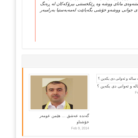
ستنه‌وه‌ی مانای ووشه‌ وه‌ ڕێکخستنی بیرۆکه‌کان له‌ ڕه‌نگ
 جوانی ووشه‌و خۆشی بگه‌یانێت له‌مه‌به‌ستیا به‌رامبه‌ر
لە و ئەوانی دی بكەین ؟
F
گه‌نده‌ عه‌شق … هێمن عومه‌ر
خۆشناو
Feb 9, 2014