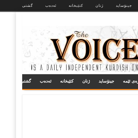
جینۆساید
ژنان
کتێبخانە
ئەدەب
گشتی
ره‌ی ئێمه
جینۆساید
ژنان
کتێبخانە
ئەدەب
گشتی