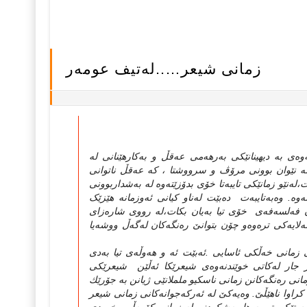
زمانی شیعر…..له‌تیف عومه‌ر
ه‌ی به‌ دیهینانێکی به‌رهه‌می عه‌قڵ و به‌کارهێنانی له‌
 له‌ نێوان بوونی مرۆڤ و سرووشتا ، که‌ عه‌قڵ ناتوانی
ه‌نێو زمانێکی تایبه‌تا خۆی بدۆزێته‌وه‌ له‌ به‌شداربوونی
ه‌. وه‌به‌تایبه‌ت ده‌بێت له‌ناو کیانی ئه‌وزمانه‌ هێزێک
ۆن فه‌لسه‌فه‌ی خۆی تیا به‌یان بکات،له‌ رووی شاره‌زای
لایه‌کی تره‌وه‌و چۆن بتوانێ ره‌نگه‌کان له‌گه‌ڵ ووشه‌یا
نی زمانی خه‌ڵکی ئاسایی .ئه‌بێت ئه‌ و هه‌وڵه‌ی تیا به‌دی
ر جار له‌کاتی خوێندنه‌وه‌ی شیعرێکا ئه‌ڵێن شیعرێکی
انی ره‌نگه‌کانن زمانی ناسکیو ململانێی ژیانن به‌ جۆرێك
کراوا ناهێڵێ. وه‌یه‌کێ له‌ ئه‌رکه‌جوانه‌کانی زمانی شیعر