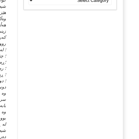
گواس
جۆراو
شیعر
جۆرەکان
هێزی
وه‌ڵ
هه‌ڵ
زینی
که‌ر
رووی
؛ له
؛ چۆ
؛ڕه‌
؛ ره
؛ ڕه
؛ دو
دونی
وه‌ 
سروو
بابه
وه‌ 
بووی
له‌ 
شیعر
ده‌ر