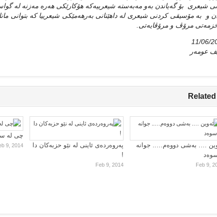
ی شیعری بۆ گه‌یاندن به‌و مه‌به‌سته‌ شیعرییه‌که‌ هۆکارێکی هه‌ره‌ مه‌زنه‌ له‌ گوا
 و به‌ مۆسیقی کردنی شیعری له‌ داهێنانی به‌رهه‌مێکی شیعرییا که‌ بتوانی مانای
خزمه‌تی مرۆڤ و مرۆڤایه‌تی.
11/06/2
یف عومه‌ر
Related
چی لە سا
ین …. بەشی دووەم….. جوانە
پەروەردەی ئاینی لە نێو حزبەکان دا
eb 9, 2014
سوەد
!
Feb 9, 2014
Feb 9, 2