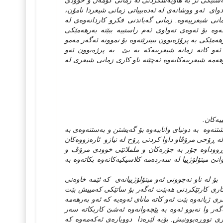
ۆ هه‌ستێکی تر به‌ هاوبه‌شکردنی له‌ زمانی کۆمه‌ڵ و خوودی
ه‌دوای ئه‌و ووشانه‌ی له‌ ئه‌ده‌بییاتی زمانی شیعردا نامۆن،
ی شیعرییه‌وه‌. زمانی گه‌یاندنی فکرو کاردانه‌وه‌ی له‌
‌ بۆ ئه‌وه‌ی ته‌واوی ئه‌م راستییه‌ ببێته‌ به‌رهه‌مێکی
‌مێکی به‌ پرۆژه‌بوون ببینرێته‌وه‌ بۆ نموونه‌ ئه‌گه‌ر مه‌مو
ئه‌و کاته‌ زمانه‌ شیعرییه‌که‌ به‌ بێ به‌ پرژه‌بوون ئه‌و
هه‌مه‌ شیعرییه‌کانه‌وه‌ ئه‌چێته‌ ناو کاری زمانی شیعری له‌
یه‌کان.
‌وه‌ به‌ دونیای واتاییه‌وه‌ بۆ گه‌یشتن و به‌ستنه‌وه‌ی به‌
کان له‌ ڕۆحی مرۆڤاو داوا کردنی ڕۆح له‌ نیازو ئاره‌زووه‌کان
ن ڕووداوه‌ جۆر به‌ جۆره‌کان و ململانێی خوودی مرۆڤ و
تۆلۆژییا له‌ سه‌رده‌مه‌ کلاسیکیه‌کانه‌وه‌ بکاته‌وه‌ به‌
 له‌ ناو نه‌چوونی ئه‌و میتۆلۆژییانه‌ی که‌ ئێمه‌ خاوه‌نی
 هۆکاری کارتێکردنی هه‌بێت ئه‌گه‌ر بۆ ساتێکی که‌مییش بێت
انه‌وه‌ بێت ئه‌و کاته‌ مانای ئه‌وه‌یه‌ که‌ ئه‌و به‌رهه‌مه‌
 نه‌بوو ئه‌وه‌ به‌ پێچه‌وانه‌وه‌ ئه‌شێ کاربکاته‌ سه‌ر
ری تووڕه‌بوونیش. بۆیه‌ لێره‌دا دووباره‌ی ئه‌که‌مه‌وه‌ که‌