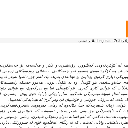
July 9
dengekan
by
ئەدەب
ییه‌ له‌ کۆکردنه‌وه‌ی که‌للتوور، ڕۆشنبیری،و فکر و فه‌لسه‌فه‌ بۆ خه‌ستکردنه‌و
ستن وه‌ کۆکردنه‌وه‌ی هه‌موو ئه‌و چه‌مکانه‌ی به‌شانی ڕوداوه‌کانی زه‌مه‌ن
ریکی دیاری کراوی بۆدابنێ.بۆ هێنانه‌دی به‌رهه‌مێك له‌م جۆره‌ ئه‌وا شیعر ئه‌بێت،ل
ی ساناو،ساده‌ی نێو کۆمه‌ڵ وه‌ به‌ تێکه‌ڵ بوونی هه‌موو چه‌مکه‌ زانستییه‌کانه‌و
دابکات که‌ بتوانێ کاری گه‌ری نێو کۆمه‌ڵی تییا وه‌ ده‌رکه‌وێ، وه‌ بتوانێ چ
ه‌وه‌ له‌ناو تووێشه‌به‌ره‌یکی ناسکوو سازوارێکی پاراوا خۆی ببینێو بناسینێ، له‌
گ بکات که‌ مرۆڤ جووانی و خۆشییان لێ وه‌ر گرێ له‌ هێمایه‌کی ئه‌ده‌بییا.
ا بتوانێ زمانه‌ شیعرییه‌که‌ جییا بکاته‌وه‌ له‌ زمانی ده‌ره‌وه‌ی شیعرو،قسه‌کرد
ێت که‌ داهێنه‌رێکی مۆسیقی شیعرییه‌.هه‌ر ئه‌وه‌شه‌ که‌ خوێنه‌ری شیعر زۆ
قییه‌، هه‌ست ئه‌که‌ن که‌ ئه‌و قسانه‌ ته‌واو زمانێکی شیعرن، زمانی مۆسیقین،زم
هێزی داهێنانی واتایی ئه‌بێت ، که‌ له‌ رێگای عه‌قڵه‌وه‌ خۆی له‌ سنوورێکی دیاری 