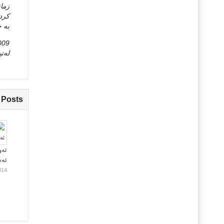
زمان
کردن
به‌ 
009
له‌ت
 Posts
ئەو
ئە
014