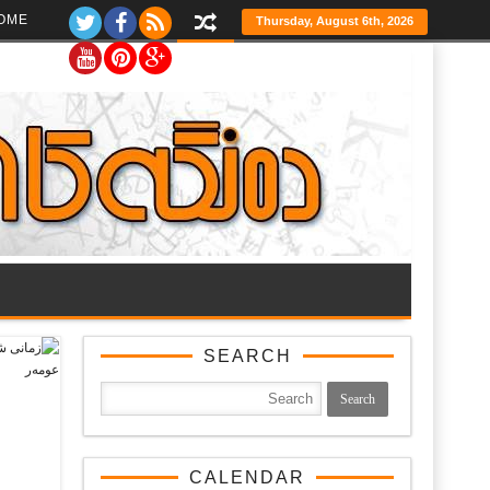
Ski
OME
Thursday, August 6th, 2026
t
th
conten
SEARCH
CALENDAR