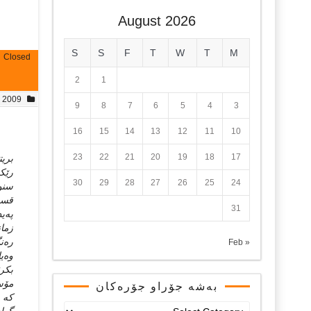
August 2026
S
S
F
T
W
T
M
Closed
2
1
, 2009
9
8
7
6
5
4
3
16
15
14
13
12
11
10
23
22
21
20
19
18
17
بریت
رێکخ
30
29
28
27
26
25
24
سنوو
قسه‌
31
په‌ی
زمان
ره‌ن
« Feb
وه‌ی
بکر
مۆسی
بەشە جۆراو جۆرەکان
که‌ 
بەشە