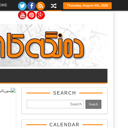
Ski
OME
Thursday, August 6th, 2026
t
th
conten
SEARCH
CALENDAR