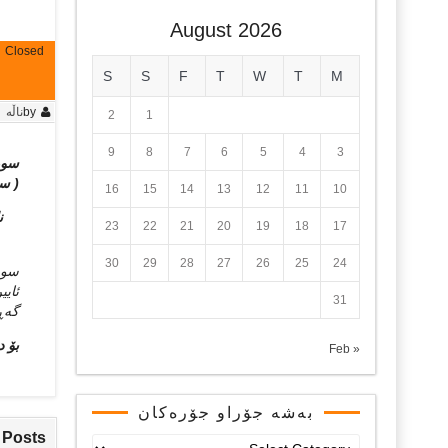
August 2026
Closed
S
S
F
T
W
T
M
by
ناڵه‌
2
1
9
8
7
6
5
4
3
سوری
( سو
16
15
14
13
12
11
10
ناڵ
23
22
21
20
19
18
17
–
30
29
28
27
26
25
24
سوری
ئایی
31
گه‌ڕ
بۆ د
« Feb
بەشە جۆراو جۆرەکان
 Posts
بەشە