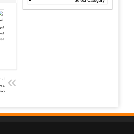
جۆراو
جۆرەکان
ئەو
ئە
014
ext
ڕۆش
ده‌