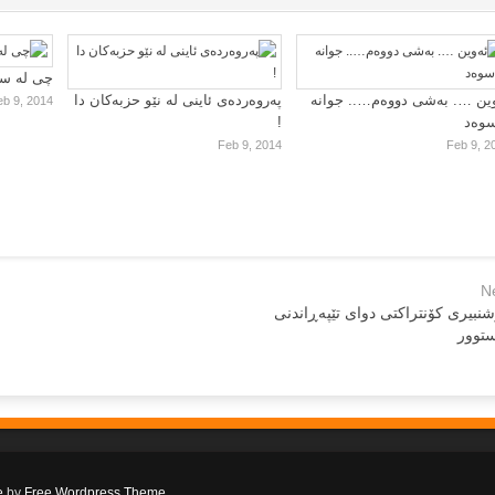
چی لە سا
ین …. بەشی دووەم….. جوانە
پەروەردەی ئاینی لە نێو حزبەکان دا
eb 9, 2014
سوەد
!
Feb 9, 2014
Feb 9, 2
N
نبیری کۆنتراکتی دوای تێپه‌ڕاندنی
ستوور
e
by
Free Wordpress Theme