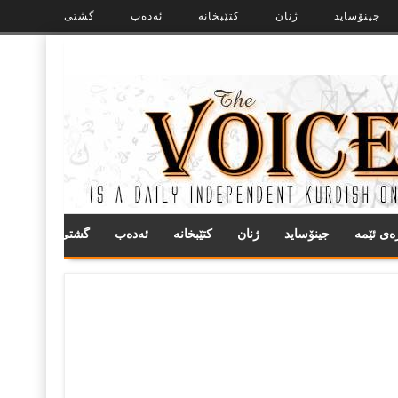
جینۆساید
ژنان
کتێبخانە
ئەدەب
گشتی
ره‌ی ئێمه
جینۆساید
ژنان
کتێبخانە
ئەدەب
گشتی