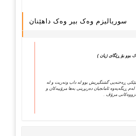
سوریالیزم وه‌ک بیر وه‌ک داهێنان
ه‌ک بوو بۆ ڕێگای ژیان )
نینێکی ڕه‌خنه‌یی گشتگیریش بوو له‌ داب ونه‌ریت و له‌
ه‌م ڕیگه‌یه‌وه‌ ئامانجیان ده‌ربڕینی به‌ها مرۆییه‌کان و
ره‌زووه‌کانی مرۆڤ .