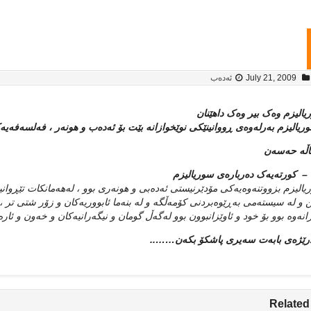
July 21, 2009
ئەدەب
الیزم وه‌ک بیر وه‌ک داهێنان
ریالیزم به‌رله‌وه‌ی ڕووانینێکی نوێخوازانه‌ بێت بۆ ئه‌ده‌ب و هونه‌ر ، فه‌لسه‌فه‌ی
ه‌ حه‌سه‌ن
 کورته‌یه‌ک ده‌رباره‌ی سوریالیزم
الیزم بزووتنه‌وه‌یه‌کی مۆدێرنیستی ئه‌ده‌بی و هونه‌ری بوو ، له‌هه‌مانکات تێڕوا
ن و له‌ سیسته‌می به‌ڕێوه‌بردنی کۆمه‌ڵگه‌ و له‌ بنه‌ما ئابووریه‌کان و زۆر شتی تر ، ل
انه‌وه‌ بوو بۆ خود و ئاوێزانبوون بوو له‌گه‌ڵ گومان و نیگه‌رانیه‌کان و خه‌ون و ئا
رێژه‌ی بابه‌ت سه‌یری پاشکۆ بکه‌ن……..
Related