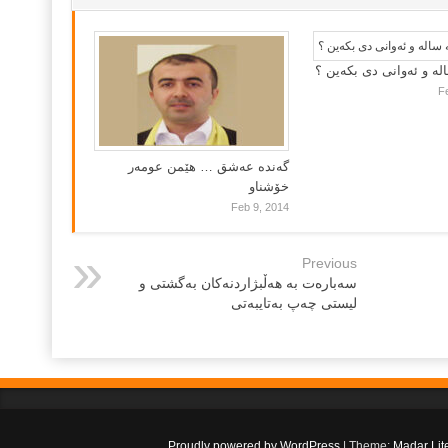
لە و ئەوانی دی بكەین ؟
F
گه‌نده‌ عه‌شق … هێمن عومه‌ر
خۆشناو
Feb 9, 2014
Previous
سه‌باره‌ت به‌ هه‌ڵبژاردنه‌کان به‌گشتی و
لیستی چه‌پ به‌تایبه‌تی
.
Proudly powered by WordPress
|
Theme:
Madar Lit