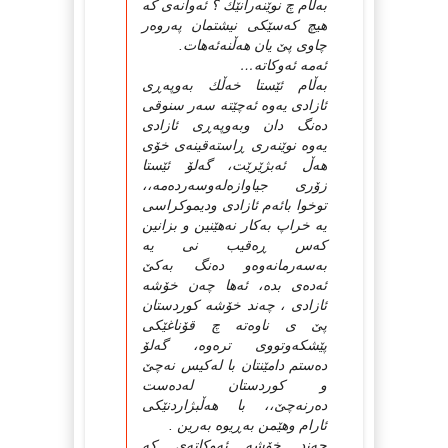
به‌ڵام چ نوێنه‌رانێك ؟ ئه‌وانه‌ی که‌
هیچ که‌سێکی نیشتمان په‌روه‌ر
چاوی پێ یان هه‌ڵنه‌ئه‌ها‌ت.
ئه‌مه‌ ئه‌وکاته‌…
به‌ڵام ئێستا خه‌ڵك به‌وپه‌ڕی
ئازادی یه‌وه‌ ئه‌چێته‌ سه‌ر سنوقی
ده‌نگ دان وبه‌وپه‌ڕی ئازادی
یه‌وه‌ نوێنه‌ری ڕاسته‌قینه‌ی خۆی
هه‌ڵ ئه‌بژێرێت، گه‌لۆ ئێستا
زۆری جیاوازه‌له‌وسه‌رده‌مه‌،،
توخوا بائه‌م ئازادی ودیموکراسی
یه‌ خراپ به‌کار نه‌هێنین و بزانین
که‌س ڕه‌قیب نی یه‌
به‌سه‌رمانه‌وه‌و ده‌نگ به‌کێ
ئه‌ده‌ی بده‌، ئه‌ها چه‌ن خۆشه‌
ئازادی ، چه‌ند خۆشه‌ کوردستان
پێ ی ناوه‌ته‌ چ قۆناغێکی
پێشکه‌وتووی تره‌وه‌، گه‌لۆ
ده‌ستم دامێنتان با له‌کیس نه‌چێ
و کوردستان له‌ده‌ست
ده‌رنه‌چێ،، با هه‌ڵبژاردنێکی
ئارام وهێمن به‌ڕیوه‌ به‌رین .
چه‌ند خۆشه‌ ئه‌وکاته‌ی که‌