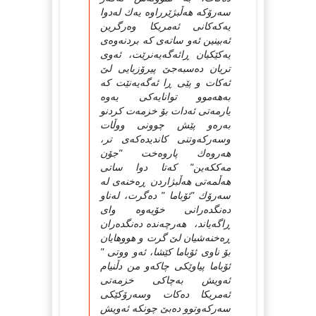
سه‌رۆکه‌ هه‌ڵبژێرراوه‌ یه‌ك له‌دوا
یه‌که‌کانی ئه‌مریکا وه‌رگرین
ئه‌بینین ئه‌و ساته‌ی که‌ بردنه‌وه‌ی
یه‌کێکیان ڕائه‌گه‌یه‌نرێت، ئه‌وی
تریان ده‌سبه‌جێ پیرۆزبایی لێ
ئه‌کات و پێی ڕا ئه‌گه‌یه‌نێت که‌
به‌هه‌موو توانایه‌کی یه‌وه‌
یارمه‌تی ئه‌دات بۆ خزمه‌ت کردنو
به‌ره‌و پێش چوونی ووڵات
وسه‌رکه‌وتنی کاندیده‌که‌ی تر،
هه‌روه‌ك پاروه‌خت "جۆن
مه‌ککه‌ین" که‌تا دوا ساتی
هه‌ڵمه‌تی هه‌ڵبژاردن ڕه‌خنه‌ی له‌
سه‌رۆك "ئۆباما " ده‌گرت، له‌ناو
ده‌نگده‌رانی خۆیه‌وه‌ وای
ڕاگه‌یاند، هه‌رچه‌نده‌ ده‌نگده‌ران
ڕه‌خنه‌شیان لێ گرت و هووهایان
بۆ ناوی ئۆباما کێشا، ئه‌و ووتی "
ئۆباما پیاوێکی چاکه‌و من دڵنیام
ئه‌ویش به‌چاکی خزمه‌تی
ئه‌مریکا ده‌کات وسه‌رۆکێکی
سه‌رکه‌وتوو ده‌بێ چونکه ‌ئه‌ویش