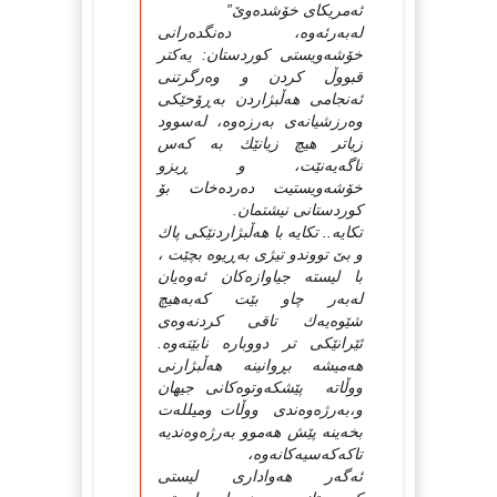
ئه‌مریکای خۆشده‌وێ”
له‌به‌رئه‌وه‌، ده‌نگده‌رانی
خۆشه‌ویستی کوردستان: یه‌کتر
قبووڵ کردن و وه‌رگرتنی
ئه‌نجامی هه‌ڵبژاردن به‌ڕۆحێکی
وه‌رزشیانه‌ی به‌رزه‌وه‌، له‌سوود
زیاتر هیچ زیانێك به‌ که‌س
ناگه‌یه‌نێت، و ڕیزو
خۆشه‌ویستیت ده‌رده‌خات بۆ
کوردستانی نیشتمان.
تکایه‌.. تکایه‌ با هه‌ڵبژاردنێکی پاك
و بێ تووندو تیژی به‌ڕیوه‌ بچێت ،
با لیسته‌ جیاوازه‌کان ئه‌وه‌یان
له‌به‌ر چاو بێت که‌به‌هیچ
شێوه‌یه‌ك تاقی کردنه‌وه‌ی
ئێرانێکی تر دووباره‌ نابێته‌وه‌.
هه‌میشه‌ بڕوانینه‌ هه‌ڵبژارنی
ووڵاته‌ پێشکه‌وتوه‌کانی جیهان
و،به‌رژه‌وه‌ندی ووڵات ومیلله‌ت
بخه‌ینه‌ پێش هه‌موو به‌رژه‌وه‌ندیه‌
تاکه‌که‌سیه‌کانه‌وه‌،
ئه‌گه‌ر هه‌واداری لیستی