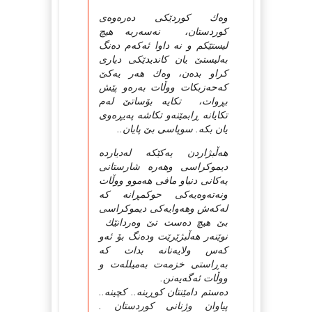
وه‌ك کوردێكی ده‌ره‌وه‌ی
کوردستان، نه‌سه‌ربه‌ هیچ
‌لیستێکم و نه ‌داوا ئه‌که‌م ده‌نگ
به‌لیستێ یان کاندیدێکی دیاری
کراو بده‌ن، وه‌ك هه‌ر یه‌کێ
که‌حه‌زبکات ووڵات به‌ره‌و پێش
بڕوات، تکایه‌ بۆساتێ له‌م
تکایانه‌ ڕابمێنه‌و تکاشه‌ په‌یڕه‌وی
یان بکه‌. سوپاسی بێ پایان..
هه‌ڵبژاردن یه‌کێکه‌ له‌دیارده‌
دیموکراسی وهه‌ره‌ شارستانی
یه‌کانی دنیاو مافی هه‌موو ووڵات
ونه‌ته‌وه‌یه‌کی حوکمڕانه‌ که‌‌
له‌که‌ش وهه‌وایه‌کی دیموکراسی
بێ هیچ ده‌ست تێ وه‌ردانێك
‌نوێنه‌ر هه‌ڵبژێرێت وده‌نگ بۆ ئه‌و
که‌س ولایه‌نانه‌ بدات که‌
به‌ڕاستی خزمه‌ت به‌میلله‌ت و
ووڵات ئه‌گه‌یه‌نن.
ده‌ستم دامێنتان کوڕینه‌.. کچینه‌..
پیاوان وژنانی کوردستان .