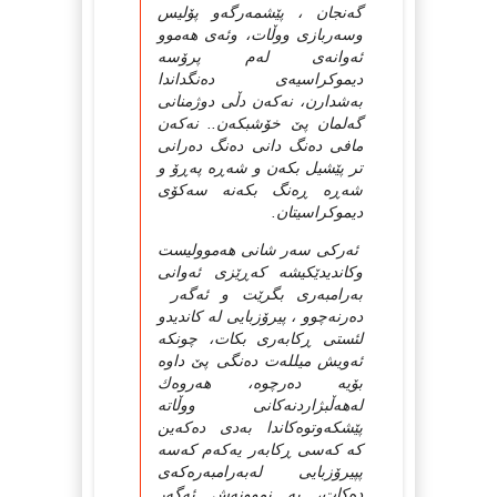
گه‌نجان ، پێشمه‌رگه‌و پۆلیس
وسه‌ربازی ووڵات، وئه‌ی هه‌موو
ئه‌وانه‌ی له‌م پرۆسه‌
دیموکراسیه‌ی ده‌نگداندا
به‌شدارن، نه‌که‌ن دڵی دوژمنانی
گه‌لمان پێ خۆشبکه‌ن.. نه‌که‌ن
مافی ده‌نگ دانی ده‌نگ ده‌رانی
تر پێشیل بکه‌ن و شه‌ڕه‌ په‌ڕۆ و
شه‌ڕه‌ ڕه‌نگ بکه‌نه‌ سه‌کۆی
دیموکراسیتان.
ئه‌رکی سه‌ر شانی هه‌موولیست
وکاندیدێکیشه‌ که‌ڕێزی ئه‌وانی
به‌رامبه‌ری بگرێت و ئه‌گه‌ر
ده‌رنه‌چوو ، پیرۆزبایی له‌ کاندیدو
لئستی ڕکابه‌ری بکات، چونکه‌
ئه‌ویش میلله‌ت ده‌نگی پێ داوه‌
بۆیه‌ ده‌رچوه‌، هه‌روه‌ك
له‌هه‌ڵبژاردنه‌کانی ووڵاته‌
پێشکه‌وتوه‌کاندا به‌دی ده‌که‌ین
که‌ که‌سی ڕکابه‌ر یه‌که‌م که‌سه‌
پپیرۆزبایی له‌به‌رامبه‌ره‌که‌ی
ده‌کات، به‌ نموونه‌ش ئه‌گه‌ر