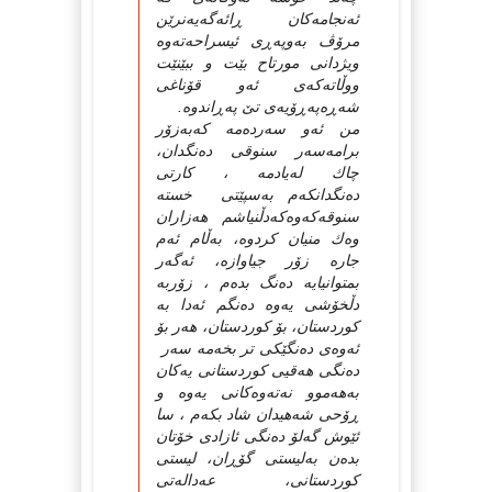
ئه‌نجامه‌کان ڕائه‌گه‌یه‌نرێن
مرۆڤ به‌وپه‌ڕی ئیسراحه‌ته‌وه‌
ویژدانی مورتاح بێت و ببێنێت
ووڵاته‌که‌ی ئه‌و قۆناغی
شه‌ڕه‌په‌ڕۆیه‌ی تێ په‌ڕاندوه‌.
من ئه‌و سه‌رده‌مه‌ که‌به‌زۆر
برامه‌سه‌ر سنوقی ده‌نگدان،
چاك له‌یادمه‌ ، کارتی
ده‌نگدانکه‌م به‌سپێتی ‌ خسته‌
سنوقه‌که‌وه‌که‌دڵنیاشم هه‌زاران
وه‌ك منیان کردوه‌، به‌ڵام ئه‌م
جاره‌ زۆر جیاوازه‌، ئه‌گه‌ر
بمتوانیایه‌ ده‌نگ بده‌م ، زۆربه‌
دڵخۆشی یه‌وه‌ ده‌نگم ئه‌دا به‌
کوردستان، بۆ کوردستان، هه‌ر بۆ
ئه‌وه‌ی ده‌نگێکی تر بخه‌مه‌ سه‌ر
ده‌نگی هه‌قیی کوردستانی یه‌کان
به‌هه‌موو نه‌ته‌وه‌کانی یه‌وه‌ و
ڕۆحی شه‌هیدان شاد بکه‌م ، سا
ئێوش گه‌لۆ ده‌نگی ئازادی خۆتان
بده‌ن به‌لیستی گۆڕان، لیستی
کوردستانی، عه‌داله‌تی