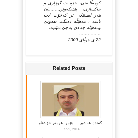
کۆمه‌ڵایه‌تی، خزمه‌ت گوزاری و
چاکسازی، پێشکه‌وتن…….یان
هه‌ر لیستێکی تر که‌خۆت لات
باشه‌ ، مه‌هێڵه‌ ده‌نگت بفه‌وتێ
ومه‌هێله‌ چه‌ دی به‌جێ بمێنیت‌
……………
22 ی جوڵای 2009
Related Posts
گه‌نده‌ عه‌شق … هێمن عومه‌ر خۆشناو
Feb 9, 2014