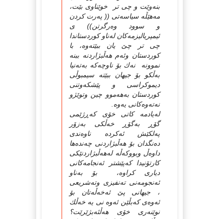
بنه‌وێت و چی تر خوێناوی بێت،
مه‌هێڵه‌ سیاسه‌تی (( په‌رت کردن
و سوود وه‌رگرتن)) ی
ئیمپریالیزمه‌کان له‌ناو کوردستاندا
چی تر چێ یان ببێته‌وه‌، با
کوردستان وئه‌م هه‌ڵبژاردنه‌ ببنه‌
نموونه‌ نه‌ك بۆ ناوچه‌که‌ به‌ته‌نیا
به‌ڵکو بۆ جیهان ببێته‌ سیمبوڵی
دیموکراسی و پێشکه‌وتنی
کوردستان به‌هه‌موو چین وتوێژو
نه‌ته‌وه‌کانی یه‌وه‌.
له‌یادمه‌ کاتی خۆی که‌ڕژێمی
گۆڕ به‌گۆڕ خه‌ڵکی به‌زۆر
په‌لکێش ئه‌کرده‌ ناوه‌ندی
ده‌نگدان بۆ هه‌ڵبژاردنی چه‌نده‌ها
داوه‌ڵ وبووکه‌ڵه‌ له‌هه‌ڵبژاردنێکی
کارتۆنیدا که‌پێشتر ئه‌نجامه‌کانی
دیاری کراوه‌، بۆ به‌ناو
ئه‌نجومه‌نی ته‌نفیزی وته‌شریعی
، جیهانی پێ ئه‌خه‌ڵه‌تان بۆ
ئه‌وه‌ی که‌بڵێن ئه‌وه‌ نی یه‌ خه‌ڵك
نوێنه‌ری خۆی هه‌ڵئه‌بژێرێت؟