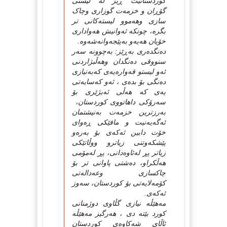
کوردستانیت ڕیز له‌ لیستی
گۆڕان و خزمه‌ت گوزاری وچاک
سازی وهه‌موو لیسته‌کانی تر
بگره‌، چونکه‌ ئه‌وانیش هه‌واداری
خۆیان هه‌یه‌و به‌پێجه‌وانه‌شه‌وه‌.
ده‌نگده‌ری به‌ڕێز: به‌چوونه‌ سه‌ر
سنووقی ده‌نگدان وهه‌ڵبژاردنی
ئه‌و لیستو قه‌واره‌یه‌ی که‌به‌نیازی
ده‌نگی بۆ بده‌ی ، ئه‌و که‌سایه‌تی
یه‌ی که‌ هه‌ڵی ئه‌بژێری بۆ
سه‌رۆکی داهاتووی کوردستان،
به‌رزترین خزمه‌ت به‌نیشتمان
ئه‌گه‌یه‌نیت و مافێکی ڕه‌وای
خۆت دابین ئه‌که‌ی بۆ به‌ره‌و
پێشکه‌وتنی زیاترو ووڵاتێکی
زیاتر پڕ له‌ئاوه‌دانی، پڕ له‌مۆمی
هه‌ڵکراو، ده‌شتی پاوانی تر بۆ
چاکسازی وعه‌داله‌تی
کۆمه‌لایه‌تی بۆ کوردستان، سه‌وز
ئه‌که‌ی.
مه‌هێڵه‌ نیازی گڵاوی دوژمنانی
کورد بێته‌ دی ، هه‌رگیز مه‌هێڵه‌
ئاڵای شه‌کاوه‌ی کوردستان