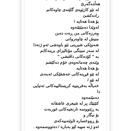
هەڵدەگەرىَ
لە نێو كازێوەى گلێنەى چاوەكانم
رادەكشىَ
بۆ هەتا هەتایە /
لەوێدا دەمێنێتەوە
وەرزەكانى من ڕەت دەبن
منیش لە چاوەروانى
شەوێكى شیرینى نێو باوەشى ئەو ژنەدا
لە سەر سینگى مۆنالیزاى برینەكانم
بە " كۆدەكانى داڤنشى "
وێنەى چەمانەوەى خۆم دەكێشم
بۆ هەتا هەتایە
لە نێو فڕینەكانى عەشقێكى ئەبەدى
لە نێو /
خەیاڵە بەفرینییە كریستالییەكانى تەنیایی
دا
دەمێنمەوە
كتێبێك پر لە شیعرى عاشقانە
بە ڕێنووسە نارنجیەكانى غوربەت
بۆ نیگار و
بۆ ڕووخسارە ئاوێنەییەكەى
ئەو ژنە سپیە لێو بەبارە / دەنووسمەوە .