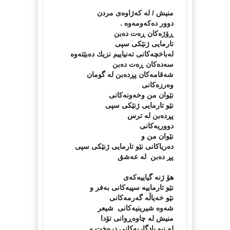
منیش / لە كەژاوەى مردن
دوور دەكەومەوە .
ڕۆژەكان ڕەت دەبن
تارمایى ژنێكى سپى
لەباخچەكانى تەنیاییم نزیك دەبێتەوە
سەدەكان ڕەت دەبن
شەقامەكان پڕدەبن لە گومان
وەرزەكانى
نێوان من وخەونەكانى
نێو تارمایى ژنێكى سپى
پڕدەبن لە ترس
دووریەكانى
نێوان من و
دەریاكانى نێو تارمایى ژنێكى سپى
پڕ دەبن لە عەشق
هۆ ژنە گیاییەكەى
نێو تارماییە سپیەكانى بەفر و
نێو خەیاڵە گەرمەكانى
شەوە شیرینیەكانى شیعر
منیش لە چاوەڕوانى تۆدا
لە نیو یادگاریەكانى درەخت و