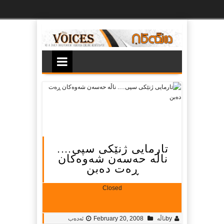
Ski
t
th
conten
تارمایى ژنێكى سپى….
ناڵە حەسەن شەوەكان
ڕەت دەبن
Closed
by
ناڵه‌
February 20, 2008
ئەدەب