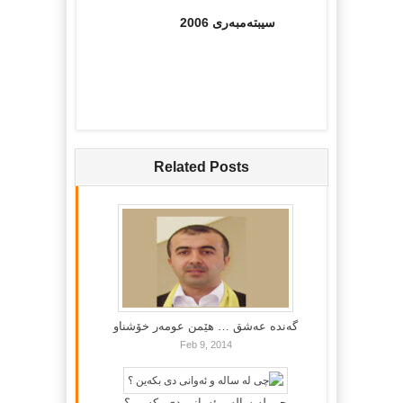
سیبتەمبەرى 2006
Related Posts
گه‌نده‌ عه‌شق … هێمن عومه‌ر خۆشناو
Feb 9, 2014
چی لە سالە و ئەوانی دی بكەین ؟