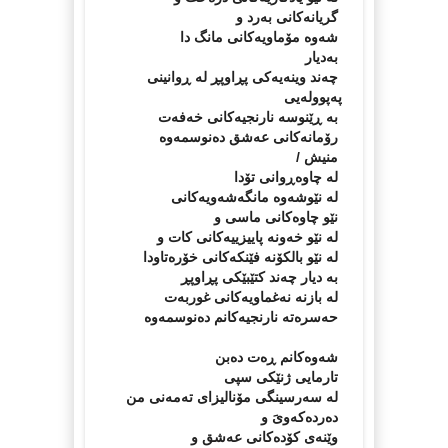
گریانەكانى بەرد و
شەوە مۆماویەكانى مانگ دا
بەدیار
چەند وینەیەكى پڕاوپڕ لە ڕوانینى
پەپوولەیى
بە ڕێنوسە نارنجیەكانى خەفەت
رۆمانەكانى عەشق دەنوسمەوە
منیش /
لە چاوەڕوانى تۆدا
لە نێوشەوە مانگەشەویەكانى
نێو چاوەكانى ماسى و
لە نێو خەونە پاییزییەكانى كات و
لە نێو بالكۆنە فێنكەكانى خۆرەتاودا
بە دیار چەند كتێبێكى پڕاوپڕ
لە بازنە نەغماویەكانى غوربەت
حەسرەتە نارنجیەكانم دەنوسمەوە
شەوەكانم ڕەت دەبن
تارمایى ژنێكى سپى
لە سەرسینگى مۆنالیزاى تەمەنى من
دەردەكەوىَ و
وێنەى كۆدەكانى عەشق و