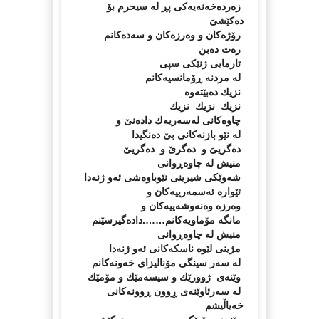
زەردەخەنەیەكى پڕ لە سیحرم بۆ
دەكێشىَ
رۆژەكان و وەرزەكان و سەدەكانم
رەت دەبن
تارمایى ژنێكى سپى
لە مردنە ڕۆمانسیەكانم
نزیك دەبێتەوە
نزیك نزیك نزیك
چاوەكانى لەسەریەك دادەنێ و
لە نێو بازنەكانى بێ دەنگیدا
دەگریىَ و دەگرێ و دەگریێ
منیش لە چاوەڕوانى
شەوێكى شیرینى نێوباوەشى ئەو ژنەدا
ئێوارە ئەسمەرییەكان و
وەرزە وەنەوشەییەكان و
مانگە مۆماویەكانم…….دادەگیرسێنم
منیش لە چاوەڕوانى
مژینى لێوە ناسكەكانى ئەو ژنەدا
لە سەر سینگى مۆنالیزاى خەونەكانم
وێنەى ژوورێك و سیسەمێك و مۆمێك
لە سەرئاوێنەى ڕِوون ڕوونەكانى
خەیاڵیشم