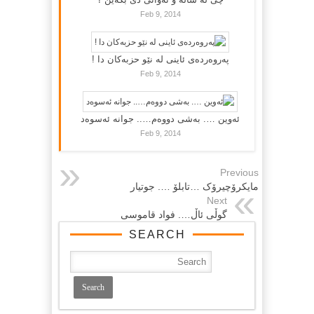
Feb 9, 2014
پەروەردەی ئاینی لە نێو حزبەکان دا !
Feb 9, 2014
ئەوین …. بەشی دووەم….. جوانە ئەسوەد
Feb 9, 2014
Previous
مایکرۆچیرۆک …تابلۆ …. جوتیار
Next
گوڵی ئاڵ…. فواد قاموسی
SEARCH