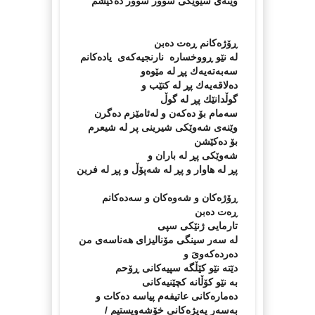
وێنەى سێوێكى سوور سوور دەكێشم
ڕۆژەكانم ڕەت دەبن
لە نێو ڕووخسارە نارنجیەكەى یادەكانم
سەبەتەیەك پڕ لە مێوەو
دەلاقەیەك پڕ لە كتێب و
گوڵدانێك پڕ لە گوڵ
سەمام بۆ دەكەن و لەئامێزم دەگرن
وێنەى شەوێكى شیرینى پر لە شیعرم
بۆ دەكێشن
شەوێكى پڕ لە باران و
پڕ لە هاوار و پڕ لە شەپۆڵ و پڕ لە فرین
ڕۆژەكان و شەوەكان و سەدەكانم
ڕەت دەبن
تارمایى ژنێكى سپى
لە سەر سینگى مۆنالیزاى هەناسەى من
دەردەكەوىَ و
دێتە نێو كێڵگە سپیەكانى ڕۆحم
بە نێو كۆڵانە كچێنیەكانى
دەمارەكانى عاتیفەم پیاسە دەكات و
بەسەر پەیژەكانى خۆشەویستیم /