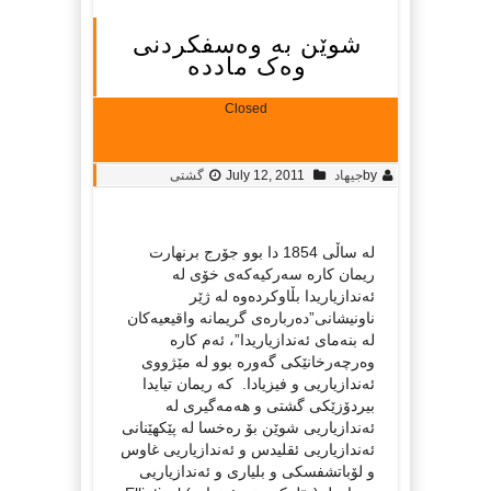
شوێن به‌ وه‌سفکردنی
وه‌ک مادده‌
Closed
by
جیهاد
July 12, 2011
گشتی
له‌ ساڵی 1854 دا بوو جۆرج برنهارت
ریمان کاره‌ سه‌رکیه‌که‌ی خۆی له‌
ئه‌ندازیاریدا بڵاوکرده‌وه‌ له‌ ژێر
ناونیشانی”ده‌رباره‌ی گریمانه‌ واقیعیه‌کان
له‌ بنه‌مای ئه‌ندازیاریدا”، ئه‌م کاره‌
وه‌رچه‌رخانێکی گه‌وره‌ بوو له‌ مێژووی
ئه‌ندازیاریی و فیزیادا. که‌ ریمان تیایدا
بیردۆزێکی گشتی و هه‌مه‌گیری له‌
ئه‌ندازیاریی شوێن بۆ ره‌خسا له‌ پێکهێنانی
ئه‌ندازیاریی ئقلیدس و ئه‌ندازیاریی غاوس
و لۆباتشفسکی و بلیاری و ئه‌ندازیاریی