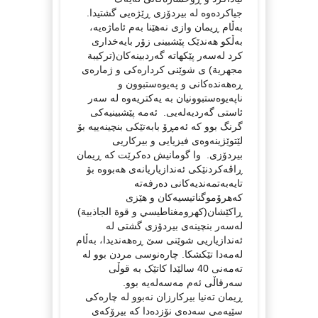
جیاکرده‌وه‌ له‌ بیردۆز‌ی ڕێژه‌یی گشتیدا.
به‌ڵام ڕیمان وازی نه‌هێنا به‌م ئاماژه‌یه‌،
به‌ڵکو هه‌ندێک پێشبینی زۆر بایه‌خداری
کرد له‌سه‌ر پێکهاته‌‌ گه‌ردبینه‌کان(ترکیبة
مجهریة) ی شوێنی کرداره‌کی و ژماره‌ی
ڕه‌هه‌نده‌کانی و په‌یوه‌ستبوون و
ناپه‌یوه‌ستبوونیان به‌ یه‌کتریه‌وه‌ له‌ سه‌ر
ئاستی گه‌ردیه‌له‌یی. ئه‌مه‌ پێشبینیه‌کی
گرنگ بوو که‌ ئه‌مڕۆ بابه‌تێکی بنچینه‌ییه‌ بۆ
لێتوێژینه‌وه‌ی فیزیایی و بیرکاریی
بیردۆزی. وا گومانیش ده‌کرێت که‌ ڕیمان
ڕاڤه‌کردنێکی ئه‌ندازیاریانه‌ی هه‌بووه‌ بۆ
تایه‌به‌تمه‌ندیه‌کانی ده‌رفه‌ته‌
که‌هرۆموگناتیسیه‌کان و هێزی
ڕاکێشان(کهرومغناطیسي و قوة الجاذبیة)
له‌سه‌ر بنچینه‌ی بیردۆز‌ی گشتی له‌
ئه‌ندازیاریی شوێنی سێ ڕه‌هه‌ندیدا، به‌ڵام
له‌مه‌دا تێکشکا. چاره‌نوسی مردن بوو له‌
ته‌مه‌نی 40 سالێدا کاتێک به‌ قوڵی
سه‌رقاڵی ئه‌م مه‌سه‌له‌یه‌ بوو.
ڕیمان ته‌نیا بیرکارزان نه‌بوو له‌ چاره‌کی
سێیه‌می سه‌ده‌ی نۆزده‌دا که‌ بیرۆکه‌ی