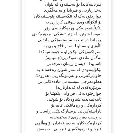
فیزیاییه‌کاندا بۆ به‌ستنه‌وه‌ له‌ نێوان
ئه‌ندازیاریی و فیزیادا و به‌ هه‌ڵگری
چوارچێوه‌یه‌ک له‌ تێگه‌یشتنه‌ پێویستیه‌کان
بۆ لێکۆڵێنه‌وه‌ی شوێنی کرداری به‌
لێکۆڵینه‌وه‌یه‌کی ورده‌کاریانه‌ی زۆر.
ئه‌وسا شوێن، له‌ ژێر تیشکی بیردۆزه‌‌که‌ی
ڕیماندا ده‌بێت به‌ سیسته‌مێکی ماددیی
ئاڵۆزی وه‌ستاو له‌سه‌ر قاچ و پێ به‌
ستراکتورێکی تێکچڕاو و چوونبه‌یه‌کدا
له‌گه‌ڵ ماددی ته‌نۆکه‌یی(جسیمیة)
ئاساییدا. دیسان ڕیمان ده‌رفه‌تی
لێکۆڵینه‌وه‌ی له‌سه‌ر شوێن ره‌خساند به‌
چاودێرگه‌ریی و ئه‌زمونگه‌ریی، هه‌روه‌ک
هه‌لومه‌رجی سیسته‌می مادده‌‌کانی تر.
بیردۆزه‌که‌ی له‌‌ ئه‌ندازیاریدا
چوارچێوه‌یه‌کی فراوانی پێکهێنا بۆ
تایبه‌تمه‌ندیه‌ شیاوه‌کان بۆ شوێنی
کرداره‌کی و زه‌مانێکی قایم بۆ
ئاراسته‌کردنی پرسیارگه‌لێکی ڕاست و
دروست ده‌رباره‌ی تایبه‌تمه‌ندیه‌
کرداره‌کیه‌کان، به‌ ده‌رفه‌تدان بۆ وه‌ڵامی
فیزیا و ئه‌زمونگه‌ری فیزیایی. به‌مه‌ش