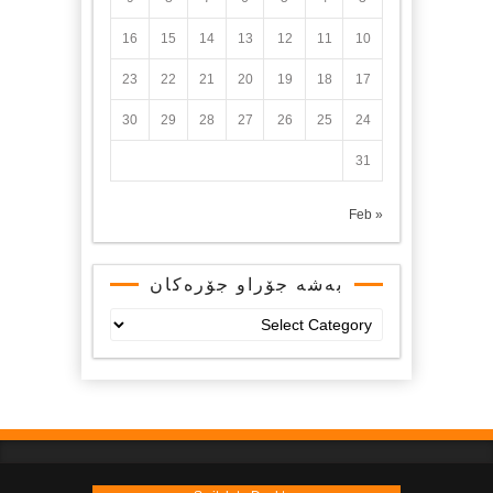
16
15
14
13
12
11
10
23
22
21
20
19
18
17
30
29
28
27
26
25
24
31
« Feb
بەشە جۆراو جۆرەکان
بەشە
جۆراو
جۆرەکان