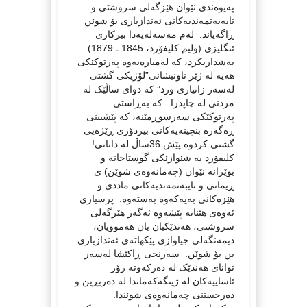
په‌یوه‌ندی نێوان هێزگه‌لی سروشتی و
تایه‌به‌تمه‌ندیه‌کانی ئه‌ندازیاری بۆ شوێن
ڕاگه‌یاند. له‌م مه‌سه‌له‌یه‌دا بیرکاری
ئنگلیزی (ولیم کلیفۆرد، 1845 ـ 1879)
به‌شداریکرد، که‌ له‌مباره‌یه‌وه‌ په‌رتوکێکی
هه‌یه‌ له‌ ژێر ناونیشانی”لۆژیکی گشتی
له‌سه‌ر زانیاری ورد” که‌ دوای ساڵێک له‌
مردنی له‌ چاپدرا. که‌ به‌ڕاستی
په‌رتوکێکی سه‌رسوڕمێنه‌، که‌ پێشبینی
ڕه‌گه‌زه‌ بنچینه‌یه‌کانی بیردۆز‌ی ڕێژه‌یی
گشتی کردوه‌ پێش 36ساڵ له‌ دانانی!
کلیفۆرد به‌ شێوازێکی گوستاخانه‌ و
بوێرانه‌ نێوان (چه‌مانه‌وه‌ی شوێن) ی
ڕیمانی و تایبه‌تمه‌ندیه‌کانی ماددی و
هێزه‌کانی به‌یه‌که‌وه‌ به‌سته‌وه‌. پرسیاری
ئه‌وه‌ی هێنایه‌ پێشه‌وه‌ ئه‌گه‌ر هێزگه‌لی
سروشتی، هه‌ندێکیان یان هه‌موویان،
دیمه‌نگه‌لی جیاوازی پێکهاته‌ی ئه‌ندازیاری
بن بۆ شوێن. سه‌رنجی ڕاکێشا له‌سه‌ر
توانای هه‌ندێک له‌ ده‌رکه‌وته‌ زۆر
ئاساییه‌کان له‌ ژینگه‌که‌ماندا له‌ ده‌ربڕین و
ده‌رخستنی چه‌مانه‌وه‌ی شوێندا.