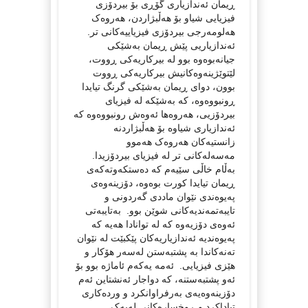
ڕیمان ئه‌ندازیاری گۆڕی بۆ بیردۆز‌ی
فیزیایی شیاو بۆ هه‌ڵبژاردن، هه‌روه‌ک
هه‌لومه‌رجی بیردۆزی‌ فیزیاییه‌کانی تر.
ئه‌ندازیاریی پێش ڕیمان به‌شێکی
جیانه‌بوه‌وه‌ بوو له‌ بیرکاریه‌کی ڕووت،
لێتوێژینه‌وه‌کانیش بیرکاریه‌کی ڕووت
بوون، دوای ڕیمان به‌شێکی گرنگ تیایدا
ڕونبووه‌وه‌، که‌ به‌شێکه‌ له‌ فیزیای
بیردۆزیی، هه‌روه‌ها ئه‌وه‌ش رونبووه‌وه‌ که‌
ئه‌ندازیاری شیاوه‌ بۆ هه‌ڵبژاردنه‌
زانستیه‌کان هه‌روه‌ک هه‌موو
مه‌سه‌له‌کانی تر له‌ فیزیای بیردۆزیدا.
به‌ڵام خاڵی سێیه‌م که‌ ده‌ستکه‌وته‌که‌ی
ڕیمان تیایدا کورت بوه‌وه‌، دۆزینه‌وه‌ی
په‌یوه‌ندی نێوان ماددی گه‌ردونی و
تایبه‌تمه‌ندیه‌کانی شوێن بوو. به‌تایبه‌تی
ئه‌وه‌ی دۆزیه‌وه‌ که‌ له‌ توانادا هه‌یه‌ که‌
په‌یوه‌ندیه‌ ئه‌ندازیاریه‌کان پێکبێت له‌ نێوان
ته‌نه‌کاندا به‌ پشتبه‌ستن له‌سه‌ر هۆکار و
هێزی فیزیایی. ئه‌مه‌ یه‌که‌م ئاماژه‌ بوو بۆ
ئه‌و پشتبه‌ستنه‌، که‌ دواجار ئه‌نشتاین ئه‌م
دۆزینه‌وه‌یه‌ی به‌رفراوانکرد و ورده‌کاری
تیاداکرد و ڕوخساره‌کانی له‌یه‌ک