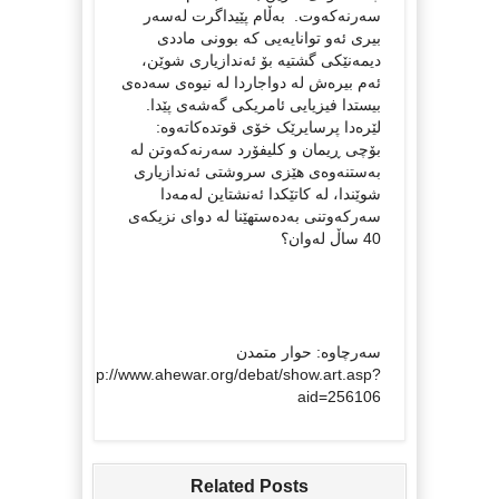
سه‌رنه‌که‌وت. به‌ڵام پێیداگرت له‌سه‌ر
بیری ئه‌و توانایه‌یی که‌ بوونی ماددی
دیمه‌نێکی گشتیه‌ بۆ ئه‌ندازیاری شوێن،
ئه‌م بیره‌ش له‌ دواجاردا له‌ نیوه‌ی سه‌ده‌ی
بیستدا فیزیایی ئامریکی گه‌شه‌ی پێدا.
لێره‌دا پرسایرێک خۆی قوتده‌کاته‌وه‌:
بۆچی ڕیمان و کلیفۆرد سه‌رنه‌که‌وتن له‌
به‌ستنه‌وه‌ی هێزی سروشتی ئه‌ندازیاری
شوێندا، له‌ کاتێکدا ئه‌نشتاین له‌مه‌دا
سه‌رکه‌و‌تنی به‌ده‌ستهێنا له‌ دوای نزیکه‌ی
40 ساڵ له‌وان؟
سه‌رچاوه‌: حوار متمدن
http://www.ahewar.org/debat/show.art.asp?
aid=256106
Related Posts