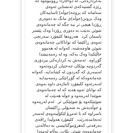
به‌کرداره‌کی، له‌ دواجاردا ڕوونبوه‌وه‌ که‌
ڕێژه‌ گشتیه‌که‌ی ئه‌نشتاین ئه‌وه‌ی
سه‌لماند که‌ بزوتنه‌(جوڵه‌) ئاساییه‌کان
وه‌ک بزوتن(جوڵه‌)ی مانگ به‌ ده‌وه‌ری
ڕۆژدا هیچی تر نیه‌ جگه‌ له‌ چه‌مانه‌وه‌ی
شوێن نه‌بێت به‌ ده‌وری ڕۆژدا وه‌ک پێشتر
باسمان کرد. هه‌روه‌ها کلیفۆرد سه‌رنجی
ئه‌وه‌ی ڕاکێشا که‌ تواناکانی چه‌مانه‌وه‌ی
شوێن هاوچه‌شنه‌، که‌واته‌ له‌ هه‌موو
خاڵێکیدا وه‌ک یه‌که‌، وه‌ له‌ زه‌مه‌نیشدا
گۆڕاوه‌. ئه‌مه‌ش به‌ کرداره‌‌کی بیردۆزی‌
گه‌ردونیه‌ نوێکان جه‌ختیان کردوه‌ته‌وه‌
له‌سه‌ری که‌ گه‌ردون له‌ کشاندایه‌، که‌واته‌
چه‌مانه‌وه‌که‌ له‌ گۆڕانێکی زه‌مه‌نیدایه‌.
له‌به‌رئه‌وه‌ کلیفۆرد ئاماژه‌ی داوه‌ به‌وه‌ی
که‌ توانای ئه‌وه‌ هه‌یه‌ که‌ له‌ چه‌مانه‌وه‌ی
شوێندا له‌رینه‌وه‌ و جوڵه‌ هه‌بێت له‌
شوێنێکه‌وه‌ بۆ شوێنێکی تر. ئه‌م له‌رینه‌وه‌
و جوڵه‌یه‌ش به‌ شه‌پۆلی ڕاکێشان
ناسراوه‌ که‌ تا ئه‌مڕۆ لێکۆڵینه‌وه‌ی له‌سه‌ر
ئه‌نجامده‌درێت. کلیفۆرد هه‌وڵیدا ڕاڤه‌ی
ده‌رفه‌تی که‌هرۆموگناتیسی به‌ ده‌لاله‌تی
چه‌مانه‌وه‌ی شوێن بکات، به‌ڵام له‌مه‌دا