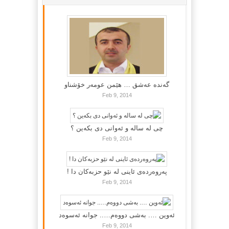
گه‌نده‌ عه‌شق … هێمن عومه‌ر خۆشناو
Feb 9, 2014
چی لە سالە و ئەوانی دی بكەین ؟
Feb 9, 2014
پەروەردەی ئاینی لە نێو حزبەکان دا !
Feb 9, 2014
ئەوین …. بەشی دووەم….. جوانە ئەسوەد
Feb 9, 2014