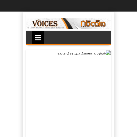
Ski
t
th
conten