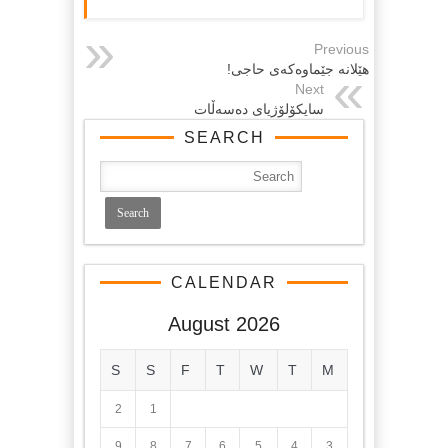
Previous
هێلانە جێماوەکەی حاجی!
Next
سایكۆلۆژیای ده‌سه‌ڵات
SEARCH
CALENDAR
August 2026
S
S
F
T
W
T
M
2
1
9
8
7
6
5
4
3