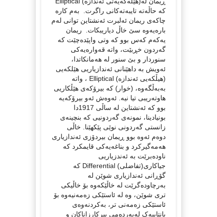
ڕیمان له‌(‌هێله‌که‌یه‌تی ئه‌ندازه‌) Elliptical
که‌ حاڵه‌ته‌ تایبه‌ته‌کانی راگرت. به‌م کاره‌
چاکه‌ی ریمان ئه‌لبرت ئه‌نشتاین توانی له‌م
باره‌یه‌وه‌ سێ خاڵ دیاریبکات. ریمان
یه‌که‌م که‌س بوو که‌ وتی واپێده‌چێت که‌
گه‌ردون خڕبێت، واته‌ قه‌واره‌یه‌کی
سنوردار و بێ سنور له‌ هه‌مانکاتدا،
ئه‌ویش به‌ داهێنانی ئه‌ندازیاریی هێلکه‌یی
(هیڵکه‌یی ئه‌ندازه) Elliptical ، واته‌‌
به‌به‌ڵگه‌وه‌، (خوار) که‌ بیرۆکه‌ی هێڵکاریی
هاوته‌ریبی تیا نیه‌. ئه‌وه‌ش ئه‌و بیرۆکه‌یه‌
بوو که‌ ئه‌نشتاین له‌ ساڵی 1917دا
بونیادینا، نمونه‌ی گه‌ردونیی که‌ بنچینه‌ی
زانستی گه‌ردونی نوێی پێکهێنا. خاڵی
دوه‌م ئه‌وه‌ بوو ڕیمان بیردۆزی ئه‌ندازیاری
هه‌مه‌گیرکرد و بناغه‌یه‌کی قایمکرد که‌
ناوده‌برێت به‌ ئه‌ندزیاریی
جیاکاری(تفاضلی) Differential که‌
گۆڕانی ئه‌ندازیاری شوێن له‌
به‌رچاوده‌گرێت له‌ خاڵێکه‌وه‌ بۆ خاڵیکی
تری شوێن، وه‌ له‌ ئاستێکی زه‌مه‌نیه‌وه‌ بۆ
ئاستێکی زه‌مه‌نی تر، به‌کردنه‌وه‌ی
پانتاییه‌ک له‌به‌رده‌می بیرکارزانا‌کان و