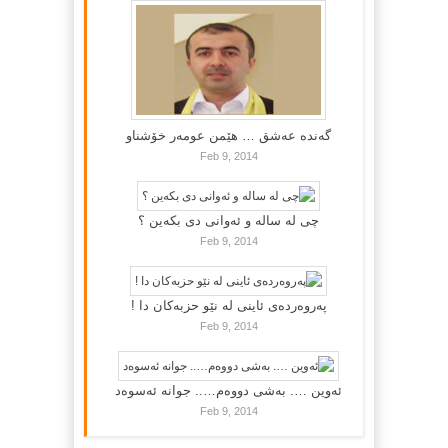
گه‌نده‌ عه‌شق … هێمن عومه‌ر خۆشناو
Feb 9, 2014
چی لە سالە و ئەوانی دی بكەین ؟
Feb 9, 2014
پەروەردەی ئاینی لە نێو حزبەکان دا !
Feb 9, 2014
ئەوین …. بەشی دووەم….. جوانە ئەسوەد
Feb 9, 2014