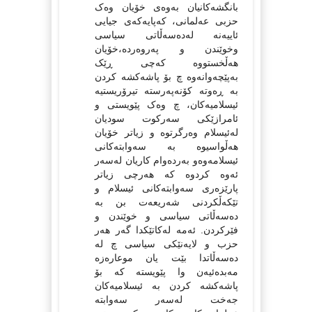
بانگشەکانیان بەوەی خۆیان وەک
حزبی عەلمانی، کەپایەکەی جیایی
ئاییەنە لەدەسەڵاتی سیاسی
وخوێندن و پەروەردە،خۆیان
هه‌ڵخستووه‌ که‌چی ڕێک
بەپێچەوانەوە چ بۆ پاشەکشە کردن
بە ڕەوتە کۆنەپەرستە تیرۆریستیە
ئیسلامیەکان، چ وەک پێویستی و
ئامرازێکی سەرکوت سودیان
لەئیسلام وەرگرتوە و زیاتر خۆیان
هەڵواسیوە بە سەوابتەکانی
ئیسلامەوەو بەردەوام کاریان لەسەر
ئەوە کردوە کە هەرچی زیاتر
پارێزەری سەوابتەکانی ئیسلام و
تێکەڵکردنی شەریعەت بن بە
دەسەڵاتی سیاسی و خوێندن و
فێرکردن. ئەمە لەکاتێکدا گەر هەر
حزب و لایەنێکی سیاسی چ لە
دەسەڵاتدا بێت یان موعارەزە
مەبدەئیەن وا پێویستە کە بۆ
پاشەکشە کردن بە ئیسلامیەکان
جەخت لەسەر سەوابتە