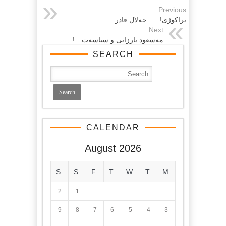
Previous
براکوژی! …. جەلال قادر
Next
مەسعود بارزانی و سیاسەت…!
SEARCH
CALENDAR
August 2026
S
S
F
T
W
T
M
2
1
9
8
7
6
5
4
3