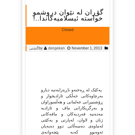
گۆڕان لە نێوان دروشمو
خواستە ئیسلامیەکاندا..!
Closed
November 1, 2013
dengekan
by
گشتی
یەکێک لە ڕەخنەو ناڕەزایەتیە دیارو
بەرچاوەکانی خەڵکی ئازادیخواز و
ڕۆشنبیرانی عەلمانی و هەڵسوراوان
و بەرگریکارانی ماف و ئازادیە
مەدەنیە فەردیەکان و مافەکانی
ژنان و لاوان، لەپارتی و یەکێتی
لەماوەی دەسەڵاتی دوو دەیەیان
ئەوەبوو کەبە پێچەوانەی