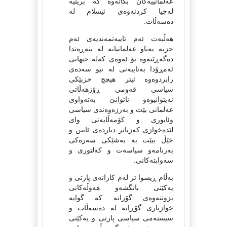
عەلمانییەکان بکاته‌وه‌ کە بریتیە
لەجیا کردنەوەی ئیسلام لە
دەسەڵات.
هەڵبەت ئەم تایبەتمەندیەی ئەم
حزبە بەناو عەلمانیانە لە بنەڕەتدا
دەگەڕێتەوە بۆ ئەوەی کەلە جیهانی
ئەمڕۆدا بەتایبەتی لە نیو سەدەی
رابردوەوە ئیتر هیچچ حزبێکی
سیاسی قەومی ڕۆژهه‌ڵاتی
نەیتوانیوەو ناتوانێ بەتەواوی
عەلمانی بێت و بەرژەوەندی سیاسی
وئابوری و کۆمەڵایەتی وای
لێدەخوازی کەزیاتر دیاردەی ئایین و
خێڵ ببێت بە بەشێکی سەرەکی
بەرنامەو سیاسەت و کەلتوری و
سەوابتەکانی.
بەڵام ڕیسوا تر لەم کارانەی پارتی و
یەکێتی بانگشەو هەوڵەکانی
بزوتنەوەی گۆرانە کە گوایە
خوازیاری گۆڕانە لە دەسەڵات و
سیستەمی سیاسی پارتی و یەکێتی