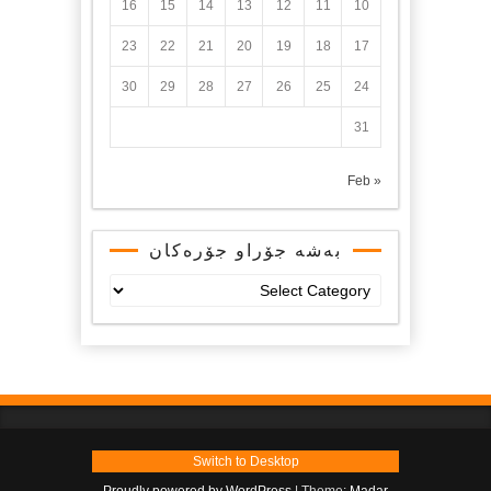
16
15
14
13
12
11
10
23
22
21
20
19
18
17
30
29
28
27
26
25
24
31
« Feb
بەشە جۆراو جۆرەکان
بەشە
جۆراو
جۆرەکان
Switch to Desktop