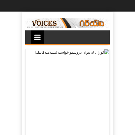
Ski
t
th
conten