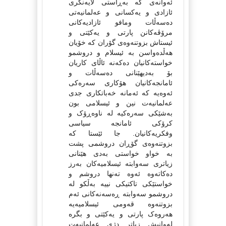
ئەوانەی کە بەڕاستی لایەنگری
ئازادی و یەکسانی و عەلمانیەتی
دەسەڵات ومافو ئازادیەکانی
مرۆڤەکانن پارتی و یەکێتی و
ئیستاش بزوتنەوەی گۆران کە خۆیان
هەڵدەواسن بە ئیسلام و دروشمو
خواستەکانیان دەکەنە ئاڵای کاریان
بۆ بەدیهێنانی دەسەڵات و
ئامانجەکانیان هۆکاری سەرەکی
ئەوەیە کە ئەمانە خەباتکاری جدی
عەلمانیەت نین و ئیسلامی بون
بەشێکی سەرەکیە لە ناوەڕۆک و
کرۆکی ئامانجە سیاسی
وفکریەکانیان. جا ئێستا کە
بزوتنەوەی گۆڕان دروشمی پشت
بە خواو خواستی بەدی هێنانی
زیاتری سەوابتە ئیسلامیەکان بەرز
دەکاتەوە ئەوە تەنها دروشم و
خواستێکی تاکتیکی نییە بەڵکو لە
دروشمو سەوابتە ڕەسەنەکانی ئەم
بزوتنەوە قەومی ئیسلامیەیە
هەروەک پارتی و یەکێتی و بگرە
لەوانیش زیاتر دژی عەلمانیەت