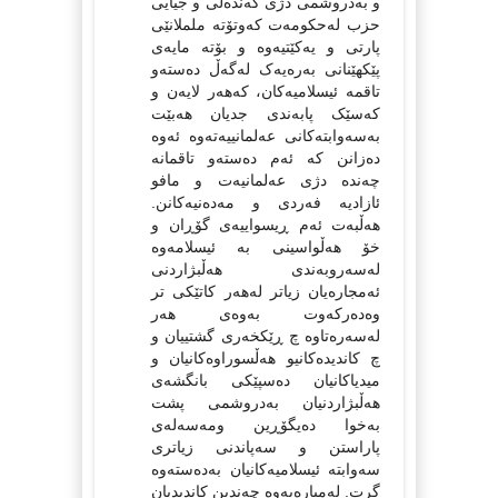
و بەدروشمی دژی گەندەڵی و جیایی
حزب لەحکومەت کەوتۆتە ململانێی
پارتی و یەکێتیەوە و بۆتە مایەی
پێکهێنانی بەرەیەک لەگەڵ دەستەو
تاقمە ئیسلامیەکان، کەهەر لایەن و
کەسێک پابەندی جدیان هەبێت
بەسەوابتەکانی عەلمانییەتەوە ئەوە
دەزانن کە ئەم دەستەو تاقمانە
چەندە دژی عەلمانیەت و مافو
ئازادیە فەردی و مەدەنیەکانن.
هەڵبەت ئەم ڕیسواییەی گۆڕان و
خۆ هەڵواسینی بە ئیسلامەوە
لەسەروبەندی هەڵبژاردنی
ئەمجارەیان زیاتر لەهەر کاتێکی تر
وەدەرکەوت بەوەی هەر
لەسەرەتاوە چ ڕێکخەری گشتییان و
چ کاندیدەکانیو هەڵسوراوەکانیان و
میدیاکانیان دەسپێکی بانگشەی
هەڵبژاردنیان بەدروشمی پشت
بەخوا دەیگۆڕین ومه‌سه‌له‌ی
پاراستن و سەپاندنی زیاتری
سەوابتە ئیسلامیەکانیان به‌دەسته‌وه‌
گرت. لەمبارەیەوە چەندین کاندیدیان