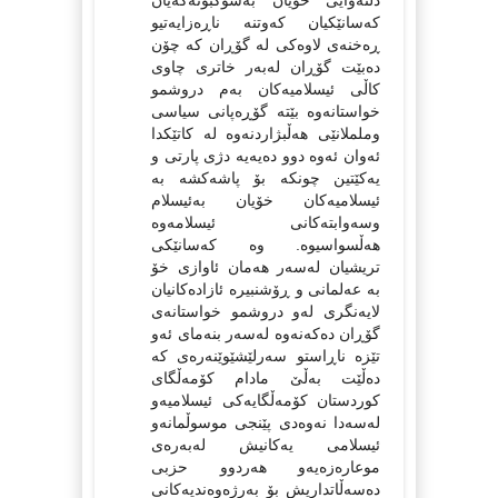
دڵنەوایی خۆیان بەشۆکبونەکەیان
کەسانێکیان کەوتنە ناڕەزایەتیو
ڕەخنەی لاوەکی لە گۆڕان کە چۆن
دەبێت گۆڕان لەبەر خاتری چاوی
کاڵی ئیسلامیەکان بەم دروشمو
خواستانەوە بێتە گۆڕەپانی سیاسی
وململانێی هەڵبژاردنەوە لە کاتێکدا
ئەوان ئەوە دوو دەیەیە دژی پارتی و
یەکێتین چونکە بۆ پاشەکشە بە
ئیسلامیەکان خۆیان بەئیسلام
وسەوابتەکانی ئیسلامەوە
هەڵسواسیوە. وە کەسانێکی
تریشیان لەسەر هەمان ئاوازی خۆ
بە عەلمانی و ڕۆشنبیرە ئازادەکانیان
لایەنگری لەو دروشمو خواستانەی
گۆڕان دەکەنەوە لەسەر بنەمای ئەو
تێزە ناڕاستو سەرلێشێوێنەرەی کە
دەڵێت بەڵێ مادام کۆمەڵگای
کوردستان کۆمەڵگایەکی ئیسلامیەو
لەسەدا نەوەدی پێنجی موسوڵمانەو
ئیسلامی یەکانیش لەبەرەی
موعارەزەیەو هەردوو حزبی
دەسەڵاتداریش بۆ بەرژەوەندیەکانی