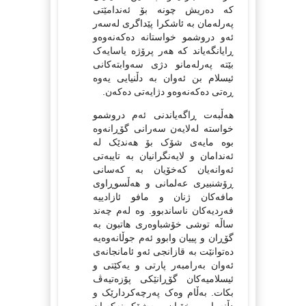
کە دەریش چونە بۆ ئەندامێتی
پەرلەمان بە ئاشکرا پێداگری لەسەر
ئەو دروشمو خواستانە دەکەنەوەو
ڕایانگەیاند کە هەر پرۆژە یاسایەک
بێتە پەرلەمانو دژی سەوابتەکانی
ئیسلام بن ئەوان بە دڵنیایی یەوە
ڕەتی دەکەنەوەو دژایەتی دەکەن.
هەڵبەت ڕاگەیاندنی ئەم دروشمو
خواستە لەلایەن سەرانی گۆڕانەوە
بوە مایەی شۆک بۆ هەندێک لە
ئەندامان و لایەنگرانیان بە تایبەتی
ئەوانەیان کەخۆیان بە کەسانی
ڕۆشنبیری عەلمانی و هەڵسوڕاوی
مافەکان ژنان و مافو ئازادییە
فەردیەکان ناساندبوو. وە لەم چەند
ساڵە توشی خۆشباوەری هاتبون بە
گۆڕان و پییان وابوو ئەم جوڵانەوەیە
دەتوانێت بە قازانجی ئەو ئامانجانەی
ئەوان بەرامبەر پارتی و یەکێتی و
ئیسلامیەکان گۆڕانێکی پۆزەتیەڤ
بکات. بەڵام وەک پەرچەکردارێک و