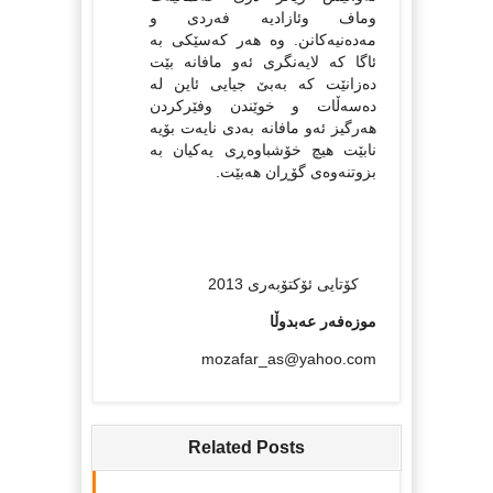
وماف وئازادیە فەردی و
مەدەنیەکانن. وە هەر کەسێکی بە
ئاگا کە لایەنگری ئەو مافانە بێت
دەزانێت کە بەبێ جیایی ئاین لە
دەسەڵات و خوێندن وفێرکردن
هەرگیز ئەو مافانە بەدی نایەت بۆیە
نابێت هیچ خۆشباوەڕی یەکیان بە
بزوتنەوەی گۆڕان هەبێت.
کۆتایی ئۆکتۆبەری 2013
موزەفەر عەبدوڵا
mozafar_as@yahoo.com
Related Posts