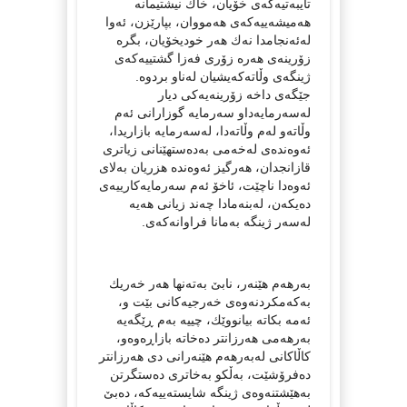
تایبەتیەكەی خۆیان، خاك نیشتیمانە
هەمیشەییەكەی هەمووان، بپارێزن، ئەوا
لەئەنجامدا نەك هەر خودیخۆیان، بگرە
زۆرینەی هەرە زۆری فەزا گشتییەكەی
ژینگەی وڵاتەكەیشیان لەناو بردوە.
جێگەی داخە زۆرینەیەكی دیار
لەسەرمایەداو سەرمایە گوزارانی ئەم
وڵاتەو لەم وڵاتەدا، لەسەرمایە بازاریدا،
ئەوەندەی لەخەمی بەدەستهێنانی زیاتری
قازانجدان، هەرگیز ئەوەندە هزریان بەلای
ئەوەدا ناچێت، ئاخۆ ئەم سەرمایەكارییەی
دەیكەن، لەبنەمادا چەند زیانی هەیە
لەسەر ژینگە بەمانا فراوانەكەی.
بەرهەم هێنەر، نابێ‌ بەتەنها هەر خەریك
بەكەمكردنەوەی خەرجیەكانی بێت و،
ئەمە بكاتە بیانووێك، چییە بەم ڕێگەیە
بەرهەمی هەرزانتر دەخاتە بازاڕەوەو،
كاڵاكانی لەبەرهەم هێنەرانی دی هەرزانتر
دەفرۆشێت، بەڵكو بەخاتری دەستگرتن
بەهێشتنەوەی ژینگە شایستەییەكە، دەبێ‌