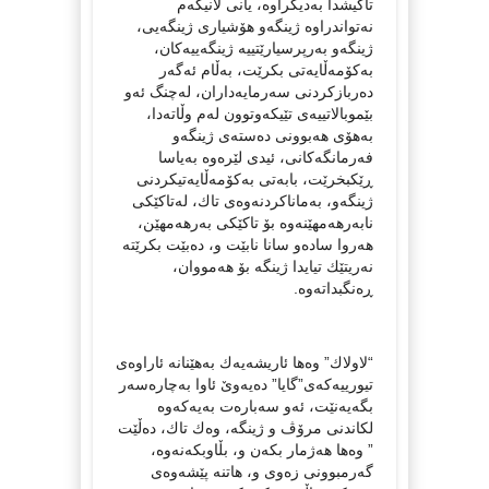
تاكیشدا بەدیكراوە، یانی لانیكەم
نەتواندراوە ژینگەو هۆشیاری ژینگەیی،
ژینگەو بەرپرسیارێتییە ژینگەییەكان،
بەكۆمەڵایەتی بكرێت، بەڵام ئەگەر
دەربازكردنی سەرمایەداران، لەچنگ ئەو
بێموبالاتییەی تێیكەوتوون لەم وڵاتەدا،
بەهۆی هەبوونی دەستەی ژینگەو
فەرمانگەكانی، ئیدی لێرەوە بەیاسا
ڕێكبخرێت، بابەتی بەكۆمەڵایەتیكردنی
ژینگەو، بەماناكردنەوەی تاك، لەتاكێكی
نابەرهەمهێنەوە بۆ تاكێكی بەرهەمهێن،
هەروا سادەو سانا نابێت و، دەبێت بكرێتە
نەریتێك تیایدا ژینگە بۆ هەمووان،
ڕەنگبداتەوە.
“لاولاك” وەها ئاریشەیەك بەهێنانە ئاراوەی
تیورییەكەی”گایا” دەیەوێ‌ ئاوا بەچارەسەر
بگەیەنێت، ئەو سەبارەت بەیەكەوە
لكاندنی مرۆڤ و ژینگە، وەك تاك، دەڵێت
” وەها هەژمار بكەن و، بڵاوبكەنەوە،
گەرمبوونی زەوی و، هاتنە پێشەوەی