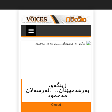
Ski
t
th
conten
ژینگەو،
بەرهەمهێنان…..ئەرسەلان
مەحمود
Closed