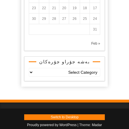
23
22
21
20
19
18
17
30
29
28
27
26
25
24
31
« Feb
بەشە جۆراو جۆرەکان
بەشە
جۆراو
جۆرەکان
Switch to Desktop
Proudly powered by WordPress
|
Theme:
Madar