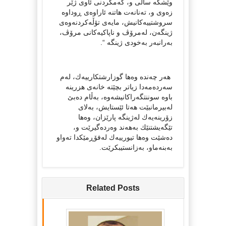
وێشكە ساڵی و، كەمكردنی ئاوی‌ ژێر
زەوی و، تەنانەت هاتنە ئاراوەی ڕوداوە
سروشتییەكانیش، مایەی تۆڵەكردنەوەی
ژینگەن، لەمرۆڤ و ناپاكیەكانی مرۆڤ،
بەرانبەر بەخودی ژینگە “.
هەر چەندە وەها گوزارشتكارییەك، لەم
سەردەمەدا زیاتر بچێتە خانەی هزرینە
باوە سوننتگەراكانیشەوە، بەڵام دەبێ‌
لەبیرمانبێت هەتا ئێستایش، بەلای
زۆرینەیەك لەژینگە پارێزان، وەها
تێگەیشتنێك بەهەند وەردەگیرێت و،
دەشێت وەها تیورییەك لەفۆڕمێكدا تەواو
بەبنەماو، بەزانستیبكرێت.
Related Posts