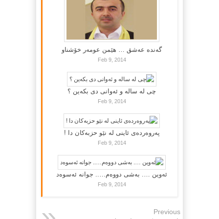
گه‌نده‌ عه‌شق … هێمن عومه‌ر خۆشناو
Feb 9, 2014
چی لە سالە و ئەوانی دی بكەین ؟
Feb 9, 2014
پەروەردەی ئاینی لە نێو حزبەکان دا !
Feb 9, 2014
ئەوین …. بەشی دووەم….. جوانە ئەسوەد
Feb 9, 2014
Previous