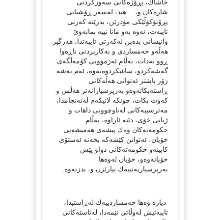
خاشاك، پڕۆژەكانی سەوزكردنی
شارەكان و، …هتد، لەسەر ڕۆشنایی
پڕۆتۆكۆڵێكی مۆدرێن، بدرێتە كەرتی
تایبەت، ئەوە بەو مانا نییە بمانەوێ‌
وانیشانی بدەین لەكەرتی تایبەتدا، هەرگیز
هەڵەو خەمساردی و بەكاربردنی ناڕەوا
ڕوو نەدات، بەڵام ئەزموونی كۆمەڵگەی
گەشەكردو، ساغیكردوەتەوە، ئەم بەشە
زۆر باشتر ئەتوانی هەڵەكانی
ڕاستەبكاتەوەو بەرپرسیارانەتر هەڵس و
كەوت بكات، چونكە لانیكەم لەئەنجامدا،
مەترسییەكانی لەناوچوونی داهات و
ژیانی خۆی، دێتە ئاراوە، بەڵام
حكومەتەكان وەك پیشەی هەمیشەیی
خۆیان، ئەتوانن كێشەكە بخەنە ئەستۆی
كابینەو حكومەتەكانی دواو پێش
خۆیانەوەو، خۆیان لەوەها
بەرپرسیاریەتییەك بپارێزن و، بدزنەوە.
دیارە وەها خەمساردییەك لەڕاستیدا،
تایبەتیش لەوڵاتی ئێمەدا، لەئاستەكانی