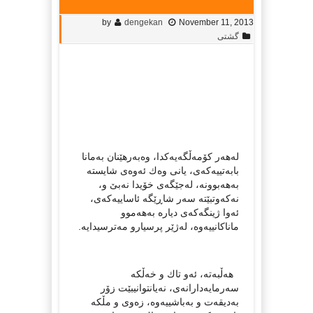
by
dengekan
November 11, 2013
گشتی
لەهەر كۆمەڵگەیەكدا، وەبەرهێنان بەمانا
بابەتییەكەی، یانی وەك ئەوەی شایستە
بەهەبوونە، لەجێگەی خۆیدا نەبێ‌ و،
نەكەوتبێتە سەر شاڕێگە ئاساییەكەی،
ئەوا ژینگەكەی دیارە بەهەموو
ماناكانییەوە، لەژێر پرسیارو مەترسیدایە.
هەڵبەتە، ئەو تاك و خەڵكە
سەرمایەدارانەی، نەیانتوانیبێت زۆر
بەدیقەت و بەباشییەوە، زەوی و مڵكە