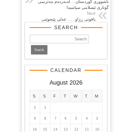
باشووری كوردستان… له‌به‌رده‌م مه‌ترسی
گوتاری ئیسلامی سیاسیدا
Next
یاقوتی ‌ڕژاو ….. عه‌لی پێنجوێنی
SEARCH
CALENDAR
August 2026
S
S
F
T
W
T
M
2
1
9
8
7
6
5
4
3
16
15
14
13
12
11
10