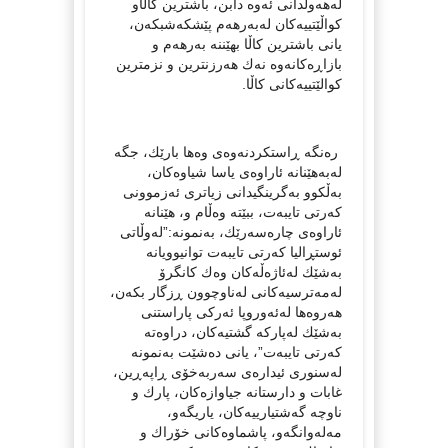
لەهەوڵدانی ئەوە دابن، باشترین كاڵاو
كواڵێتییەكان لەبەرهەم پێشكەشبكەن،
یانی باشترین كاڵا بهێننە بەرهەم و
بازاڕەكانەوە نەك هەرزنترین و نزمترین
كوالێتییەكانی كاڵا.
رەنگە ڕاستكردنەوەی وەها بارێك، جگە
لەبەهێنانە ئاراوەی یاسا شیاوەكان،
بەڵكوو بەگرینگیدانی زیاتری ئەزموونی
كەرتی تایبەت، ببێتە وەڵام و، هێنانە
ئاراوەی چارەسەرێك، بەنمونە:”لەوڵاتی
ئوستڕالیا كەرتی تایبەت توانیوویانە
بەشێك لەئاژەڵەكان وەك كانگرۆ
لەمەترسیەكانی لەناوچوون ڕزگار بكەن،
هەروەها لەئەوروپا ئەركی پاراستنی
بەشێك لەپاركە گشتیەكان، دراوەتە
كەرتی تایبەت”، یانی دەشێت بەنمونە
لەسنوری ئیدارەی سەربەخۆی ڕاپەڕین،
غابات و دارستانە جیاوازەكان، پارك و
ناوچە گەشتیارییەكان، یاریگەو،
مەلەوانگەو، پاشماوەكانی خۆراك و