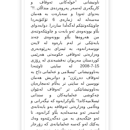
ناونیشانی "خولەكانی ئەوقاف و
كاریگەری لەسەر پەروەردەی منداڵان..!!"
بەدوای ئەودا و سەبارەت بە هەمان
مەسەلە لە ژمارەی 6 ئۆكتۆبەردا
چاوپێكەوتنێكم لەگەڵدا سازدرا. دوابەدوای
بڵاو بوونەوەی ئەو بابەت و چاوپێكەوتنەی
من هەروەها بڵاو بوونەوەی چەند
بابەتێكی تر لەم بارەوە لە لایەن
نووسەرانەوە، بە ئیمزای بەڕێوەبەری
وەزارەتی ئەوقافی حكومەتی هەرێمی
كوردستان مەریوان نەقشبەندی لە ڕۆژی
15-7-2008 لە سایتی ئاوێنەدا
بەناوونیشانی "ئیسلامی و عەلمانی داخ بە
ئەوقاف دەڕێژن" و دواتریش هەمان
نووسین لە سایتی تر بەڵام ئەمجارەیان
بەناوونیشانێكی تر "ئه‌وقاف له‌نێوان
چه‌كوشی عه‌لمانیه‌كان و سندانی
ئیسلامیه‌كاندا" بڵاوكرایەوە كە نیگەرانی و
وەڵامی وەزارەتی ئەوقافە بەو بابەتانەی
لەسەر ئەو مەسەلەیە بڵاو كرانەوە، تا
ئەو جێگەیەی بە من دەگەڕێتەوە وەك
یەكێك لەو كەسە عەلمانیانەی كە زۆرجار
لەسەر ئەم مەسەلەیەم نووسیوە،