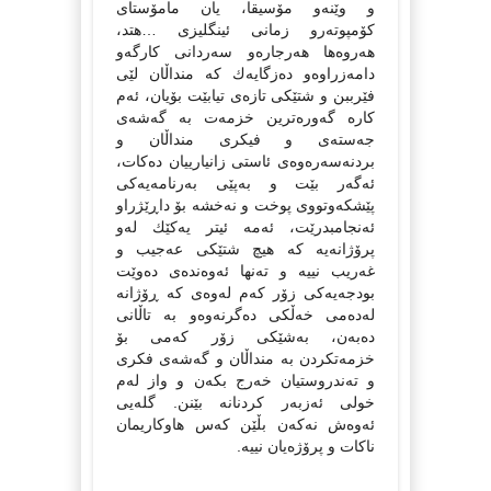
و وێنەو مۆسیقا، یان مامۆستای
كۆمپوتەرو زمانی ئینگلیزی …هتد،
هەروەها هەرجارەو سەردانی كارگەو
دامەزراوەو دەزگایەك كە منداڵان لێی
فێرببن و شتێكی تازەی تیابێت بۆیان، ئەم
كارە گەورەترین خزمەت بە گەشەی
جەستەی و فیكری منداڵان و
بردنەسەرەوەی ئاستی زانیارییان دەكات،
ئەگەر بێت و بەپێی بەرنامەیەكی
پێشكەوتووی پوخت و نەخشە بۆ داڕێژراو
ئەنجامبدرێت، ئەمە ئیتر یەكێك لەو
پرۆژانەیە كە هیچ شتێكی عەجیب و
غەریب نییە و تەنها ئەوەندەی دەوێت
بودجەیەكی زۆر كەم لەوەی كە ڕۆژانە
لەدەمی خەڵكی دەگرنەوەو بە تاڵانی
دەبەن، بەشێكی زۆر كەمی بۆ
خزمەتكردن بە منداڵان و گەشەی فكری
و تەندروستیان خەرج بكەن و واز لەم
خولی ئەزبەر كردنانە بێنن. گلەیی
ئەوەش نەكەن بڵێن كەس هاوكاریمان
ناكات و پرۆژەیان نییە.