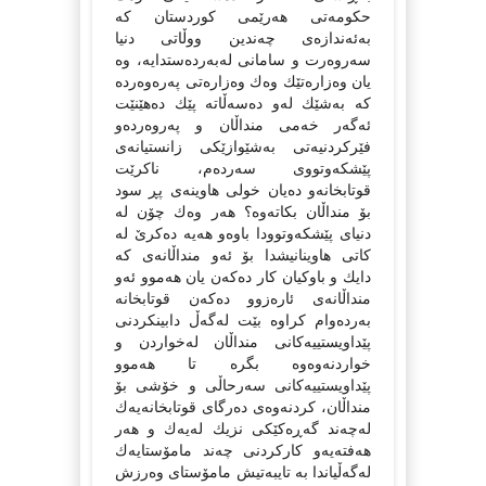
حكومەتی هەرێمی كوردستان كە
بەئەندازەی چەندین ووڵاتی دنیا
سەروەرت و سامانی لەبەردەستدایە، وە
یان وەزارەتێك وەك وەزارەتی پەرەوەردە
كە بەشێك لەو دەسەڵاتە پێك دەهێنێت
ئەگەر خەمی منداڵان و پەروەردەو
فێركردنیەتی بەشێوازێكی زانستیانەی
پێشكەوتووی سەردەم، ناكرێت
قوتابخانەو دەیان خولی هاوینەی پڕ سود
بۆ منداڵان بكاتەوە؟ هەر وەك چۆن لە
دنیای پێشكەوتوودا باوەو هەیە دەكرێ لە
كاتی هاوینانیشدا بۆ ئەو منداڵانەی كە
دایك و باوكیان كار دەكەن یان هەموو ئەو
منداڵانەی ئارەزوو دەكەن قوتابخانە
بەردەوام كراوە بێت لەگەڵ دابینكردنی
پێداویستییەكانی منداڵان لەخواردن و
خواردنەوەوە بگرە تا هەموو
پێداویستییەكانی سەرحاڵی و خۆشی بۆ
منداڵان، كردنەوەی دەرگای قوتابخانەیەك
لەچەند گەڕەكێكی نزیك لەیەك و هەر
هەفتەیەو كاركردنی چەند مامۆستایەك
لەگەڵیاندا بە تایبەتیش مامۆستای وەرزش