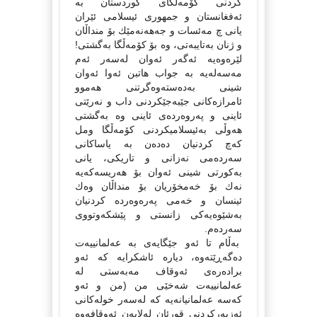
كردنی كۆمەڵگای كوردستان بە
ئەفغانستان و جمهوری ئیسلامی ئێران
یانی چ مەئسات و جەهەنەمێك بۆ منداڵان
و ژنان بەتایبەتی، وە بۆ كۆمەڵگا بەگشتی!
لێرەوەیە ئەگەر ئەوان لەسەر ئەم
مەسەلەیە بە جواب هاتبن ئەوا ئەوان
شینی بەدەستەوەگرتنی هەموو
ئامرازەكانی جێبەجێكردنی داب و نەرێتی
ئاینی و پەروەردەی ئاینی وە بەگشتی
هەوڵی بەئیسلامیكردنی كۆمەڵگا ومل
كەچ كردنیان دەدەن بە یاساكانی
سەردەمی نەزانی و تاریكی، یانی
بەكورتی شینی ئەوان بۆ هەریسەكەیە
نەك بۆ خەمخۆریان بۆ منداڵان وەك
ئینسان و خەمی پەرەوەردە كردنیان
بەشێوەیەكی زانستی و پێشكەوتووی
سەردەم.
بەڵام تا ئەو جێگایەی بە عەلمانییەت
دەگەڕێتەوە، دیارە ئاشكرایە كە ئەو
برادەرەی ئەوقاف مەبەستی لە
عەلمانییەت شەخێی من (من و ئەو
كەسە عەلمانیانەیە كە لەسەر خولەكانی
ئەزبەركردنی قورئان لەلایەن ئەوقافەوە