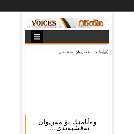
Ski
t
th
conten
وەڵامێك بۆ مەریوان
نەقشبەندی…..