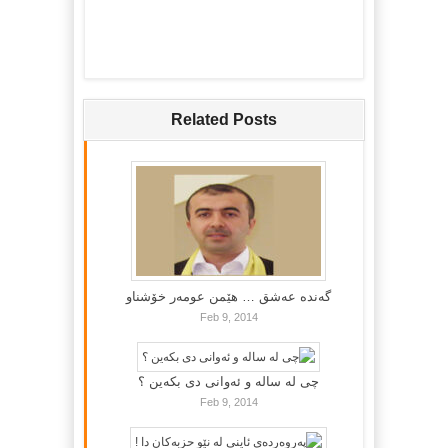
Related Posts
گه‌نده‌ عه‌شق … هێمن عومه‌ر خۆشناو
Feb 9, 2014
چی لە سالە و ئەوانی دی بكەین ؟
Feb 9, 2014