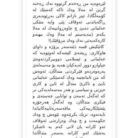
لێرەوەیە من ڕەخەم گرتووە نەك ڕەخنە
گرتن لە مەلا وەك تاكە كەسێك لە
كۆمەڵگادا، ئیتر نازانم كاكی بەڕێوەبەری
ڕاگەیاندنی ئەوقاف پێی وایە منێكی
عەلمانی دەبێ چ چاوەڕوانییەك لە مەلا
بكەم (مەبەستم لە مەلا وەك مهنەو
كارەكەیەتی نەك وەك مرۆڤێك)!
كاتێكیش قسە دێتەسەر پرۆژە و داوای
هاوكاری، ڕیشەی كێشەكە لەوێوەیە كە
عەلمانی و ئیسلامی دووبیركردنەوەی
جیاوازو دوور لەیەكیان هەیە بۆ مەسەلەی
پەرەوەردەو فێركردنی منداڵان، ئەوەش
كە من ئامانجمە وەك كەسێكی عەلمانی
نابێ و ناكرێ منداڵ لە ئاین و كاری
حیزبی و سیاسی و هەر مەسەلەیەكی تر
كە لەگەڵ تەمەن و توانایی جەستەی و
فیكری منداڵان، وە لەگەڵ هەرجۆرە
پێشێلكارییەكی مافەسەرەتاییەكانیاندا
نایەتەوە، نزیك بكرێتەوە. ئێوەش چ وەك
حكومەت و چ وەك وەزارەتی ئەوقاف
ئەو كارانە یان لانی كەم بە ئاشكرا
بەشێك لەو كارانە بەسەر منداڵاندا