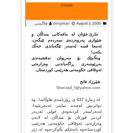
Closed
August 3, 2008
dengekan
by
گشتی
جارێ خۆتان لە مافەكانی منداڵان و
شێوازی پەروەردەی سەردەم تێبگەن،
ئەمجا قسە لەسەر تێگەیاندی خەڵك
بكەن!
وەڵامێك بۆ مەریوان نەقشبەندی
بەڕێوەبەری ڕاگەیاندنی وەزارەتی
ئەوقافی حكومەتی هەرێمی كوردستان.
شێرزاد فاتح
Sherzad_f@yahoo.com
لە ژمارە 437 ی ڕۆژنامەی هاوڵاتیدا، وە
دواتریش لەچەند سایتی ئەنتەرنێتیدا،
لەبەرامبەر كردنەوەی خولی ئەزبەر
كردنی قورئان بۆ منداڵان لە لایەن
وەزارەتی ئەوقافی حكومەتی هەرێمی
كوردستانەوە بابەتێكم بڵاوكردەوە لە ژێر