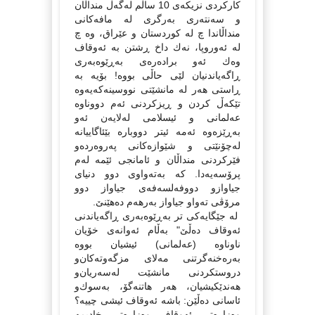
كاركردی نزیكەی 10 ساڵم لەگەڵ منداڵان
و سەنتەری بەرگری لە مافەكانی
منداڵاندا چ لە كوردستان و عێراق، وە چ
لە ئەوروپا، نەك داخ ڕشتن بە ئەوقاف
وەك ئەو برادەرەی بەڕێوەبەری
ڕاگەیاندنیان لێی حاڵی بووە! بۆیە بە
ڕاستی هەر لە مانشێتی نووسینەكەیەوە
تێكەڵ كردن و ڕیزكردنی ئەم دووناوە
عەلمانی و ئیسلامی لەلایەن ئەو
بەڕێزەوە ئەمە ئیتر دووبارە بێئاگاییانە
لەچۆنێتی و شێوازەكانی پەروەردەو
فێركردنی منداڵان و ئامانجی ئێمە لەم
پرۆسەیەدا. كە بەتەواوی دوو دنیای
جیاوازو دووفەلسەفەی جیاواز دوو
مرۆڤی تەواو جیاواز بەرهەم دەهێنێ.
لە جێگایەكی تر بەڕێوەبەری ڕاگەیاندنی
ئەوقاف دەڵێ" به‌ڵام ئه‌وانه‌ی‌ خۆیان
ناوناوه‌ (عه‌لمانی‌) ئیشیان بووه‌
به‌ره‌خنه‌گرتنی‌ مه‌لای‌ مزگه‌وته‌كان‌و
دروستكردنی‌ مانشێت له‌سه‌ریان‌و
هه‌ندێكیشیان، هه‌ر هاتنه‌گۆ، به‌سوك‌و
ئاسانی‌ ده‌ڵێن: باشه‌ ئه‌وقاف ئیشی‌ چییه‌؟
وه‌زاره‌تی‌ ئه‌وقاف وه‌زاره‌تی‌ خادیمه‌