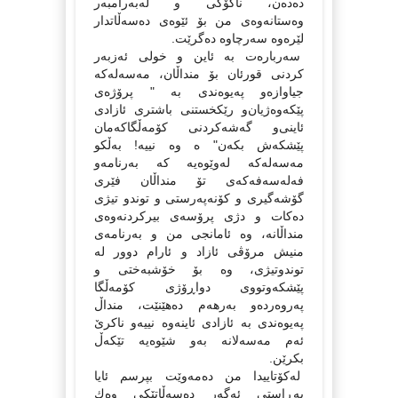
دەدەن، ناكۆكی و لەبەرامبەر
وەستانەوەی من بۆ ئێوەی دەسەڵاتدار
لێرەوە سەرچاوە دەگرێت.
سەربارەت بە ئاین و خولی ئەزبەر
كردنی قورئان بۆ منداڵان، مەسەلەكە
جیاوازەو پەیوەندی بە " پرۆژه‌ی‌
پێكه‌وه‌ژیان‌و رێكخستنی‌ باشتری‌ ئازادی‌
ئاینی‌‌و گه‌شه‌كردنی‌ كۆمه‌ڵگاكه‌مان
پێشكه‌ش بكه‌ن" ە وە نییە! بەڵكو
مەسەلەكە لەوێوەیە كە بەرنامەو
فەلەسەفەكەی تۆ منداڵان فێری
گۆشەگیری و كۆنەپەرستی و توندو تیژی
دەكات و دژی پرۆسەی بیركردنەوەی
منداڵانە، وە ئامانجی من و بەرنامەی
منیش مرۆڤی ئازاد و ئارام دوور لە
توندوتیژی، وە بۆ خۆشبەختی و
پێشكەوتووی دواڕۆژی كۆمەڵگا
پەروەردەو بەرهەم دەهێنێت، منداڵ
پەیوەندی بە ئازادی ئاینەوە نییەو ناكرێ
ئەم مەسەلانە بەو شێوەیە تێكەڵ
بكرێن.
لەكۆتاییدا من دەمەوێت بپرسم ئایا
بەڕاستی ئەگەر دەسەڵاتێكی وەك