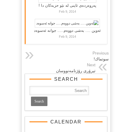
پەروەردەی ئاینی لە نێو حزبەکان دا !
Feb 9, 2014
ئەوین …. بەشی دووەم….. جوانە ئەسوەد
Feb 9, 2014
Previous
سوتماك!
Next
تیرۆری رۆژنامه‌نووسان
SEARCH
CALENDAR