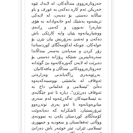
حەزوئارەزووی منداڵەكان، لە لایەك ئێوە
خەریكن ئەم كارە دەكەن بە عورف و باو
ساڵانە دەستی بۆ دەبەن، لە لایەكی
تریشەوە بەشێك لەو خانەوادانە بە هۆی
شارەزا نەبوون و كەمی ڕادەی
ووشیارییانەوە پێیان وایە كارێكی باش
دەكەن و ئەشێ بەزۆریش بیان نێرن بۆ
خولەكان، چونكە لەكۆمەڵگای كوردستاندا
زۆر كردن و سەپاندن بەسەر منداڵاندا
سەرەتاییترین شتێكە ڕۆژانە دەستی بۆ
دەبرێت لە لایەن گەورەكانەوە بێ گوێدانە
حەزوئارەزووەكانی منداڵان و مافەكانیان.
بەڕێوەبەری ڕاگەیاندنی وەزارەتی
ئەوقاف لە مانشێتی نووسینەكەیەوە
دەڵێ "ئیسلامی و عەلمانی داخ بە
ئەوقاف دەڕێژن"، دیارە تا ئەو جێگایەی
بە ئیسلامییەكان ئەگەڕێتەوە لەم سەری
میانڕەویانەوە تا ئەو پەری توندڕەوو
تیرۆریستیان، ئاشكرایە كە دەیانەوێت
كۆمەڵگای كوردستان بكەن بە نموونەی
ووڵاتی ئەفغانستان و سعودیە و جمهوری
ئیسلامی ئێران، ئیتر خوێنەر باش دەزانێ