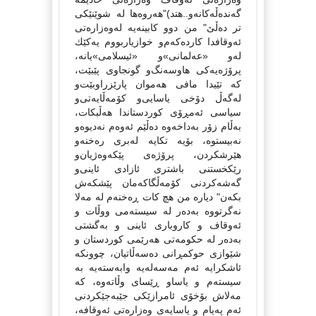
گه‌نده‌ڵه‌كانه‌و..هتد)"هەروەها لە شوێنێكی
تر دەڵێ" من دوو كابینه‌یه‌ له‌وه‌زاره‌تی‌
ئه‌وقافدا كارده‌كه‌م‌و خوازیاربووم یه‌كێك
له‌و «عه‌لمانی»‌و «ئیسلامی‌»یانه‌،
پرۆژه‌یه‌كی‌ هاوسه‌نگ‌و گونجاوی‌ پێبێت،
كه‌ تێیدا مافی‌ هه‌موان پارێزراوبێت‌و
له‌گه‌ڵ دۆخی‌ یاسایی‌‌و كۆمه‌ڵایه‌تی‌‌و
سیاسی‌ ئه‌مڕۆی‌ كوردستاندا هه‌ڵبكات،
به‌ڵام زۆر به‌داخه‌وه‌ ده‌ڵێم ئه‌وه‌م نه‌دیوه‌و
نه‌بیستوه‌، بۆیه‌ تكایه‌ له‌بری‌ ره‌خنه‌‌و
هێرشكردن، پرۆژه‌ی‌ پێكه‌وه‌ژیان‌و
رێكخستنی‌ باشتری‌ ئازادی‌ ئاینی‌‌و
گه‌شه‌كردنی‌ كۆمه‌ڵگاكه‌مان پێشكه‌ش
بكه‌ن" دیارە من هچ كات ڕەخنەم لە مەلا
نەگرتووە بەدەر لە سیستەمی ووڵات و
ئەوقاف و كاروباری ئاینی و بەگشتی
بەدەر لە حكومەتی هەرێمی كوردستان و
شێوازی حوكمڕانی دەسەڵاتیان، چوونكە
ئاشكرایە ئەم مەسەلەیە وابەستەیە بە
سیستەم و یاساو ڕێسای وڵاتەوە، كە
مەلاش بۆخۆی ئامرازێكی جێبەجێكردنی
ئەم پەیام و یاسایەی وەزارەتی ئەوقافە،