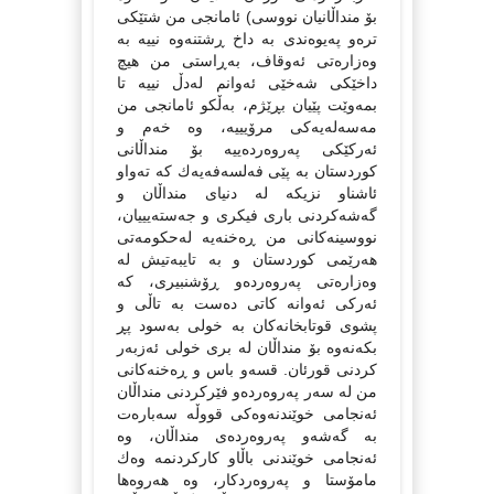
بۆ منداڵانیان نووسی) ئامانجی من شتێكی
ترەو پەیوەندی بە داخ ڕشتنەوە نییە بە
وەزارەتی ئەوقاف، بەڕاستی من هیچ
داخێكی شەخێی ئەوانم لەدڵ نییە تا
بمەوێت پێیان بڕێژم، بەڵكو ئامانجی من
مەسەلەیەكی مرۆیییە، وە خەم و
ئەركێكی پەروەردەییە بۆ منداڵانی
كوردستان بە پێی فەلسەفەیەك كە تەواو
ئاشناو نزیكە لە دنیای منداڵان و
گەشەكردنی باری فیكری و جەستەیییان،
نووسینەكانی من ڕەخنەیە لەحكومەتی
هەرێمی كوردستان و بە تایبەتیش لە
وەزارەتی پەروەردەو ڕۆشنبیری، كە
ئەركی ئەوانە كاتی دەست بە تاڵی و
پشوی قوتابخانەكان بە خولی بەسود پڕ
بكەنەوە بۆ منداڵان لە بری خولی ئەزبەر
كردنی قورئان. قسەو باس و ڕەخنەكانی
من لە سەر پەروەردەو فێركردنی منداڵان
ئەنجامی خوێندنەوەكی قووڵە سەبارەت
بە گەشەو پەروەردەی منداڵان، وە
ئەنجامی خوێندنی باڵاو كاركردنمە وەك
مامۆستا و پەروەردكار، وە هەروەها