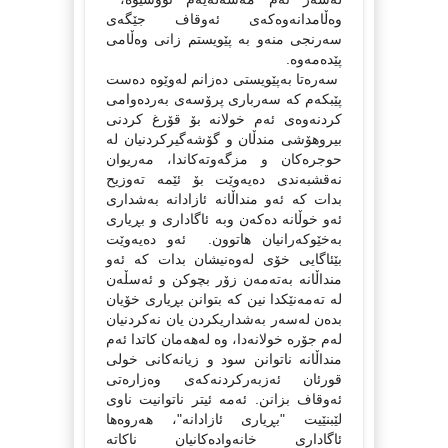
وەڵامدانەوەكەی ئەوقاف جێگەی
سەرنجی منەو بە پێویستم زانی وەڵامی
پێدەمەوە.
سەرەتا بەپێویستی دەزانم لەوێوە دەست
پێبكەم كە سەرباری پرۆسەی بەردەوامی
كردنەوەی ئەم خولانە بۆ قۆرغ كردنی
بیروهۆشی مندڵان و گۆشەگیركردنیان لە
حوجرەكان و مزگەوتەكاندا، مەریوان
نەقشبەندی دەیەوێت بۆ ئێمە تەوزیح
بدات كە ئەو منداڵانە ئازادانە بەشداری
ئەو خوڵانە دەكەن وبە ئاگاداری و بڕیاری
بەخێوكەرانیان هاتوون. ئەو دەیەوێت
بێئاگایی خۆی لەوەنیشان بدات كە ئەو
منداڵانە بەتەمەن زۆر بچوكن و ئەسڵەن
لە تەمەنێكدا نین كە بتوانن بڕیاری خۆیان
بدەن لەسەر بەشداریكردن یان نەكردنیان
لەم جۆرە خولانەدا، وە لەهەمان كاتدا ئەم
منداڵانە ناتوانن سود و زیانەكانی خولی
قورئان ئەزبەركردنەكەی وەزارەتی
ئەوقاف بزانن. ئەمە ئیتر ناتوانیت ناوی
لێبنێیت "بڕیاری ئازادانە"، هەروەها
ئاگاداری خانەوادەكانیان ناكاتە