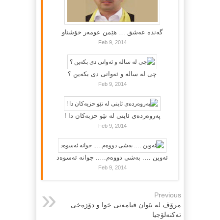
گه‌نده‌ عه‌شق … هێمن عومه‌ر خۆشناو
Feb 9, 2014
چی لە سالە و ئەوانی دی بكەین ؟
Feb 9, 2014
پەروەردەی ئاینی لە نێو حزبەکان دا !
Feb 9, 2014
ئەوین …. بەشی دووەم….. جوانە ئەسوەد
Feb 9, 2014
Previous
مرۆڤ له‌ نێوان قیامه‌تی خوا و دۆزه‌خی
ته‌کنه‌لۆجیا