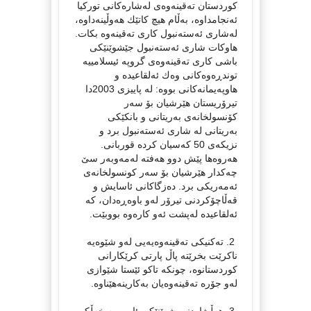
کوردستان ته‌قینه‌وه‌ی له‌شاره‌کانی تورکیا
ئه‌نجامداوه، به‌ڵام هیچ کاتێك هه‌وڵینه‌داوه،
له‌‌شاری ئه‌سته‌نبول کاری ته‌قینه‌وه بکات.
هاوکات شاری ئه‌سته‌نبول جێشوێنێکی
باشی کاری ته‌قینه‌وه‌ی گروپه ئیسلامییه
توندڕه‌وه‌کانی وه‌ك‌ ئه‌لقاعیده و
هاوپه‌یمانه‌کانی بووه: له پاییزی 2003دا
تیرۆریستان هێرشیان بۆ سه‌ر
کۆنسولخانه‌ی به‌ریتانی و بانكێکی
به‌ریتانی له‌ شاری ئه‌سته‌نبول برد و
نزیکه‌ی 50 که‌سیان کرده قوربانی.
هه‌روه‌ها پێش دوو هه‌فته‌ له‌مه‌وبه‌ر سێ
چه‌کدار هێرشیان بۆ سه‌ر کونسولخانه‌ی
ئه‌مه‌ریکی برد. ده‌زگاکانی ئاسایش و
قه‌ڵاچۆکردنی تیرۆر له‌و باوه‌ڕه‌دان، که
ئه‌لقاعیده له‌پشت ئه‌و کاره‌وه بووبێت.
2. ته‌کنیکی ته‌قینه‌وه‌یه‌یی له‌و شێوه‌یه
ناکرێت بخرێته پاڵ پارتی کرێکارانی
کوردستانوه، چونکه تاکو ئێستا شێوازی
له‌و جۆره ته‌قینه‌وه‌یان به‌کارینه‌هێناوه.