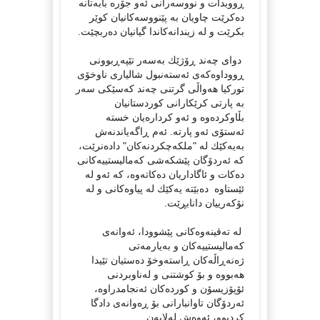
ڕووبدات و نووسه‌رانی ئه‌و جۆره بابه‌تانه
ده‌کرێت چاویان به پێنووسه‌کانیان کوێر
بکرێت و له زیندانه‌کاندا گیانیان ده‌ربچێت.
دوای چه‌ند ڕۆژێك به‌سه‌ر تێپه‌ڕبوونی
ڕووداوه‌که‌ی ئه‌سته‌نبول شالیاری ناوخۆی
تورکیا هه‌واڵی گرتنی چه‌ند که‌سێکی سه‌ر
به پارتی کرێکارانی کوردستانیان
بڵاوکرده‌وه و ئه‌و کرداره‌یان خسته
ئه‌ستۆی ئه‌و پارته‌. ئه‌م ڕاگه‌یاندنه‌ش
به‌یه‌كێك له "ملکه‌چکردنه‌کان" داده‌نرێت،
که ئه‌ردۆگان پێشکه‌شی که‌مالیستییه‌کانی
ده‌کات و ئاگاداریان ده‌کاته‌وه، که ئه‌و له
ئێستاوه ده‌بێته‌ ‌یه‌كێك له پیاوه‌کانی و له
نۆکه‌رییان دانابڕێت.
له ته‌قینه‌وه‌کانی پێشوودا، ئه‌وانه‌ی
که‌مالیستییه‌کان و به‌یارمه‌تی
ژه‌نه‌ڕاڵه‌کان ڕاسته‌وخۆ ده‌ستیان تێیدا
هه‌بووه و بۆ کوشتنی و له‌ناوبردنی
ئۆپۆزیسۆن و کورده‌کان ئه‌نجامدراوه،
ئه‌ردۆگان تاوانبارانی بۆ ڕه‌وانه‌ی دادگا
کردبوو، ئه‌وه‌ش له‌لایه‌ن