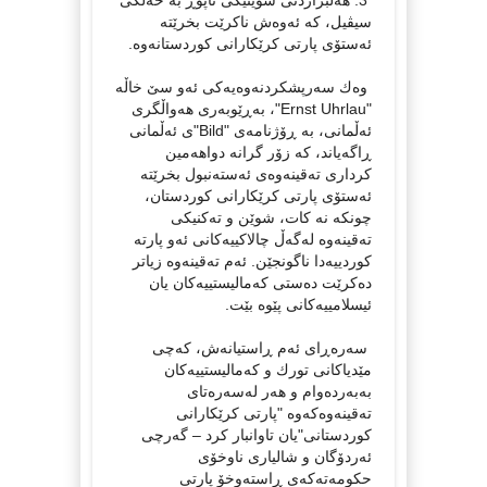
3. هه‌ڵبژاردنی شوێنێکی ئاپوڕ به خه‌ڵکی
سیڤیل، که ئه‌وه‌ش ناکرێت بخرێته
ئه‌ستۆی پارتی کرێکارانی کوردستانه‌وه.
وه‌ك سه‌رپشکردنه‌وه‌یه‌کی ئه‌و سێ خاڵه
"Ernst Uhrlau"، به‌ڕێوبه‌ری هه‌واڵگری
ئه‌ڵمانی، به ڕۆژنامه‌ی "Bild"ی ئه‌ڵمانی
ڕاگه‌یاند، که زۆر گرانه دواهه‌مین
کرداری ته‌قینه‌وه‌ی ئه‌سته‌نبول بخرێته
ئه‌ستۆی پارتی کرێکارانی کوردستان،
چونکه نه کات، شوێن و ته‌کنیكی
ته‌قینه‌وه له‌گه‌ڵ چالاکییه‌کانی ئه‌و پارته
کوردییه‌دا ناگونجێن. ئه‌م ته‌قینه‌وه زیاتر
ده‌کرێت ده‌ستی که‌مالیستییه‌کان یان
ئیسلامییه‌کانی پێوه بێت.
سه‌ره‌ڕای ئه‌م ڕاستیانه‌ش، که‌چی
مێدیاکانی تورك و که‌مالیستییه‌کان
به‌به‌رده‌وام و هه‌ر له‌سه‌ره‌تای
ته‌قینه‌وه‌که‌وه "پارتی کرێکارانی
کوردستانی"یان تاوانبار کرد – گه‌رچی
ئه‌ردۆگان و شالیاری ناوخۆی
حکومه‌ته‌که‌ی ڕاسته‌وخۆ پارتی