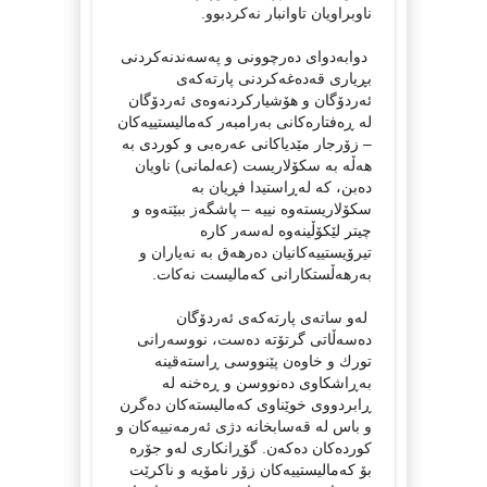
ناوبراویان تاوانبار نه‌کردبوو.
دوابه‌دوای ده‌رچوونی و په‌سه‌ندنه‌کردنی
بڕیاری قه‌ده‌غه‌کردنی پارته‌که‌ی
ئه‌ردۆگان و هۆشیارکردنه‌وه‌ی ئه‌ردۆگان
له ڕه‌فتاره‌کانی به‌رامبه‌ر که‌مالیستییه‌کان
– زۆرجار مێدیاکانی عه‌ره‌بی و کوردی به
هه‌ڵه به سکۆلاریست (عه‌لمانی) ناویان
ده‌بن، که له‌ڕاستیدا فڕیان به
سکۆلاریسته‌وه نییه – پاشگه‌ز ببێته‌وه و
چیتر لێکۆڵینه‌وه له‌سه‌ر کاره
تیرۆیستییه‌کانیان ده‌رهه‌ق به‌ نه‌یاران و
به‌رهه‌ڵستکارانی که‌مالیست نه‌‌کات.
له‌و ساته‌ی پارته‌که‌ی ئه‌ردۆگان
ده‌سه‌ڵاتی گرتۆته ده‌ست، نووسه‌رانی
تورك و خاوه‌ن پێنووسی ڕاسته‌قینه
به‌ڕاشکاوی ده‌نووسن و ڕه‌خنه له
ڕابردووی خوێناوی که‌مالیسته‌کان ده‌گرن
و باس له قه‌سابخانه‌ دژی ئه‌رمه‌نییه‌کان و
کورده‌کان ده‌که‌ن. گۆڕانکاری له‌و جۆره
بۆ که‌مالیستییه‌کان زۆر نامۆیه و ناکرێت