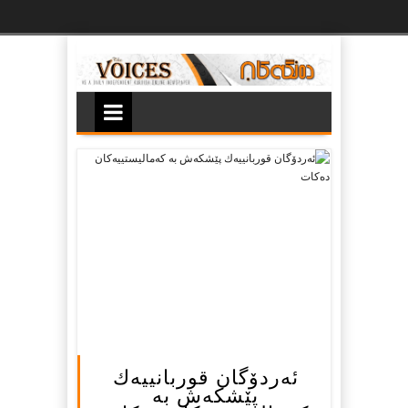
Ski
t
th
conten
ئه‌ردۆگان قوربانییه‌ك
پێشكه‌ش به