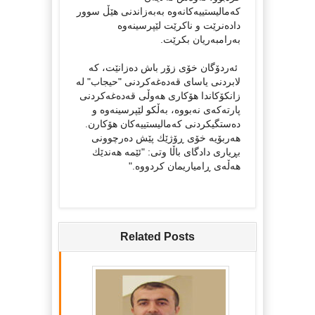
که‌مالیستییه‌کانه‌وه به‌به‌زاندنی هێڵ سوور
داده‌نرێت و ناکرێت لێپرسینه‌وه
به‌رامبه‌ریان بکرێت.
ئه‌ردۆگان خۆی زۆر باش ده‌زانێت، که
لابردنی یاسای قه‌ده‌غه‌کردنی "حیجاب" له
زانکۆکاندا هۆکاری هه‌وڵی قه‌ده‌غه‌کردنی
پارته‌که‌ی نه‌بووه، به‌ڵکو لێپرسینه‌وه و
ده‌ستگیکردنی که‌مالیستییه‌کان هۆکارن.
هه‌ربۆیه خۆی ڕۆژێك پێش ده‌رچوونی
بڕیاری دادگای باڵا وتی: "ئێمه هه‌ندێك
هه‌ڵه‌ی ڕامیاریمان کردووه."
Related Posts