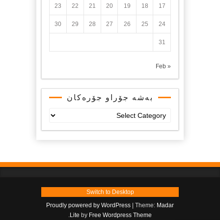
23
22
21
20
19
18
17
30
29
28
27
26
25
24
31
« Feb
بەشە جۆراو جۆرەکان
بەشە
جۆراو
جۆرەکان
Switch to Desktop
Proudly powered by WordPress
|
Theme:
Madar
.
Lite
by
Free Wordpress Theme