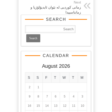
Next
زمانی کوردیی له‌ نێوان ئایدیۆلۆژیا و
زمانناسییدا
SEARCH
CALENDAR
August 2026
S
S
F
T
W
T
M
2
1
9
8
7
6
5
4
3
16
15
14
13
12
11
10