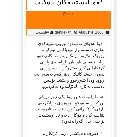
که‌مالیستییه‌‌‌کان ده‌کات
Closed
August 4, 2008
dengekan
by
تایبەت
دوا به‌دوای ته‌قینه‌وه تیرۆریستییه‌که‌ی
شاری ئه‌ستنه‌‌بول مێدیاکانی تورکیا و
زۆرێک له‌لایه‌نه‌ ڕه‌گه‌زپه‌رسته‌کانی ئه‌و
وڵاته ده‌ستی تاوانیان ئاڕاسته‌ی پارتی
کرێکارانی کوردستان کرد، سه‌ره‌ڕای
ئه‌وه‌ی چه‌ند کاتێكی زۆر که‌م به‌سه‌ر ئه‌و
ڕووداوه‌دا تێپه‌ڕیبوو و هێشتا پۆلیس
ده‌ستی به‌کاری لێکۆڵینه‌وه نه‌کردبوو.
ئه‌ڵمانیا وه‌ك هاوپه‌یمانێکی زۆر نزیکی
تورکیا ڕاسته‌وخۆ بیردۆزه‌ی تاوانکردنی
پارتی کرێکارانی کوردستان به نادروست
پێناسه کرد و هۆکاری ئه‌و نادروستییه‌ش
بۆ سێ خاڵ گه‌ڕاندنه‌وه:
1. هه‌رچه‌نده پێشتر پارتی کرێکارانی