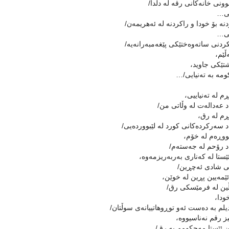
نى خانەكانى رقە لە دڵدا/
یی…
دنە بۆ خودا و راكردنە لە ئەهریمەن/
یی…
ردنى ساتەوەختێكى پێغەمبەرانەیە/
ێم،
تێكى جاوید،
مە بە تەنیایی/…
ڕم لە تەنیاییى،
 عەدالەت لە وڵاتى من/
ڕم لە رق،
 سەركردەكانى كورد لە لێبووردەیی/
ووڕەم لە خۆم،
د رۆحم لە جەستەم/
ێستا لە كەنارى بەربەریزمەوە،
ى شادى ئەچڕین/
ێمەیین پڕین لە خوێن،
ین لە فرمێسكى رق/
ودا،
م بە دەست ئەو توڕوهاتییانەى سوڵتان/
 رقم نەناسیووە،
 ئێستا مەحكومم بە رق/