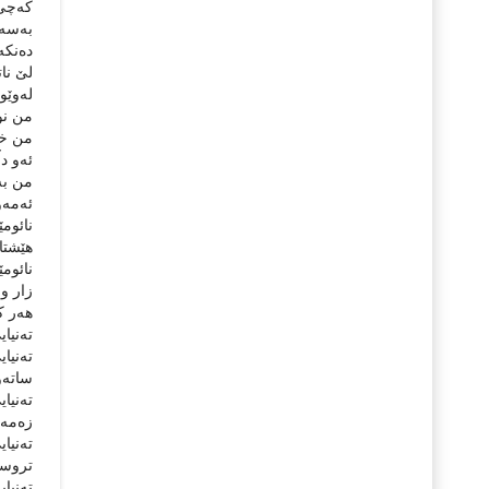
كەچى ش
بەسە ن
دەنكە 
لێ نات
لەوێو
من نوو
من خو
ئەو دڵ
من بە 
ئەمەوێ
نائومێ
هێشتا 
نائومێ
زار و 
هەر كە
تەنیای
تەنیا
ساتەوە
تەنیا
زەمەنى
تەنیا
تروسكا
تەنیا