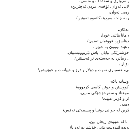
 مروارى و سەدەف و ماسی،
اپى ئەوان، ئۆخەى مردن ئەچێژین/
ەیى ئەوان،
ە چاخە بەردینەكانەوە ئەبینین/
ەكان،
 هانا هاتنى خودا،
ناسۆڕ، قووتمان ئەدەن/
هێند تینوون بە خوێن،
شترێكى بیابان، پاش تێربوونیشییان،
زییاتر، لە جەستەى تر ئەستێنن/
ۆیان،
، عەمبارى نەوت و دۆلار و درۆ و خییانەت و خوێنیشن/
نییایە پاكە،
كووشتن و خوێن كاسی كردووە/
وعتاد و سەرخۆشێكى مەیی،
كز و كزتر ئەبێت/
ەسە،
كرین لە جوانى دونییا و پیسییەتى نەفس/
ا لە شێوەى رێحان بین،
دە لێبدەییت بۆنى خۆشترت ئەداتآ/