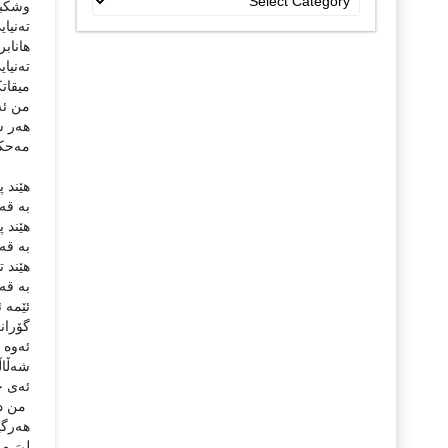
وشكبوو
جۆراو
تەنیا
جۆرەکان
هانابر
تەنیا
میقاتك
من ئەڵ
هەر ش
مەحكو
هێند پ
بە قەد
هێند پ
بە قەد
هێند ت
بە قە
ئێمە ئ
گۆران
ئەوە ئ
شەڵاڵ
ئەى خ
من دیل
هەرگیز
لىَ من