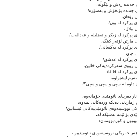
چەندە رەش و بێگوڵە،
چەندە بۆنخۆش و بەسۆزە/
رێحان،
ى پڕكرد لە بۆن/
بیلال،
ى پڕكرد لە زیكر و تەهلیلە و عەدالەت/
مارتن لۆتەر كینگ،
ى پڕكرد لە یەكسانى/
چاو،
ى پڕكرد لە عەشق/
رووى سەركردەیەكى خائین،
ى پڕكرد لە قا قا/
رم لێشێواوە،
 داوە لە سپی و سپی و سپی؟/
ار دەرییاى نائومێدى خۆمانەوە،
ژماردنى دەنكە وردەكانى لمەوە،
 نووسینەوەى نائومێدییەكانى ئینسانین/
ێدى بۆ ئێمە بەشێكە لە،
یبوون و كوردبوونمان/
ەر خەریكى نووسینەوەى نائومێدیین،