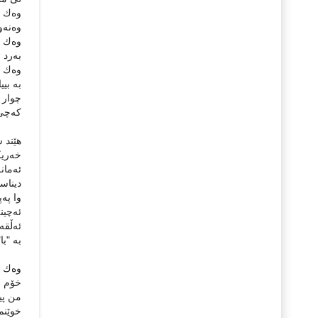
وەك عا
وەنەوز
وەك من
بەرد ئ
وەك ر
بە بیی
چوار د
كەچى و
هێند س
خەریكی
ئەمانە
دیناس
وا پەپ
ئەچین
ئەڵقەى
بە "با
وەك قە
خۆم خ
من پیر
خوێنم 