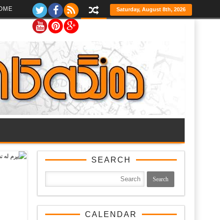
Ski
OME
Saturday, August 8th, 2026
t
th
conten
SEARCH
CALENDAR