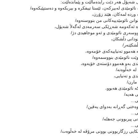
ەپۆل هەر دێت رایدەماڵێت و پێماندەڵێت:
ائومێدى لەبیركەن، ئێستا تیبفكرە و بیربكەوە و دەستپێبكەوە/
وردە لمەكان، هێند زۆرن،
وانن نائومێدییەكانى من بنووسنەوە/
ە ئەكەومە شەڕێكى سەرمەدى لەگەلأ شەپۆل،
سەرى نائومێدى و ئەو موجاهیدى دژ/
دانى دڵشكان،
شكێنەر/
هەموو تەنیاییەكەى خۆمەوە،
ت نائومێدى بنووسمەوە/
دى بەو هەموو دۆستەى خۆیەوە،
لە خەڵوەتە/
دى و تەنیایی،
مارن/
 نائومێدى هەبوو،
ی هەیە/
یی…
ختى گەڕانە بەدواى یەقین/
یی…
 پیربوونى جەهلە/
یی…
یی رزگاربوونى بوونى مرۆڤە لە خەڵوەت/
یی…