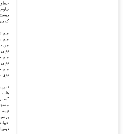
جییاو
چاوم 
دەستم
كەچى 
منم ئی
منم بە
من بە
تۆیی ئ
منم خ
تۆیی 
منم خا
تۆى خا
ئەڕیست
هات لە
"سەرپ
مەنجە
ئێمە ت
برسین
خییانە
دونییا