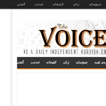
جینۆساید
ژنان
کتێبخانە
ئەدەب
گشتی
ره‌ی ئێمه
جینۆساید
ژنان
کتێبخانە
ئەدەب
گشتی