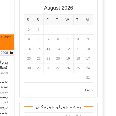
August 2026
S
S
F
T
W
T
M
2
1
Closed
9
8
7
6
5
4
3
16
15
14
13
12
11
10
, 2008
23
22
21
20
19
18
17
پڕم لە
كەمال
30
29
28
27
26
25
24
.com
31
تەنیا
ساتەوە
« Feb
تەنیا
زەمەنى
تەنیا
بەشە جۆراو جۆرەکان
تروسكا
تەنیا
بەشە