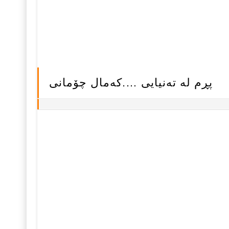
پڕم له‌ ته‌نیایی ….که‌مال چۆمانی