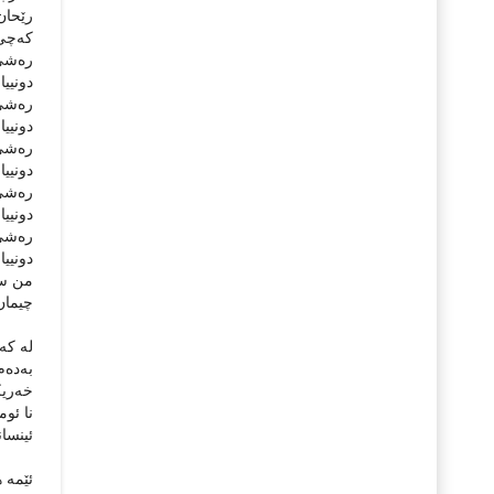
رێحان 
كەچى 
رەشى 
دونییا
رەشى 
دونییا
رەشى 
دونییا
رەشى 
دونییا
رەشى 
دونییا
من سە
چیمان
لە كەن
بەدەم 
خەریكى
نا ئوم
ئینسان
ئێمە ه