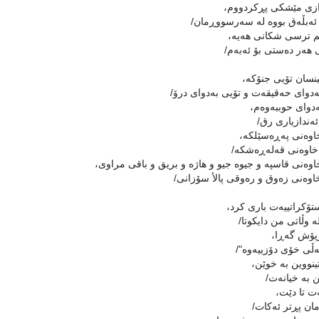
ازى مێشكى پڕكردووم،
ئەبڵەق بووە لە سەرسووڕمان/
 ترسى شكانى هەیە،
هەر دەستى بۆ ئەبەم/
نسان تۆیی جنۆكە،
دواى حەقیقەت و تۆیی بەدوای درۆ/
دواى حوببەوەم،
ەندازیارى رق/
اوەنى پەڕەسێلكە،
خاوەنى قەلەڕەشكە/
وەنى قاسپە و جیوە جیو و هاژە و بریق و باقى مراوى،
وەنى زەوق و رەوقى پالأ سۆزانى/
ۆكراتییەت بارى كرد،
 وڵاتى من دایكوتا/
ۆش گەڕا،
ڵى خۆى دۆزییەوە"/
ینووین بە خوێن،
 بە خیانەت/
ت تا دێت،
مان پڕتر ئەكات/