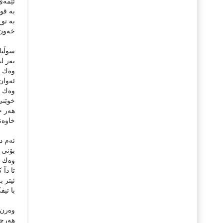
ئێمەى
بە قول
بە توڕ
خەون ب
سوڵتان
بەر لە
وەك دی
ئەوان 
وەك حو
خوێنى 
هەر خ
خاوەنى
ئەم دو
بۆنى 
وەك م
تا دآ 
ئیتر ب
با تیف
وەرن ب
هەرچەن