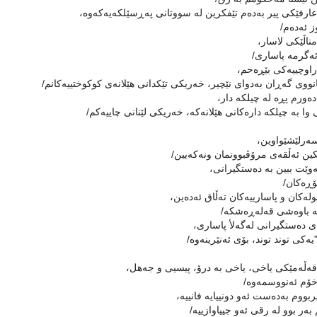
رفێكى پیر بەدەم تێفكرین لە سووتانى پەڕسێلكەیەكەوە،
 ئەدەم/
اڵێكى لاسار،
ەگرمە پاسارى/
اوچییەكى بێڕەحم،
انووى گەڕان بەدواى نێچیر، خەریكى تێكدانى هێلانەى كوكوختییەكانم/
ەورم پڕە لە چیلكە دار،
ا بە چیلكە دارەكانى هێلانەكە، خەریكى لێنانى چاییەكم/
ەرلێشێواوین،
ن ئەڵقەى مرۆڤبوونمان ونەكەیین/
وێت ببین بە دەستگیرانى،
ۆڕەكان/
ولەكان و پاسارییەكان تەڵاق ئەدەین،
ە باوەشى قەلەڕەشكە/
 دەستگیرانى لەگەلأ پاسارى،
"یەكى توند توند، بۆى ئەنێرینەوە/
ڵەمێكى یاخى، یاخى بە درۆ، پیسیی و جەهل،
ۆم ئەنووسمەوە/
بووم بەدەست ئەو دونییایە فانییە،
بەر بوو لە رقى ئەو جییاوازییە/