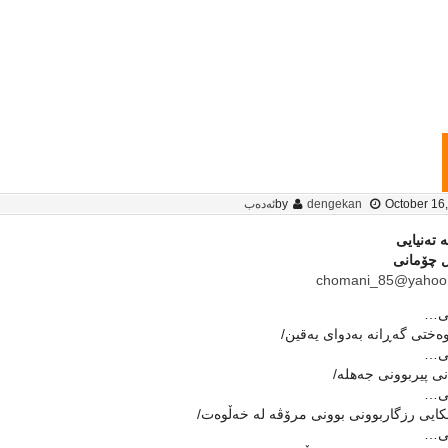
October 16
dengekan
by
ئەدەب
 تەنیایى
 چۆمانى
chomani_85@yahoo
یی…
ختى گەڕانە بەدواى یەقین/
یی…
 پیربوونى جەهلە/
یی…
یی رزگاربوونى بوونى مرۆڤە لە خەڵوەت/
یی…