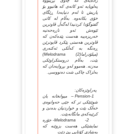
زاده‌یه‌ی که‌ چاوی بڕیبووه‌
په‌لوپایه‌ ئه‌و کاته‌ی که‌ هاتبوو بۆ
پاریش تا له‌م دنیایه‌دا ڕێگای
خۆی بکاته‌وه‌. به‌ڵام له‌ کاتی
گفتوگۆدا کردنیدا له‌گه‌ڵ ڤاوترین
ئێوه‌ش ئه‌و ناڕه‌حه‌تیه‌
خه‌ریزه‌ییه‌ هه‌ست پێده‌که‌ن که‌
ڤاوترین هه‌ستی پێکرد ڤایوترێن
ڕه‌نگه‌ به‌ که‌ڵکی ئه‌کته‌ری
(میلۆدراما(2) Melodrama)
بێت، به‌ڵام دروستکراوێکی
مه‌زنه‌. هه‌موو له‌و بڕوایه‌دان که‌
به‌لزاک چاکی شت ده‌نووسی.
په‌راوێزه‌کان:
1-Pension – میوانخانه‌ یان
شوێنێکی تر که‌ جێی حه‌وانوه‌ی
خه‌ڵک بێت و خواردنیان بده‌نێ و
کرێیه‌که‌ی مانگانه‌بێت.
2- Melodrama- جۆره‌
نمایشێكی هه‌ست بزوێنه‌ که‌
به‌شادی کۆتایی پێ دێت