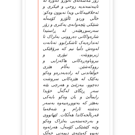
زۆر مه‌سه‌له‌ی ئاڵۆزو گه‌وره‌ له‌
تایبه‌تمه‌ندیه‌ روحی و فیکری و
ئه‌خلاقییه‌کانی ویدا نه‌بوون وه‌کو:
خاڵی وردو ئاڵۆزو کۆمه‌ڵه‌
شتێکی پێچه‌وانه‌ی یه‌کتری و زۆر
سه‌رسوڕهێنه‌ر. له‌ ڕاستیدا
شاره‌واکانی ده‌روونی به‌لزاک تا
ئه‌ندازه‌یه‌ک ئاشکرابوو. ته‌نانه‌ت
له‌وه‌ش دڵنیا نیم که‌ مرۆڤێکی
ژیربووبێت. تیۆری و
بیروباوه‌ڕه‌کانی هاکه‌زایی و
رووکه‌شێن. به‌ڵام هێزی
خوڵقاندنی له‌ راده‌به‌دره‌و وه‌کو
یه‌کێک له‌ هێزه‌کانی سروشت
ده‌چوو، ببه‌زێنێ و هه‌رچی بێته‌
سه‌ر ڕێگای له‌گه‌ڵ خۆیدا
رایماڵێ و یان وه‌کو بایه‌کی
به‌هێز که‌ به‌تووڕه‌ییه‌وه‌ به‌سه‌ر
ده‌شته‌ ئارام و شه‌قه‌ما
قه‌رباڵخه‌کاندا هه‌ڵکات. لێهاتووی
و به‌رجه‌سته‌یی به‌لزاک وه‌کو
وێنه‌ کێشێكی کۆمه‌ڵ، هه‌رئه‌وه‌
نه‌بوو که‌وێنه‌ی دیمه‌نی خه‌ڵک