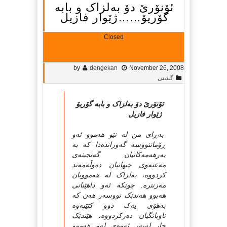
ئۆنۆرێ دۆ به‌لزاک و بابه‌
گۆریۆ……ژێوار فازیل
Closed
by
dengekan
November 26, 2008
گشتی
ئۆنۆرێ دۆ به‌لزاک و بابه‌ گۆریۆ
ژێوار فازیل
به‌ڕای من له‌ نێو هه‌موو ئه‌و
ڕۆماننووسه‌ گه‌ورانده‌دا که‌ به‌
به‌رهه‌مه‌کانیان گه‌نجینه‌ی
مه‌عنه‌وی جیهانیان ده‌وڵه‌مه‌ند
کردووه‌، به‌لزاک له‌ هه‌موویان
مه‌زنتره‌. چونکه‌ ئه‌و داهێنانی
هه‌بوو هه‌ندێک نووسه‌ر هه‌ن که‌
به‌هۆی یه‌ک دوو کتێبه‌وه‌
ناوبانگیان ده‌رکردووه‌، هێندێک
جار له‌به‌ر ئه‌وه‌ی له‌و هه‌موو