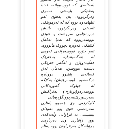
بابه‌تانه‌ی که‌ نووسیویانه‌، ته‌نیا
به‌شێكی بایه‌خی نه‌مری
وه‌رگرتووه‌. یان به‌هۆی ئه‌و
ئیلهامه‌وه‌ بووه‌ که‌ له‌ ئه‌زمونێکی
تایبه‌تی وه‌ریگرتووه‌ یانیش
ده‌ره‌نجامی سروشت و خودی
نووسه‌ربووه‌ که‌ ته‌نیا به‌که‌ڵ
کتێبێکی قه‌واره‌ بچووک هاتوووه‌.
ئه‌و جۆره‌ نووسه‌رانه‌ی ئه‌وه‌ی
له‌ هه‌گبه‌یاندایه‌ به‌جارێک
هه‌ڵیده‌ڕێژن و ئه‌گه‌ر جارێکی
دیشت بنووسن، هه‌مان ئه‌ق
قسانه‌ی پێشوو دووباره‌
ده‌که‌نه‌وه‌. (وه‌به‌رهێنان) یه‌کێکه‌
له‌ جیاوکه‌ گه‌وره‌کانی
نووسه‌ره‌و(بڕیاری) به‌لزاکیش
سه‌رسوڕهێنه‌ربوو.گۆڕه‌پانی
کارکردنی وی هه‌موو پانتایی
سه‌رده‌می خۆی بوو مه‌ودای
بینینیشی به‌ فراوانی وڵاته‌که‌ی
بوو. زانیاری وی ده‌رباره‌ی
مرۆڤه‌کان به‌رفراوان بوو، به‌ڵام