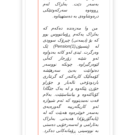
به‌سه‌ر دێت. به‌لزاک له‌م
ڕووه‌وه‌ سه‌رکه‌وتنێکی
دره‌وشاوه‌ی به‌ ده‌ستهیناوه‌.
من وا مه‌زه‌نده‌ ده‌که‌م که‌
به‌لزاک یه‌که‌م ڕۆماننووس بوو
که‌ بۆ (دیمه‌نی) چیرۆک سوودی
له‌ (پنسیۆن(1)Pension) ێک
وه‌رگرت. ئیدی له‌و کاته‌ به‌دواوه‌
ئه‌و شێنه‌ زۆرجار که‌ڵی
لێوه‌رگیراوه‌. چونکه‌ نووسه‌ر
ده‌توانێت به‌بێ سه‌رهێشه‌
کۆمه‌ڵێک کاره‌کته‌ر که‌ گرتتاری
باردودۆخی ناله‌بار و جۆراو
جۆرن پێکه‌وه‌ و له‌ یه‌ک جێگادا
کۆباکته‌وه‌ و بیاننناسێنێت. به‌لام
قه‌ت نه‌مدیتووه‌ که‌ ئه‌م شیوازه‌
ئه‌و کاریگه‌رییه‌ گه‌وره‌یه‌ی
به‌سه‌ر خوێنره‌وه‌ هه‌بێت که‌ له‌
(بابه‌گۆریۆ)دا هه‌یه‌تی. به‌لزاک
به‌ئارامی و له‌سه‌رخۆیی ده‌ستی
به‌ نووسینی ڕۆمانه‌کانی ده‌کرد.