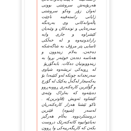
هه‌ربۆیه‌ش سروشتی بوونی
ئه‌وان زۆر وه‌کو سروشتی
ژایانی راسته‌قینه‌ ناچێت
پاڵه‌وانه‌کانی وی به‌ره‌نگه‌
سه‌ره‌تایی و تونده‌کان و وێنه‌یان
کێشراوه‌ و جاری وایه‌
رازاندونیه‌وه‌ و له‌ خه‌ڵکی
ئاسایی پتر مرۆڤ به‌ شاگه‌شکه‌
ده‌خه‌ن، به‌لام زیندوون و
هه‌ناسه‌ ده‌ده‌ن خوێنه‌ر بڕوا به‌
زیندووبونیان ده‌کات. بابه‌گۆریۆ
له‌ ڕویه‌کی تریشه‌وه‌ شیاوی
سه‌رنجدانه‌ چونکه‌ له‌و کتێبه‌دا بۆ
یه‌که‌مجار له‌گه‌ڵ یه‌کێک له‌ گۆرج
و گۆڵترین کاره‌کته‌ری ڕووبه‌ڕوو
ده‌بێته‌وه‌ که‌ به‌لزاک وێنه‌ی
کێشاوه‌ ئه‌ویش (ڤاوترین)ه‌ .
تاکو ئێشتا هه‌زار کاره‌کته‌ریان
له‌سه‌ر (شیوه‌) ڤێترین
دروستکردووه‌. به‌ڵام هه‌رگیز
نه‌یانتوانیوه‌ کاته‌کته‌رێک دروست
بکه‌ن که‌ کاریگه‌رییه‌کی وا ڕوون