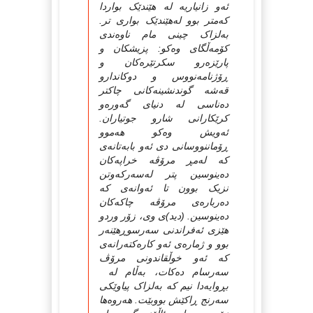
ئه‌و زانیاریه‌ له‌ هێندێک بواردا
که‌متر بوو له‌هێندێک بواری تر.
به‌لزاک چینی مام ناوه‌ندی
کۆمه‌ڵگای وه‌کو: پزیشکان و
پارێزه‌رو سکرتێره‌کان و
ڕۆژنامه‌نووس و دوکاندارو
قه‌شه‌ گوندنشینه‌کانی چاکتر
ده‌ناسی له‌ دنیای گه‌وره‌و
کرێکارانی شارو جوتیاران.
ئه‌ویش وه‌کو هه‌موو
ڕۆماننووسانی دی ئه‌و بابه‌تانه‌ی
که‌ له‌مڕ مرۆڤه‌ خراپه‌کان
ده‌ینوسین پتر له‌سه‌رکه‌وتن
نزیک بوون تا ئه‌وانه‌ی که‌
ده‌رباره‌ی مرۆڤه‌ چاکه‌کان
ده‌ینوسین. (دید)ی وی، زۆر وردو
هێزی ئه‌فراندنی سه‌رسوڕهێنه‌ر
بوو و ژماره‌ی ئه‌و کاره‌کته‌رانه‌ی
که‌ ئه‌و خوڵقاندونی مرۆڤ
سه‌رسام ده‌کات، به‌ڵام له‌
بڕوایه‌دا نیم که‌ به‌لزاک پیاوێکی
سه‌رنج ڕاکێش بووبێت. هه‌روه‌ها