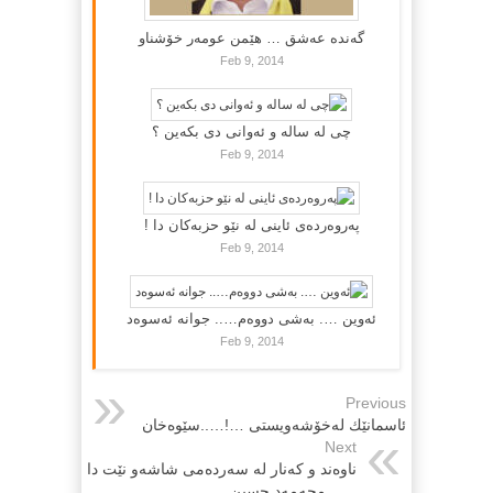
گه‌نده‌ عه‌شق … هێمن عومه‌ر خۆشناو
Feb 9, 2014
چی لە سالە و ئەوانی دی بكەین ؟
Feb 9, 2014
پەروەردەی ئاینی لە نێو حزبەکان دا !
Feb 9, 2014
ئەوین …. بەشی دووەم….. جوانە ئەسوەد
Feb 9, 2014
Previous
ئاسمانێك لەخۆشەویستى …!…..سێوەخان
Next
ناوەند و كەنار لە سەردەمی شاشەو نێت دا
……محەمەد حسین