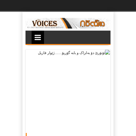
Ski
t
th
conten