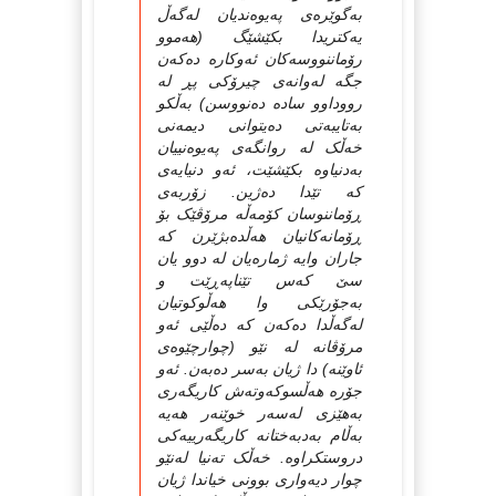
به‌گوێره‌ی په‌یوه‌ندیان له‌گه‌ڵ
یه‌کتریدا بکێشێگ (هه‌موو
رۆماننووسه‌کان ئه‌وکاره‌ ده‌که‌ن
جگه‌ له‌وانه‌ی چیرۆکی پڕ له‌
رووداوو ساده‌ ده‌نووسن) به‌ڵکو
به‌تایبه‌تی ده‌یتوانی دیمه‌نی
خه‌ڵک له‌ روانگه‌ی په‌یوه‌نییان
به‌دنیاوه‌ بکێشێت، ئه‌و دنیایه‌ی
که‌ تێدا ده‌ژین. زۆربه‌ی
ڕۆماننوسان کۆمه‌ڵه‌ مرۆڤێک بۆ
ڕۆمانه‌کانیان هه‌ڵده‌بژێرن که‌
جاران وایه‌ ژماره‌یان له‌ دوو یان
سێ که‌س تێناپه‌ڕێت و
به‌جۆرێکی وا هه‌ڵوکوتیان
له‌گه‌ڵدا ده‌که‌ن که‌ ده‌ڵێی ئه‌و
مرۆڤانه‌ له‌ نێو (چوارچێوه‌ی
ئاوێنه‌) دا ژیان به‌سر ده‌به‌ن. ئه‌و
جۆره‌ هه‌ڵسوکه‌وته‌ش کاریگه‌ری
به‌هێزی له‌سه‌ر خوێنه‌ر هه‌یه‌
به‌ڵام به‌دبه‌ختانه‌ کاریگه‌رییه‌کی
دروستکراوه‌. خه‌ڵک ته‌نیا له‌نێو
چوار دیه‌واری بوونی خیاندا ژیان