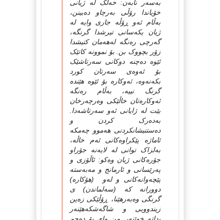
به‌سه‌ر نابه‌ن: خه‌ڵک له‌ ژیانی
خۆیاندا رۆڵی به‌رچاو ده‌بینن،
به‌ڵام ئه‌و ڕۆڵه‌ جاری وایه‌ له‌
ژیان یکه‌سانی تیرشدا گرنگه‌،
گه‌رچی ره‌نگه‌ له‌هه‌مان کتیشدا
زۆر بچووک بن. بۆ نموونه‌ کاتێک
ئێوه‌ ده‌چنه‌ دوکانی سه‌رتاشێک
بۆ ئه‌وه‌ی سه‌رتان کورد
بکه‌نه‌وه‌، ئه‌وکاره‌ بۆ ئێوه‌ هێنده‌
گرنگ نییه‌، به‌ڵام ره‌نگه‌
ئه‌وکاره‌تان خاڵێکی وه‌رچه‌رخان
بێت له‌ ژایانی ئه‌و سه‌رتاشه‌دا.
به‌ده‌رک کردن و
ده‌ستنیشانکردنی هه‌موو چه‌مکه‌
ئاماژه‌ پێکراوه‌کانی ئه‌م خاڵه‌،
به‌لزاک توانی له‌ لایه‌نه‌ جۆراو
جۆره‌کانی ژیان وه‌کو: ئاڵۆزی و
په‌رێسانی و ئارمانج و مه‌به‌سته‌
پێچه‌وانه‌کانی و له‌و (هۆکاره‌)
دوورانه‌ که‌ (سه‌لماندن) ی
گرنگی وه‌به‌رهێنا، ڕۆڵێكی زه‌ین
زیندوویی و شاگه‌شکه‌هێنه‌ر
بداته‌ خوێنه‌ر. من وای بۆ ده‌چم