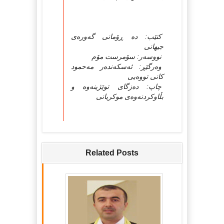
کتێب: ده‌ ڕۆمانی گه‌وره‌ی
جیهانی
نووسه‌ر: سۆمرست مۆم
وه‌رگێڕ: ئه‌سکه‌نده‌ر مه‌حمود
کانی تووه‌یی
چاپ: ده‌زگای توێژینه‌وه‌ و
بڵاوکردنه‌وه‌ی موکریانی
Related Posts