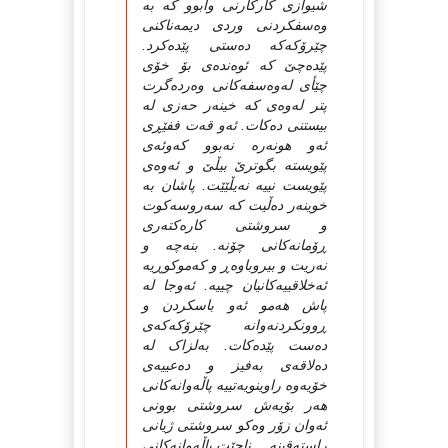
شیوازی کارکارنی وابوو که‌ به‌
وه‌سفکردنی وردی دیمه‌ناکنی
چێرۆکه‌که‌ ده‌ستی پێده‌کرد.
پێده‌چێ که‌ ئوه‌نده‌ی بۆ خۆی
چێأی له‌وه‌سفه‌کانی وه‌رده‌گرت
پتر له‌وه‌ی که‌ خینه‌ر حه‌زی له‌
بیستنی ده‌کات. ئه‌و قه‌ت ففێڕی
ئه‌و هونه‌ره‌ نه‌بوو که‌وئه‌ی
پێویسته‌ بگوترێ بیڵێ و ئه‌وه‌ی
پێویست نییه‌ نه‌یڵێێت. پاشان به‌
خوینه‌ر ده‌ڵیت که‌ سه‌روسه‌کوت
و سروشتی کاره‌کته‌ری
ڕۆمانه‌کانی چۆنه‌. بنه‌چه‌ و
نه‌ریت و بیروباوه‌ڕ و که‌موکوڕیه‌
ئه‌خلاقییه‌کانیان چییه‌. ئه‌وجا له‌
پاش هه‌مو ئه‌و باسکردن و
ڕوونکردنه‌وانه‌ چێرۆکه‌که‌ی
ده‌ست پێده‌کات. به‌لزاک له‌
ده‌لاقه‌ی به‌فیز و ده‌عییه‌ی
خۆیه‌وه‌ راوینویه‌تییه‌ پاڵه‌وانه‌کانی
هه‌ر بۆیه‌ش سروشتی بوونی
ئه‌وان زۆر وه‌کو سروشتی ژیانی
راسته‌قینه‌ ناچێت.پاڵه‌وانه‌کانی