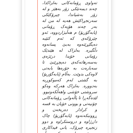
ته‌واوی ڕۆمانه‌کانی به‌لزاکدا،
چه‌ند دیمه‌نێکی زۆر به‌هێز و له‌
زۆر به‌شیاندا، چیرۆکێکی
سه‌رنجڕاکێش هه‌یه‌ له‌ من له‌
به‌ر چه‌ند هۆیه‌ک ڕۆمانی
(بابه‌گۆریۆ) م هه‌ڵبژاردووه‌، ئه‌و
چێرۆکه‌ی که‌ ئه‌م کتێبه‌
ده‌یگێڕێته‌وه‌ به‌بێ پسانه‌وه‌
دڵگیره‌. به‌لزاک له‌ هێندێک
رۆمانی خۆیدا درێژه‌ی
به‌سه‌رهاته‌که‌ی ده‌پچڕێنێ تا
سه‌باره‌ت به‌ جۆره‌ها بابه‌تی
لاوه‌کی بدوێت. به‌ڵام (بابه‌گۆریۆ)
به‌ گشتی له‌م که‌موکوڕیه‌
به‌دووره‌. به‌لزاک هه‌رکه‌ وه‌کو
سروشتی خۆشی واهه‌ڵکه‌وتبوو.
لێده‌گه‌ڕا تا پاڵه‌وانی ڕۆمانه‌کانی
چۆنیه‌تی و بوونی خۆیان به‌ قسه‌
و کرادار ده‌ربخه‌ن و
ڕوونبکه‌نه‌وه‌ (بابه‌گۆریۆ) چاک
داڕژاوه‌ و دروستکراوه‌ و دوو
زنجیره‌ چیرۆک، یانی فیداکاری