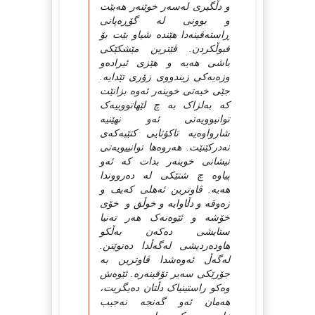
و دڵگیری له‌سه‌ر خوێنه‌ر هه‌بێت
و بوونی له‌ گۆڕه‌پانی
ڕاسته‌قینه‌دا هێنده‌ شیاو بێت بۆ
قبوڵكردن. ڤێترین مێشکێكی
باشی هه‌یه‌ و هێزی ئیراده‌و
وزه‌یه‌کی زیندووی زۆری تێدایه‌.
جێی خیه‌تی خوینه‌ر ئه‌وه‌ بزانێت
که‌ به‌لزاک به‌ چ لێهاتووییه‌ک
توانیوویه‌تی ئه‌و نهێنیه‌
شارواوه‌یه‌ تاکۆتایی کتێبه‌که‌ی
نه‌درکێنێت. هه‌روه‌ها توانییویه‌تی
نیشانی خوینه‌ر بدات که‌ ئه‌و
پیاوه‌ چ شتێكی له‌ ده‌رووندا
هه‌یه‌. ڤاوترین ئه‌هلی که‌یف و
زه‌وقه‌ و دڵاوایه‌ و خوڵق و خۆی
خۆشه‌ و ئێوه‌نه‌ک هه‌ر ته‌نیا
ستایشی ده‌که‌ن به‌ڵکو
هاوده‌ردیشی له‌گه‌ڵدا ده‌نوێنن.
له‌گه‌ڵ ئه‌وه‌شدا ڤاوترین به‌
جۆرێکی سه‌یر تۆقینه‌ره‌. ئێوه‌ش
وه‌کو راستینیاک دڵتان ده‌یگریت،
هه‌مان ئه‌و گه‌نجه‌ نه‌جیب