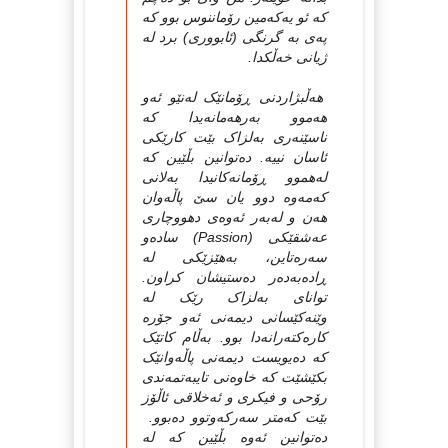
که‌ ئو یه‌که‌مین رۆماننوس بوو که‌
په‌ی به‌ گرنگی (ئابووری) برد له‌
ژیانی خه‌ڵکدا.
هه‌ڵبژاردنی ڕۆمانێک له‌نێو ئه‌و
هه‌موو به‌رهه‌مانه‌یدا که‌
ناسێنه‌ری به‌لزاک بێت کارێکی
ئاسان نییه‌. ده‌توانین بڵێین که‌
له‌هموو ڕۆمانه‌کانیدا به‌لانی
که‌مه‌وه‌ دوو یان سێ پاڵه‌وان
هه‌ن و له‌به‌ر ئه‌وه‌ی دهووچاری
عه‌شقێکی (Passion) ساده‌و
سه‌ره‌تاین، به‌هێزێکی له‌
ڕاده‌به‌ده‌ر ده‌ستیشان کراون.
توانای به‌لزاک رێک له‌
وێنه‌کێسانی دیمه‌نی ئه‌و جۆره‌
کاره‌کته‌رانه‌دا بوو. به‌ڵام کاتێک
که‌ ده‌یویست دیمه‌نی پاڵه‌وانێک
بکێشێت که‌ خاوه‌نی تایبه‌تمه‌ندی
رۆحی و فیکری و ئه‌خلاقی ئاڵۆز
بێت که‌متر سه‌رکه‌وتوو ده‌بوو.
ده‌توانین ئه‌وه‌ بڵێین که‌ له‌