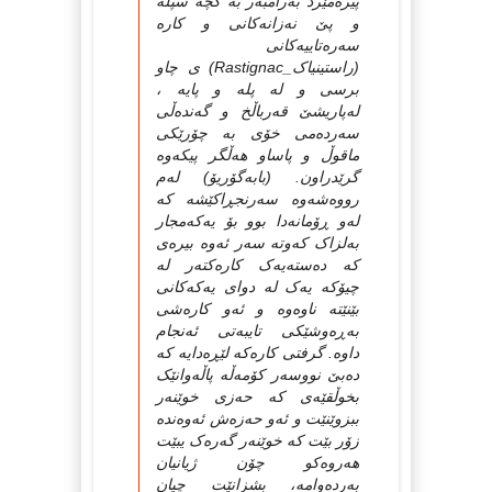
پیره‌مێرد به‌رامبه‌ر به‌ كچه‌ سپڵه‌
و پێ نه‌زانه‌کانی و کاره‌
سه‌ره‌تاییه‌کانی
(راستینیاک_Rastignac) ی چاو
برسی و له‌ پله‌ و پایه‌ ،
له‌پاریشێ قه‌رباڵخ و گه‌نده‌ڵی
سه‌رده‌می خۆی به‌ چۆرێکی
ماقوڵ و پاساو هه‌ڵگر پیکه‌وه‌
گرێدراون. (بابه‌گۆریۆ) له‌م
رووه‌شه‌وه‌ سه‌رنجڕاکێشه‌ که‌
له‌و ڕۆمانه‌دا بوو بۆ یه‌که‌مجار
به‌لزاک که‌وته‌ سه‌ر ئه‌وه‌ بیره‌ی
که‌ ده‌سته‌یه‌ک کاره‌کته‌ر له‌
چیۆکه‌ یه‌ک له‌ دوای یه‌که‌کانی
بێنێته‌ ناوه‌وه‌ و ئه‌و کاره‌شی
به‌ڕه‌وشێکی تایبه‌تی ئه‌نجام
داوه‌. گرفتی کاره‌که‌ لێڕه‌دایه‌ که‌
ده‌بێ نووسه‌ر کۆمه‌ڵه‌ پاڵه‌وانێک
بخوڵقێەی که‌ حه‌زی خوێنه‌ر
ببزوێنێت و ئه‌و حه‌زه‌ش ئه‌وه‌نده‌
زۆر بێت که‌ خوێنه‌ر گه‌ره‌ک یبێت
هه‌روه‌کو چۆن ژیانیان
به‌رده‌وامه‌، بشزانێت چیان