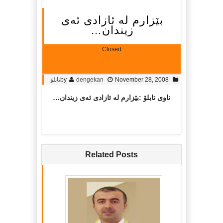
بێزارم له‌ ئازادی ئه‌ی
زیندان…
Closed
November 28, 2008
dengekan
by
تابلۆ
ناوی تابلۆ :بێزارم له‌ ئازادی ئه‌ی زیندان…
Related Posts