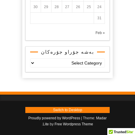
30
29
28
27
26
25
24
31
« Feb
بەشە جۆراو جۆرەکان
بەشە
جۆراو
جۆرەکان
Switch to Desktop
Proudly powered by WordPress
|
Theme:
Madar
.
Lite
by
Free Wordpress Theme