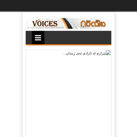
Ski
t
th
conten