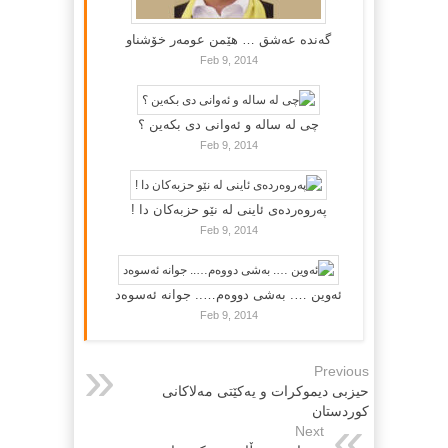
گه‌نده‌ عه‌شق … هێمن عومه‌ر خۆشناو
Feb 9, 2014
چی لە سالە و ئەوانی دی بكەین ؟
Feb 9, 2014
پەروەردەی ئاینی لە نێو حزبەکان دا !
Feb 9, 2014
ئەوین …. بەشی دووەم….. جوانە ئەسوەد
Feb 9, 2014
Previous
حیزبی دیموکرات و یه‌کێتی مه‌لاکانی
کوردستان
Next