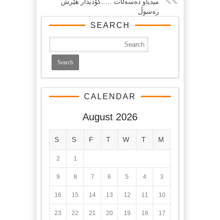
میدیاو دەسەڵات …..كۆدیدار هێرش
رەسوڵ
SEARCH
CALENDAR
August 2026
S
S
F
T
W
T
M
2
1
9
8
7
6
5
4
3
16
15
14
13
12
11
10
23
22
21
20
19
18
17