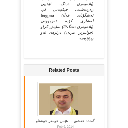
(یادەوەرى دەنگ، ئۆدیبى
زەردەشت، حیكایەتى لم،
ئەنتیگۆناى قەڵا) هەروەها
لەشارى كۆیە ئەزموونى
(یادەوەرى دەنگ/2) نمایش كراو
(جوانترین مردن) درێژەى ئەو
پڕۆژەییە
Related Posts
گه‌نده‌ عه‌شق … هێمن عومه‌ر خۆشناو
Feb 9, 2014