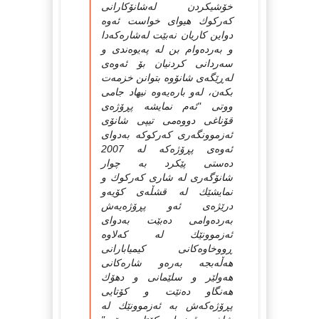
خۆشیكردن لەشانۆكارانى
كەركوك هیواى خواست ئەوە
دواین كاریان نەبێت لەشارەكەدا
و بەردەوام بن لە پەیوەندى و
سەردانى كردنیان بۆ ئەوەى
لەڕێگەى شانۆوە بتوانن خزمەت
بكەن، لەو بارەیەوە نیهاد جامى
ووتى "ئەم نمایشە پڕۆژەى
قۆناغى دووەمى تیپى شانۆى
ئەزموونگەرى كەركوكە بەدواى
ئەوەى پڕۆژەكە لە 2007
دەستى پێكرد بە چوار
شانۆگەرى لە شارى كەركوك و
نمایشێك لە قشڵەى كۆیەو
درێژەى ئەو پڕۆژەیەش
بەردەوامى دەبێت بەدواى
ئەزموونێك لە كەلاوە
ڕووخاوەكانى كیمیابارانى
هەڵەبجە بەرەو شارەكانى
هەولێر و سلێمانى و دهۆك
هەنگاو دەنێت و كۆتایى
پڕۆژەكەش بە ئەزموونێك لە