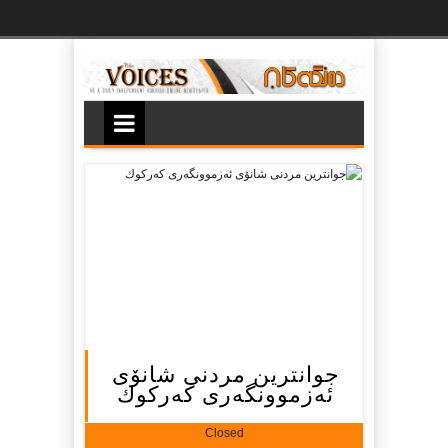
Ski
t
th
conten
جوانترین مردنى شانۆى
ئەزموونگەرى كەركوك
Closed