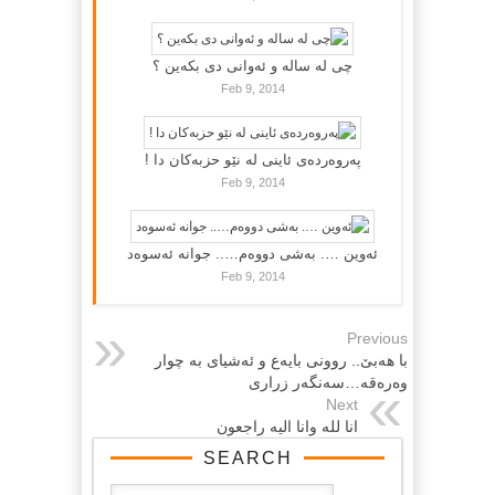
چی لە سالە و ئەوانی دی بكەین ؟
Feb 9, 2014
پەروەردەی ئاینی لە نێو حزبەکان دا !
Feb 9, 2014
ئەوین …. بەشی دووەم….. جوانە ئەسوەد
Feb 9, 2014
Previous
با هەبێ.. روونی بایەع و ئەشیای بە چوار
وەرەقە…سەنگەر زراری
Next
انا لله وانا الیە راجعون
SEARCH