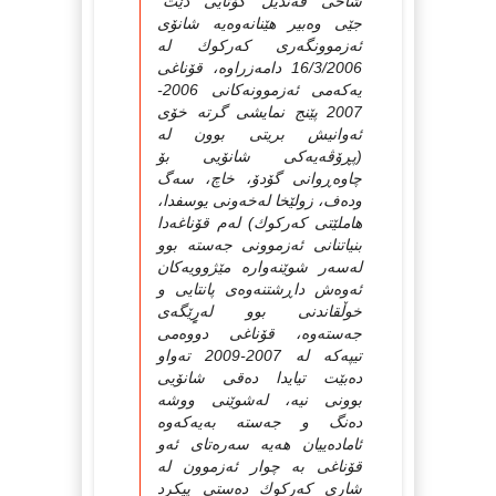
شاخى قەندیل كۆتایى دێت"
جێى وەبیر هێنانەوەیە شانۆى
ئەزموونگەرى كەركوك لە
16/3/2006 دامەزراوە، قۆناغى
یەكەمى ئەزموونەكانى 2006-
2007 پێنج نمایشى گرتە خۆى
ئەوانیش بریتى بوون لە
(پڕۆڤەیەكى شانۆیى بۆ
چاوەڕوانى گۆدۆ، خاچ، سەگ
ودەف، زولێخا لەخەونى یوسفدا،
هاملێتى كەركوك) لەم قۆناغەدا
بنیاتنانى ئەزموونى جەستە بوو
لەسەر شوێنەوارە مێژوویەكان
ئەوەش داڕشتنەوەى پانتایى و
خوڵقاندنى بوو لەرٍِێگەى
جەستەوە، قۆناغى دووەمى
تیپەكە لە 2007-2009 تەواو
دەبێت تیایدا دەقى شانۆیى
بوونى نیە، لەشوێنى ووشە
دەنگ و جەستە بەیەكەوە
ئامادەییان هەیە سەرەتاى ئەو
قۆناغى بە چوار ئەزموون لە
شارى كەركوك دەستى پیكرد