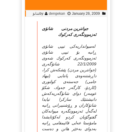
January 26, 2009
dengekan
by
شانۆ
جوانترین مردنى شانۆى
ئەزموونگەرى كەركوك
لەمیوانداریەكى تیپى شانۆى
ڕانیە بۆ تیپى شانۆى
ئەزموونگەرى كەركوك شەوى
22/1/2009 شانۆگەرى
(جوانترین مردن) پێشكەش كرا،
داڕشتنەوەى پانتایى (نیهاد
جامى) جەستەى كولتورى
(كاردۆ، كارگەر جەواد، شكۆ
عومەر) دواى شانۆگەریەكەش
دانیشتنێك سازكرا تیایدا
شانۆكاران و ڕۆشنبیرانى ڕانیە
لەگەڵ ئەزموونگەرە میوانەكان
گفتوگۆیان كردو لەكۆتایشدا
مامۆستا عەلى قائیمقامى ڕانیە
بەدواى بەخێر هاتن و دەست