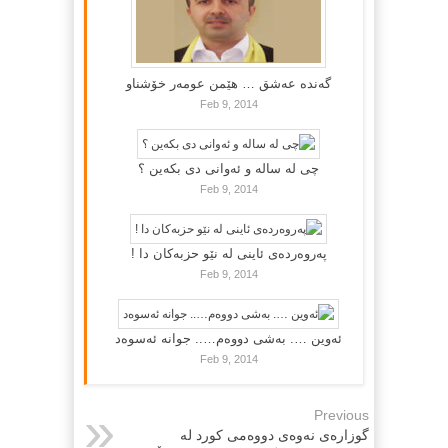
گه‌نده‌ عه‌شق … هێمن عومه‌ر خۆشناو
Feb 9, 2014
چی لە سالە و ئەوانی دی بكەین ؟
Feb 9, 2014
پەروەردەی ئاینی لە نێو حزبەکان دا !
Feb 9, 2014
ئەوین …. بەشی دووەم….. جوانە ئەسوەد
Feb 9, 2014
Previous
گوزاره‌ی نه‌وه‌ی دووه‌می کورد له‌