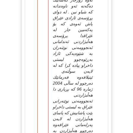
ئه‌وه‌ زۆرجار كه‌سانێك
ده‌گه‌نه‌ ئه‌و ناوه‌ندانه‌
كه‌ شیاو نین . له‌ دوای
پڕۆسه‌ی ئازادی عێراق
پاش ئه‌وه‌ی كه‌ بۆ
یه‌كه‌مین جار له‌
عێراقدا پرۆسه‌ی
هه‌ڵبژاردنی ئه‌ندامانی
ئه‌نجوومه‌نی نوێنه‌ران
به‌ شێوه‌یه‌كی ئازاد
به‌ڕێوه‌چوو لیستی
داخراو پیاده‌ كرا كه‌ له‌
لایه‌ن سوڵته‌ی
ئیتیلافه‌وه‌ فه‌رمانێك
ده‌رچوو له‌ ساڵی 2004
ژماره‌ 96 كه‌ بڕیاری دا
هه‌ڵبژاردنی
ئه‌نجوومه‌نی نوێنه‌رانی
عێراق به‌ لیستی داخراو
بێت پاشانیش كه‌ یاسای
هه‌ڵبژاردن له‌ لایه‌ن
په‌رله‌مانی عێراقه‌وه‌
ده‌رچوو هه‌ڵبژاردن به‌