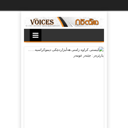
Ski
t
th
conten