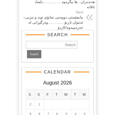
هه‌نده‌ران…ها بیگره‌وه‌ ……………دڵشاد
تاقانه‌
Next
مانیفێستی دووه‌می شانۆی توند و تیژیی–
ئه‌نتوان ئاڕتۆ ………….وه‌رگێڕانی له‌
عه‌ره‌بییه‌وه‌/كاردۆ
SEARCH
CALENDAR
August 2026
S
S
F
T
W
T
M
2
1
9
8
7
6
5
4
3