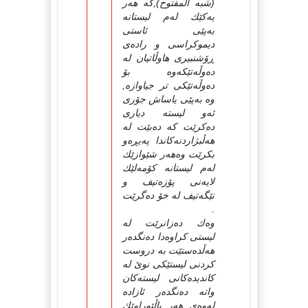
(شبه‌ المفتوح),كه‌ هه‌ر
یه‌كێك له‌م لیستانه‌
به‌پێی ئاستی
دیموكراسی و راده‌ی
ڕۆشنبیری هاوڵاتیان له‌
ده‌وڵه‌تێكه‌وه‌ بۆ
ده‌وڵه‌تێكی تر جیاوازه‌,
وه‌ به‌پێی یاساش جۆری
ئه‌و لیسته‌ دیاری
ده‌كرێت كه‌ ده‌بێت له‌
هه‌ڵبژاردنه‌كاندا په‌یڕه‌و
بكرێت وه‌هه‌ر شێوازێك
له‌م لیستانه‌ كۆمه‌لێك
لایه‌نی پۆزه‌تیف و
نێگه‌تیف له‌ خۆ ده‌گرێت
.
وه‌ك ده‌زانرێت له‌
لیستی كراوه‌دا ده‌نگده‌ر
هه‌ڵده‌ستێت به‌ دروست
كردنی لیستێكی نوێ‌ له‌
كاندیده‌كانی لیسته‌كان
واته‌ ده‌نگده‌ر ئازاده‌
له‌وه‌ی هه‌ر پاڵێوراوێك