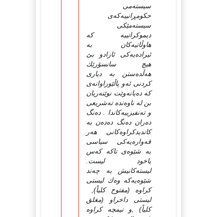
سیسته‌می
حكومڕانییه‌كه‌ی
سیسته‌مێكی
دیموكراتییه‌ كه‌
هاوڵاتیه‌كان به‌
ئیراده‌یه‌كی ئازادو بێ‌
هیچ سانسۆرێك
هه‌ڵده‌ستن به‌ دیاری
كردنی ئه‌و پاڵێوراوانه‌ی
كه‌ ده‌یانه‌وێت نوێنه‌ریان
بن له‌ ناوه‌نده‌ ته‌شریعی
و ته‌نفیزییه‌كاندا . ده‌نگ
ده‌ران ده‌نگ ده‌ده‌ن به‌
كاندیدكراوه‌كانی هه‌ر
قه‌واره‌یه‌كی سیاسی
به‌ شێوه‌ی تاكه‌ كه‌س
یاخود لیست.
لیسته‌كانیش به‌ چه‌ند
شێوه‌یه‌كه‌ وه‌ك لیستی
كراوه‌ (مفتوح كلیاً),
لیستی داخراو (مغلق
كلیاً) ,و نیمچه‌ كراوه‌