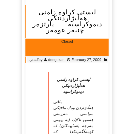
لیستی كراوه‌ زامنی
هه‌ڵبژاردنێكی
دیموكراسیه‌……پارێزه‌ر
: چێنه‌ر عومه‌ر
Closed
February 27, 2009
dengekan
by
گشتی
لیستی كراوه‌ زامنی
هه‌ڵبژاردنێكی
دیموكراسیه‌
مافی
هه‌ڵبژاردن وه‌ك مافێكی
سیاسی بنه‌ڕه‌تی
هه‌موو تاكێك (به‌ بوونی
مه‌رجه‌ یاساییه‌كان) له‌
كۆمه‌ڵگه‌یه‌كدا كه‌