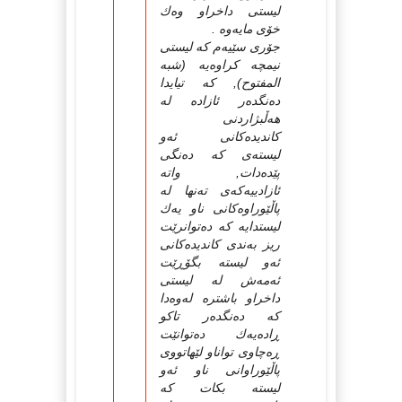
لیستی داخراو وه‌ك
خۆی مایه‌وه‌ .
جۆری سێیه‌م كه‌ لیستی
نیمچه‌ كراوه‌یه‌ (شبه‌
المفتوح), كه‌ تیایدا
ده‌نگده‌ر ئازاده‌ له‌
هه‌ڵبژاردنی
كاندیده‌كانی ئه‌و
لیسته‌ی كه‌ ده‌نگی
پێده‌دات, واته‌
ئازادییه‌كه‌ی ته‌نها له‌
پاڵێوراوه‌كانی ناو یه‌ك
لیستدایه‌ كه‌ ده‌توانرێت
ریز به‌ندی كاندیده‌كانی
ئه‌و لیسته‌ بگۆڕێت
ئه‌مه‌ش له‌ لیستی
داخراو باشتره‌ له‌وه‌دا
كه‌ ده‌نگده‌ر تاكو
ڕاده‌یه‌ك ده‌توانێت
ڕه‌چاوی تواناو لێهاتووی
پاڵێوراوانی ناو ئه‌و
لیسته‌ بكات كه‌