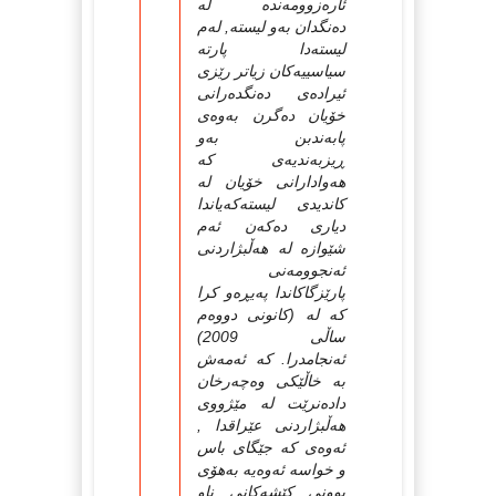
ئاره‌زوومه‌نده‌ له‌
ده‌نگدان به‌و لیسته‌, له‌م
لیسته‌دا پارته‌
سیاسییه‌كان زیاتر رێزی
ئیراده‌ی ده‌نگده‌رانی
خۆیان ده‌گرن به‌وه‌ی
پابه‌ندبن به‌و
ڕیزبه‌ندیه‌ی كه‌
هه‌وادارانی خۆیان له‌
كاندیدی لیسته‌كه‌یاندا
دیاری ده‌كه‌ن ئه‌م
شێوازه‌ له‌ هه‌ڵبژاردنی
ئه‌نجوومه‌نی
پارێزگاكاندا په‌یڕه‌و كرا
كه‌ له‌ (كانونی دووه‌م
ساڵی 2009)
ئه‌نجامدرا. كه‌ ئه‌مه‌ش
به‌ خاڵێكی وه‌چه‌رخان
داده‌نرێت له‌ مێژووی
هه‌ڵبژاردنی عێراقدا ,
ئه‌وه‌ی كه‌ جێگای باس
و خواسه‌ ئه‌وه‌یه‌ به‌هۆی
بوونی كێشه‌كانی ناو