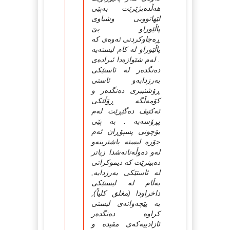
هه‌ڵده‌بژێرێت به‌پێی
لێهاتوویی وشیاوی
پاڵێوراو بێ‌
ڕه‌چاوكردنی ئه‌وه‌ی كه‌
پاڵێوراو له‌ كام لیسته‌یه‌
. له‌م شێوازه‌دا ئیراده‌ی
ده‌نگده‌ر له‌ ئاستێكی
به‌رزدایه‌و ئاستی
ڕۆشنبیری ده‌نگده‌ر و
كۆمه‌ڵگه‌ ڕۆڵێكی
ئه‌كتیڤ ده‌گێڕێت له‌م
پڕۆسه‌یه‌ . به‌ پێی
بۆچونی پسپۆڕان ئه‌م
جۆره‌ لیسته‌ باشترینه‌و
له‌و ده‌وڵه‌تانه‌شدا زیاتر
ده‌بینرێت كه‌ دیموكراتی
له‌ ئاستێكی به‌رزدایه‌,
به‌ڵام له‌ لیستێكی
داخراودا (مغلق كلیاً),
به‌ پێچه‌وانه‌ی لیستی
كراوه‌ ده‌نگده‌ر
ئازادییه‌كه‌ی مقیده‌ و