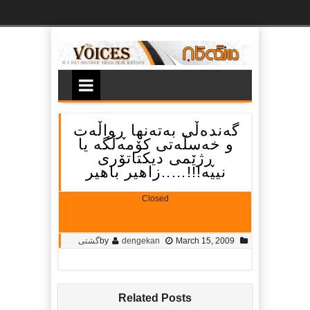
Ski
t
th
conten
گه‌نده‌ڵی به‌ته‌نها ڕواڵه‌ت
و خه‌سڵه‌تی کۆمه‌ڵگه‌ یا
ڕژێمی دیکتاتۆری
نییه‌!!!…..زاهیر باهیر
Closed
March 15, 2009
dengekan
by
گشتی
Related Posts