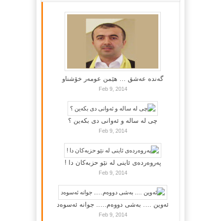
گه‌نده‌ عه‌شق … هێمن عومه‌ر خۆشناو
Feb 9, 2014
چی لە سالە و ئەوانی دی بكەین ؟
Feb 9, 2014
پەروەردەی ئاینی لە نێو حزبەکان دا !
Feb 9, 2014
ئەوین …. بەشی دووەم….. جوانە ئەسوەد
Feb 9, 2014