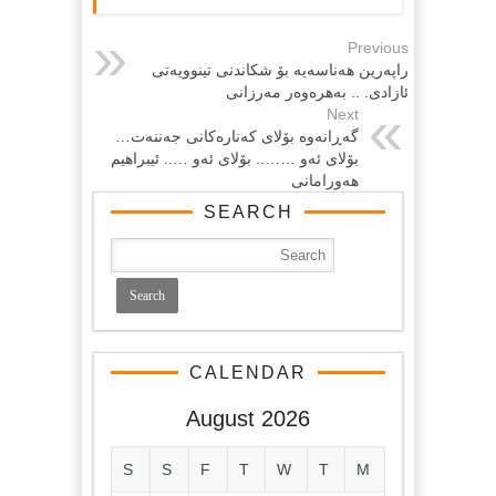
Previous
راپه‌رین هه‌ناسه‌یه‌ بۆ شكاندنی تینوویه‌تی
ئازادی. .. به‌هره‌وه‌ر مه‌رزانی
Next
گه‌ڕانه‌وه‌ بۆلای كه‌ناره‌كانی جه‌ننه‌ت…
بۆلای ئه‌و …….. بۆلای ئه‌و ….. ئیبراهیم
هه‌ورامانی
SEARCH
CALENDAR
August 2026
S
S
F
T
W
T
M