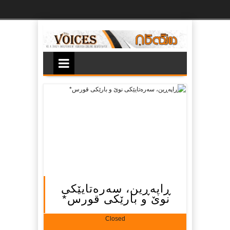
Ski
t
th
conten
ڕاپه‌ڕین، سه‌ره‌تایێكی
نوێ و بارێكی قورس*
Closed