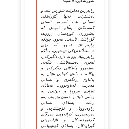
شۆڕشگێڕه‌كانه‌وه؟
ڕاپه‌ڕین ده‌كرێت شۆڕش بێت و
ده‌شكرێت ته‌نها گۆڕانێكی
ئاسایی بێت له‌سه‌ر ئاستی
كه‌سه‌كان. به‌ڵام ئه‌وه‌ی له
باشووری كوردستان ڕوویدا
گۆڕانێكی ئاسایی نه‌بوو، چونكه
ڕاپه‌ڕینێك نه‌بوو له دژی
ده‌سته‌ڵاتدارێكی نێوخۆیی، به‌ڵكو
ڕاپه‌ڕینێك بوو له دژی داگیركه‌ر،
له‌دژی ده‌سته‌ڵاتێكی بێگانه،
به‌هه‌موو ماناكانی داگیركه‌ر و
بێگانه‌. به‌مانای كۆتایی هێنان به
پاكتاوی ڕه‌گه‌زی و نه‌مانی
مه‌ترسی له‌ناوچوون. به‌مانای
ئازادی بیروڕا و خوێندن به
زمانی دایك و خه‌ون بینینیش به‌و
زمانه، به‌مانای نه‌مانی
ڕاوه‌دوونان و كۆچپێكردن و
ده‌ربه‌ده‌ری، كرانه‌وه‌ی ده‌رگای
گرتووخانه‌كان و ئازادبوونی
گیراوه‌كان، به‌مانای كۆتاییهاتنی