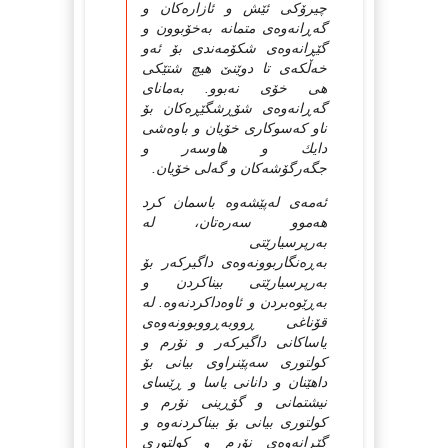
چیرۆكی ئێش و ئازاره‌كان و
گه‌ڕانه‌وه‌ی متمانه‌ به‌خۆبوون و
گێڕانه‌وه‌ی شكۆمه‌ندی بۆ ئه‌و
خه‌ڵكه‌ی تا دوێنێ هیچ شتێكی
هی خۆی نه‌بوو. به‌مانای
گه‌ڕانه‌وه‌ی شۆڕشگێڕه‌كان بۆ
ناو كه‌سوكاری خۆیان و باوه‌شی
دایك و هاوسه‌ر و
جگه‌رگۆشه‌كان و گه‌لی خۆیان.
ئه‌‌مه‌ی له‌پێشه‌وه باسمان كرد
هه‌موو سه‌ره‌تان، له
به‌رپرسیارێتی
به‌ڕه‌نگاربوونه‌وه‌‌ی داگیركه‌ر بۆ
به‌رپرسیارێتی بیناكردن و
به‌ڕێوه‌بردن و ئاوه‌داكردنه‌وه. له
قۆناغی ڕووبه‌ڕووبوونه‌وه‌ی
یاساكانی داگیركه‌ر و نۆرم و
كولتوری سه‌پێنراوی بیانی بۆ
داهێنان و دانانی یاسا و ڕێسای
نیشتمانی و گۆڕینی نۆرم و
كولتوری بیانی بۆ بیناكردنه‌وه و
گێڕانه‌وه‌ی نۆرم و كولتوری