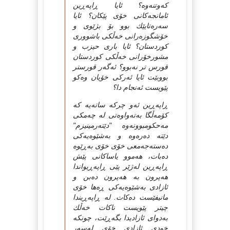
كه‌وتنه‌وه‌؟ ئایا ڕاپه‌ڕین
ئامانجه‌كانی خۆی پێكان؟ ئایا
سه‌ره‌تایێك بوو بۆ بژێوی و
خۆشگوزه‌رانی خه‌ڵكی باشووری
كوردستان؟ ئایا باری حیزب و
مشورخۆرانی خه‌ڵكی كوردستان
قورس تر نه‌بوو؟ ئه‌گه‌ر قورستر
بووبێت ئایا ئه‌ركی خۆیان وه‌كو
پێویست ئه‌نجام دا؟
ڕاپه‌ڕین ئه‌و چركه‌ ساته‌یه‌ كه
كۆمه‌ڵگا به‌ته‌واوه‌تی له چه‌مكی
مه‌حكومبوونه‌وه‌ "دێته‌رمینیزم"
دێته ده‌ره‌وه‌ و به‌شێوه‌یه‌كی
ده‌سته‌جه‌معی خۆی خۆی به‌ڕێوه‌
ده‌بات، هه‌موو یاساكانی پێش
ڕاپه‌ڕین له‌ژێر پێی ڕاپه‌ڕیواندا
هه‌پرون به هه‌پرون ده‌بن و
ئازادی به‌شێوه‌یه‌كی ڕه‌ها خۆی
مانیفێست ده‌كات. له ڕاپه‌ڕیندا
چیتر پێویست ناكات خه‌ڵك
به‌دوای ئازادیدا بگه‌ڕێت، چونكه
خودی ئازادی خۆی له‌سه‌ر