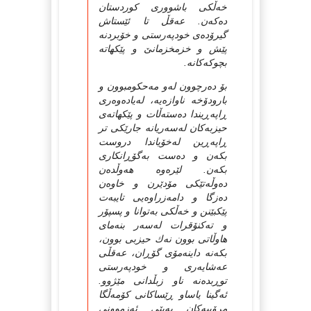
خه‌ڵكی باشووری كوردستان
ده‌كه‌ن. عه‌قڵ تا ئێستاش
گیرۆده‌ی خودپه‌رستی و خۆبردنه
پێش و خزمخزمانێ و پێكهاته
بچوكه‌كانه.
بۆ ده‌رچوون له‌و مه‌حكومبوون و
بارودۆخه‌ ناوازه‌یه‌، له‌یاده‌وه‌ری
ڕاپه‌ڕیندا ده‌سته‌ڵات و پێكهاته‌ی
حیزبه‌كان له‌سه‌ریانه جارێكی تر
ڕاپه‌ڕین له‌خۆیاندا دروست
بكه‌ن و ده‌ست به‌گۆڕانكاری
بكه‌ن. لێره‌وه‌ هه‌وڵده‌ن
ده‌وڵه‌تێكی مۆدێرن و خاوه‌ن
ده‌زگا و دامه‌زراوه‌‌یی تایبه‌ت
پێكبێنن و خه‌ڵكی به‌توانا و پسپۆر
و ته‌كنۆقرات له‌سه‌ر بنه‌مای
هاوڵاتی بوون نه‌ك حیزبی بوون،
بكه‌نه داینه‌مۆی گۆڕان، عه‌قڵی
عه‌شایه‌ری و خودپه‌رستی
توڕبده‌نه ناو زبڵدانی مێژوو.
ئه‌گینا یاساو ڕێساكانی كۆمه‌ڵگا
مرۆییه‌كان به‌پێی ئه‌زموونی