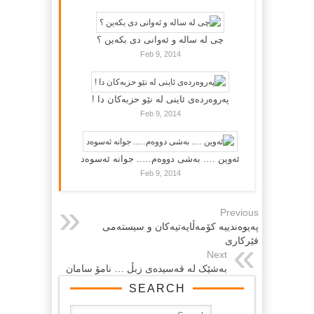
چی لە سالە و ئەوانی دی بكەین ؟
Feb 9, 2014
پەروەردەی ئاینی لە نێو حزبەکان دا !
Feb 9, 2014
ئەوین …. بەشی دووەم….. جوانە ئەسوەد
Feb 9, 2014
Previous
په‌یوه‌ندییه‌ کۆمه‌ڵایه‌تیه‌کان و سیسته‌می
فێرکاری
Next
به‌شێک له‌ قه‌سیده‌ی زبڵ … نامۆ سامان
SEARCH