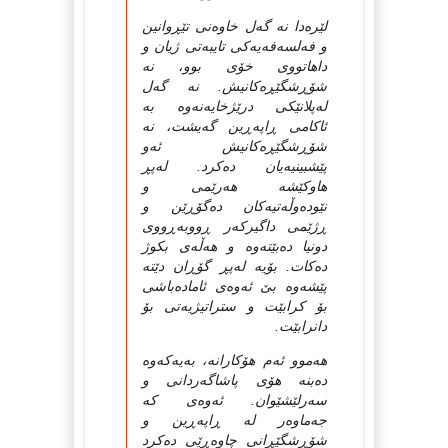
لێره‌دا نه گه‌ل خاوه‌نی تێڕوانین
و فه‌لسه‌فه‌یه‌كی تایبه‌تی ژیان و
داهاتووی خۆی بوو، نه
شۆڕشگێڕه‌كانیش. نه گه‌ل
له‌پلانێكی درێژخایه‌نه‌وه به
ئاكامی ڕاپه‌ڕین گه‌یشت، نه
شۆڕشگێڕه‌كانیش ئه‌و
پێشبینیه‌یان ده‌كرد. له‌پڕ
هاوكێشه‌ هه‌رێمی و
نێوده‌وڵه‌تیه‌كان ده‌گۆڕێن و
ڕژێمی داگیركه‌ر ڕووبه‌ڕووی
دونیا ده‌بێته‌وه و هه‌ڵه‌ی بكوژ
ده‌كات. بۆیه له‌پڕ گۆڕان دێته‌
پێشه‌وه بێ ئه‌وه‌ی ئاماده‌باشی
بۆ كرابێت و ستراتیژیه‌تی بۆ
دانرابێت.
هه‌موو ئه‌م هۆكارانه، به‌یه‌كه‌وه
ده‌بنه ‌هۆی پاشاگه‌ردانی و
سه‌رلێشێوان. ئه‌وه‌ی كه
جه‌ماوه‌ر له ڕاپه‌ڕین و
شۆڕشگێڕانی چاوه‌ڕێی ده‌كرد