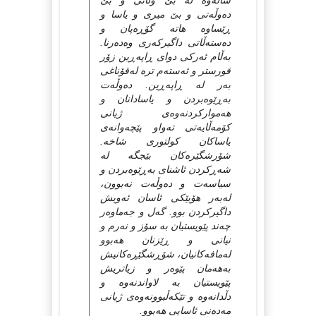
ساڵه‌وه‌ له بێ وڵاتی و بێ
ده‌وڵه‌تی و بێ میری و یاسا و
ڕێساوه‌ هاته گۆڕه‌پان و
ده‌سته‌ڵاتی داگیركه‌ری وه‌ده‌رنا.
به‌ڵام ئه‌ركی دوای ڕاپه‌ڕین زۆر
قورستر و ئه‌سته‌م تره له‌قۆناغی
به‌ر له ڕاپه‌ڕین. ده‌وڵه‌ت
به‌ڕێوه‌بردن و یاسادانان و
هه‌مواركردنه‌وه‌ی ژیانی
كۆمه‌ڵایه‌تی ته‌واو پێچه‌وانه‌ی
یاساكان كولتوری شاخه.
شۆرشگێره‌كان بێجگه له
شه‌ڕكردن ئاشنای به‌ڕێوه‌بردن و
سیاسه‌ت و ده‌وڵه‌ت نه‌بوون،
له‌به‌ر هۆیێكی ئاسان ئه‌ویش
داگیركردن بوو. گه‌ل و جه‌ماوه‌ر
چه‌ند پێویستیان به سۆز و نه‌رم و
نیانی و ڕێزنان هه‌بوو
له‌مافه‌كانیان، شۆڕشگێڕه‌كانیش
به‌هه‌مان پێوه‌ر و زیاتریش
پێویستیان به لاواندنه‌وه و
دڵدانه‌وه و تێكه‌ڵبوونه‌وه‌ی ژیانی
مه‌ده‌نی ئاسایی هه‌بوو.