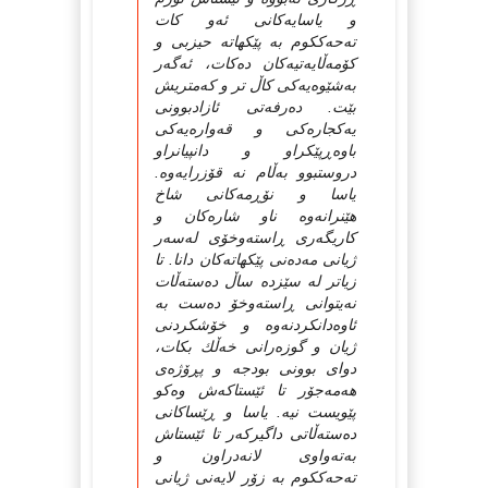
و یاسایه‌كانی ئه‌و كات
ته‌حه‌ككوم به پێكهاته حیزبی و
كۆمه‌ڵایه‌تیه‌كان ده‌كات، ئه‌گه‌ر
به‌شێوه‌یه‌كی كاڵ تر و كه‌متریش
بێت. ده‌رفه‌تی ئازادبوونی
یه‌كجاره‌كی و قه‌واره‌یه‌كی
باوه‌ڕپێكراو و دانپیانراو
دروستبوو به‌ڵام نه قۆزرایه‌وه.
یاسا و نۆڕمه‌كانی شاخ
هێنرانه‌وه‌ ناو شاره‌كان و
كاریگه‌ری ڕاسته‌وخۆی له‌سه‌ر
ژیانی مه‌ده‌نی پێكهاته‌كان دانا. تا
زیاتر له سێزده ساڵ ده‌سته‌ڵات
نه‌یتوانی ڕاسته‌وخۆ ده‌ست به
ئاوه‌دانكردنه‌وه و خۆشكردنی
ژیان و گوزه‌رانی خه‌ڵك بكات،
دوای بوونی بودجه و پڕۆژه‌ی
هه‌مه‌جۆر تا ئێستاكه‌ش وه‌كو
پێویست نیه. یاسا و ڕێساكانی
ده‌سته‌ڵاتی داگیركه‌ر تا ئێستاش
به‌ته‌واوی لانه‌دراون و
ته‌حه‌ككوم به زۆر لایه‌‌نی ژیانی