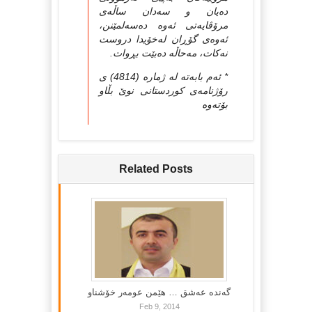
ده‌یان و سه‌دان ساڵه‌ی
مرۆڤایه‌تی ئه‌وه‌ ده‌سه‌لمێنن،
ئه‌وه‌ی گۆڕان له‌خۆیدا دروست
نه‌كات، مه‌حاڵه ده‌بێت بڕوات.
* ئەم بابەتە لە ژمارە (4814) ی
رۆژنامەی کوردستانی نوێ بڵاو
بۆتەوە
Related Posts
گه‌نده‌ عه‌شق … هێمن عومه‌ر خۆشناو
Feb 9, 2014