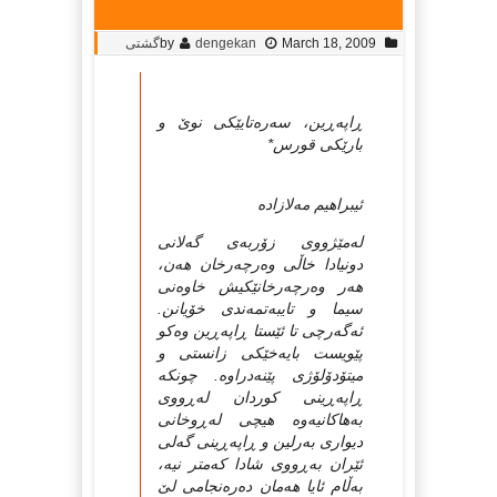
March 18, 2009
dengekan
by
گشتی
ڕاپه‌ڕین، سه‌ره‌تایێكی نوێ و
بارێكی قورس*
ئیبراهیم مه‌لازاده
له‌مێژووی زۆربه‌ی گه‌لانی
دونیادا خاڵی وه‌رچه‌رخان هه‌ن،
هه‌ر وه‌رچه‌رخانێكیش خاوه‌نی
سیما و تایبه‌تمه‌ندی خۆیانن.
ئه‌گه‌رچی تا ئێستا ڕاپه‌ڕین وه‌كو
پێویست بایه‌خێكی زانستی و
میتۆدۆلۆژی پێنه‌دراوه. چونكه
ڕاپه‌ڕینی كوردان له‌ڕووی
به‌هاكانیه‌وه هیچی له‌ڕوخانی
دیواری به‌رلین و ڕاپه‌ڕینی گه‌لی
ئێران به‌ڕووی شادا كه‌متر نیه،
به‌ڵام ئایا هه‌مان ده‌ره‌نجامی لێ