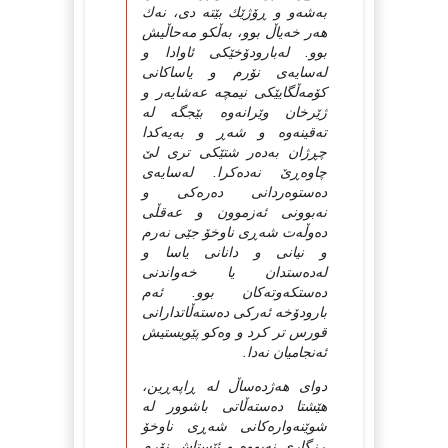
به‌شه‌و و ڕۆژێك بێته دی، نه‌ك
هه‌ر خه‌یاڵ بوو، به‌ڵكو مه‌حاڵیش
بوو. له‌بارودۆخێكی ئاوادا و
له‌سایه‌ی نۆرم و یاساكانی
كۆمه‌ڵگایێكی نیمچه‌ عه‌شایه‌ر و
ژێرخان وێرانه‌وه بێجگه له
ته‌قینه‌وه و شه‌ڕ و به‌یه‌كدا
چڕژان به‌ده‌ر شتێكی تری لێ‌
چاوه‌ڕێ نه‌ده‌كرا. له‌سایه‌ی
ده‌ستو‌ه‌ردانی ده‌ره‌كی و
نه‌بوونی ئه‌زموون و عه‌قڵی
ده‌وڵه‌ت شه‌ڕی ناوخۆ جێی نه‌رم
و نیانی و دانانی یاسا و
له‌ده‌ستدان یا خه‌واندنی
ده‌ستكه‌وته‌كان بوو. ئه‌م
بارودۆخه ئه‌ركی ده‌سته‌ڵاتدارانی
قورس تر كرد و وه‌كو پێویستیش
ئه‌نجامیان نه‌دا.
دوای هه‌ژده‌ساڵ له ڕاپه‌ڕین،
هێشتا ده‌سته‌ڵاتی باشوور له
شوێنه‌واره‌كانی شه‌ڕی ناوخۆ
ڕزگاری نه‌بووه و ئێستاش نۆرم