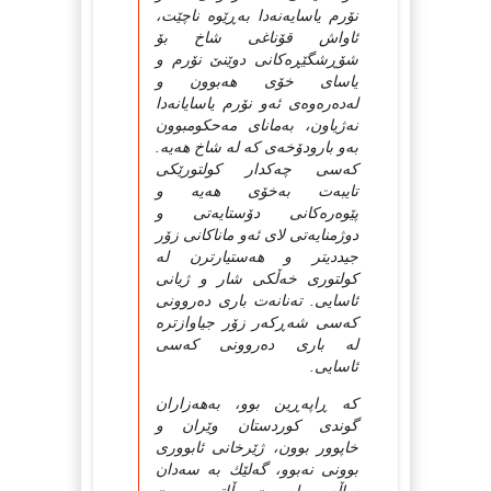
نۆرم یاسایه‌نه‌دا به‌ڕێوه‌ ناچێت،
ئاواش قۆناغی شاخ بۆ
شۆڕشگێڕه‌كانی دوێنێ نۆرم و
یاسای خۆی هه‌بوون و
له‌ده‌ره‌وه‌ی ئه‌و نۆرم یاسایانه‌دا
نه‌ژیاون، به‌مانای مه‌حكومبوون
به‌و بارودۆخه‌ی كه له شاخ هه‌یه‌.
كه‌سی چه‌كدار كولتورێكی
تایبه‌ت به‌خۆی هه‌یه‌ و
پێوه‌ره‌كانی دۆستایه‌تی و
دوژمنایه‌تی لای ئه‌و ماناكانی زۆر
جیددیتر و هه‌ستیارترن له‌
كولتوری خه‌ڵكی شار و ژیانی
ئاسایی. ته‌نانه‌ت باری ده‌روونی
كه‌سی شه‌ڕكه‌ر زۆر جیاوازتره
له باری ده‌روونی كه‌سی
ئاسایی.
كه‌ ڕاپه‌ڕین بوو، به‌هه‌زاران
گوندی كوردستان وێران و
خاپوور بوون، ژێرخانی ئابووری
بوونی نه‌بوو، گه‌لێك به سه‌دان