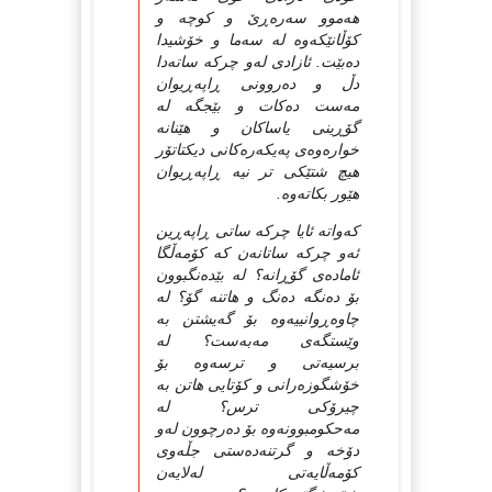
هه‌موو سه‌ره‌ڕێ و كوچه‌ و
كۆڵانێكه‌وه له سه‌ما و خۆشیدا
ده‌بێت. ئازادی له‌و چركه ساته‌دا
دڵ و ده‌روونی ڕاپه‌ڕیوان
مه‌ست ده‌كات و بێجگه له
گۆڕینی یاساكان و هێنانه
‌خواره‌وه‌ی په‌یكه‌ره‌كانی دیكتاتۆر
هیچ شتێكی تر نیه ڕاپه‌ڕیوان
هێور بكاته‌وه.
كه‌واته ئایا چركه‌ ساتی ڕاپه‌ڕین
ئه‌و چركه ساتانه‌ن كه كۆمه‌ڵگا
ئاماده‌ی گۆڕانه؟ له بێده‌نگبوون
بۆ ده‌نگه‌ ده‌نگ و هاتنه گۆ؟ له
چاوه‌ڕوانییه‌وه بۆ گه‌یشتن به‌
وێستگه‌ی مه‌به‌ست؟ له
برسیه‌تی و ترسه‌وه بۆ
خۆشگوزه‌رانی و كۆتایی هاتن به
چیرۆكی ترس؟ له
مه‌حكومبوونه‌وه‌ بۆ ده‌رچوون له‌و
دۆخه‌ و گرتنه‌ده‌ستی جڵه‌وی
كۆمه‌ڵایه‌تی له‌لایه‌ن