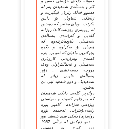
کەواتە جێگای خۆیەتی کەس و
کار و بنەماڵەی شەهیدان بەر لە
هەموو خەڵک رێزیان لێبگیریت و
ژیانێکی شیاویان بۆ دابین
بکرێت.. وەلێ مخابن کە دەبینین
لە رووپەری رۆژنامەکاندا رۆژانە
گلەیی و گازاندەی بنەماڵەی
شەهیدان بڵاودەکرێنەوە کە
هیچیان بۆ نەکراوە و بگرە
بچوکترین مافیان کە ئەو برە پارە
کەمەی وەزارەتی کاروباری
شەهیدان و ئەنفالکراوان وەک
مووچە دەیبەخشێ .. زۆر
بنەماڵەی خاوەن زیاتر لە
شەهیدێک و دوو شەهید لێی بێ
بەشن..
دواترین گلەیی دایکی شەهیدان
کە بەرچاوم کەوت و بەراستی
ویژدانی هەژاندم.. گلەیی پورە
رابیەی(خێزانی ئەحمەد بۆرە
رواندزی) دایکی سێ شەهید بوو
.. ئەو دایکەی لە ساڵی 1987
دوو کوری بە دەستی