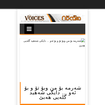
Ski
t
th
conten
شەرمە بۆ من وبۆ تۆ و بۆ
ئەو … دایکی شەهید
گلەیی هەبێ