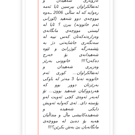
کاروباری شەهیدان و
ئەنفالکراوان بپرسین ئایا ئەمە
رەوایە کە لە ساڵی 2006 ــەوە
مووچەی دوو شەهید (کورانی
ئەم خاتوونە) ببرن ؟ ئایا لە
لیستی مووچەی مانگانەی
وەزارەتەکەتان کەس نییە لە
سەنگەری جاشایەتی دژ بە
پێشمەرگە کوژرابێ و ئێوە
شەهیدانەی بۆ خەرج
دەکەن؟!!! خاتوونی بەرێز
وەزیری شەهیدان و
ئەنفالکراوان… کوری ئەم
خاتوونە تەنیا 3 مەتر لە باوکی
بەرێزتان دوور بوو کە
هەردووکیان شەهید بوون… تۆ
لەبەر ئەوەی کچی ئەویت لەو
پۆستە دای.. ئەی کەوایە ئەویش
دایکی شەهیدە و
شەهیدەکانیشی ماڵ و منداڵیان
هەیە بۆ دەبێ لە مووچەی
مانگانەیان بێ بەش بکرێن؟!!!