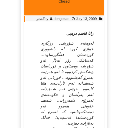
Closed
July 13, 2009
dengekan
by
گشتی
زانا قاسم دزەیی
لەوەتەی شۆرشی رزگاری
خوازی کورد لە باشووری
کوردستان هەڵگیرساوە…
کەسانێکی زۆر لەپاڵ ئەو
شۆرشە وەستاون و قوربانییان
پێشکەش کردووە تا ئەو هەرێمە
بەمرۆ گەیشتووە… قوربانی ئەو
شەهیدانە ئەم ئازادییەی هێنا
کایەوە.. خوێنی ئەم شەهیدانە
ئەم پەرڵەمان و حکومەتەی
ئەمرۆی دامەزراند.. شەهید
خاوەنی هەموو ئەو
دەستکەوتانەیە کە ئەمرۆ لە
کوردستاندا لەسایەیدا خەڵک
بەئازادی دەژیت.