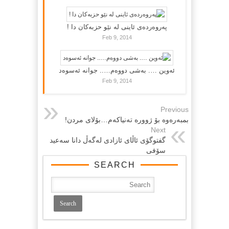
پەروەردەی ئاینی لە نێو حزبەکان دا !
Feb 9, 2014
ئەوین …. بەشی دووەم….. جوانە ئەسوەد
Feb 9, 2014
Previous
بمبه‌ره‌وه ‌بۆ ژووره‌ ته‌نیاكه‌م…بۆلای مردن!
Next
گفتوگۆی ئاڵای ئازادی له‌گه‌ڵ دانا سه‌عید
سۆفی
SEARCH