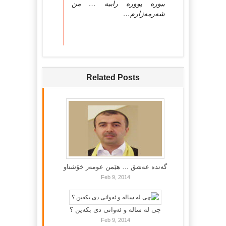
ببورە پوورە رابیە … من
شەرمەزارم…
Related Posts
گه‌نده‌ عه‌شق … هێمن عومه‌ر خۆشناو
Feb 9, 2014
چی لە سالە و ئەوانی دی بكەین ؟
Feb 9, 2014