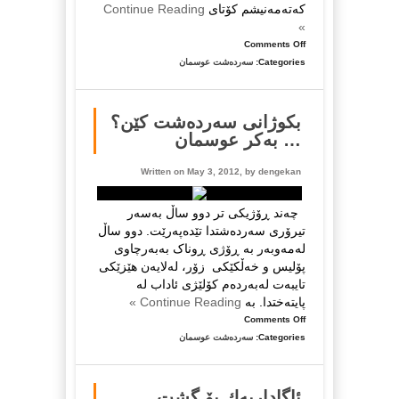
که‌ته‌مه‌نیشم کۆتای
Continue Reading
»
on
Comments Off
ساڵیادی
Categories:
سەردەشت عوسمان
تیرۆری
ڕۆژنامەنوس
سەردەشت
بکوژانی سەردەشت کێن؟
عوسمان
… بەکر عوسمان
Written on May 3, 2012, by
dengekan
چەند ڕۆژیکی تر دوو ساڵ بەسەر
تیرۆری سەردەشتدا تێدەپەرێت. دوو ساڵ
لەمەوبەر بە ڕۆژی ڕوناک بەبەرچاوی
پۆلیس و خەڵکێکی زۆر، لەلایەن هێزێکی
تایبەت لەبەردەم کۆلێژی ئاداب لە
پایتەختدا. بە
Continue Reading »
on
Comments Off
بکوژانی
Categories:
سەردەشت عوسمان
سەردەشت
کێن؟
…
ئاگاداریه‌ك بۆ گشت