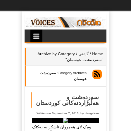
Ski
t
th
conten
Home
/
گشتی
/
Archive by Category
"سەردەشت عوسمان"
Category Archives:
سەردەشت
عوسمان
سەردەشت و
هەڵبژاردنەکانی کوردستان
Written on September 7, 2013, by
dengekan
وەک لای هەمووان ئاشکرایە یەکێک