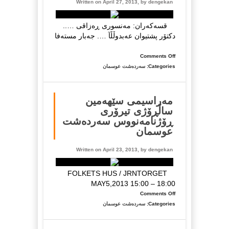
Written on April 27, 2013, by
dengekan
قسەکەران: مەنسوری ڕەزاقی …..
دکتۆر پشتیوان عەبدوڵڵآ …. جەبار مستەفا
on
Comments Off
ئێوارە
Categories:
سەردەشت عوسمان
کۆڕێک
بۆ
یادی
مەراسیمی سێهەمین
ڕۆژنامە
ساڵڕۆژی تیرۆری
نووس
ڕۆژنامەنووس سەردەشت
سەردەشت
عوسمان
عوسمان
Written on April 23, 2013, by
dengekan
FOLKETS HUS / JRNTORGET
MAY5,2013 15:00 – 18:00
on
Comments Off
مەراسیمی
Categories:
سەردەشت عوسمان
سێهەمین
ساڵڕۆژی